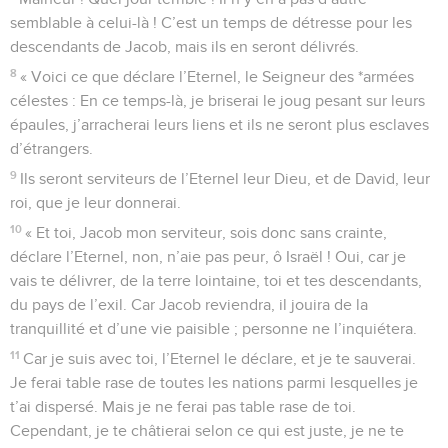
semblable à celui-là ! C’est un temps de détresse pour les
descendants de Jacob, mais ils en seront délivrés.
8
« Voici ce que déclare l’Eternel, le Seigneur des *armées
célestes : En ce temps-là, je briserai le joug pesant sur leurs
épaules, j’arracherai leurs liens et ils ne seront plus esclaves
d’étrangers.
9
Ils seront serviteurs de l’Eternel leur Dieu, et de David, leur
roi, que je leur donnerai.
10
« Et toi, Jacob mon serviteur, sois donc sans crainte,
déclare l’Eternel, non, n’aie pas peur, ô Israël ! Oui, car je
vais te délivrer, de la terre lointaine, toi et tes descendants,
du pays de l’exil. Car Jacob reviendra, il jouira de la
tranquillité et d’une vie paisible ; personne ne l’inquiétera.
11
Car je suis avec toi, l’Eternel le déclare, et je te sauverai.
Je ferai table rase de toutes les nations parmi lesquelles je
t’ai dispersé. Mais je ne ferai pas table rase de toi.
Cependant, je te châtierai selon ce qui est juste, je ne te