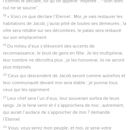
l’Eternel le déclare, toi qu’on appelle “Rejetée”, “*Sion dont
nul ne se soucie”.
18
« Voici ce que déclare l’Eternel : Moi, je vais restaurer les
habitations de Jacob, j’aurai pitié de toutes ses demeures ; la
ville sera rebâtie sur ses décombres, le palais sera restauré
sur son emplacement.
19
Du milieu d’eux s’élèveront des accents de
reconnaissance, le bruit de gens en fête. Je les multiplierai,
leur nombre ne décroîtra plus ; je les honorerai, ils ne seront
plus méprisés.
20
Ceux qui descendent de Jacob seront comme autrefois et
leur communauté devant moi sera stable ; je punirai tous
ceux qui les oppriment.
21
Leur chef sera l’un d’eux, leur souverain sortira de leurs
rangs. Je le ferai venir et il s’approchera de moi ; autrement,
qui aurait l’audace de s’approcher de moi ? demande
l’Eternel.
22
Vous, vous serez mon peuple, et moi, je serai votre