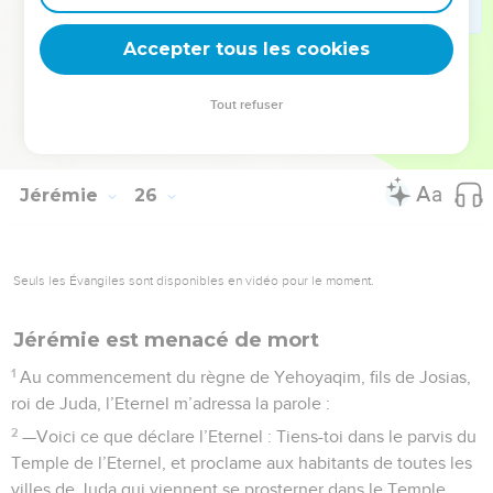
deviendra une étendue déserte à cause de l’épée des
Accepter tous les cookies
oppresseurs, et de leur ardente colère.
La Bible Du Semeur Copyright © 1992, 1999 by Biblica, Inc.® Used by permission.
Tout refuser
All rights reserved worldwide.
Jérémie
26
Seuls les Évangiles sont disponibles en vidéo pour le moment.
Jérémie est menacé de mort
1
Au commencement du règne de Yehoyaqim, fils de Josias,
roi de Juda, l’Eternel m’adressa la parole :
2
—Voici ce que déclare l’Eternel : Tiens-toi dans le parvis du
Temple de l’Eternel, et proclame aux habitants de toutes les
villes de Juda qui viennent se prosterner dans le Temple,