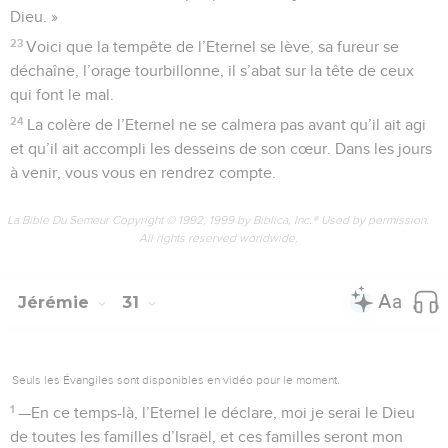
Dieu. »
23
Voici que la tempête de l’Eternel se lève, sa fureur se
déchaîne, l’orage tourbillonne, il s’abat sur la tête de ceux
qui font le mal.
24
La colère de l’Eternel ne se calmera pas avant qu’il ait agi
et qu’il ait accompli les desseins de son cœur. Dans les jours
à venir, vous vous en rendrez compte.
La Bible Du Semeur Copyright © 1992, 1999 by Biblica, Inc.® Used by permission.
All rights reserved worldwide.
Jérémie
31
Seuls les Évangiles sont disponibles en vidéo pour le moment.
1
—En ce temps-là, l’Eternel le déclare, moi je serai le Dieu
de toutes les familles d’Israël, et ces familles seront mon