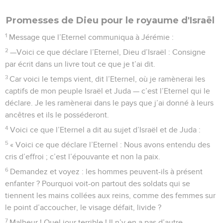
Promesses de Dieu pour le royaume d'Israël
1
Message que l’Eternel communiqua à Jérémie :
2
—Voici ce que déclare l’Eternel, Dieu d’Israël : Consigne
par écrit dans un livre tout ce que je t’ai dit.
3
Car voici le temps vient, dit l’Eternel, où je ramènerai les
captifs de mon peuple Israël et Juda — c’est l’Eternel qui le
déclare. Je les ramènerai dans le pays que j’ai donné à leurs
ancêtres et ils le posséderont.
4
Voici ce que l’Eternel a dit au sujet d’Israël et de Juda :
5
« Voici ce que déclare l’Eternel : Nous avons entendu des
cris d’effroi ; c’est l’épouvante et non la paix.
6
Demandez et voyez : les hommes peuvent-ils à présent
enfanter ? Pourquoi voit-on partout des soldats qui se
tiennent les mains collées aux reins, comme des femmes sur
le point d’accoucher, le visage défait, livide ?
7
Malheur ! Quel jour terrible ! Il n’y en a pas d’autre