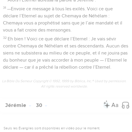
31
—Envoie ce message à tous les exilés. Voici ce que
déclare l’Eternel au sujet de Chemaya de Néhélam :
Chemaya vous a prophétisé sans que je l’aie mandaté et il
vous a fait croire des mensonges.
32
Eh bien ! Voici ce que déclare l’Eternel : Je vais sévir
contre Chemaya de Néhélam et ses descendants. Aucun des
siens ne subsistera au milieu de ce peuple, et il ne jouira pas
du bonheur que je vais accorder à mon peuple — l’Eternel le
déclare — car il a prêché la rébellion contre l’Eternel.
La Bible Du Semeur Copyright © 1992, 1999 by Biblica, Inc.® Used by permission.
All rights reserved worldwide.
Jérémie
30
Seuls les Évangiles sont disponibles en vidéo pour le moment.