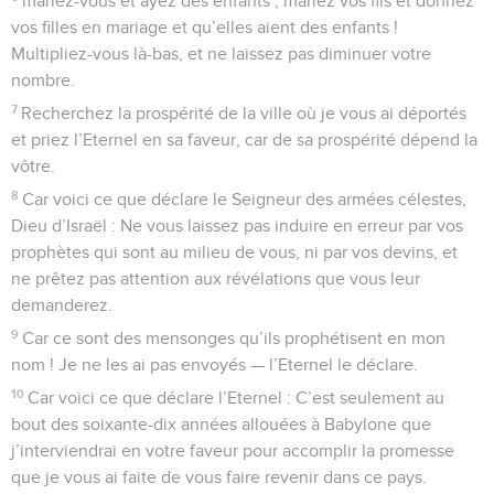
mariez-vous et ayez des enfants ; mariez vos fils et donnez
vos filles en mariage et qu’elles aient des enfants !
Multipliez-vous là-bas, et ne laissez pas diminuer votre
nombre.
7
Recherchez la prospérité de la ville où je vous ai déportés
et priez l’Eternel en sa faveur, car de sa prospérité dépend la
vôtre.
8
Car voici ce que déclare le Seigneur des armées célestes,
Dieu d’Israël : Ne vous laissez pas induire en erreur par vos
prophètes qui sont au milieu de vous, ni par vos devins, et
ne prêtez pas attention aux révélations que vous leur
demanderez.
9
Car ce sont des mensonges qu’ils prophétisent en mon
nom ! Je ne les ai pas envoyés — l’Eternel le déclare.
10
Car voici ce que déclare l’Eternel : C’est seulement au
bout des soixante-dix années allouées à Babylone que
j’interviendrai en votre faveur pour accomplir la promesse
que je vous ai faite de vous faire revenir dans ce pays.