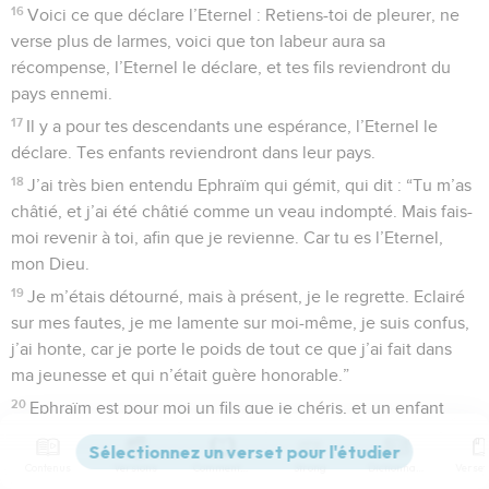
16
Voici ce que déclare l’Eternel : Retiens-toi de pleurer, ne
verse plus de larmes, voici que ton labeur aura sa
récompense, l’Eternel le déclare, et tes fils reviendront du
pays ennemi.
17
Il y a pour tes descendants une espérance, l’Eternel le
déclare. Tes enfants reviendront dans leur pays.
18
J’ai très bien entendu Ephraïm qui gémit, qui dit : “Tu m’as
châtié, et j’ai été châtié comme un veau indompté. Mais fais-
moi revenir à toi, afin que je revienne. Car tu es l’Eternel,
mon Dieu.
19
Je m’étais détourné, mais à présent, je le regrette. Eclairé
sur mes fautes, je me lamente sur moi-même, je suis confus,
j’ai honte, car je porte le poids de tout ce que j’ai fait dans
ma jeunesse et qui n’était guère honorable.”
20
Ephraïm est pour moi un fils que je chéris, et un enfant
que j’affectionne. Chaque fois que j’en parle, je me souviens
encore plus vivement de lui. Mon cœur est en émoi, j’aurai
Contenus
Versions
Commentaires
Strong
Dictionnaire
pour lui beaucoup de compassion, l’Eternel le déclare.