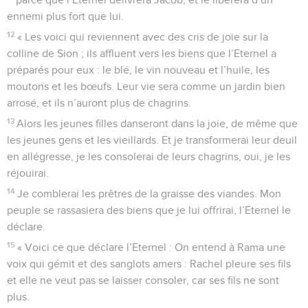
ennemi plus fort que lui.
12
« Les voici qui reviennent avec des cris de joie sur la
colline de Sion ; ils affluent vers les biens que l’Eternel a
préparés pour eux : le blé, le vin nouveau et l’huile, les
moutons et les bœufs. Leur vie sera comme un jardin bien
arrosé, et ils n’auront plus de chagrins.
13
Alors les jeunes filles danseront dans la joie, de même que
les jeunes gens et les vieillards. Et je transformerai leur deuil
en allégresse, je les consolerai de leurs chagrins, oui, je les
réjouirai.
14
Je comblerai les prêtres de la graisse des viandes. Mon
peuple se rassasiera des biens que je lui offrirai, l’Eternel le
déclare.
15
« Voici ce que déclare l’Eternel : On entend à Rama une
voix qui gémit et des sanglots amers : Rachel pleure ses fils
et elle ne veut pas se laisser consoler, car ses fils ne sont
plus.