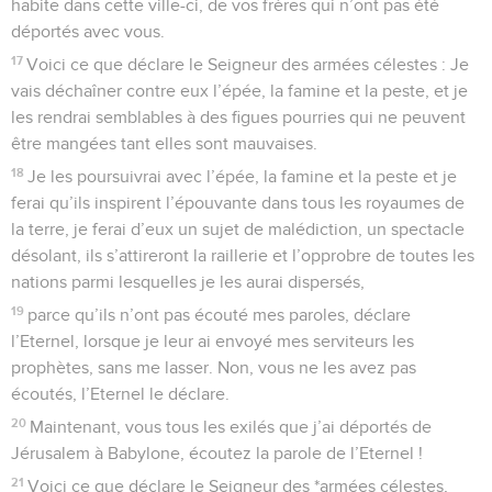
habite dans cette ville-ci, de vos frères qui n’ont pas été
déportés avec vous.
17
Voici ce que déclare le Seigneur des armées célestes : Je
vais déchaîner contre eux l’épée, la famine et la peste, et je
les rendrai semblables à des figues pourries qui ne peuvent
être mangées tant elles sont mauvaises.
18
Je les poursuivrai avec l’épée, la famine et la peste et je
ferai qu’ils inspirent l’épouvante dans tous les royaumes de
la terre, je ferai d’eux un sujet de malédiction, un spectacle
désolant, ils s’attireront la raillerie et l’opprobre de toutes les
nations parmi lesquelles je les aurai dispersés,
19
parce qu’ils n’ont pas écouté mes paroles, déclare
l’Eternel, lorsque je leur ai envoyé mes serviteurs les
prophètes, sans me lasser. Non, vous ne les avez pas
écoutés, l’Eternel le déclare.
20
Maintenant, vous tous les exilés que j’ai déportés de
Jérusalem à Babylone, écoutez la parole de l’Eternel !
21
Voici ce que déclare le Seigneur des *armées célestes,