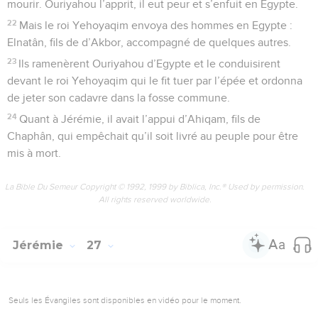
mourir. Ouriyahou l’apprit, il eut peur et s’enfuit en Egypte.
22
Mais le roi Yehoyaqim envoya des hommes en Egypte :
Elnatân, fils de d’Akbor, accompagné de quelques autres.
23
Ils ramenèrent Ouriyahou d’Egypte et le conduisirent
devant le roi Yehoyaqim qui le fit tuer par l’épée et ordonna
de jeter son cadavre dans la fosse commune.
24
Quant à Jérémie, il avait l’appui d’Ahiqam, fils de
Chaphân, qui empêchait qu’il soit livré au peuple pour être
mis à mort.
La Bible Du Semeur Copyright © 1992, 1999 by Biblica, Inc.® Used by permission.
All rights reserved worldwide.
Jérémie
27
Seuls les Évangiles sont disponibles en vidéo pour le moment.