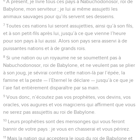
6
A présent, je livre tous ces pays à Nabuchodonosor, roi de
Babylone, mon serviteur ; je lui ai même assujetti les
animaux sauvages pour qu’ils servent ses desseins.
7
Toutes ces nations lui seront assujetties, ainsi qu’à son fils,
et à son petit-fils après lui, jusqu’à ce que vienne l’heure
pour son pays à lui aussi. Alors son pays sera asservi à de
puissantes nations et à de grands rois.
8
Si une nation ou un royaume ne se soumettent pas à
Nabuchodonosor, roi de Babylone, et ne veulent pas se plier
à son joug, je sévirai contre cette nation-là par l’épée, la
famine et la peste — l’Eternel le déclare — jusqu’à ce que je
l’aie fait entièrement disparaître par sa main.
9
Vous donc, n’écoutez pas vos prophètes, vos devins, vos
oracles, vos augures et vos magiciens qui affirment que vous
ne serez pas assujettis au roi de Babylone.
10
Leurs prophéties sont des mensonges qui vous feront
bannir de votre pays : je vous en chasserai et vous périrez.
11
Mais la nation qui acceptera le joug du roi de Babylone et