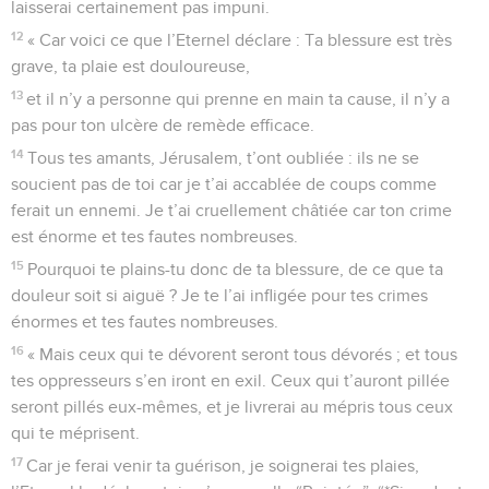
laisserai certainement pas impuni.
12
« Car voici ce que l’Eternel déclare : Ta blessure est très
grave, ta plaie est douloureuse,
13
et il n’y a personne qui prenne en main ta cause, il n’y a
pas pour ton ulcère de remède efficace.
14
Tous tes amants, Jérusalem, t’ont oubliée : ils ne se
soucient pas de toi car je t’ai accablée de coups comme
ferait un ennemi. Je t’ai cruellement châtiée car ton crime
est énorme et tes fautes nombreuses.
15
Pourquoi te plains-tu donc de ta blessure, de ce que ta
douleur soit si aiguë ? Je te l’ai infligée pour tes crimes
énormes et tes fautes nombreuses.
16
« Mais ceux qui te dévorent seront tous dévorés ; et tous
tes oppresseurs s’en iront en exil. Ceux qui t’auront pillée
seront pillés eux-mêmes, et je livrerai au mépris tous ceux
qui te méprisent.
17
Car je ferai venir ta guérison, je soignerai tes plaies,