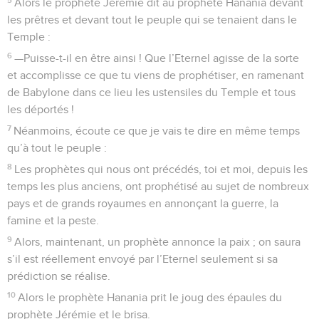
Alors le prophète Jérémie dit au prophète Hanania devant
les prêtres et devant tout le peuple qui se tenaient dans le
Temple :
6
—Puisse-t-il en être ainsi ! Que l’Eternel agisse de la sorte
et accomplisse ce que tu viens de prophétiser, en ramenant
de Babylone dans ce lieu les ustensiles du Temple et tous
les déportés !
7
Néanmoins, écoute ce que je vais te dire en même temps
qu’à tout le peuple :
8
Les prophètes qui nous ont précédés, toi et moi, depuis les
temps les plus anciens, ont prophétisé au sujet de nombreux
pays et de grands royaumes en annonçant la guerre, la
famine et la peste.
9
Alors, maintenant, un prophète annonce la paix ; on saura
s’il est réellement envoyé par l’Eternel seulement si sa
prédiction se réalise.
10
Alors le prophète Hanania prit le joug des épaules du
prophète Jérémie et le brisa.