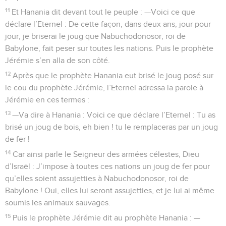
11
Et Hanania dit devant tout le peuple : —Voici ce que
déclare l’Eternel : De cette façon, dans deux ans, jour pour
jour, je briserai le joug que Nabuchodonosor, roi de
Babylone, fait peser sur toutes les nations. Puis le prophète
Jérémie s’en alla de son côté.
12
Après que le prophète Hanania eut brisé le joug posé sur
le cou du prophète Jérémie, l’Eternel adressa la parole à
Jérémie en ces termes :
13
—Va dire à Hanania : Voici ce que déclare l’Eternel : Tu as
brisé un joug de bois, eh bien ! tu le remplaceras par un joug
de fer !
14
Car ainsi parle le Seigneur des armées célestes, Dieu
d’Israël : J’impose à toutes ces nations un joug de fer pour
qu’elles soient assujetties à Nabuchodonosor, roi de
Babylone ! Oui, elles lui seront assujetties, et je lui ai même
soumis les animaux sauvages.
15
Puis le prophète Jérémie dit au prophète Hanania : —