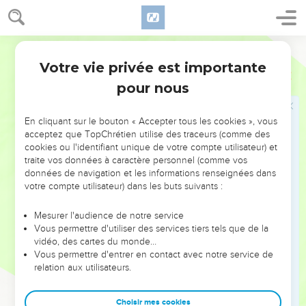
malheur se propage d’une nation à l’autre ; des confins de la
terre, un terrible ouragan se lève. »
33
Ce jour-là, les victimes frappées par l’Eternel resteront sur
Semeur
le sol, d’un bout du monde à l’autre. Nul ne les pleurera, on
Votre vie privée est importante
Jérémie
25
ne les recueillera pas pour les mettre au tombeau. Ils
pour nous
deviendront du fumier sur le sol.
34
Lamentez-vous, bergers, poussez des cris ! Roulez-vous
En cliquant sur le bouton « Accepter tous les cookies », vous
sur le sol, vous puissants du troupeau, car le jour du
acceptez que TopChrétien utilise des traceurs (comme des
massacre est arrivé pour vous. Vous tomberez et vous serez
cookies ou l'identifiant unique de votre compte utilisateur) et
brisés comme on brise un beau vase.
traite vos données à caractère personnel (comme vos
données de navigation et les informations renseignées dans
35
Alors les bergers perdront tout refuge ; les puissants du
votre compte utilisateur) dans les buts suivants :
troupeau n’auront plus aucun moyen d’échapper.
36
On entend les clameurs poussées par les bergers, et les
Mesurer l'audience de notre service
Vous permettre d'utiliser des services tiers tels que de la
lamentations des puissants du troupeau, car l’Eternel
vidéo, des cartes du monde…
dévaste leurs pâturages.
Vous permettre d'entrer en contact avec notre service de
37
relation aux utilisateurs.
Sous l’effet de son ardente colère, les paisibles enclos
sont réduits au silence.
Choisir mes cookies
38
Il quitte sa retraite comme un jeune lion. Leur pays