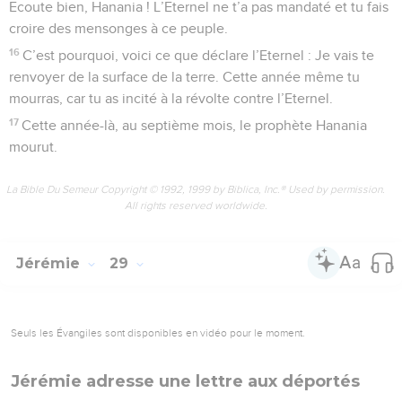
Ecoute bien, Hanania ! L’Eternel ne t’a pas mandaté et tu fais
croire des mensonges à ce peuple.
16
C’est pourquoi, voici ce que déclare l’Eternel : Je vais te
renvoyer de la surface de la terre. Cette année même tu
mourras, car tu as incité à la révolte contre l’Eternel.
17
Cette année-là, au septième mois, le prophète Hanania
mourut.
La Bible Du Semeur Copyright © 1992, 1999 by Biblica, Inc.® Used by permission.
All rights reserved worldwide.
Jérémie
29
Seuls les Évangiles sont disponibles en vidéo pour le moment.
Jérémie adresse une lettre aux déportés