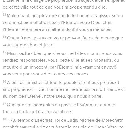
L’Eternel m’a chargé de prophétiser au sujet de ce Temple et
de cette ville tout ce que vous m’avez entendu dire.
13
Maintenant, adoptez une conduite bonne et agissez selon
ce qui est bien et obéissez à l’Eternel, votre Dieu, alors
l’Eternel renoncera au malheur dont il vous a menacés.
14
Quant à moi, je suis en votre pouvoir, faites de moi ce que
vous jugerez bon et juste.
15
Mais, sachez bien que si vous me faites mourir, vous vous
rendrez responsables, vous, cette ville et ses habitants, du
meurtre d’un innocent, car l’Eternel m’a vraiment envoyé
vers vous pour vous dire toutes ces choses.
16
Alors les ministres et tout le peuple dirent aux prêtres et
aux prophètes : —Cet homme ne mérite pas la mort, car c’est
au nom de l’Eternel, notre Dieu, qu’il nous a parlé.
17
Quelques responsables du pays se levèrent et dirent à
toute la foule qui était rassemblée :
18
—Au temps d’Ezéchias, roi de Juda, Michée de Morécheth
prophétisait et il a dit ceci à tout le peuple de Juda : Voici ce