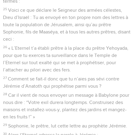
termes :
25
Voici ce que déclare le Seigneur des armées célestes,
Dieu d’Israël : Tu as envoyé en ton propre nom des lettres à
toute la population de Jérusalem, ainsi qu’au prêtre
Sophonie, fils de Maaséya, et à tous les autres prêtres, disant
ceci :
26
« L’Eternel t’a établi prêtre à la place du prêtre Yehoyada,
pour que tu exerces ta surveillance dans le Temple de
l’Eternel sur tout exalté qui se met à prophétiser, pour
l’attacher au pilori avec des fers.
27
Comment se fait-il donc que tu n’aies pas sévi contre
Jérémie d’Anatoth qui prophétise parmi vous ?
28
Car il vient de nous envoyer un message à Babylone pour
nous dire : “Votre exil durera longtemps. Construisez des
maisons et installez-vous-y, plantez des jardins et mangez-
en les fruits !” »
29
Sophonie, le prêtre, lut cette lettre au prophète Jérémie.
30
Alors l’Eternel adressa la parole à Jérémie :