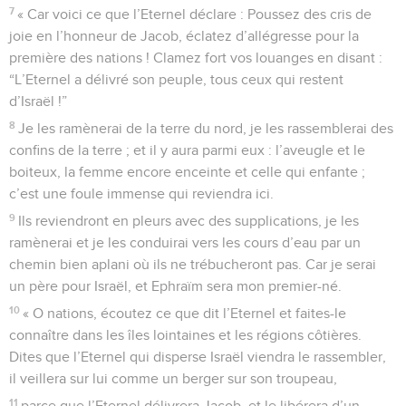
7
« Car voici ce que l’Eternel déclare : Poussez des cris de
joie en l’honneur de Jacob, éclatez d’allégresse pour la
première des nations ! Clamez fort vos louanges en disant :
“L’Eternel a délivré son peuple, tous ceux qui restent
d’Israël !”
8
Je les ramènerai de la terre du nord, je les rassemblerai des
confins de la terre ; et il y aura parmi eux : l’aveugle et le
boiteux, la femme encore enceinte et celle qui enfante ;
c’est une foule immense qui reviendra ici.
9
Ils reviendront en pleurs avec des supplications, je les
ramènerai et je les conduirai vers les cours d’eau par un
chemin bien aplani où ils ne trébucheront pas. Car je serai
un père pour Israël, et Ephraïm sera mon premier-né.
10
« O nations, écoutez ce que dit l’Eternel et faites-le
connaître dans les îles lointaines et les régions côtières.
Dites que l’Eternel qui disperse Israël viendra le rassembler,
il veillera sur lui comme un berger sur son troupeau,
11
parce que l’Eternel délivrera Jacob, et le libérera d’un