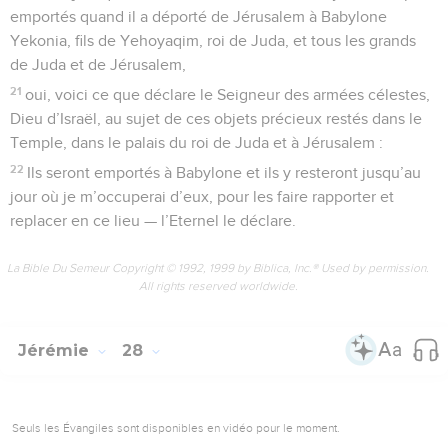
emportés quand il a déporté de Jérusalem à Babylone
Yekonia, fils de Yehoyaqim, roi de Juda, et tous les grands
de Juda et de Jérusalem,
21
oui, voici ce que déclare le Seigneur des armées célestes,
Dieu d’Israël, au sujet de ces objets précieux restés dans le
Temple, dans le palais du roi de Juda et à Jérusalem :
22
Ils seront emportés à Babylone et ils y resteront jusqu’au
jour où je m’occuperai d’eux, pour les faire rapporter et
replacer en ce lieu — l’Eternel le déclare.
La Bible Du Semeur Copyright © 1992, 1999 by Biblica, Inc.® Used by permission.
All rights reserved worldwide.
Jérémie
28
Seuls les Évangiles sont disponibles en vidéo pour le moment.