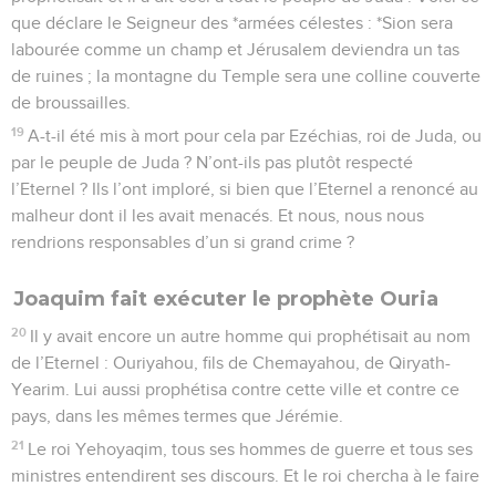
que déclare le Seigneur des *armées célestes : *Sion sera
labourée comme un champ et Jérusalem deviendra un tas
de ruines ; la montagne du Temple sera une colline couverte
de broussailles.
19
A-t-il été mis à mort pour cela par Ezéchias, roi de Juda, ou
par le peuple de Juda ? N’ont-ils pas plutôt respecté
l’Eternel ? Ils l’ont imploré, si bien que l’Eternel a renoncé au
malheur dont il les avait menacés. Et nous, nous nous
rendrions responsables d’un si grand crime ?
Joaquim fait exécuter le prophète Ouria
20
Il y avait encore un autre homme qui prophétisait au nom
de l’Eternel : Ouriyahou, fils de Chemayahou, de Qiryath-
Yearim. Lui aussi prophétisa contre cette ville et contre ce
pays, dans les mêmes termes que Jérémie.
21
Le roi Yehoyaqim, tous ses hommes de guerre et tous ses
ministres entendirent ses discours. Et le roi chercha à le faire