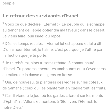
peuple.
Le retour des survivants d'Israël
2
Voici ce que déclare l’Eternel : « Le peuple qui a échappé
au tranchant de l’épée obtiendra ma faveur ; dans le désert.
Je viens faire jouir Israël du repos.
3
Dès les temps reculés, l’Eternel lui est apparu et lui a dit :
D’un amour éternel, je t’aime, c’est pourquoi je t’attire par
l’affection que je te porte.
4
Je te rebâtirai, alors tu seras rebâtie, ô communauté
d’Israël. Tu porteras encore tes tambourins et tu t’avanceras
au milieu de la danse des gens en liesse.
5
Oui, de nouveau, tu planteras des vignes sur les coteaux
de Samarie ; ceux qui les planteront en cueilleront les fruits.
6
Car, il viendra le jour où les gardes crieront sur les monts
d’Ephraïm : “Allons et montons à *Sion vers l’Eternel, lui,
notre Dieu.”