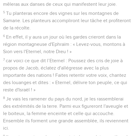
mêleras aux danses de ceux qui manifestent leur joie.
5
Tu planteras encore des vignes sur les montagnes de
Samarie. Les planteurs accompliront leur tâche et profiteront
de la récolte.
6
En effet, il y aura un jour où les gardes crieront dans la
région montagneuse d'Ephraïm : « Levez-vous, montons à
Sion vers l'Eternel, notre Dieu ! »
7
car voici ce que dit l’Eternel : Poussez des cris de joie à
propos de Jacob, éclatez d'allégresse avec la plus
importante des nations ! Faites retentir votre voix, chantez
des louanges et dites : « Eternel, délivre ton peuple, ce qui
reste d'Israël ! »
8
Je vais les ramener du pays du nord, je les rassemblerai
des extrémités de la terre. Parmi eux figureront l'aveugle et
le boiteux, la femme enceinte et celle qui accouche.
Ensemble ils forment une grande assemblée, ils reviennent
ici.
9