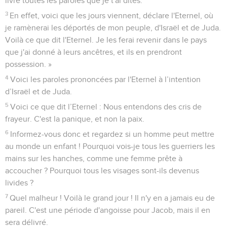
livre toutes les paroles que je t'ai dites.
3
En effet, voici que les jours viennent, déclare l'Eternel, où
je ramènerai les déportés de mon peuple, d'Israël et de Juda.
Voilà ce que dit l'Eternel. Je les ferai revenir dans le pays
que j'ai donné à leurs ancêtres, et ils en prendront
possession. »
4
Voici les paroles prononcées par l'Eternel à l’intention
d’Israël et de Juda.
5
Voici ce que dit l’Eternel : Nous entendons des cris de
frayeur. C'est la panique, et non la paix.
6
Informez-vous donc et regardez si un homme peut mettre
au monde un enfant ! Pourquoi vois-je tous les guerriers les
mains sur les hanches, comme une femme prête à
accoucher ? Pourquoi tous les visages sont-ils devenus
livides ?
7
Quel malheur ! Voilà le grand jour ! Il n'y en a jamais eu de
pareil. C'est une période d'angoisse pour Jacob, mais il en
sera délivré.