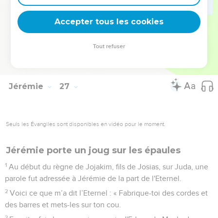
23
Ils firent sortir Urie d'Egypte et l'amenèrent au roi Jojakim.
Celui-ci le fit mourir par l'épée et jeta son cadavre dans la
Accepter tous les cookies
fosse commune.
24
Cependant, Achikam, fils de Shaphan, intervint en faveur
Tout refuser
de Jérémie et empêcha qu'il ne soit livré au peuple pour être
mis à mort.
Jérémie
27
Seuls les Évangiles sont disponibles en vidéo pour le moment.
Jérémie porte un joug sur les épaules
1
Au début du règne de Jojakim, fils de Josias, sur Juda, une
parole fut adressée à Jérémie de la part de l'Eternel.
2
Voici ce que m’a dit l’Eternel : « Fabrique-toi des cordes et
des barres et mets-les sur ton cou.
3