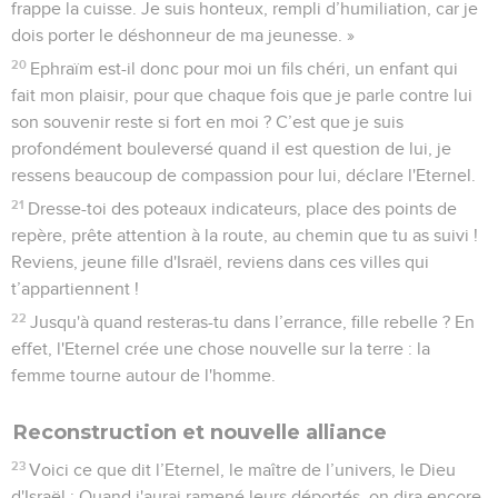
frappe la cuisse. Je suis honteux, rempli d’humiliation, car je
dois porter le déshonneur de ma jeunesse. »
20
Ephraïm est-il donc pour moi un fils chéri, un enfant qui
fait mon plaisir, pour que chaque fois que je parle contre lui
son souvenir reste si fort en moi ? C’est que je suis
profondément bouleversé quand il est question de lui, je
ressens beaucoup de compassion pour lui, déclare l'Eternel.
21
Dresse-toi des poteaux indicateurs, place des points de
repère, prête attention à la route, au chemin que tu as suivi !
Reviens, jeune fille d'Israël, reviens dans ces villes qui
t’appartiennent !
22
Jusqu'à quand resteras-tu dans l’errance, fille rebelle ? En
effet, l'Eternel crée une chose nouvelle sur la terre : la
femme tourne autour de l'homme.
Reconstruction et nouvelle alliance
23
Voici ce que dit l’Eternel, le maître de l’univers, le Dieu
d'Israël : Quand j'aurai ramené leurs déportés, on dira encore