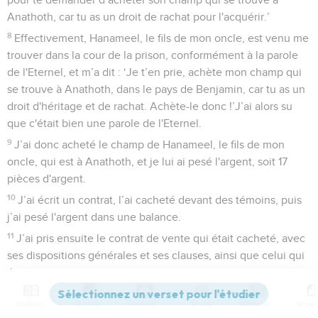
Anathoth, car tu as un droit de rachat pour l'acquérir.’
8
Effectivement, Hanameel, le fils de mon oncle, est venu me
trouver dans la cour de la prison, conformément à la parole
de l'Eternel, et m’a dit : ‘Je t’en prie, achète mon champ qui
se trouve à Anathoth, dans le pays de Benjamin, car tu as un
droit d'héritage et de rachat. Achète-le donc !’J’ai alors su
que c'était bien une parole de l'Eternel.
9
J’ai donc acheté le champ de Hanameel, le fils de mon
oncle, qui est à Anathoth, et je lui ai pesé l'argent, soit 17
pièces d'argent.
10
J’ai écrit un contrat, l’ai cacheté devant des témoins, puis
j’ai pesé l'argent dans une balance.
11
J’ai pris ensuite le contrat de vente qui était cacheté, avec
ses dispositions générales et ses clauses, ainsi que celui qui
était ouvert.
12
J’ai remis le contrat de vente à Baruc, fils de Nérija et
Contenus
Versions
Commentaires
Strong
Dictionnaire
petit-fils de Machséja, en présence de Hanameel, le fils de