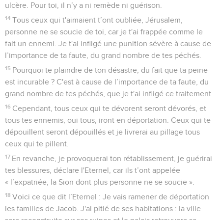
ulcère. Pour toi, il n’y a ni remède ni guérison.
14
Tous ceux qui t'aimaient t’ont oubliée, Jérusalem,
personne ne se soucie de toi, car je t'ai frappée comme le
fait un ennemi. Je t'ai infligé une punition sévère à cause de
l’importance de ta faute, du grand nombre de tes péchés.
15
Pourquoi te plaindre de ton désastre, du fait que ta peine
est incurable ? C'est à cause de l’importance de ta faute, du
grand nombre de tes péchés, que je t'ai infligé ce traitement.
16
Cependant, tous ceux qui te dévorent seront dévorés, et
tous tes ennemis, oui tous, iront en déportation. Ceux qui te
dépouillent seront dépouillés et je livrerai au pillage tous
ceux qui te pillent.
17
En revanche, je provoquerai ton rétablissement, je guérirai
tes blessures, déclare l'Eternel, car ils t’ont appelée
« l’expatriée, la Sion dont plus personne ne se soucie ».
18
Voici ce que dit l’Eternel : Je vais ramener de déportation
les familles de Jacob. J'ai pitié de ses habitations : la ville