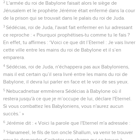
2
L'armée du roi de Babylone faisait alors le siège de
Jérusalem et le prophète Jérémie était enfermé dans la cour
de la prison qui se trouvait dans le palais du roi de Juda.
3
Sédécias, roi de Juda, l'avait fait enfermer en lui adressant
ce reproche : « Pourquoi prophétises-tu comme tu le fais ?
En effet, tu affirmes : ‘Voici ce que dit l’Eternel : Je vais livrer
cette ville entre les mains du roi de Babylone et il s’en
emparera.
4
Sédécias, roi de Juda, n'échappera pas aux Babyloniens,
mais il est certain qu’il sera livré entre les mains du roi de
Babylone, il devra lui parler en face et le voir de ses yeux.
5
Nebucadnetsar emmènera Sédécias à Babylone où il
restera jusqu'à ce que je m’occupe de lui, déclare l'Eternel.
Si vous combattez les Babyloniens, vous n'aurez aucun
succès.’ »
6
Jérémie dit : « Voici la parole que l'Eternel m'a adressée :
7
‘Hanameel, le fils de ton oncle Shallum, va venir te trouver
pour te demander d’acheter son champ qui se trouve à