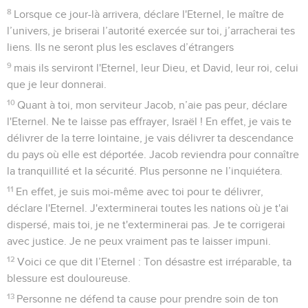
8
Lorsque ce jour-là arrivera, déclare l'Eternel, le maître de
l’univers, je briserai l’autorité exercée sur toi, j’arracherai tes
liens. Ils ne seront plus les esclaves d’étrangers
9
mais ils serviront l'Eternel, leur Dieu, et David, leur roi, celui
que je leur donnerai.
10
Quant à toi, mon serviteur Jacob, n’aie pas peur, déclare
l'Eternel. Ne te laisse pas effrayer, Israël ! En effet, je vais te
délivrer de la terre lointaine, je vais délivrer ta descendance
du pays où elle est déportée. Jacob reviendra pour connaître
la tranquillité et la sécurité. Plus personne ne l’inquiétera.
11
En effet, je suis moi-même avec toi pour te délivrer,
déclare l'Eternel. J'exterminerai toutes les nations où je t'ai
dispersé, mais toi, je ne t'exterminerai pas. Je te corrigerai
avec justice. Je ne peux vraiment pas te laisser impuni.
12
Voici ce que dit l’Eternel : Ton désastre est irréparable, ta
blessure est douloureuse.
13
Personne ne défend ta cause pour prendre soin de ton