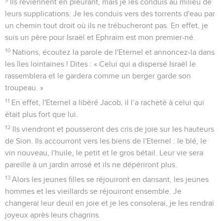
Ils reviennent en pleurant, mais je les conduis au milieu de
leurs supplications. Je les conduis vers des torrents d'eau par
un chemin tout droit où ils ne trébucheront pas. En effet, je
suis un père pour Israël et Ephraïm est mon premier-né.
10
Nations, écoutez la parole de l'Eternel et annoncez-la dans
les îles lointaines ! Dites : « Celui qui a dispersé Israël le
rassemblera et le gardera comme un berger garde son
troupeau. »
11
En effet, l'Eternel a libéré Jacob, il l’a racheté à celui qui
était plus fort que lui.
12
Ils viendront et pousseront des cris de joie sur les hauteurs
de Sion. Ils accourront vers les biens de l'Eternel : le blé, le
vin nouveau, l'huile, le petit et le gros bétail. Leur vie sera
pareille à un jardin arrosé et ils ne dépériront plus.
13
Alors les jeunes filles se réjouiront en dansant, les jeunes
hommes et les vieillards se réjouiront ensemble. Je
changerai leur deuil en joie et je les consolerai, je les rendrai
joyeux après leurs chagrins.