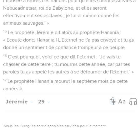
imposée à toutes ces nations pour qu'elles soient asservies à
Nebucadnetsar, roi de Babylone, et elles seront
effectivement ses esclaves ; je lui ai même donné les
animaux sauvages.’ »
15
Le prophète Jérémie dit alors au prophète Hanania :
« Ecoute donc, Hanania ! L'Eternel ne t'a pas envoyé et tu as
donné un sentiment de confiance trompeur à ce peuple.
16
C'est pourquoi, voici ce que dit l’Eternel : ‘Je vais te
chasser de cette terre ; tu mourras cette année, car par tes
paroles tu as appelé les autres à se détourner de l'Eternel.’ »
17
Le prophète Hanania mourut le septième mois de cette
année-là.
Jérémie
29
Seuls les Évangiles sont disponibles en vidéo pour le moment.