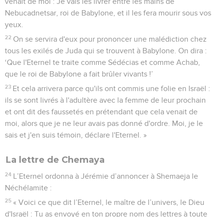
venait de moi : Je vais les livrer entre les mains de
Nebucadnetsar, roi de Babylone, et il les fera mourir sous vos
yeux.
22
On se servira d'eux pour prononcer une malédiction chez
tous les exilés de Juda qui se trouvent à Babylone. On dira :
‘Que l'Eternel te traite comme Sédécias et comme Achab,
que le roi de Babylone a fait brûler vivants !’
23
Et cela arrivera parce qu'ils ont commis une folie en Israël :
ils se sont livrés à l'adultère avec la femme de leur prochain
et ont dit des faussetés en prétendant que cela venait de
moi, alors que je ne leur avais pas donné d'ordre. Moi, je le
sais et j'en suis témoin, déclare l'Eternel. »
La lettre de Chemaya
24
L’Eternel ordonna à Jérémie d’annoncer à Shemaeja le
Néchélamite :
25
« Voici ce que dit l’Eternel, le maître de l’univers, le Dieu
d'Israël : Tu as envoyé en ton propre nom des lettres à toute