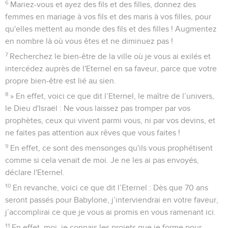
6
Mariez-vous et ayez des fils et des filles, donnez des
femmes en mariage à vos fils et des maris à vos filles, pour
qu'elles mettent au monde des fils et des filles ! Augmentez
en nombre là où vous êtes et ne diminuez pas !
7
Recherchez le bien-être de la ville où je vous ai exilés et
intercédez auprès de l'Eternel en sa faveur, parce que votre
propre bien-être est lié au sien.
8
» En effet, voici ce que dit l’Eternel, le maître de l’univers,
le Dieu d'Israël : Ne vous laissez pas tromper par vos
prophètes, ceux qui vivent parmi vous, ni par vos devins, et
ne faites pas attention aux rêves que vous faites !
9
En effet, ce sont des mensonges qu'ils vous prophétisent
comme si cela venait de moi. Je ne les ai pas envoyés,
déclare l'Eternel.
10
En revanche, voici ce que dit l’Eternel : Dès que 70 ans
seront passés pour Babylone, j’interviendrai en votre faveur,
j’accomplirai ce que je vous ai promis en vous ramenant ici.
11
En effet, moi, je connais les projets que je forme pour