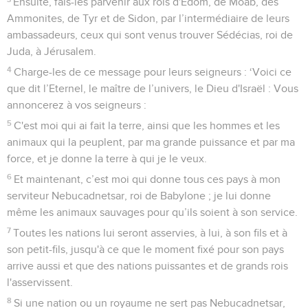
Ensuite, fais-les parvenir aux rois d'Edom, de Moab, des
Ammonites, de Tyr et de Sidon, par l’intermédiaire de leurs
ambassadeurs, ceux qui sont venus trouver Sédécias, roi de
Juda, à Jérusalem.
4
Charge-les de ce message pour leurs seigneurs : ‘Voici ce
que dit l’Eternel, le maître de l’univers, le Dieu d'Israël : Vous
annoncerez à vos seigneurs :
5
C'est moi qui ai fait la terre, ainsi que les hommes et les
animaux qui la peuplent, par ma grande puissance et par ma
force, et je donne la terre à qui je le veux.
6
Et maintenant, c’est moi qui donne tous ces pays à mon
serviteur Nebucadnetsar, roi de Babylone ; je lui donne
même les animaux sauvages pour qu’ils soient à son service.
7
Toutes les nations lui seront asservies, à lui, à son fils et à
son petit-fils, jusqu'à ce que le moment fixé pour son pays
arrive aussi et que des nations puissantes et de grands rois
l'asservissent.
8
Si une nation ou un royaume ne sert pas Nebucadnetsar,