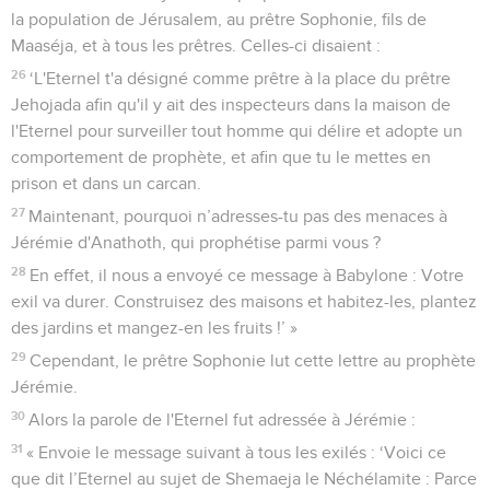
la population de Jérusalem, au prêtre Sophonie, fils de
Maaséja, et à tous les prêtres. Celles-ci disaient :
26
‘L'Eternel t'a désigné comme prêtre à la place du prêtre
Jehojada afin qu'il y ait des inspecteurs dans la maison de
l'Eternel pour surveiller tout homme qui délire et adopte un
comportement de prophète, et afin que tu le mettes en
prison et dans un carcan.
27
Maintenant, pourquoi n’adresses-tu pas des menaces à
Jérémie d'Anathoth, qui prophétise parmi vous ?
28
En effet, il nous a envoyé ce message à Babylone : Votre
exil va durer. Construisez des maisons et habitez-les, plantez
des jardins et mangez-en les fruits !’ »
29
Cependant, le prêtre Sophonie lut cette lettre au prophète
Jérémie.
30
Alors la parole de l'Eternel fut adressée à Jérémie :
31
« Envoie le message suivant à tous les exilés : ‘Voici ce
que dit l’Eternel au sujet de Shemaeja le Néchélamite : Parce