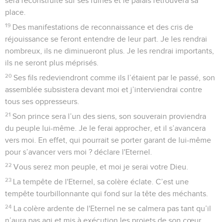
sera reconstruite sur ses ruines et le palais retrouvera sa
place.
19
Des manifestations de reconnaissance et des cris de
réjouissance se feront entendre de leur part. Je les rendrai
nombreux, ils ne diminueront plus. Je les rendrai importants,
ils ne seront plus méprisés.
20
Ses fils redeviendront comme ils l’étaient par le passé, son
assemblée subsistera devant moi et j’interviendrai contre
tous ses oppresseurs.
21
Son prince sera l’un des siens, son souverain proviendra
du peuple lui-même. Je le ferai approcher, et il s’avancera
vers moi. En effet, qui pourrait se porter garant de lui-même
pour s’avancer vers moi ? déclare l'Eternel.
22
Vous serez mon peuple, et moi je serai votre Dieu.
23
La tempête de l'Eternel, sa colère éclate. C’est une
tempête tourbillonnante qui fond sur la tête des méchants.
24
La colère ardente de l'Eternel ne se calmera pas tant qu’il
n’aura pas agi et mis à exécution les projets de son cœur.