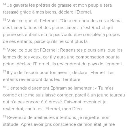
14
Je gaverai les prêtres de graisse et mon peuple sera
rassasié grâce à mes biens, déclare l'Eternel.
15
Voici ce que dit l’Eternel : *On a entendu des cris à Rama,
des lamentations et des pleurs amers : c’est Rachel qui
pleure ses enfants et n’a pas voulu être consolée à propos
de ses enfants, parce qu’ils ne sont plus là.
16
Voici ce que dit l’Eternel : Retiens tes pleurs ainsi que les
larmes de tes yeux, car il y aura une compensation pour ta
peine, déclare l'Eternel. Ils reviendront du pays de l'ennemi.
17
Il y a de l’espoir pour ton avenir, déclare l'Eternel : tes
enfants reviendront dans leur territoire.
18
J'entends clairement Ephraïm se lamenter : « Tu m'as
corrigé et je me suis laissé corriger, pareil à un jeune taureau
qui n’a pas encore été dressé. Fais-moi revenir et je
reviendrai, car tu es l'Eternel, mon Dieu.
19
Revenu à de meilleures intentions, je regrette mon
attitude. Après avoir pris conscience de mon état, je me