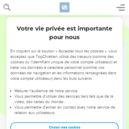
19
Ezéchias, roi de Juda, et tout Juda l'ont-ils fait mourir ?
Ezéchias n’a-t-il pas craint l'Eternel ? N’a-t-il pas plutôt
Segond 21
cherché à apaiser l'Eternel ? Alors l'Eternel n’a pas accompli
le mal qu’il avait l’intention de leur faire. Et nous, nous nous
Votre vie privée est importante
Jérémie
26
rendrions coupables d'un si grand crime ? »
pour nous
Joaquim fait exécuter le prophète Ouria
En cliquant sur le bouton « Accepter tous les cookies », vous
acceptez que TopChrétien utilise des traceurs (comme des
20
Il y avait un autre homme qui prophétisait au nom de
cookies ou l'identifiant unique de votre compte utilisateur) et
l'Eternel : Urie, fils de Shemaeja, de Kirjath-Jearim. Il transmit
traite vos données à caractère personnel (comme vos
contre cette ville et contre ce pays exactement les mêmes
données de navigation et les informations renseignées dans
prophéties que Jérémie.
votre compte utilisateur) dans les buts suivants :
21
Le roi Jojakim, tous ses vaillants hommes et tous ses chefs
Mesurer l'audience de notre service
entendirent ses paroles, et le roi chercha à le faire mourir.
Vous permettre d'utiliser des services tiers tels que de la
Urie en fut informé. Il eut peur, prit la fuite et se rendit en
vidéo, des cartes du monde…
Vous permettre d'entrer en contact avec notre service de
Egypte.
relation aux utilisateurs.
22
Le roi Jojakim envoya des hommes en Egypte : Elnathan,
fils d'Acbor, et quelques autres avec lui.
Choisir mes cookies