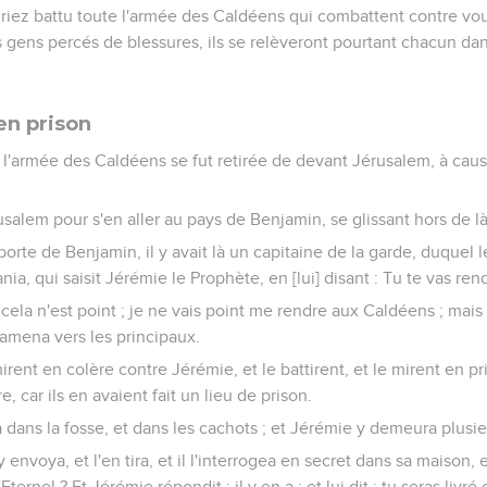
ez battu toute l'armée des Caldéens qui combattent contre vous, 
 gens percés de blessures, ils se relèveront pourtant chacun dans
en prison
d l'armée des Caldéens se fut retirée de devant Jérusalem, à cau
usalem pour s'en aller au pays de Benjamin, se glissant hors de là
porte de Benjamin, il y avait là un capitaine de la garde, duquel le 
nia, qui saisit Jérémie le Prophète, en [lui] disant : Tu te vas re
cela n'est point ; je ne vais point me rendre aux Caldéens ; mais i
 l'amena vers les principaux.
mirent en colère contre Jérémie, et le battirent, et le mirent en p
, car ils en avaient fait un lieu de prison.
a dans la fosse, et dans les cachots ; et Jérémie y demeura plusie
envoya, et l'en tira, et il l'interrogea en secret dans sa maison, et l
ternel ? Et Jérémie répondit : il y en a ; et lui dit : tu seras livr