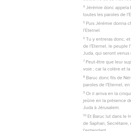
4
Jérémie donc appela Ba
toutes les paroles de l'E
5
Puis Jérémie donna cha
l'Eternel.
6
Tu y entreras donc, et 
de l'Eternel, le peuple l
Juda, qui seront venus d
7
Peut-être que leur su
voie ; car la colère et 
8
Baruc donc fils de Nér
paroles de l'Eternel, en
9
Or il arriva en la cin
jeûne en la présence de 
Juda à Jérusalem.
10
Et Baruc lut dans le 
de Saphan, Secrétaire, d
l'entendant.