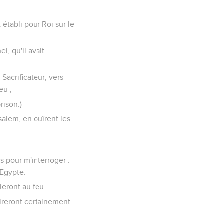
 établi pour Roi sur le
el, qu'il avait
Sacrificateur, vers
eu ;
rison.)
salem, en ouïrent les
és pour m'interroger :
'Egypte.
leront au feu.
tireront certainement