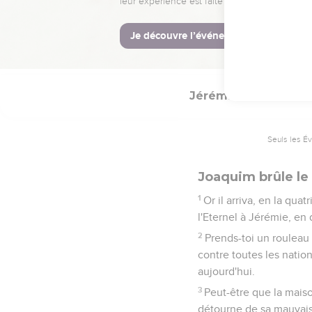
avez obéi au commande
avez fait selon tout ce
19
C'est pourquoi ainsi a 
appartenant à Jéhonadab
Jérémie
36
Seuls les É
Joaquim brûle le 
1
Or il arriva, en la qu
l'Eternel à Jérémie, en 
2
Prends-toi un rouleau d
contre toutes les nations
aujourd'hui.
3
Peut-être que la maiso
détourne de sa mauvaise