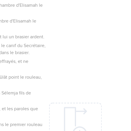
 chambre d'Elisamah le
mbre d'Elisamah le
t lui un brasier ardent.
 le canif du Secrétaire,
dans le brasier.
effrayés, et ne
ûlât point le rouleau,
 Sélemja fils de
, et les paroles que
ans le premier rouleau