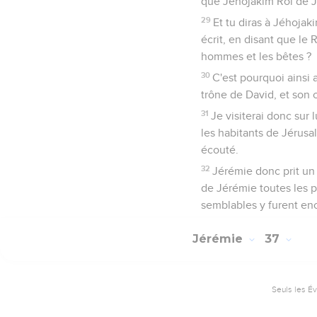
que Jéhojakim Roi de J
29
Et tu diras à Jéhojaki
écrit, en disant que le
hommes et les bêtes ?
30
C'est pourquoi ainsi a
trône de David, et son c
31
Je visiterai donc sur l
les habitants de Jérusal
écouté.
32
Jérémie donc prit un 
de Jérémie toutes les p
semblables y furent en
Jérémie
37
Seuls les É