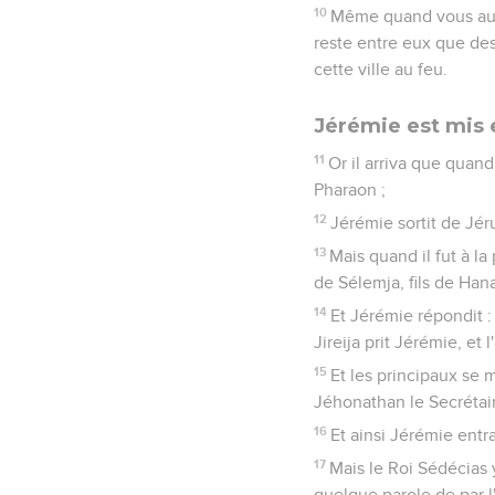
10
Même quand vous auri
reste entre eux que des
cette ville au feu.
Jérémie est mis 
11
Or il arriva que quan
Pharaon ;
12
Jérémie sortit de Jér
13
Mais quand il fut à la 
de Sélemja, fils de Hana
14
Et Jérémie répondit : 
Jireija prit Jérémie, et
15
Et les principaux se 
Jéhonathan le Secrétaire
16
Et ainsi Jérémie entr
17
Mais le Roi Sédécias y 
quelque parole de par l'E