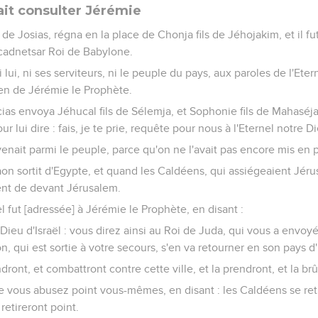
ait consulter Jérémie
s de Josias, régna en la place de Chonja fils de Jéhojakim, et il fut
cadnetsar Roi de Babylone.
i lui, ni ses serviteurs, ni le peuple du pays, aux paroles de l'Etern
n de Jérémie le Prophète.
ias envoya Jéhucal fils de Sélemja, et Sophonie fils de Mahaséja 
 lui dire : fais, je te prie, requête pour nous à l'Eternel notre Di
 venait parmi le peuple, parce qu'on ne l'avait pas encore mis en p
on sortit d'Egypte, et quand les Caldéens, qui assiégeaient Jéru
rent de devant Jérusalem.
el fut [adressée] à Jérémie le Prophète, en disant :
le Dieu d'Israël : vous direz ainsi au Roi de Juda, qui vous a envoy
n, qui est sortie à votre secours, s'en va retourner en son pays d
ront, et combattront contre cette ville, et la prendront, et la brû
: ne vous abusez point vous-mêmes, en disant : les Caldéens se re
 retireront point.