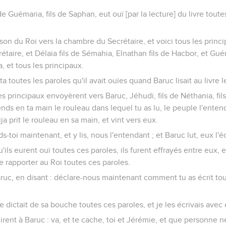
e Guémaria, fils de Saphan, eut ouï [par la lecture] du livre toute
son du Roi vers la chambre du Secrétaire, et voici tous les princi
rétaire, et Délaia fils de Sémahia, Elnathan fils de Hacbor, et Gué
, et tous les principaux.
a toutes les paroles qu'il avait ouïes quand Baruc lisait au livre 
s principaux envoyèrent vers Baruc, Jéhudi, fils de Néthania, fils
rends en ta main le rouleau dans lequel tu as lu, le peuple l'entend
ja prit le rouleau en sa main, et vint vers eux.
ieds-toi maintenant, et y lis, nous l'entendant ; et Baruc lut, eux l'
qu'ils eurent ouï toutes ces paroles, ils furent effrayés entre eux, 
 rapporter au Roi toutes ces paroles.
Baruc, en disant : déclare-nous maintenant comment tu as écrit to
 me dictait de sa bouche toutes ces paroles, et je les écrivais avec 
dirent à Baruc : va, et te cache, toi et Jérémie, et que personne 