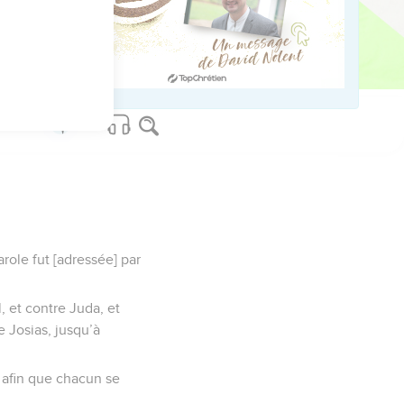
ses commandements, et
l n'y ait quelqu'un
arole fut [adressée] par
l, et contre Juda, et
de Josias, jusqu’à
, afin que chacun se