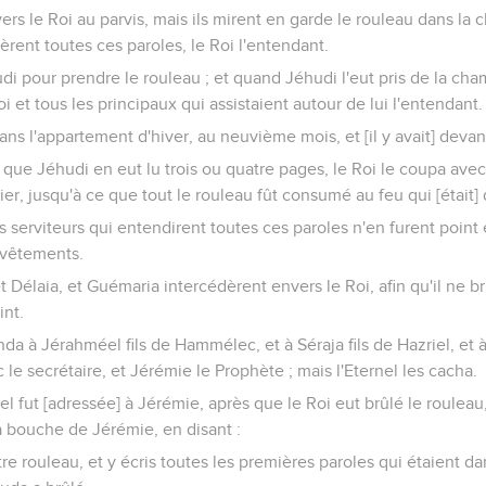
t vers le Roi au parvis, mais ils mirent en garde le rouleau dans la
ntèrent toutes ces paroles, le Roi l'entendant.
di pour prendre le rouleau ; et quand Jéhudi l'eut pris de la cha
 Roi et tous les principaux qui assistaient autour de lui l'entendant.
dans l'appartement d'hiver, au neuvième mois, et [il y avait] devan
ôt que Jéhudi en eut lu trois ou quatre pages, le Roi le coupa avec
sier, jusqu'à ce que tout le rouleau fût consumé au feu qui [était] 
es serviteurs qui entendirent toutes ces paroles n'en furent point 
 vêtements.
t Délaia, et Guémaria intercédèrent envers le Roi, afin qu'il ne br
int.
 à Jérahméel fils de Hammélec, et à Séraja fils de Hazriel, et à
 le secrétaire, et Jérémie le Prophète ; mais l'Eternel les cacha.
nel fut [adressée] à Jérémie, après que le Roi eut brûlé le rouleau
la bouche de Jérémie, en disant :
e rouleau, et y écris toutes les premières paroles qui étaient d