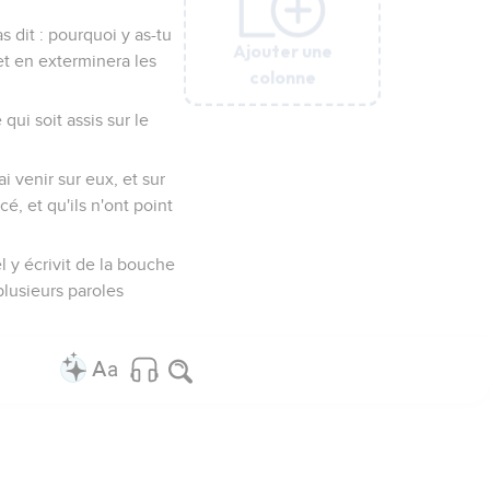
as dit : pourquoi y as-tu
Ajouter une
Ajouter une
Ajouter une
Ajouter une
Ajouter une
Ajouter une
et en exterminera les
colonne
colonne
colonne
colonne
colonne
colonne
qui soit assis sur le
rai venir sur eux, et sur
é, et qu'ils n'ont point
l y écrivit de la bouche
plusieurs paroles