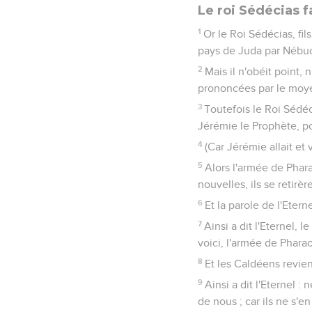
Le roi Sédécias f
1
Or le Roi Sédécias, fil
pays de Juda par Nébu
2
Mais il n'obéit point, n
prononcées par le moye
3
Toutefois le Roi Sédéc
Jérémie le Prophète, pour
4
(Car Jérémie allait et
5
Alors l'armée de Phara
nouvelles, ils se retirè
6
Et la parole de l'Etern
7
Ainsi a dit l'Eternel, 
voici, l'armée de Pharao
8
Et les Caldéens reviend
9
Ainsi a dit l'Eternel 
de nous ; car ils ne s'en