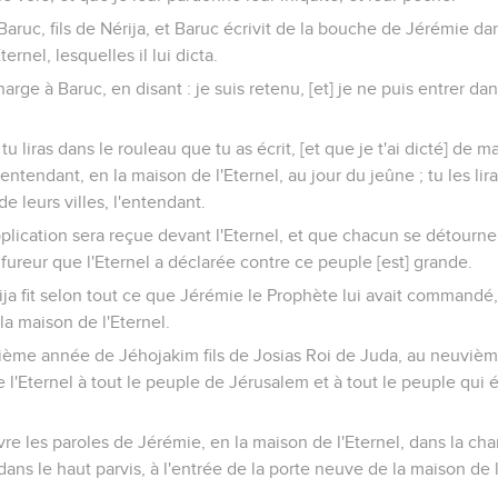
ruc, fils de Nérija, et Baruc écrivit de la bouche de Jérémie dan
ternel, lesquelles il lui dicta.
rge à Baruc, en disant : je suis retenu, [et] je ne puis entrer da
tu liras dans le rouleau que tu as écrit, [et que je t'ai dicté] de 
'entendant, en la maison de l'Eternel, au jour du jeûne ; tu les lir
e leurs villes, l'entendant.
pplication sera reçue devant l'Eternel, et que chacun se détourn
la fureur que l'Eternel a déclarée contre ce peuple [est] grande.
ija fit selon tout ce que Jérémie le Prophète lui avait commandé, l
 la maison de l'Eternel.
quième année de Jéhojakim fils de Josias Roi de Juda, au neuvièm
l'Eternel à tout le peuple de Jérusalem et à tout le peuple qui é
livre les paroles de Jérémie, en la maison de l'Eternel, dans la c
ans le haut parvis, à l'entrée de la porte neuve de la maison de l