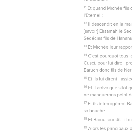
11
Et quand Michée fils d
l'Eternel ;
12
Il descendit en la mai
[savoir] Elisamah le Sec
Sédécias fils de Hanania
13
Et Michée leur rapport
14
C'est pourquoi tous le
Cusci, pour lui dire : p
Baruch donc fils de Néri
15
Et ils lui dirent : ass
16
Et il arriva que sitôt 
ne manquerons point de
17
Et ils interrogèrent 
sa bouche.
18
Et Baruc leur dit : il
19
Alors les principaux 