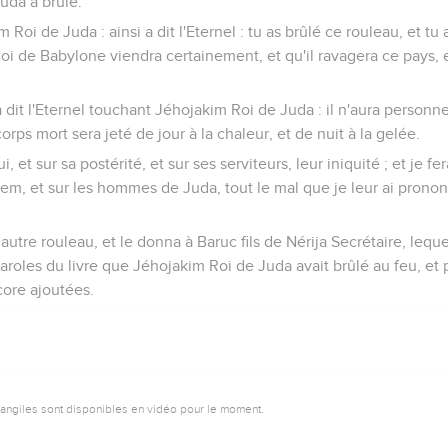
uda a brûlé.
m Roi de Juda : ainsi a dit l'Eternel : tu as brûlé ce rouleau, et tu 
 Roi de Babylone viendra certainement, et qu'il ravagera ce pays, 
 dit l'Eternel touchant Jéhojakim Roi de Juda : il n'aura personne 
orps mort sera jeté de jour à la chaleur, et de nuit à la gelée.
ui, et sur sa postérité, et sur ses serviteurs, leur iniquité ; et je fe
em, et sur les hommes de Juda, tout le mal que je leur ai prononc
autre rouleau, et le donna à Baruc fils de Nérija Secrétaire, leque
aroles du livre que Jéhojakim Roi de Juda avait brûlé au feu, et 
core ajoutées.
vangiles sont disponibles en vidéo pour le moment.