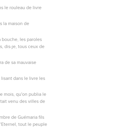
s le rouleau de livre
ns la maison de
ma bouche, les paroles
as, dis-je, tous ceux de
era de sa mauvaise
isant dans le livre les
e mois, qu'on publia le
tait venu des villes de
hambre de Guémaria fils
'Eternel, tout le peuple