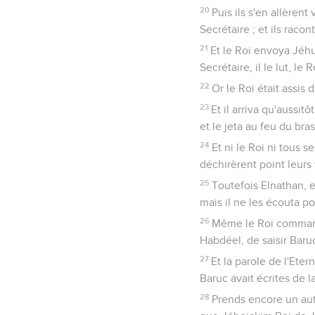
20
Puis ils s'en allèren
Secrétaire ; et ils raco
21
Et le Roi envoya Jéhu
Secrétaire, il le lut, le
22
Or le Roi était assis 
23
Et il arriva qu'aussit
et le jeta au feu du bra
24
Et ni le Roi ni tous s
déchirèrent point leurs
25
Toutefois Elnathan, e
mais il ne les écouta po
26
Même le Roi commanda
Habdéel, de saisir Baruc
27
Et la parole de l'Eter
Baruc avait écrites de 
28
Prends encore un autr