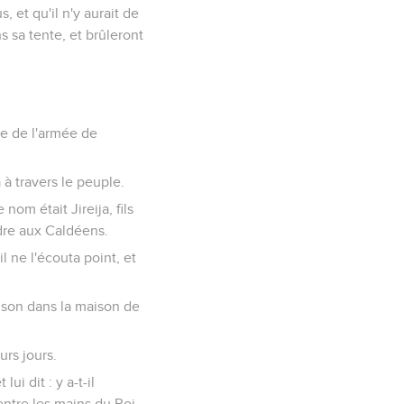
et qu'il n'y aurait de
 sa tente, et brûleront
se de l'armée de
 à travers le peuple.
nom était Jireija, fils
ndre aux Caldéens.
l ne l'écouta point, et
rison dans la maison de
urs jours.
ui dit : y a-t-il
é entre les mains du Roi