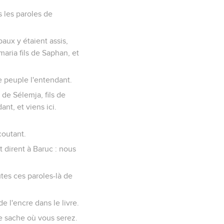
s les paroles de
paux y étaient assis,
maria fils de Saphan, et
le peuple l'entendant.
 de Sélemja, fils de
ant, et viens ici.
écoutant.
et dirent à Baruc : nous
utes ces paroles-là de
de l'encre dans le livre.
ne sache où vous serez.