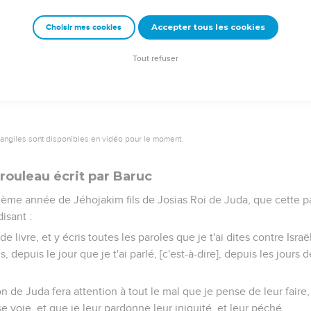
ment de Jéhonadab votre père, et que vous avez gardé tous 
 qu'il vous a commandé ;
Accepter tous les cookies
Choisir mes cookies
dit l'Eternel des armées, le Dieu d'Israël : il n'arrivera jamais qu'i
 fils de Récab, qui assiste devant moi tous les jours.
Tout refuser
vangiles sont disponibles en vidéo pour le moment.
rouleau écrit par Baruc
atrième année de Jéhojakim fils de Josias Roi de Juda, que cette p
disant :
e livre, et y écris toutes les paroles que je t'ai dites contre Israë
, depuis le jour que je t'ai parlé, [c'est-à-dire], depuis les jours 
n de Juda fera attention à tout le mal que je pense de leur faire
 voie, et que je leur pardonne leur iniquité, et leur péché.