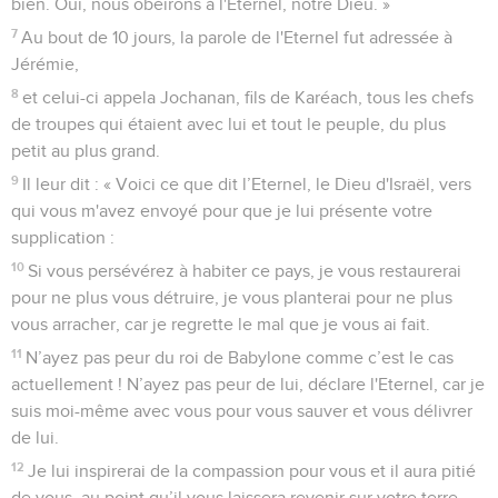
bien. Oui, nous obéirons à l'Eternel, notre Dieu. »
7
Au bout de 10 jours, la parole de l'Eternel fut adressée à
Jérémie,
8
et celui-ci appela Jochanan, fils de Karéach, tous les chefs
de troupes qui étaient avec lui et tout le peuple, du plus
petit au plus grand.
9
Il leur dit : « Voici ce que dit l’Eternel, le Dieu d'Israël, vers
qui vous m'avez envoyé pour que je lui présente votre
supplication :
10
Si vous persévérez à habiter ce pays, je vous restaurerai
pour ne plus vous détruire, je vous planterai pour ne plus
vous arracher, car je regrette le mal que je vous ai fait.
11
N’ayez pas peur du roi de Babylone comme c’est le cas
actuellement ! N’ayez pas peur de lui, déclare l'Eternel, car je
suis moi-même avec vous pour vous sauver et vous délivrer
de lui.
12
Je lui inspirerai de la compassion pour vous et il aura pitié
de vous, au point qu’il vous laissera revenir sur votre terre.