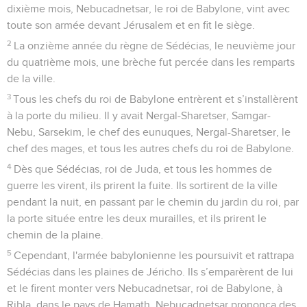
dixième mois, Nebucadnetsar, le roi de Babylone, vint avec
toute son armée devant Jérusalem et en fit le siège.
2
La onzième année du règne de Sédécias, le neuvième jour
du quatrième mois, une brèche fut percée dans les remparts
de la ville.
3
Tous les chefs du roi de Babylone entrèrent et s’installèrent
à la porte du milieu. Il y avait Nergal-Sharetser, Samgar-
Nebu, Sarsekim, le chef des eunuques, Nergal-Sharetser, le
chef des mages, et tous les autres chefs du roi de Babylone.
4
Dès que Sédécias, roi de Juda, et tous les hommes de
guerre les virent, ils prirent la fuite. Ils sortirent de la ville
pendant la nuit, en passant par le chemin du jardin du roi, par
la porte située entre les deux murailles, et ils prirent le
chemin de la plaine.
5
Cependant, l'armée babylonienne les poursuivit et rattrapa
Sédécias dans les plaines de Jéricho. Ils s’emparèrent de lui
et le firent monter vers Nebucadnetsar, roi de Babylone, à
Ribla, dans le pays de Hamath. Nebucadnetsar prononça des