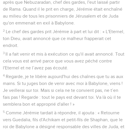
après que Nebuzaradan, chef des gardes, l'eut laissé partir
de Rama. Quand il le prit en charge, Jérémie était enchaîné
au milieu de tous les prisonniers de Jérusalem et de Juda
qu'on emmenait en exil à Babylone.
2
Le chef des gardes prit Jérémie à part et lui dit : « L'Eternel,
ton Dieu, avait annoncé que ce malheur frapperait cet
endroit.
3
Il a fait venir et mis à exécution ce qu'il avait annoncé. Tout
cela vous est arrivé parce que vous avez péché contre
l'Eternel et ne l’avez pas écouté.
4
Regarde, je te libère aujourd'hui des chaînes que tu as aux
mains. Si tu juges bon de venir avec moi à Babylone, viens !
Je veillerai sur toi. Mais si cela ne te convient pas, ne t’en
fais pas ! Regarde : tout le pays est devant toi. Va là où il te
semblera bon et approprié d'aller ! »
5
Comme Jérémie tardait à répondre, il ajouta : « Retourne
vers Guedalia, fils d'Achikam et petit-fils de Shaphan, que le
roi de Babylone a désigné responsable des villes de Juda, et