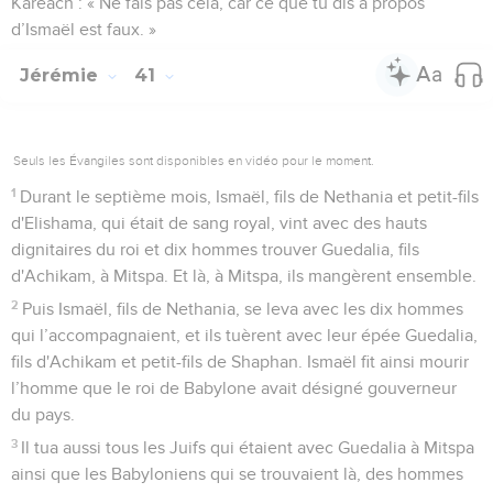
Karéach : « Ne fais pas cela, car ce que tu dis à propos
d’Ismaël est faux. »
Jérémie
41
Seuls les Évangiles sont disponibles en vidéo pour le moment.
1
Durant le septième mois, Ismaël, fils de Nethania et petit-fils
d'Elishama, qui était de sang royal, vint avec des hauts
dignitaires du roi et dix hommes trouver Guedalia, fils
d'Achikam, à Mitspa. Et là, à Mitspa, ils mangèrent ensemble.
2
Puis Ismaël, fils de Nethania, se leva avec les dix hommes
qui l’accompagnaient, et ils tuèrent avec leur épée Guedalia,
fils d'Achikam et petit-fils de Shaphan. Ismaël fit ainsi mourir
l’homme que le roi de Babylone avait désigné gouverneur
du pays.
3
Il tua aussi tous les Juifs qui étaient avec Guedalia à Mitspa
ainsi que les Babyloniens qui se trouvaient là, des hommes