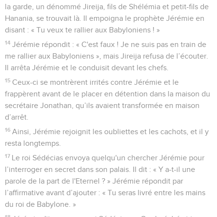
la garde, un dénommé Jireija, fils de Shélémia et petit-fils de
Hanania, se trouvait là. Il empoigna le prophète Jérémie en
disant : « Tu veux te rallier aux Babyloniens ! »
14
Jérémie répondit : « C'est faux ! Je ne suis pas en train de
me rallier aux Babyloniens », mais Jireija refusa de l’écouter.
Il arrêta Jérémie et le conduisit devant les chefs.
15
Ceux-ci se montrèrent irrités contre Jérémie et le
frappèrent avant de le placer en détention dans la maison du
secrétaire Jonathan, qu’ils avaient transformée en maison
d’arrêt.
16
Ainsi, Jérémie rejoignit les oubliettes et les cachots, et il y
resta longtemps.
17
Le roi Sédécias envoya quelqu'un chercher Jérémie pour
l’interroger en secret dans son palais. Il dit : « Y a-t-il une
parole de la part de l'Eternel ? » Jérémie répondit par
l’affirmative avant d’ajouter : « Tu seras livré entre les mains
du roi de Babylone. »
18