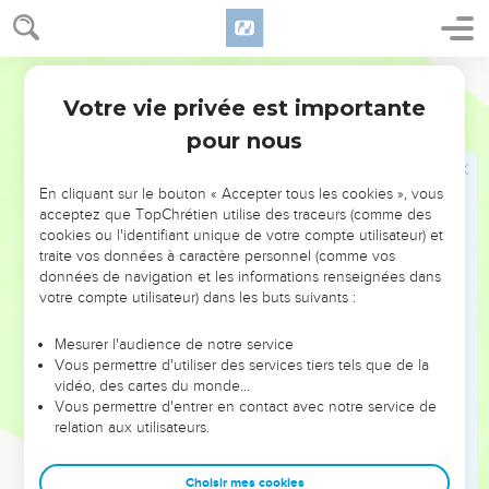
et le prophète Jérémie, mais l'Eternel les cacha.
27
La parole de l'Eternel fut adressée à Jérémie après que le
Segond 21
roi eut brûlé le livre contenant les paroles que Baruc avait
Votre vie privée est importante
écrites sous sa dictée :
Jérémie
36
pour nous
28
« Prends un autre livre et écris-y toutes les paroles qui
figuraient dans le premier livre, celui que Jojakim, le roi de
Juda, a brûlé.
En cliquant sur le bouton « Accepter tous les cookies », vous
acceptez que TopChrétien utilise des traceurs (comme des
29
A propos de Jojakim, roi de Juda, tu diras : ‘Voici ce que
cookies ou l'identifiant unique de votre compte utilisateur) et
dit l’Eternel : Toi, tu as brûlé ce livre en disant : Pourquoi y
traite vos données à caractère personnel (comme vos
as-tu écrit que le roi de Babylone viendra, détruira ce pays et
données de navigation et les informations renseignées dans
votre compte utilisateur) dans les buts suivants :
en fera disparaître les hommes et les bêtes ?
30
C'est pourquoi, voici ce que dit l’Eternel au sujet de
Mesurer l'audience de notre service
Jojakim, roi de Juda : Aucun des siens ne siégera sur le
Vous permettre d'utiliser des services tiers tels que de la
vidéo, des cartes du monde…
trône de David et son cadavre sera exposé à la chaleur
Vous permettre d'entrer en contact avec notre service de
pendant le jour et au froid pendant la nuit.
relation aux utilisateurs.
31
J’interviendrai contre lui, contre sa descendance et contre
ses serviteurs à cause de leurs fautes, et je ferai venir sur
Choisir mes cookies