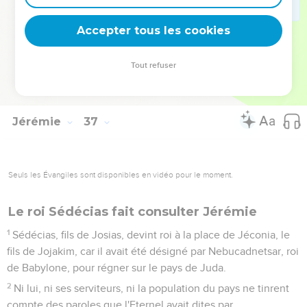
eux, sur les habitants de Jérusalem et sur les Judéens tout le
mal dont je les ai menacés sans qu'ils en tiennent compte.’ »
Accepter tous les cookies
32
Jérémie prit un autre livre et le donna au scribe Baruc, fils
de Nérija. Celui-ci y écrivit, sous sa dictée, toutes les paroles
Tout refuser
du livre que Jojakim, roi de Juda, avait brûlé. Beaucoup
d'autres paroles du même ordre y furent encore ajoutées.
Jérémie
37
Seuls les Évangiles sont disponibles en vidéo pour le moment.
Le roi Sédécias fait consulter Jérémie
1
Sédécias, fils de Josias, devint roi à la place de Jéconia, le
fils de Jojakim, car il avait été désigné par Nebucadnetsar, roi
de Babylone, pour régner sur le pays de Juda.
2
Ni lui, ni ses serviteurs, ni la population du pays ne tinrent
compte des paroles que l'Eternel avait dites par