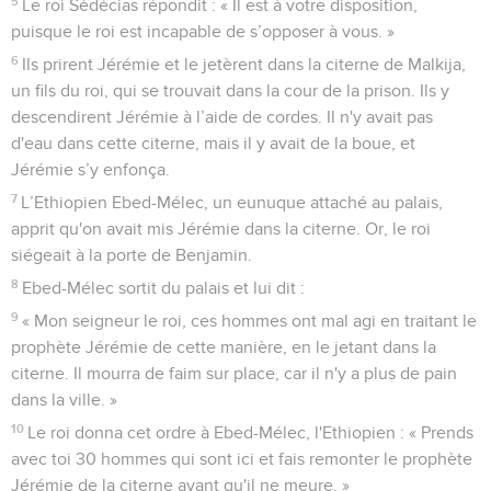
5
Le roi Sédécias répondit : « Il est à votre disposition,
puisque le roi est incapable de s’opposer à vous. »
6
Ils prirent Jérémie et le jetèrent dans la citerne de Malkija,
un fils du roi, qui se trouvait dans la cour de la prison. Ils y
descendirent Jérémie à l’aide de cordes. Il n'y avait pas
d'eau dans cette citerne, mais il y avait de la boue, et
Jérémie s’y enfonça.
7
L’Ethiopien Ebed-Mélec, un eunuque attaché au palais,
apprit qu'on avait mis Jérémie dans la citerne. Or, le roi
siégeait à la porte de Benjamin.
8
Ebed-Mélec sortit du palais et lui dit :
9
« Mon seigneur le roi, ces hommes ont mal agi en traitant le
prophète Jérémie de cette manière, en le jetant dans la
citerne. Il mourra de faim sur place, car il n'y a plus de pain
dans la ville. »
10
Le roi donna cet ordre à Ebed-Mélec, l'Ethiopien : « Prends
avec toi 30 hommes qui sont ici et fais remonter le prophète
Jérémie de la citerne avant qu'il ne meure. »