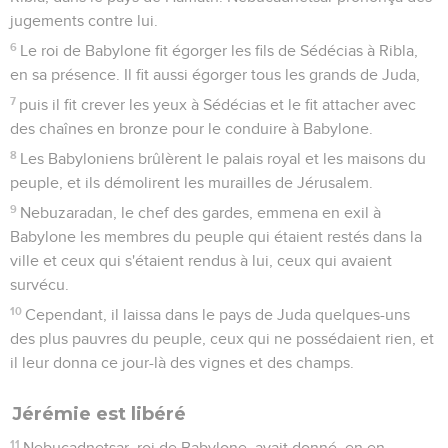
jugements contre lui.
6
Le roi de Babylone fit égorger les fils de Sédécias à Ribla,
en sa présence. Il fit aussi égorger tous les grands de Juda,
7
puis il fit crever les yeux à Sédécias et le fit attacher avec
des chaînes en bronze pour le conduire à Babylone.
8
Les Babyloniens brûlèrent le palais royal et les maisons du
peuple, et ils démolirent les murailles de Jérusalem.
9
Nebuzaradan, le chef des gardes, emmena en exil à
Babylone les membres du peuple qui étaient restés dans la
ville et ceux qui s'étaient rendus à lui, ceux qui avaient
survécu.
10
Cependant, il laissa dans le pays de Juda quelques-uns
des plus pauvres du peuple, ceux qui ne possédaient rien, et
il leur donna ce jour-là des vignes et des champs.
Jérémie est libéré
11
Nebucadnetsar, roi de Babylone, avait donné, en en