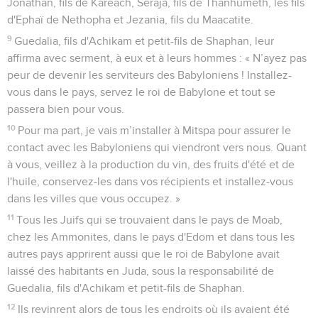
Jonathan, fils de Karéach, Seraja, fils de Thanhumeth, les fils
d'Ephaï de Nethopha et Jezania, fils du Maacatite.
9
Guedalia, fils d'Achikam et petit-fils de Shaphan, leur
affirma avec serment, à eux et à leurs hommes : « N’ayez pas
peur de devenir les serviteurs des Babyloniens ! Installez-
vous dans le pays, servez le roi de Babylone et tout se
passera bien pour vous.
10
Pour ma part, je vais m’installer à Mitspa pour assurer le
contact avec les Babyloniens qui viendront vers nous. Quant
à vous, veillez à la production du vin, des fruits d'été et de
l'huile, conservez-les dans vos récipients et installez-vous
dans les villes que vous occupez. »
11
Tous les Juifs qui se trouvaient dans le pays de Moab,
chez les Ammonites, dans le pays d'Edom et dans tous les
autres pays apprirent aussi que le roi de Babylone avait
laissé des habitants en Juda, sous la responsabilité de
Guedalia, fils d'Achikam et petit-fils de Shaphan.
12
Ils revinrent alors de tous les endroits où ils avaient été