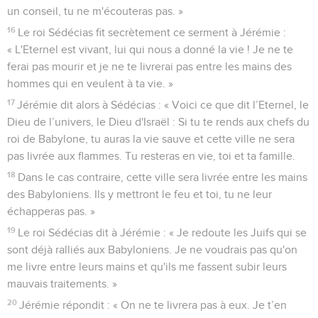
un conseil, tu ne m'écouteras pas. »
16
Le roi Sédécias fit secrètement ce serment à Jérémie :
« L'Eternel est vivant, lui qui nous a donné la vie ! Je ne te
ferai pas mourir et je ne te livrerai pas entre les mains des
hommes qui en veulent à ta vie. »
17
Jérémie dit alors à Sédécias : « Voici ce que dit l’Eternel, le
Dieu de l’univers, le Dieu d'Israël : Si tu te rends aux chefs du
roi de Babylone, tu auras la vie sauve et cette ville ne sera
pas livrée aux flammes. Tu resteras en vie, toi et ta famille.
18
Dans le cas contraire, cette ville sera livrée entre les mains
des Babyloniens. Ils y mettront le feu et toi, tu ne leur
échapperas pas. »
19
Le roi Sédécias dit à Jérémie : « Je redoute les Juifs qui se
sont déjà ralliés aux Babyloniens. Je ne voudrais pas qu'on
me livre entre leurs mains et qu'ils me fassent subir leurs
mauvais traitements. »
20
Jérémie répondit : « On ne te livrera pas à eux. Je t’en