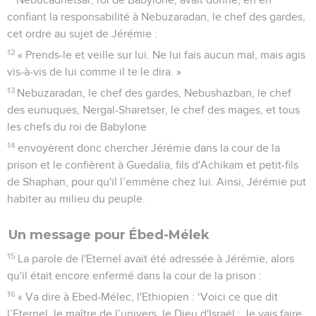
confiant la responsabilité à Nebuzaradan, le chef des gardes,
cet ordre au sujet de Jérémie :
12
« Prends-le et veille sur lui. Ne lui fais aucun mal, mais agis
vis-à-vis de lui comme il te le dira. »
13
Nebuzaradan, le chef des gardes, Nebushazban, le chef
des eunuques, Nergal-Sharetser, le chef des mages, et tous
les chefs du roi de Babylone
14
envoyèrent donc chercher Jérémie dans la cour de la
prison et le confièrent à Guedalia, fils d'Achikam et petit-fils
de Shaphan, pour qu'il l’emmène chez lui. Ainsi, Jérémie put
habiter au milieu du peuple.
Un message pour Ébed-Mélek
15
La parole de l'Eternel avait été adressée à Jérémie, alors
qu'il était encore enfermé dans la cour de la prison :
16
« Va dire à Ebed-Mélec, l'Ethiopien : ‘Voici ce que dit
l’Eternel, le maître de l’univers, le Dieu d'Israël : Je vais faire