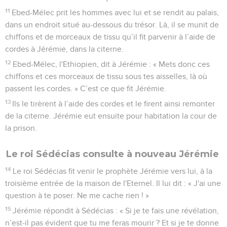
11
Ebed-Mélec prit les hommes avec lui et se rendit au palais,
dans un endroit situé au-dessous du trésor. Là, il se munit de
chiffons et de morceaux de tissu qu’il fit parvenir à l’aide de
cordes à Jérémie, dans la citerne.
12
Ebed-Mélec, l'Ethiopien, dit à Jérémie : « Mets donc ces
chiffons et ces morceaux de tissu sous tes aisselles, là où
passent les cordes. » C’est ce que fit Jérémie.
13
Ils le tirèrent à l’aide des cordes et le firent ainsi remonter
de la citerne. Jérémie eut ensuite pour habitation la cour de
la prison.
Le roi Sédécias consulte à nouveau Jérémie
14
Le roi Sédécias fit venir le prophète Jérémie vers lui, à la
troisième entrée de la maison de l'Eternel. Il lui dit : « J'ai une
question à te poser. Ne me cache rien ! »
15
Jérémie répondit à Sédécias : « Si je te fais une révélation,
n’est-il pas évident que tu me feras mourir ? Et si je te donne