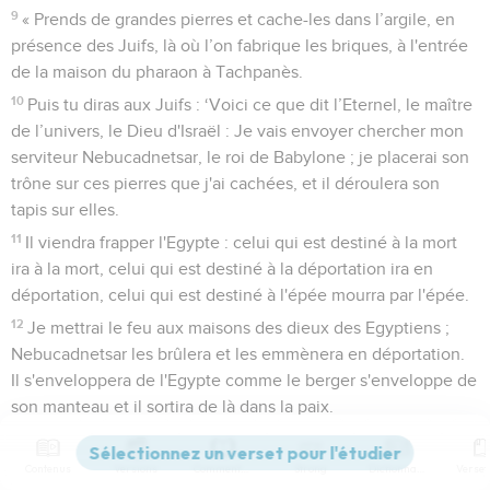
9
« Prends de grandes pierres et cache-les dans l’argile, en
présence des Juifs, là où l’on fabrique les briques, à l'entrée
de la maison du pharaon à Tachpanès.
10
Puis tu diras aux Juifs : ‘Voici ce que dit l’Eternel, le maître
de l’univers, le Dieu d'Israël : Je vais envoyer chercher mon
serviteur Nebucadnetsar, le roi de Babylone ; je placerai son
trône sur ces pierres que j'ai cachées, et il déroulera son
tapis sur elles.
11
Il viendra frapper l'Egypte : celui qui est destiné à la mort
ira à la mort, celui qui est destiné à la déportation ira en
déportation, celui qui est destiné à l'épée mourra par l'épée.
12
Je mettrai le feu aux maisons des dieux des Egyptiens ;
Nebucadnetsar les brûlera et les emmènera en déportation.
Il s'enveloppera de l'Egypte comme le berger s'enveloppe de
son manteau et il sortira de là dans la paix.
13
Il mettra en pièces les statues de Beth-Shémesh, en
Egypte, et il livrera aux flammes les maisons des dieux des
Contenus
Versions
Commentaires
Strong
Dictionnaire