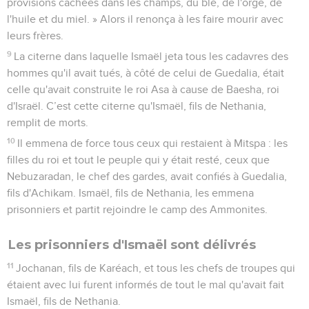
provisions cachées dans les champs, du blé, de l'orge, de
l'huile et du miel. » Alors il renonça à les faire mourir avec
leurs frères.
9
La citerne dans laquelle Ismaël jeta tous les cadavres des
hommes qu'il avait tués, à côté de celui de Guedalia, était
celle qu'avait construite le roi Asa à cause de Baesha, roi
d'Israël. C’est cette citerne qu'Ismaël, fils de Nethania,
remplit de morts.
10
Il emmena de force tous ceux qui restaient à Mitspa : les
filles du roi et tout le peuple qui y était resté, ceux que
Nebuzaradan, le chef des gardes, avait confiés à Guedalia,
fils d'Achikam. Ismaël, fils de Nethania, les emmena
prisonniers et partit rejoindre le camp des Ammonites.
Les prisonniers d'Ismaël sont délivrés
11
Jochanan, fils de Karéach, et tous les chefs de troupes qui
étaient avec lui furent informés de tout le mal qu'avait fait
Ismaël, fils de Nethania.