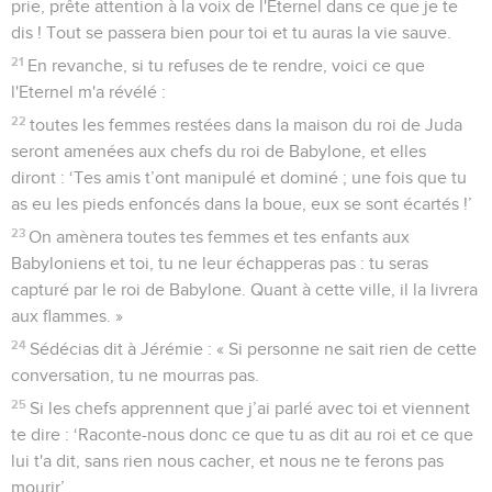
prie, prête attention à la voix de l'Eternel dans ce que je te
dis ! Tout se passera bien pour toi et tu auras la vie sauve.
21
En revanche, si tu refuses de te rendre, voici ce que
l'Eternel m'a révélé :
22
toutes les femmes restées dans la maison du roi de Juda
seront amenées aux chefs du roi de Babylone, et elles
diront : ‘Tes amis t’ont manipulé et dominé ; une fois que tu
as eu les pieds enfoncés dans la boue, eux se sont écartés !’
23
On amènera toutes tes femmes et tes enfants aux
Babyloniens et toi, tu ne leur échapperas pas : tu seras
capturé par le roi de Babylone. Quant à cette ville, il la livrera
aux flammes. »
24
Sédécias dit à Jérémie : « Si personne ne sait rien de cette
conversation, tu ne mourras pas.
25
Si les chefs apprennent que j’ai parlé avec toi et viennent
te dire : ‘Raconte-nous donc ce que tu as dit au roi et ce que
lui t'a dit, sans rien nous cacher, et nous ne te ferons pas
mourir’,