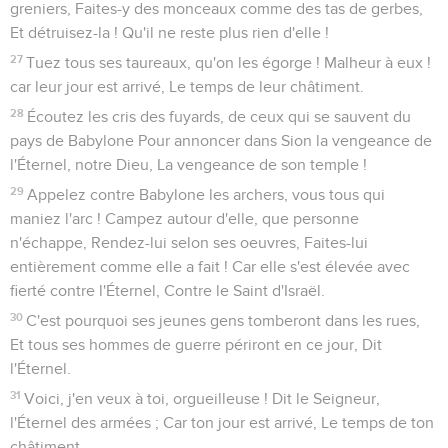
greniers, Faites-y des monceaux comme des tas de gerbes,
Et détruisez-la ! Qu'il ne reste plus rien d'elle !
27
Tuez tous ses taureaux, qu'on les égorge ! Malheur à eux !
car leur jour est arrivé, Le temps de leur châtiment.
28
Écoutez les cris des fuyards, de ceux qui se sauvent du
pays de Babylone Pour annoncer dans Sion la vengeance de
l'Éternel, notre Dieu, La vengeance de son temple !
29
Appelez contre Babylone les archers, vous tous qui
maniez l'arc ! Campez autour d'elle, que personne
n'échappe, Rendez-lui selon ses oeuvres, Faites-lui
entièrement comme elle a fait ! Car elle s'est élevée avec
fierté contre l'Éternel, Contre le Saint d'Israël.
30
C'est pourquoi ses jeunes gens tomberont dans les rues,
Et tous ses hommes de guerre périront en ce jour, Dit
l'Éternel.
31
Voici, j'en veux à toi, orgueilleuse ! Dit le Seigneur,
l'Éternel des armées ; Car ton jour est arrivé, Le temps de ton
châtiment.