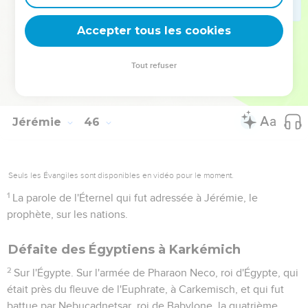
détruirai ; ce que j'ai planté, je l'arracherai, savoir tout ce
pays.
Accepter tous les cookies
5
Et toi, rechercherais-tu de grandes choses ? Ne les
recherche pas ! Car voici, je vais faire venir le malheur sur
Tout refuser
toute chair, dit l'Éternel ; et je te donnerai ta vie pour butin,
dans tous les lieux où tu iras.
Jérémie
46
Seuls les Évangiles sont disponibles en vidéo pour le moment.
1
La parole de l'Éternel qui fut adressée à Jérémie, le
prophète, sur les nations.
Défaite des Égyptiens à Karkémich
2
Sur l'Égypte. Sur l'armée de Pharaon Neco, roi d'Égypte, qui
était près du fleuve de l'Euphrate, à Carkemisch, et qui fut
battue par Nebucadnetsar, roi de Babylone, la quatrième