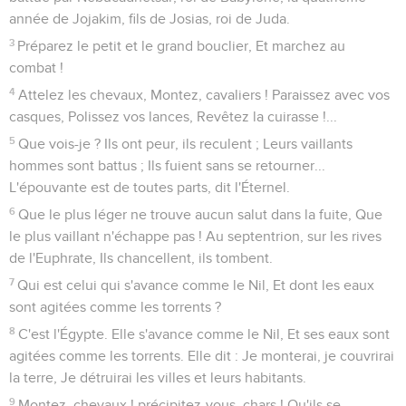
année de Jojakim, fils de Josias, roi de Juda.
3
Préparez le petit et le grand bouclier, Et marchez au
combat !
4
Attelez les chevaux, Montez, cavaliers ! Paraissez avec vos
casques, Polissez vos lances, Revêtez la cuirasse !...
5
Que vois-je ? Ils ont peur, ils reculent ; Leurs vaillants
hommes sont battus ; Ils fuient sans se retourner...
L'épouvante est de toutes parts, dit l'Éternel.
6
Que le plus léger ne trouve aucun salut dans la fuite, Que
le plus vaillant n'échappe pas ! Au septentrion, sur les rives
de l'Euphrate, Ils chancellent, ils tombent.
7
Qui est celui qui s'avance comme le Nil, Et dont les eaux
sont agitées comme les torrents ?
8
C'est l'Égypte. Elle s'avance comme le Nil, Et ses eaux sont
agitées comme les torrents. Elle dit : Je monterai, je couvrirai
la terre, Je détruirai les villes et leurs habitants.
9
Montez, chevaux ! précipitez-vous, chars ! Qu'ils se