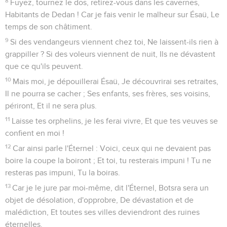
8
Fuyez, tournez le dos, retirez-vous dans les cavernes,
Habitants de Dedan ! Car je fais venir le malheur sur Ésaü, Le
temps de son châtiment.
9
Si des vendangeurs viennent chez toi, Ne laissent-ils rien à
grappiller ? Si des voleurs viennent de nuit, Ils ne dévastent
que ce qu'ils peuvent.
10
Mais moi, je dépouillerai Ésaü, Je découvrirai ses retraites,
Il ne pourra se cacher ; Ses enfants, ses frères, ses voisins,
périront, Et il ne sera plus.
11
Laisse tes orphelins, je les ferai vivre, Et que tes veuves se
confient en moi !
12
Car ainsi parle l'Éternel : Voici, ceux qui ne devaient pas
boire la coupe la boiront ; Et toi, tu resterais impuni ! Tu ne
resteras pas impuni, Tu la boiras.
13
Car je le jure par moi-même, dit l'Éternel, Botsra sera un
objet de désolation, d'opprobre, De dévastation et de
malédiction, Et toutes ses villes deviendront des ruines
éternelles.