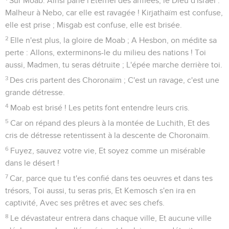
Sur Moab. Ainsi parle l'Éternel des armées, le Dieu d'Israël :
Malheur à Nebo, car elle est ravagée ! Kirjathaïm est confuse,
elle est prise ; Misgab est confuse, elle est brisée.
2
Elle n'est plus, la gloire de Moab ; A Hesbon, on médite sa
perte : Allons, exterminons-le du milieu des nations ! Toi
aussi, Madmen, tu seras détruite ; L'épée marche derrière toi.
3
Des cris partent des Choronaïm ; C'est un ravage, c'est une
grande détresse.
4
Moab est brisé ! Les petits font entendre leurs cris.
5
Car on répand des pleurs à la montée de Luchith, Et des
cris de détresse retentissent à la descente de Choronaïm.
6
Fuyez, sauvez votre vie, Et soyez comme un misérable
dans le désert !
7
Car, parce que tu t'es confié dans tes oeuvres et dans tes
trésors, Toi aussi, tu seras pris, Et Kemosch s'en ira en
captivité, Avec ses prêtres et avec ses chefs.
8
Le dévastateur entrera dans chaque ville, Et aucune ville