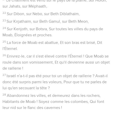
Le châtiment est venu sur le pays de la plaine, Sur Holon,
sur Jahats, sur Méphaath,
22
Sur Dibon, sur Nebo, sur Beth Diblathaïm,
23
Sur Kirjathaïm, sur Beth Gamul, sur Beth Meon,
24
Sur Kerijoth, sur Botsra, Sur toutes les villes du pays de
Moab, Éloignées et proches.
25
La force de Moab est abattue, Et son bras est brisé, Dit
l'Éternel.
26
Enivrez-le, car il s'est élevé contre l'Éternel ! Que Moab se
roule dans son vomissement, Et qu'il devienne aussi un objet
de raillerie !
27
Israël n'a-t-il pas été pour toi un objet de raillerie ? Avait-il
donc été surpris parmi les voleurs, Pour que tu ne parles de
lui qu'en secouant la tête ?
28
Abandonnez les villes, et demeurez dans les rochers,
Habitants de Moab ! Soyez comme les colombes, Qui font
leur nid sur le flanc des cavernes !