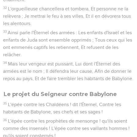
32
L'orgueilleuse chancellera et tombera, Et personne ne la
relèvera ; Je mettrai le feu à ses villes, Et il en dévorera tous
les alentours.
33
Ainsi parle l'Éternel des armées : Les enfants d'Israël et les
enfants de Juda sont ensemble opprimés ; Tous ceux qui les
ont emmenés captifs les retiennent, Et refusent de les
relâcher.
34
Mais leur vengeur est puissant, Lui dont l'Éternel des
armées est le nom ; Il défendra leur cause, Afin de donner le
repos au pays, Et de faire trembler les habitants de Babylone.
Le projet du Seigneur contre Babylone
35
L'épée contre les Chaldéens ! dit l'Éternel, Contre les
habitants de Babylone, ses chefs et ses sages !
36
L'épée contre les prophètes de mensonge ! qu'ils soient
comme des insensés ! L'épée contre ses vaillants hommes !
qu'ils soient consternés !