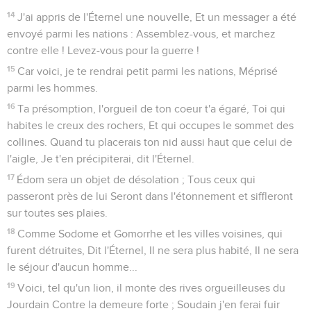
14
J'ai appris de l'Éternel une nouvelle, Et un messager a été
envoyé parmi les nations : Assemblez-vous, et marchez
contre elle ! Levez-vous pour la guerre !
15
Car voici, je te rendrai petit parmi les nations, Méprisé
parmi les hommes.
16
Ta présomption, l'orgueil de ton coeur t'a égaré, Toi qui
habites le creux des rochers, Et qui occupes le sommet des
collines. Quand tu placerais ton nid aussi haut que celui de
l'aigle, Je t'en précipiterai, dit l'Éternel.
17
Édom sera un objet de désolation ; Tous ceux qui
passeront près de lui Seront dans l'étonnement et siffleront
sur toutes ses plaies.
18
Comme Sodome et Gomorrhe et les villes voisines, qui
furent détruites, Dit l'Éternel, Il ne sera plus habité, Il ne sera
le séjour d'aucun homme...
19
Voici, tel qu'un lion, il monte des rives orgueilleuses du
Jourdain Contre la demeure forte ; Soudain j'en ferai fuir