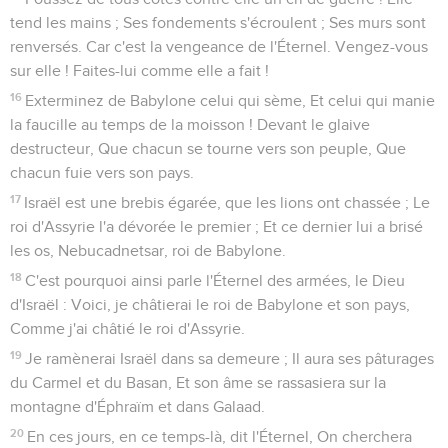
tend les mains ; Ses fondements s'écroulent ; Ses murs sont
renversés. Car c'est la vengeance de l'Éternel. Vengez-vous
sur elle ! Faites-lui comme elle a fait !
16
Exterminez de Babylone celui qui sème, Et celui qui manie
la faucille au temps de la moisson ! Devant le glaive
destructeur, Que chacun se tourne vers son peuple, Que
chacun fuie vers son pays.
17
Israël est une brebis égarée, que les lions ont chassée ; Le
roi d'Assyrie l'a dévorée le premier ; Et ce dernier lui a brisé
les os, Nebucadnetsar, roi de Babylone.
18
C'est pourquoi ainsi parle l'Éternel des armées, le Dieu
d'Israël : Voici, je châtierai le roi de Babylone et son pays,
Comme j'ai châtié le roi d'Assyrie.
19
Je ramènerai Israël dans sa demeure ; Il aura ses pâturages
du Carmel et du Basan, Et son âme se rassasiera sur la
montagne d'Éphraïm et dans Galaad.
20
En ces jours, en ce temps-là, dit l'Éternel, On cherchera