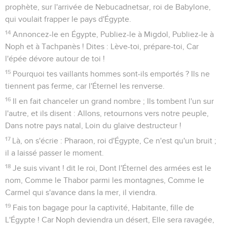
prophète, sur l'arrivée de Nebucadnetsar, roi de Babylone,
qui voulait frapper le pays d'Égypte.
14
Annoncez-le en Égypte, Publiez-le à Migdol, Publiez-le à
Noph et à Tachpanès ! Dites : Lève-toi, prépare-toi, Car
l'épée dévore autour de toi !
15
Pourquoi tes vaillants hommes sont-ils emportés ? Ils ne
tiennent pas ferme, car l'Éternel les renverse.
16
Il en fait chanceler un grand nombre ; Ils tombent l'un sur
l'autre, et ils disent : Allons, retournons vers notre peuple,
Dans notre pays natal, Loin du glaive destructeur !
17
Là, on s'écrie : Pharaon, roi d'Égypte, Ce n'est qu'un bruit ;
il a laissé passer le moment.
18
Je suis vivant ! dit le roi, Dont l'Éternel des armées est le
nom, Comme le Thabor parmi les montagnes, Comme le
Carmel qui s'avance dans la mer, il viendra.
19
Fais ton bagage pour la captivité, Habitante, fille de
L'Égypte ! Car Noph deviendra un désert, Elle sera ravagée,