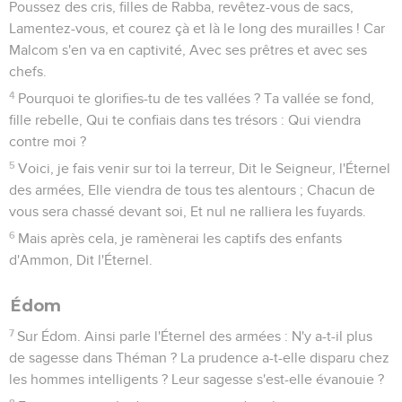
Poussez des cris, filles de Rabba, revêtez-vous de sacs,
Lamentez-vous, et courez çà et là le long des murailles ! Car
Malcom s'en va en captivité, Avec ses prêtres et avec ses
chefs.
4
Pourquoi te glorifies-tu de tes vallées ? Ta vallée se fond,
fille rebelle, Qui te confiais dans tes trésors : Qui viendra
contre moi ?
5
Voici, je fais venir sur toi la terreur, Dit le Seigneur, l'Éternel
des armées, Elle viendra de tous tes alentours ; Chacun de
vous sera chassé devant soi, Et nul ne ralliera les fuyards.
6
Mais après cela, je ramènerai les captifs des enfants
d'Ammon, Dit l'Éternel.
Édom
7
Sur Édom. Ainsi parle l'Éternel des armées : N'y a-t-il plus
de sagesse dans Théman ? La prudence a-t-elle disparu chez
les hommes intelligents ? Leur sagesse s'est-elle évanouie ?