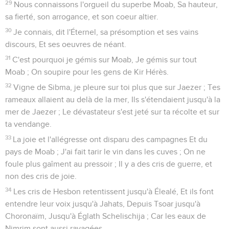
29
Nous connaissons l'orgueil du superbe Moab, Sa hauteur,
sa fierté, son arrogance, et son coeur altier.
30
Je connais, dit l'Éternel, sa présomption et ses vains
discours, Et ses oeuvres de néant.
31
C'est pourquoi je gémis sur Moab, Je gémis sur tout
Moab ; On soupire pour les gens de Kir Hérès.
32
Vigne de Sibma, je pleure sur toi plus que sur Jaezer ; Tes
rameaux allaient au delà de la mer, Ils s'étendaient jusqu'à la
mer de Jaezer ; Le dévastateur s'est jeté sur ta récolte et sur
ta vendange.
33
La joie et l'allégresse ont disparu des campagnes Et du
pays de Moab ; J'ai fait tarir le vin dans les cuves ; On ne
foule plus gaîment au pressoir ; Il y a des cris de guerre, et
non des cris de joie.
34
Les cris de Hesbon retentissent jusqu'à Élealé, Et ils font
entendre leur voix jusqu'à Jahats, Depuis Tsoar jusqu'à
Choronaïm, Jusqu'à Églath Schelischija ; Car les eaux de
Nimrim sont aussi ravagées.