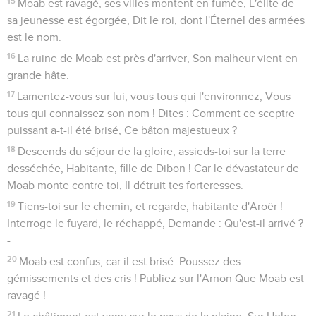
15
Moab est ravagé, ses villes montent en fumée, L'élite de
sa jeunesse est égorgée, Dit le roi, dont l'Éternel des armées
est le nom.
16
La ruine de Moab est près d'arriver, Son malheur vient en
grande hâte.
17
Lamentez-vous sur lui, vous tous qui l'environnez, Vous
tous qui connaissez son nom ! Dites : Comment ce sceptre
puissant a-t-il été brisé, Ce bâton majestueux ?
18
Descends du séjour de la gloire, assieds-toi sur la terre
desséchée, Habitante, fille de Dibon ! Car le dévastateur de
Moab monte contre toi, Il détruit tes forteresses.
19
Tiens-toi sur le chemin, et regarde, habitante d'Aroër !
Interroge le fuyard, le réchappé, Demande : Qu'est-il arrivé ?
-
20
Moab est confus, car il est brisé. Poussez des
gémissements et des cris ! Publiez sur l'Arnon Que Moab est
ravagé !
21