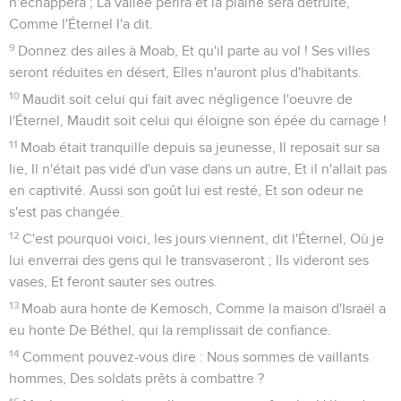
n'échappera ; La vallée périra et la plaine sera détruite,
Comme l'Éternel l'a dit.
9
Donnez des ailes à Moab, Et qu'il parte au vol ! Ses villes
seront réduites en désert, Elles n'auront plus d'habitants.
10
Maudit soit celui qui fait avec négligence l'oeuvre de
l'Éternel, Maudit soit celui qui éloigne son épée du carnage !
11
Moab était tranquille depuis sa jeunesse, Il reposait sur sa
lie, Il n'était pas vidé d'un vase dans un autre, Et il n'allait pas
en captivité. Aussi son goût lui est resté, Et son odeur ne
s'est pas changée.
12
C'est pourquoi voici, les jours viennent, dit l'Éternel, Où je
lui enverrai des gens qui le transvaseront ; Ils videront ses
vases, Et feront sauter ses outres.
13
Moab aura honte de Kemosch, Comme la maison d'Israël a
eu honte De Béthel, qui la remplissait de confiance.
14
Comment pouvez-vous dire : Nous sommes de vaillants
hommes, Des soldats prêts à combattre ?