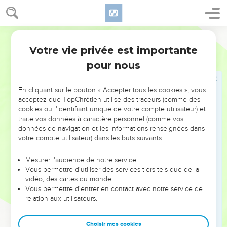
Segond 1910
Votre vie privée est importante
Jérémie
45
pour nous
Seuls les Évangiles sont disponibles en vidéo pour le moment.
En cliquant sur le bouton « Accepter tous les cookies », vous
Un message pour Baruc
acceptez que TopChrétien utilise des traceurs (comme des
cookies ou l'identifiant unique de votre compte utilisateur) et
1
La parole que Jérémie, le prophète, adressa à Baruc, fils de
traite vos données à caractère personnel (comme vos
Nérija, lorsqu'il écrivit dans un livre ces paroles, sous la
données de navigation et les informations renseignées dans
dictée de Jérémie, la quatrième année de Jojakim, fils de
votre compte utilisateur) dans les buts suivants :
Josias, roi de Juda. Il dit :
Mesurer l'audience de notre service
2
Ainsi parle l'Éternel, le Dieu d'Israël, sur toi, Baruc :
Vous permettre d'utiliser des services tiers tels que de la
3
vidéo, des cartes du monde…
Tu dis : Malheur à moi ! car l'Éternel ajoute le chagrin à ma
Vous permettre d'entrer en contact avec notre service de
douleur ; je m'épuise en soupirant, et je ne trouve point de
relation aux utilisateurs.
repos.
4
Dis-lui : Ainsi parle l'Éternel : Voici, ce que j'ai bâti, je le
Choisir mes cookies