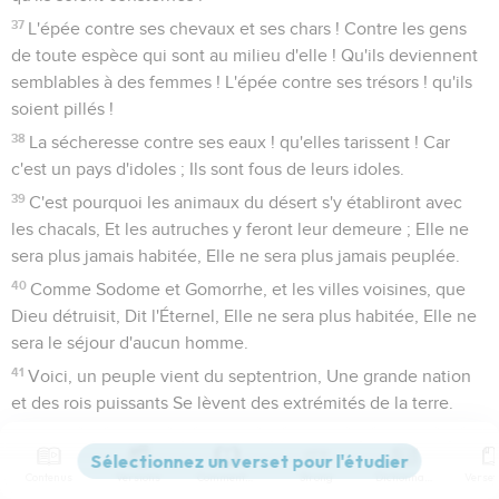
37
L'épée contre ses chevaux et ses chars ! Contre les gens
de toute espèce qui sont au milieu d'elle ! Qu'ils deviennent
semblables à des femmes ! L'épée contre ses trésors ! qu'ils
soient pillés !
38
La sécheresse contre ses eaux ! qu'elles tarissent ! Car
c'est un pays d'idoles ; Ils sont fous de leurs idoles.
39
C'est pourquoi les animaux du désert s'y établiront avec
les chacals, Et les autruches y feront leur demeure ; Elle ne
sera plus jamais habitée, Elle ne sera plus jamais peuplée.
40
Comme Sodome et Gomorrhe, et les villes voisines, que
Dieu détruisit, Dit l'Éternel, Elle ne sera plus habitée, Elle ne
sera le séjour d'aucun homme.
41
Voici, un peuple vient du septentrion, Une grande nation
et des rois puissants Se lèvent des extrémités de la terre.
42
Ils portent l'arc et le javelot ; Ils sont cruels, sans
miséricorde ; Leur voix mugit comme la mer ; Ils sont montés
Contenus
Versions
Commentaires
Strong
Dictionnaire
sur des chevaux, Prêts à combattre comme un seul homme,