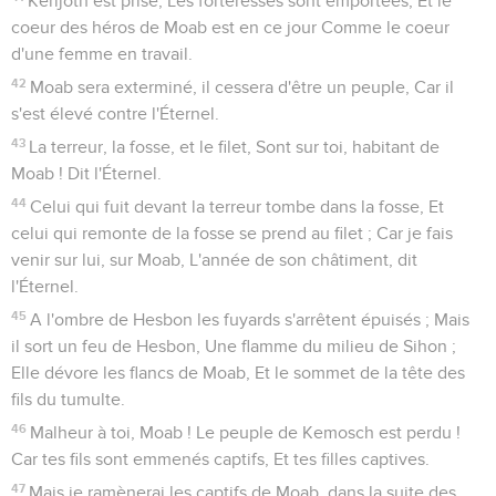
Kerijoth est prise, Les forteresses sont emportées, Et le
coeur des héros de Moab est en ce jour Comme le coeur
d'une femme en travail.
42
Moab sera exterminé, il cessera d'être un peuple, Car il
s'est élevé contre l'Éternel.
43
La terreur, la fosse, et le filet, Sont sur toi, habitant de
Moab ! Dit l'Éternel.
44
Celui qui fuit devant la terreur tombe dans la fosse, Et
celui qui remonte de la fosse se prend au filet ; Car je fais
venir sur lui, sur Moab, L'année de son châtiment, dit
l'Éternel.
45
A l'ombre de Hesbon les fuyards s'arrêtent épuisés ; Mais
il sort un feu de Hesbon, Une flamme du milieu de Sihon ;
Elle dévore les flancs de Moab, Et le sommet de la tête des
fils du tumulte.
46
Malheur à toi, Moab ! Le peuple de Kemosch est perdu !
Car tes fils sont emmenés captifs, Et tes filles captives.
47
Mais je ramènerai les captifs de Moab, dans la suite des