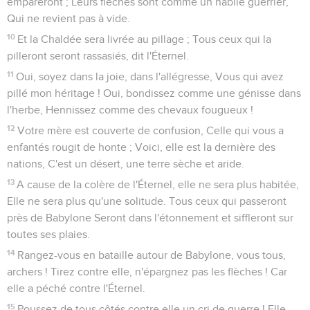
empareront ; Leurs flèches sont comme un habile guerrier,
Qui ne revient pas à vide.
10
Et la Chaldée sera livrée au pillage ; Tous ceux qui la
pilleront seront rassasiés, dit l'Éternel.
11
Oui, soyez dans la joie, dans l'allégresse, Vous qui avez
pillé mon héritage ! Oui, bondissez comme une génisse dans
l'herbe, Hennissez comme des chevaux fougueux !
12
Votre mère est couverte de confusion, Celle qui vous a
enfantés rougit de honte ; Voici, elle est la dernière des
nations, C'est un désert, une terre sèche et aride.
13
A cause de la colère de l'Éternel, elle ne sera plus habitée,
Elle ne sera plus qu'une solitude. Tous ceux qui passeront
près de Babylone Seront dans l'étonnement et siffleront sur
toutes ses plaies.
14
Rangez-vous en bataille autour de Babylone, vous tous,
archers ! Tirez contre elle, n'épargnez pas les flèches ! Car
elle a péché contre l'Éternel.
15
Poussez de tous côtés contre elle un cri de guerre ! Elle