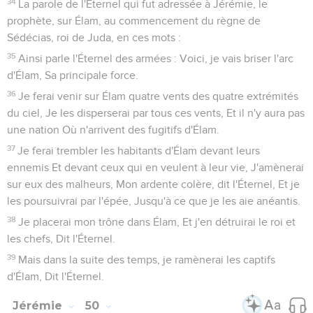
34
La parole de l'Éternel qui fut adressée à Jérémie, le
prophète, sur Élam, au commencement du règne de
Sédécias, roi de Juda, en ces mots :
35
Ainsi parle l'Éternel des armées : Voici, je vais briser l'arc
d'Élam, Sa principale force.
36
Je ferai venir sur Élam quatre vents des quatre extrémités
du ciel, Je les disperserai par tous ces vents, Et il n'y aura pas
une nation Où n'arrivent des fugitifs d'Élam.
37
Je ferai trembler les habitants d'Élam devant leurs
ennemis Et devant ceux qui en veulent à leur vie, J'amènerai
sur eux des malheurs, Mon ardente colère, dit l'Éternel, Et je
les poursuivrai par l'épée, Jusqu'à ce que je les aie anéantis.
38
Je placerai mon trône dans Élam, Et j'en détruirai le roi et
les chefs, Dit l'Éternel.
39
Mais dans la suite des temps, je ramènerai les captifs
d'Élam, Dit l'Éternel.
Jérémie
50