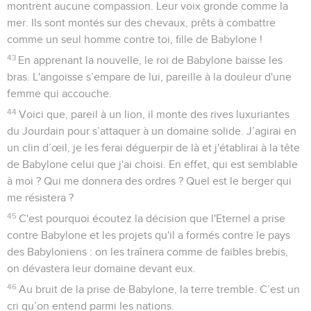
montrent aucune compassion. Leur voix gronde comme la
mer. Ils sont montés sur des chevaux, prêts à combattre
comme un seul homme contre toi, fille de Babylone !
43
En apprenant la nouvelle, le roi de Babylone baisse les
bras. L'angoisse s’empare de lui, pareille à la douleur d'une
femme qui accouche.
44
Voici que, pareil à un lion, il monte des rives luxuriantes
du Jourdain pour s’attaquer à un domaine solide. J’agirai en
un clin d’œil, je les ferai déguerpir de là et j'établirai à la tête
de Babylone celui que j'ai choisi. En effet, qui est semblable
à moi ? Qui me donnera des ordres ? Quel est le berger qui
me résistera ?
45
C'est pourquoi écoutez la décision que l'Eternel a prise
contre Babylone et les projets qu'il a formés contre le pays
des Babyloniens : on les traînera comme de faibles brebis,
on dévastera leur domaine devant eux.
46
Au bruit de la prise de Babylone, la terre tremble. C’est un
cri qu’on entend parmi les nations.