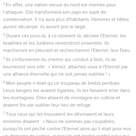
3
En effet, une nation venue du nord est montée pour
l’attaquer. Elle transformera son pays en sujet de
consternation. Il n'y aura plus d'habitants. Hommes et bêtes
auront décampé, ils auront pris le large.
4
Durant ces jours-là, à ce moment-là, déclare l'Eternel, les
Israélites et les Judéens reviendront ensemble. Ils
marcheront en pleurant et rechercheront l'Eternel, leur Dieu.
5
Ils s'informeront du chemin qui conduit à Sion, ils se
tourneront vers elle : « Venez, attachez-vous à l'Eternel par
une alliance éternelle qui ne soit jamais oubliée ! »
6
Mon peuple n’était qu’un troupeau de brebis perdues.
Leurs bergers les avaient égarées, ils les faisaient errer dans
les montagnes. Elles allaient de montagne en colline et
avaient fini par oublier leur lieu de refuge.
7
Tous ceux qui les trouvaient les dévoraient et leurs
ennemis disaient : « Nous ne sommes pas coupables,
puisqu'ils ont péché contre l'Eternel alors qu’il était pour eux
un domaine de justice, puisqu'ils ont péché contre celui qui