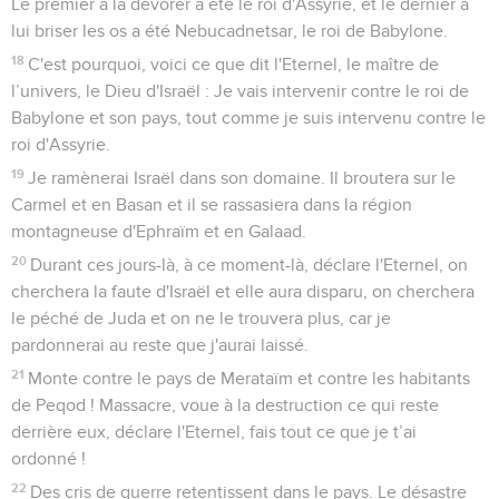
Le premier à la dévorer a été le roi d'Assyrie, et le dernier à
lui briser les os a été Nebucadnetsar, le roi de Babylone.
18
C'est pourquoi, voici ce que dit l'Eternel, le maître de
l’univers, le Dieu d'Israël : Je vais intervenir contre le roi de
Babylone et son pays, tout comme je suis intervenu contre le
roi d'Assyrie.
19
Je ramènerai Israël dans son domaine. Il broutera sur le
Carmel et en Basan et il se rassasiera dans la région
montagneuse d'Ephraïm et en Galaad.
20
Durant ces jours-là, à ce moment-là, déclare l'Eternel, on
cherchera la faute d'Israël et elle aura disparu, on cherchera
le péché de Juda et on ne le trouvera plus, car je
pardonnerai au reste que j'aurai laissé.
21
Monte contre le pays de Merataïm et contre les habitants
de Peqod ! Massacre, voue à la destruction ce qui reste
derrière eux, déclare l'Eternel, fais tout ce que je t’ai
ordonné !
22
Des cris de guerre retentissent dans le pays. Le désastre