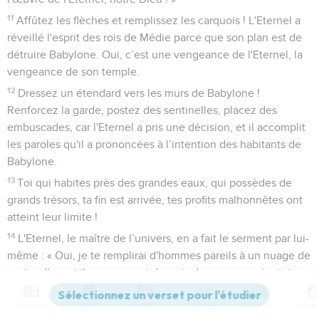
11
Affûtez les flèches et remplissez les carquois ! L'Eternel a
réveillé l'esprit des rois de Médie parce que son plan est de
détruire Babylone. Oui, c’est une vengeance de l'Eternel, la
vengeance de son temple.
12
Dressez un étendard vers les murs de Babylone !
Renforcez la garde, postez des sentinelles, placez des
embuscades, car l'Eternel a pris une décision, et il accomplit
les paroles qu'il a prononcées à l’intention des habitants de
Babylone.
13
Toi qui habites près des grandes eaux, qui possèdes de
grands trésors, ta fin est arrivée, tes profits malhonnêtes ont
atteint leur limite !
14
L'Eternel, le maître de l’univers, en a fait le serment par lui-
même : « Oui, je te remplirai d'hommes pareils à un nuage de
sauterelles, et ils pousseront des cris de guerre contre toi. »
15
C’est lui qui a fait la terre par sa puissance. Il a fondé le
Contenus
Versions
Commentaires
Strong
Dictionnaire
monde par sa sagesse, il a déployé le ciel par son