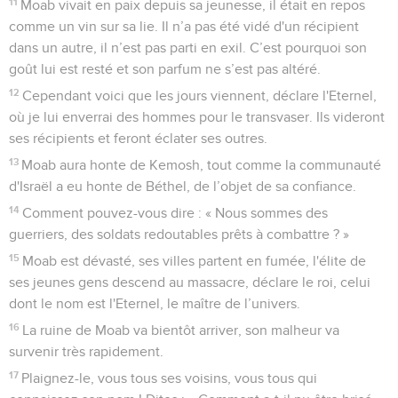
11
Moab vivait en paix depuis sa jeunesse, il était en repos
comme un vin sur sa lie. Il n’a pas été vidé d'un récipient
dans un autre, il n’est pas parti en exil. C’est pourquoi son
goût lui est resté et son parfum ne s’est pas altéré.
12
Cependant voici que les jours viennent, déclare l'Eternel,
où je lui enverrai des hommes pour le transvaser. Ils videront
ses récipients et feront éclater ses outres.
13
Moab aura honte de Kemosh, tout comme la communauté
d'Israël a eu honte de Béthel, de l’objet de sa confiance.
14
Comment pouvez-vous dire : « Nous sommes des
guerriers, des soldats redoutables prêts à combattre ? »
15
Moab est dévasté, ses villes partent en fumée, l'élite de
ses jeunes gens descend au massacre, déclare le roi, celui
dont le nom est l'Eternel, le maître de l’univers.
16
La ruine de Moab va bientôt arriver, son malheur va
survenir très rapidement.
17
Plaignez-le, vous tous ses voisins, vous tous qui