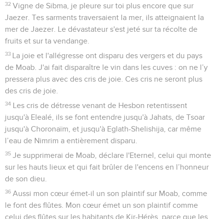
32
Vigne de Sibma, je pleure sur toi plus encore que sur
Jaezer. Tes sarments traversaient la mer, ils atteignaient la
mer de Jaezer. Le dévastateur s'est jeté sur ta récolte de
fruits et sur ta vendange.
33
La joie et l'allégresse ont disparu des vergers et du pays
de Moab. J'ai fait disparaître le vin dans les cuves : on ne l’y
pressera plus avec des cris de joie. Ces cris ne seront plus
des cris de joie.
34
Les cris de détresse venant de Hesbon retentissent
jusqu'à Elealé, ils se font entendre jusqu'à Jahats, de Tsoar
jusqu'à Choronaïm, et jusqu'à Eglath-Shelishija, car même
l’eau de Nimrim a entièrement disparu.
35
Je supprimerai de Moab, déclare l'Eternel, celui qui monte
sur les hauts lieux et qui fait brûler de l'encens en l’honneur
de son dieu.
36
Aussi mon cœur émet-il un son plaintif sur Moab, comme
le font des flûtes. Mon cœur émet un son plaintif comme
celui des flûtes sur les habitants de Kir-Hérès, parce que les