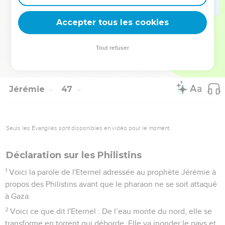
tranquillité et la sécurité. Plus personne ne l’inquiétera.
28
Toi, mon serviteur Jacob, n’aie pas peur, déclare l'Eternel.
Accepter tous les cookies
En effet, je suis moi-même avec toi. J'exterminerai toutes les
nations où je t'ai dispersé, mais toi, je ne t'exterminerai pas.
Tout refuser
Je te corrigerai avec justice. Je ne peux vraiment pas te
laisser impuni.
Jérémie
47
Seuls les Évangiles sont disponibles en vidéo pour le moment.
Déclaration sur les Philistins
1
Voici la parole de l'Eternel adressée au prophète Jérémie à
propos des Philistins avant que le pharaon ne se soit attaqué
à Gaza.
2
Voici ce que dit l'Eternel : De l’eau monte du nord, elle se
transforme en torrent qui déborde. Elle va inonder le pays et