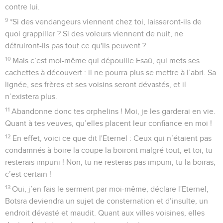
contre lui.
9
*Si des vendangeurs viennent chez toi, laisseront-ils de
quoi grappiller ? Si des voleurs viennent de nuit, ne
détruiront-ils pas tout ce qu'ils peuvent ?
10
Mais c’est moi-même qui dépouille Esaü, qui mets ses
cachettes à découvert : il ne pourra plus se mettre à l’abri. Sa
lignée, ses frères et ses voisins seront dévastés, et il
n’existera plus.
11
Abandonne donc tes orphelins ! Moi, je les garderai en vie.
Quant à tes veuves, qu’elles placent leur confiance en moi !
12
En effet, voici ce que dit l'Eternel : Ceux qui n’étaient pas
condamnés à boire la coupe la boiront malgré tout, et toi, tu
resterais impuni ! Non, tu ne resteras pas impuni, tu la boiras,
c’est certain !
13
Oui, j’en fais le serment par moi-même, déclare l'Eternel,
Botsra deviendra un sujet de consternation et d’insulte, un
endroit dévasté et maudit. Quant aux villes voisines, elles