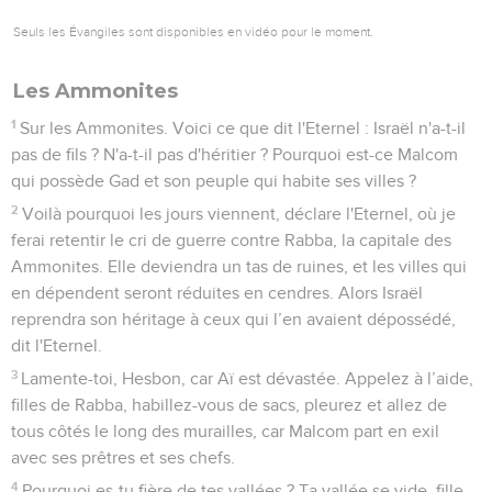
Seuls les Évangiles sont disponibles en vidéo pour le moment.
Les Ammonites
1
Sur les Ammonites. Voici ce que dit l'Eternel : Israël n'a-t-il
pas de fils ? N'a-t-il pas d'héritier ? Pourquoi est-ce Malcom
qui possède Gad et son peuple qui habite ses villes ?
2
Voilà pourquoi les jours viennent, déclare l'Eternel, où je
ferai retentir le cri de guerre contre Rabba, la capitale des
Ammonites. Elle deviendra un tas de ruines, et les villes qui
en dépendent seront réduites en cendres. Alors Israël
reprendra son héritage à ceux qui l’en avaient dépossédé,
dit l'Eternel.
3
Lamente-toi, Hesbon, car Aï est dévastée. Appelez à l’aide,
filles de Rabba, habillez-vous de sacs, pleurez et allez de
tous côtés le long des murailles, car Malcom part en exil
avec ses prêtres et ses chefs.
4
Pourquoi es-tu fière de tes vallées ? Ta vallée se vide, fille