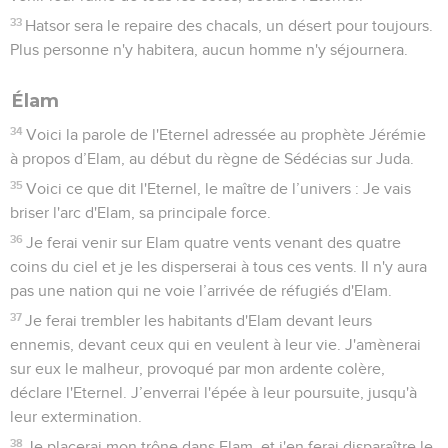
33
Hatsor sera le repaire des chacals, un désert pour toujours.
Plus personne n'y habitera, aucun homme n'y séjournera.
Élam
34
Voici la parole de l'Eternel adressée au prophète Jérémie
à propos d’Elam, au début du règne de Sédécias sur Juda.
35
Voici ce que dit l'Eternel, le maître de l’univers : Je vais
briser l'arc d'Elam, sa principale force.
36
Je ferai venir sur Elam quatre vents venant des quatre
coins du ciel et je les disperserai à tous ces vents. Il n'y aura
pas une nation qui ne voie l’arrivée de réfugiés d'Elam.
37
Je ferai trembler les habitants d'Elam devant leurs
ennemis, devant ceux qui en veulent à leur vie. J'amènerai
sur eux le malheur, provoqué par mon ardente colère,
déclare l'Eternel. J’enverrai l'épée à leur poursuite, jusqu'à
leur extermination.
38
Je placerai mon trône dans Elam, et j'en ferai disparaître le