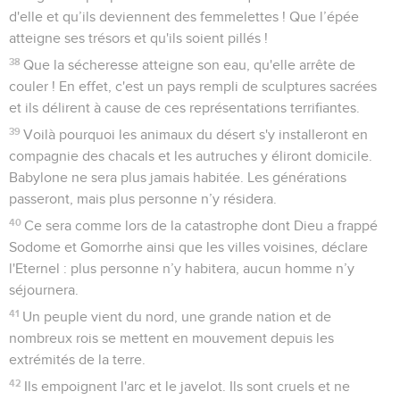
d'elle et qu’ils deviennent des femmelettes ! Que l’épée
atteigne ses trésors et qu'ils soient pillés !
38
Que la sécheresse atteigne son eau, qu'elle arrête de
couler ! En effet, c'est un pays rempli de sculptures sacrées
et ils délirent à cause de ces représentations terrifiantes.
39
Voilà pourquoi les animaux du désert s'y installeront en
compagnie des chacals et les autruches y éliront domicile.
Babylone ne sera plus jamais habitée. Les générations
passeront, mais plus personne n’y résidera.
40
Ce sera comme lors de la catastrophe dont Dieu a frappé
Sodome et Gomorrhe ainsi que les villes voisines, déclare
l'Eternel : plus personne n’y habitera, aucun homme n’y
séjournera.
41
Un peuple vient du nord, une grande nation et de
nombreux rois se mettent en mouvement depuis les
extrémités de la terre.
42
Ils empoignent l'arc et le javelot. Ils sont cruels et ne