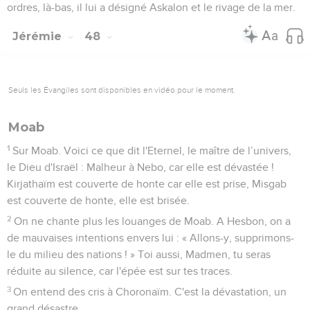
ordres, là-bas, il lui a désigné Askalon et le rivage de la mer.
Jérémie
48
Seuls les Évangiles sont disponibles en vidéo pour le moment.
Moab
1
Sur Moab. Voici ce que dit l'Eternel, le maître de l’univers,
le Dieu d'Israël : Malheur à Nebo, car elle est dévastée !
Kirjathaïm est couverte de honte car elle est prise, Misgab
est couverte de honte, elle est brisée.
2
On ne chante plus les louanges de Moab. A Hesbon, on a
de mauvaises intentions envers lui : « Allons-y, supprimons-
le du milieu des nations ! » Toi aussi, Madmen, tu seras
réduite au silence, car l'épée est sur tes traces.
3
On entend des cris à Choronaïm. C'est la dévastation, un
grand désastre.