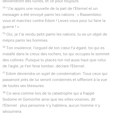
deviendront des ruines, et ce pour toujours.
14
*J'ai appris une nouvelle de la part de l'Eternel et un
messager a été envoyé parmi les nations : « Rassemblez-
vous et marchez contre Edom ! Levez-vous pour lui faire la
guerre ! »
15
Oui, je t’ai rendu petit parmi les nations, tu es un objet de
mépris parmi les hommes.
16
Ton insolence, l'orgueil de ton cœur t'a égaré, toi qui es
installé dans le creux des rochers, toi qui occupes le sommet
des collines. Puisque tu places ton nid aussi haut que celui
de l'aigle, je t'en ferai tomber, déclare l'Eternel.
17
Edom deviendra un sujet de consternation. Tous ceux qui
passeront près de lui seront consternés et siffleront à la vue
de toutes ses blessures.
18
Ce sera comme lors de la catastrophe qui a frappé
Sodome et Gomorrhe ainsi que les villes voisines, dit
l'Eternel : plus personne n’y habitera, aucun homme n’y
séjournera.