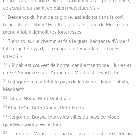
connaissez son nom ! Dites : « Comment a-t-il pu être brisé,
ce sceptre puissant, ce bâton majestueux ? »
18
Descends du haut de ta gloire, assieds-toi dans la soif,
habitante de Dibon ! En effet, le dévastateur de Moab s’en
prend à toi, il démolit tes forteresses.
19
Tiens-toi sur le chemin et fais le guet, habitante d'Aroër !
Interroge le fuyard, le rescapé en demandant : « Qu'est-il
arrivé ? »
20
« Moab est couvert de honte, car il est terrorisé. Hurlez et
criez ! Annoncez sur l'Arnon que Moab est dévasté ! »
21
Le jugement a atteint le pays de la plaine, Holon, Jahats,
Méphaath,
22
Dibon, Nebo, Beth-Diblathaïm,
23
Kirjathaïm, Beth-Gamul, Beth-Meon,
24
Kerijoth et Botsra, toutes les villes du pays de Moab,
qu’elles soient près ou loin.
25
La force de Moab a été abattue, son bras est brisé, déclare