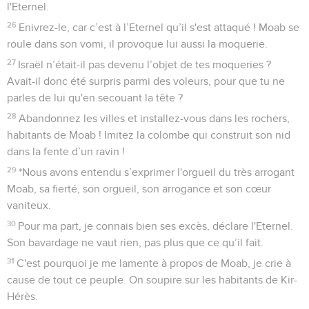
l'Eternel.
26
Enivrez-le, car c’est à l’Eternel qu’il s'est attaqué ! Moab se
roule dans son vomi, il provoque lui aussi la moquerie.
27
Israël n’était-il pas devenu l’objet de tes moqueries ?
Avait-il donc été surpris parmi des voleurs, pour que tu ne
parles de lui qu'en secouant la tête ?
28
Abandonnez les villes et installez-vous dans les rochers,
habitants de Moab ! Imitez la colombe qui construit son nid
dans la fente d’un ravin !
29
*Nous avons entendu s’exprimer l'orgueil du très arrogant
Moab, sa fierté, son orgueil, son arrogance et son cœur
vaniteux.
30
Pour ma part, je connais bien ses excès, déclare l'Eternel.
Son bavardage ne vaut rien, pas plus que ce qu’il fait.
31
C'est pourquoi je me lamente à propos de Moab, je crie à
cause de tout ce peuple. On soupire sur les habitants de Kir-
Hérès.