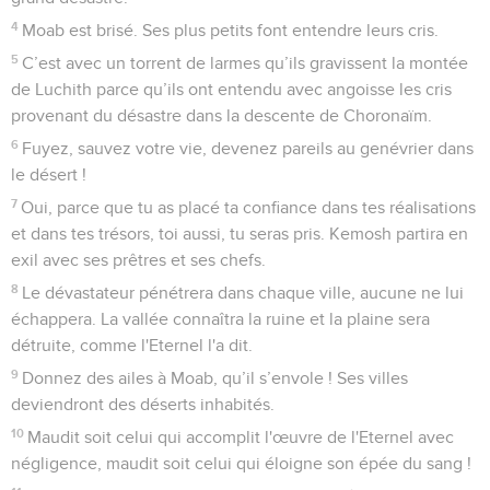
4
Moab est brisé. Ses plus petits font entendre leurs cris.
5
C’est avec un torrent de larmes qu’ils gravissent la montée
de Luchith parce qu’ils ont entendu avec angoisse les cris
provenant du désastre dans la descente de Choronaïm.
6
Fuyez, sauvez votre vie, devenez pareils au genévrier dans
le désert !
7
Oui, parce que tu as placé ta confiance dans tes réalisations
et dans tes trésors, toi aussi, tu seras pris. Kemosh partira en
exil avec ses prêtres et ses chefs.
8
Le dévastateur pénétrera dans chaque ville, aucune ne lui
échappera. La vallée connaîtra la ruine et la plaine sera
détruite, comme l'Eternel l'a dit.
9
Donnez des ailes à Moab, qu’il s’envole ! Ses villes
deviendront des déserts inhabités.
10
Maudit soit celui qui accomplit l'œuvre de l'Eternel avec
négligence, maudit soit celui qui éloigne son épée du sang !