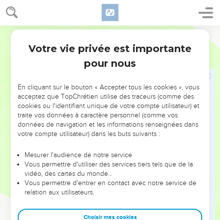
ne peut pas les compter.
24
La fille de l'Egypte est couverte de honte, elle est livrée
Segond 21
entre les mains du peuple du nord.
Votre vie privée est importante
25
Jérémie
46
L'Eternel, le maître de l’univers, le Dieu d'Israël, a dit : Je
pour nous
vais intervenir contre le dieu Amon de No, contre le pharaon,
l'Egypte, ses dieux et ses rois, contre le pharaon et ceux qui
ont placé leur confiance en lui.
En cliquant sur le bouton « Accepter tous les cookies », vous
acceptez que TopChrétien utilise des traceurs (comme des
26
Je les livrerai entre les mains de ceux qui en veulent à
cookies ou l'identifiant unique de votre compte utilisateur) et
leur vie, entre les mains de Nebucadnetsar, roi de Babylone,
traite vos données à caractère personnel (comme vos
et de ses serviteurs. Cependant, après cela, l'Egypte
données de navigation et les informations renseignées dans
votre compte utilisateur) dans les buts suivants :
retrouvera sa situation passée, déclare l'Eternel.
Mesurer l'audience de notre service
Israël délivré
Vous permettre d'utiliser des services tiers tels que de la
vidéo, des cartes du monde…
27
Quant à toi, mon serviteur Jacob, n’aie pas peur ! Ne te
Vous permettre d'entrer en contact avec notre service de
laisse pas effrayer, Israël ! En effet, je vais te délivrer de la
relation aux utilisateurs.
terre lointaine, je vais délivrer ta descendance du pays où
elle est déportée. Jacob reviendra pour connaître la
Choisir mes cookies