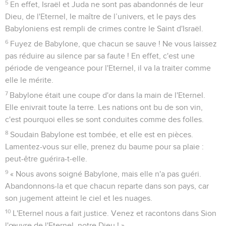
5
En effet, Israël et Juda ne sont pas abandonnés de leur
Dieu, de l'Eternel, le maître de l’univers, et le pays des
Babyloniens est rempli de crimes contre le Saint d'Israël.
6
Fuyez de Babylone, que chacun se sauve ! Ne vous laissez
pas réduire au silence par sa faute ! En effet, c'est une
période de vengeance pour l'Eternel, il va la traiter comme
elle le mérite.
7
Babylone était une coupe d'or dans la main de l'Eternel.
Elle enivrait toute la terre. Les nations ont bu de son vin,
c'est pourquoi elles se sont conduites comme des folles.
8
Soudain Babylone est tombée, et elle est en pièces.
Lamentez-vous sur elle, prenez du baume pour sa plaie :
peut-être guérira-t-elle.
9
« Nous avons soigné Babylone, mais elle n'a pas guéri.
Abandonnons-la et que chacun reparte dans son pays, car
son jugement atteint le ciel et les nuages.
10
L'Eternel nous a fait justice. Venez et racontons dans Sion
l'œuvre de l'Eternel, notre Dieu ! »