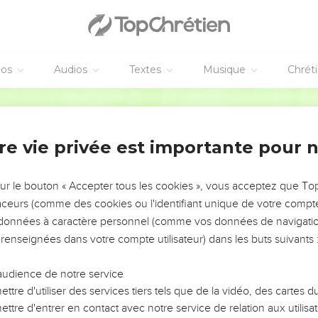
éos
Audios
Textes
Musique
Chrét
re vie privée est importante pour 
NEMENT DE L’ANNÉE !
ÉVITER LES VOTRES ?
sur le bouton « Accepter tous les cookies », vous acceptez que T
traceurs (comme des cookies ou l'identifiant unique de votre compte 
tes, leur impact, leur foi ou leur vision. Mais on voit
s données à caractère personnel (comme vos données de navigatio
fficiles qu'ils ont traversés, alors même que ce sont
 renseignées dans votre compte utilisateur) dans les buts suivants 
audience de notre service
s, et responsables reviennent sur les erreurs
 avancer avec plus de sagesse afin que leurs erreurs
ttre d'utiliser des services tiers tels que de la vidéo, des cartes
un ministère, une équipe, un groupe ou une famille,
ttre d'entrer en contact avec notre service de relation aux utilisat