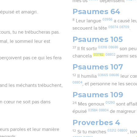
mes os
dépérissent
Psaumes 64
épuisé et amaigri.
8
03956
Leur langue
a causé le
05074
08709
secouent la tête
.
cours, tu ne trébucheras pas.
Psaumes 105
e mal, le sommeil leur est
37
03318
08686
Il fit sortir
son peup
03782
08802
chancela
parmi ses
erçoivent pas ce qui les fera
Psaumes 107
12
03665
08686
Il humilia
leur c
08804
, et personne ne les seco
 Quand les méchants trébuchent,
Psaumes 109
on cœur ne soit pas dans
24
01290
Mes genoux
sont affai
03584
08804
épuisé
de maigreur
Proverbes 4
eurs paroles et leur manière
12
03212
08800
Si tu marches
, to
 regards.