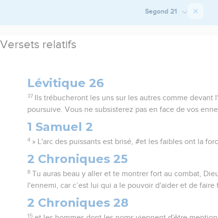
Segond 21
Versets relatifs
Lévitique 26
37
Ils trébucheront les uns sur les autres comme devant l
poursuive. Vous ne subsisterez pas en face de vos enne
1 Samuel 2
4
» L'arc des puissants est brisé, #et les faibles ont la fo
2 Chroniques 25
8
Tu auras beau y aller et te montrer fort au combat, Die
l'ennemi, car c’est lui qui a le pouvoir d'aider et de faire
2 Chroniques 28
15
et les hommes dont les noms viennent d'être mentionn