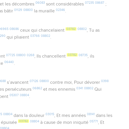
06083
07235
08687
 et les décombres
sont considérables
;
01129
08800
02346
s bâtir
la muraille
.
06965
08686
03782
08802
ceux qui chancelaient
, Tu as
1290
03766
08802
qui pliaient
.
07725
08800
0268
03782
08735
ent
, Ils chancellent
, ils
06440
ace
.
8688
07126
08800
0398
s’avancent
contre moi, Pour dévorer
06862
0341
08802
mes persécuteurs
et mes ennemis
Qui
05307
08804
bent
.
15
08804
03015
08141
dans la douleur
, Et mes années
dans les
03782
08804
05771
 épuisée
à cause de mon iniquité
, Et
08804