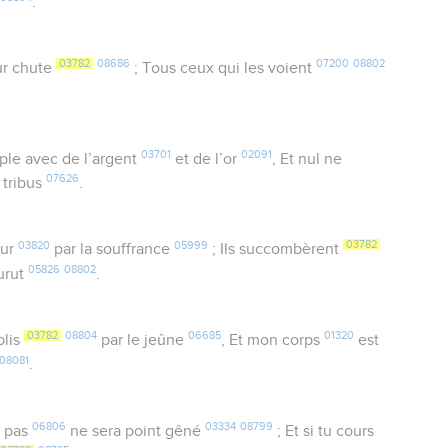
.
03782
08686
07200
08802
ur chute
; Tous ceux qui les voient
03701
02091
le avec de l’argent
et de l’or
, Et nul ne
07626
 tribus
.
03820
05999
03782
œur
par la souffrance
; Ils succombèrent
05826
08802
urut
.
03782
08804
06685
01320
blis
par le jeûne
, Et mon corps
est
08081
.
06806
03334
08799
n pas
ne sera point gêné
; Et si tu cours