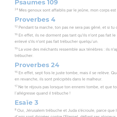
Psaumes 109
24
Mes genoux sont affaiblis par le jeûne, mon corps est 
Proverbes 4
12
Pendant ta marche, ton pas ne sera pas gêné, et si tu 
16
En effet, ils ne dorment pas tant qu'ils n'ont pas fait l
enlevé s'ils n'ont pas fait trébucher quelqu’un.
19
La voie des méchants ressemble aux ténèbres : ils n'ap
trébucher.
Proverbes 24
16
En effet, sept fois le juste tombe, mais il se relève.
en revanche, ils sont précipités dans le malheur.
17
Ne te réjouis pas lorsque ton ennemi tombe, et que t
l’allégresse quand il trébuche !
Esaïe 3
8
Oui, Jérusalem trébuche et Juda s'écroule, parce que l
d’agir sont dirigées contre l'Eternel, défiant ses glorieux