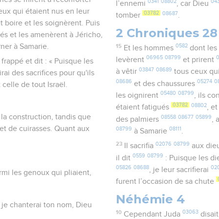
0341
08802
04
l’ennemi
, car Dieu
ceux qui étaient nus en leur
03782
08687
tomber
.
 boire et les soignèrent. Puis
2 Chroniques 28
ués et les amenèrent à Jéricho,
urner à Samarie.
15
0582
Et les hommes
dont le
06965
08799
levèrent
et prirent
 frappé et dit : « Puisque les
03847
08689
à vêtir
tous ceux qu
rai des sacrifices pour qu'ils
08686
05274
0
et des chaussures
celle de tout Israël.
05480
08799
les oignirent
, ils c
03782
08802
étaient fatigués
, e
à la construction, tandis que
08558
08677
05899
des palmiers
,
s et de cuirasses. Quant aux
08799
08111
à Samarie
.
23
02076
08799
Il sacrifia
aux die
0559
08799
il dit
: Puisque les d
05826
08688
02
, je leur sacrifierai
rmi les genoux qui pliaient,
furent l’occasion de sa chute
Néhémie 4
, je chanterai ton nom, Dieu
10
03063
Cependant Juda
disai