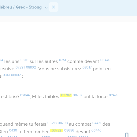
ébreu / Grec - Strong
04
0376
0251
06440
les uns
sur les autres
comme devant
07291
08802
08617
oursuive
. Vous ne subsisterez
point en
0341
08802
is
;
02844
03782
08737
02428
est brisé
, Et les faibles
ont la force
06213
08798
04421
 quand même tu ferais
au combat
des
0430
03782
08686
06440
 Dieu
te fera tomber
devant