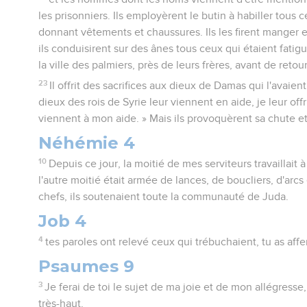
les prisonniers. Ils employèrent le butin à habiller tous 
donnant vêtements et chaussures. Ils les firent manger et
ils conduisirent sur des ânes tous ceux qui étaient fatig
la ville des palmiers, près de leurs frères, avant de reto
23
Il offrit des sacrifices aux dieux de Damas qui l'avaient
dieux des rois de Syrie leur viennent en aide, je leur offri
viennent à mon aide. » Mais ils provoquèrent sa chute et 
Néhémie 4
10
Depuis ce jour, la moitié de mes serviteurs travaillait 
l'autre moitié était armée de lances, de boucliers, d'arc
chefs, ils soutenaient toute la communauté de Juda.
Job 4
4
tes paroles ont relevé ceux qui trébuchaient, tu as affe
Psaumes 9
3
Je ferai de toi le sujet de ma joie et de mon allégresse
très-haut.