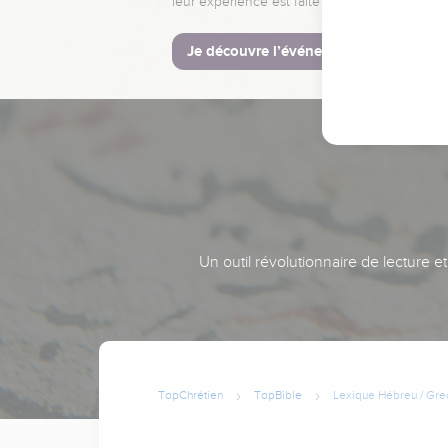
leur expérience est faite pour vous.
Je découvre l’événement
Un outil révolutionnaire de lecture e
TopChrétien
TopBible
Lexique Hébreu / Gre