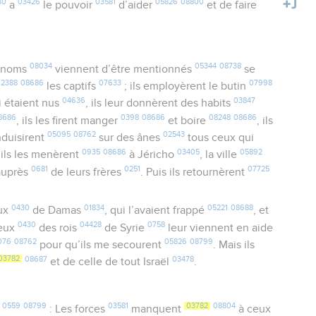
30
03426
03581
05826
08800
a
le pouvoir
d’aider
et de faire
08034
05344
08738
s noms
viennent d’être mentionnés
se
02388
08686
07633
07998
les captifs
; ils employèrent le butin
04636
03847
i étaient nus
, ils leur donnèrent des habits
8686
0398
08686
08248
08686
, ils les firent manger
et boire
, ils
05095
08762
02543
onduisirent
sur des ânes
tous ceux qui
0935
08686
03405
05892
t ils les menèrent
à Jéricho
, la ville
0681
0251
07725
 auprès
de leurs frères
. Puis ils retournèrent
0430
01834
05221
08688
ux
de Damas
, qui l’avaient frappé
, et
0430
04428
0758
ieux
des rois
de Syrie
leur viennent en aide
076
08762
05826
08799
pour qu’ils me secourent
. Mais ils
03782
08687
03478
et de celle de tout Israël
.
0559
08799
03581
03782
08804
t
: Les forces
manquent
à ceux