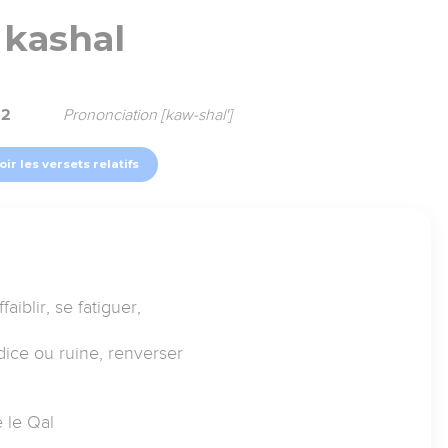
kashal
82
Prononciation [kaw-shal']
oir les versets relatifs
faiblir, se fatiguer,
dice ou ruine, renverser
 le Qal