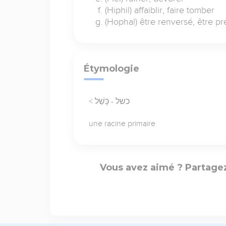
(Hiphil) affaiblir, faire tomber
(Hophal) être renversé, être pr
Étymologie
< כשל - כָּשַׁל
une racine primaire
Vous avez aimé ? Partagez