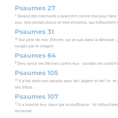
Psaumes 27
2
Quand des méchants s’avancent contre moi pour faire d
eux, mes persécuteurs et mes ennemis, qui trébuchent 
Psaumes 31
10
Aie pitié de moi, Eternel, car je suis dans la détresse ; 
rongés par le chagrin.
Psaumes 64
8
Dieu lance ses flèches contre eux : soudain les voilà f
Psaumes 105
37
Il a fait sortir son peuple avec de l’argent et de l’or, 
ses tribus.
Psaumes 107
12
Il a humilié leur cœur par la souffrance : ils trébuchai
secourait.