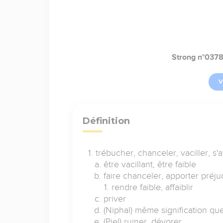
Strong n°037
V
Définition
trébucher, chanceler, vaciller, s'af
être vacillant, être faible
faire chanceler, apporter préju
rendre faible, affaiblir
priver
(Niphal) même signification que
(Piel) ruiner, dévorer