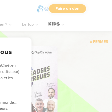
Faire un don
ien ?
Le Top
FERMER
nous
opChrétien
utilisateur)
n et les
:
 du monde…
eurs.