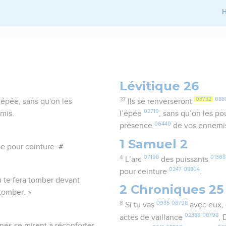
H
Lévitique 26
37
03782
088
'épée, sans qu'on les
Ils se renverseront
02719
mis.
l’épée
, sans qu’on les p
06440
présence
de vos ennem
1 Samuel 2
rce pour ceinture. #
4
07198
01368
L’arc
des puissants
0247
08804
pour ceinture
.
u te fera tomber devant
2 Chroniques 25
 tomber. »
8
0935
08798
Si tu vas
avec eux,
02388
08798
actes de vaillance
,
és se mirent à réconforter