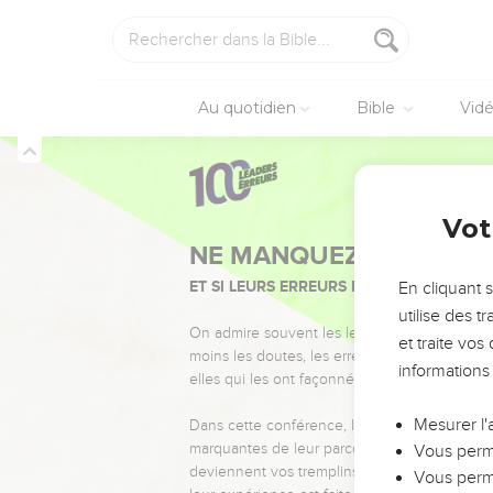
Au quotidien
Bible
Vid
Vot
NE MANQUEZ PAS L’ÉVÉ
ET SI LEURS ERREURS POUVAIENT VOUS 
En cliquant 
utilise des 
On admire souvent les leaders pour leurs réussi
et traite vo
moins les doutes, les erreurs et les saisons di
informations
elles qui les ont façonnés.
Mesurer l'
Dans cette conférence, leaders, entrepreneur
marquantes de leur parcours et les clés pour
Vous perme
deviennent vos tremplins. Que vous guidiez 
Vous perme