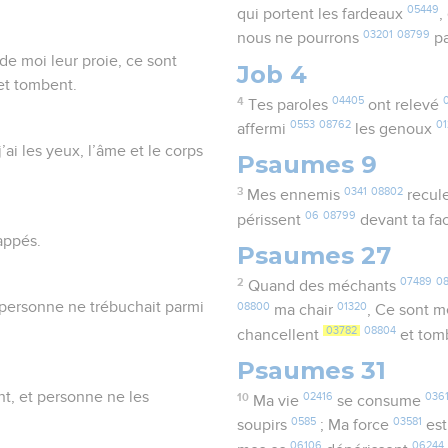
05449
qui portent les fardeaux
,
03201
08799
nous ne pourrons
pa
e moi leur proie, ce sont
Job 4
et tombent.
4
04405
Tes paroles
ont relevé
0553
08762
0
affermi
les genoux
j’ai les yeux, l’âme et le corps
Psaumes 9
3
0341
08802
Mes ennemis
recul
06
08799
périssent
devant ta f
rappés.
Psaumes 27
2
07489
0
Quand des méchants
et personne ne trébuchait parmi
08800
01320
ma chair
, Ce sont 
03782
08804
chancellent
et tom
Psaumes 31
ent, et personne ne les
10
02416
036
Ma vie
se consume
0585
03581
soupirs
; Ma force
est
06106
06244