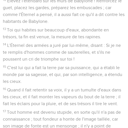
Élevez l'étendard sur les murs de Babylone ! Renforcez le
guet, placez les gardes, préparez les embuscades ; car
comme l'Éternel a pensé, il a aussi fait ce qu'il a dit contre les
habitants de Babylone.
13
Toi qui habites sur beaucoup d'eaux, abondante en
trésors, ta fin est venue, la mesure de tes rapines.
14
L'Éternel des armées a juré par lui-même, disant : Si je ne
te remplis d'hommes comme de sauterelles, et s'ils ne
poussent un cri de triomphe sur toi !
15
C'est lui qui a fait la terre par sa puissance, qui a établi le
monde par sa sagesse, et qui, par son intelligence, a étendu
les cieux.
16
Quand il fait retentir sa voix, il y a un tumulte d'eaux dans
les cieux, et il fait monter les vapeurs du bout de la terre ; il
fait les éclairs pour la pluie, et de ses trésors il tire le vent.
17
Tout homme est devenu stupide, en sorte qu'il n'a pas de
connaissance ; tout fondeur a honte de l'image taillée, car
son image de fonte est un mensonge ; il n'y a point de