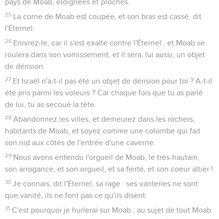
pays de Moab, éloignées et proches.
25
La corne de Moab est coupée, et son bras est cassé, dit
l'Éternel.
26
Enivrez-le, car il s'est exalté contre l'Éternel ; et Moab se
roulera dans son vomissement, et il sera, lui aussi, un objet
de dérision.
27
Et Israël n'a-t-il pas été un objet de dérision pour toi ? A-t-il
été pris parmi les voleurs ? Car chaque fois que tu as parlé
de lui, tu as secoué la tête.
28
Abandonnez les villes, et demeurez dans les rochers,
habitants de Moab, et soyez comme une colombe qui fait
son nid aux côtés de l'entrée d'une caverne.
29
Nous avons entendu l'orgueil de Moab, le très-hautain,
son arrogance, et son orgueil, et sa fierté, et son coeur altier !
30
Je connais, dit l'Éternel, sa rage : ses vanteries ne sont
que vanité, ils ne font pas ce qu'ils disent.
31
C'est pourquoi je hurlerai sur Moab ; au sujet de tout Moab