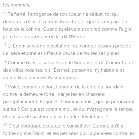
les hommes.
16
Ta fierté, l'arrogance de ton coeur, t'a séduit, toi qui
demeures dans les creux du rocher, et qui t'es emparé du
haut de la colline. Quand tu élèverais ton nid comme l'aigle,
je te ferai descendre de là, dit l'Éternel.
17
Et Édom sera une désolation ; quiconque passera près de
lui, sera étonné et sifflera à cause de toutes ses plaies.
18
Comme dans la subversion de Sodome et de Gomorrhe et
des villes voisines, dit l'Éternel, personne n'y habitera et
aucun fils d'homme n'y séjournera.
19
Voici, comme un lion, il monte de la crue du Jourdain
contre la demeure forte ; car je les en chasserai
précipitamment. Et qui est l'homme choisi, que je préposerai
sur lui ? Car qui est comme moi, et qui m'assignera le temps,
et qui sera le pasteur qui se tiendra devant moi ?
20
C'est pourquoi, écoutez le conseil de l'Éternel, qu'il a
formé contre Édom, et les pensées qu'il a pensées contre les