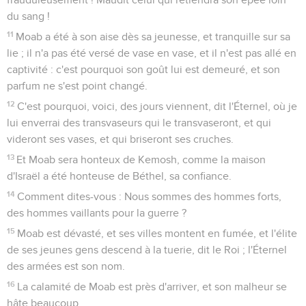
du sang !
11
Moab a été à son aise dès sa jeunesse, et tranquille sur sa
lie ; il n'a pas été versé de vase en vase, et il n'est pas allé en
captivité : c'est pourquoi son goût lui est demeuré, et son
parfum ne s'est point changé.
12
C'est pourquoi, voici, des jours viennent, dit l'Éternel, où je
lui enverrai des transvaseurs qui le transvaseront, et qui
videront ses vases, et qui briseront ses cruches.
13
Et Moab sera honteux de Kemosh, comme la maison
d'Israël a été honteuse de Béthel, sa confiance.
14
Comment dites-vous : Nous sommes des hommes forts,
des hommes vaillants pour la guerre ?
15
Moab est dévasté, et ses villes montent en fumée, et l'élite
de ses jeunes gens descend à la tuerie, dit le Roi ; l'Éternel
des armées est son nom.
16
La calamité de Moab est près d'arriver, et son malheur se
hâte beaucoup.