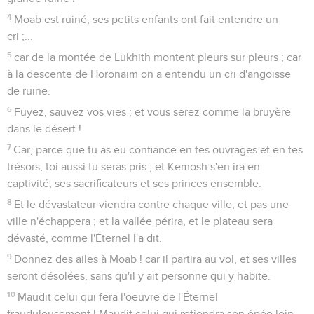
4
Moab est ruiné, ses petits enfants ont fait entendre un
cri ;...
5
car de la montée de Lukhith montent pleurs sur pleurs ; car
à la descente de Horonaïm on a entendu un cri d'angoisse
de ruine.
6
Fuyez, sauvez vos vies ; et vous serez comme la bruyère
dans le désert !
7
Car, parce que tu as eu confiance en tes ouvrages et en tes
trésors, toi aussi tu seras pris ; et Kemosh s'en ira en
captivité, ses sacrificateurs et ses princes ensemble.
8
Et le dévastateur viendra contre chaque ville, et pas une
ville n'échappera ; et la vallée périra, et le plateau sera
dévasté, comme l'Éternel l'a dit.
9
Donnez des ailes à Moab ! car il partira au vol, et ses villes
seront désolées, sans qu'il y ait personne qui y habite.
10
Maudit celui qui fera l'oeuvre de l'Éternel
frauduleusement ! Maudit celui qui retiendra son épée loin