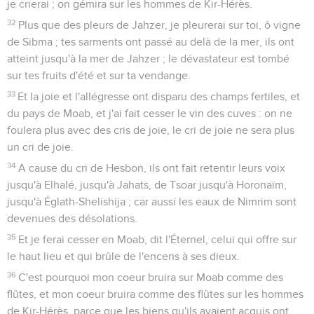
je crierai ; on gémira sur les hommes de Kir-Hérès.
32
Plus que des pleurs de Jahzer, je pleurerai sur toi, ô vigne
de Sibma ; tes sarments ont passé au delà de la mer, ils ont
atteint jusqu'à la mer de Jahzer ; le dévastateur est tombé
sur tes fruits d'été et sur ta vendange.
33
Et la joie et l'allégresse ont disparu des champs fertiles, et
du pays de Moab, et j'ai fait cesser le vin des cuves : on ne
foulera plus avec des cris de joie, le cri de joie ne sera plus
un cri de joie.
34
A cause du cri de Hesbon, ils ont fait retentir leurs voix
jusqu'à Elhalé, jusqu'à Jahats, de Tsoar jusqu'à Horonaïm,
jusqu'à Églath-Shelishija ; car aussi les eaux de Nimrim sont
devenues des désolations.
35
Et je ferai cesser en Moab, dit l'Éternel, celui qui offre sur
le haut lieu et qui brûle de l'encens à ses dieux.
36
C'est pourquoi mon coeur bruira sur Moab comme des
flûtes, et mon coeur bruira comme des flûtes sur les hommes
de Kir-Hérès, parce que les biens qu'ils avaient acquis ont