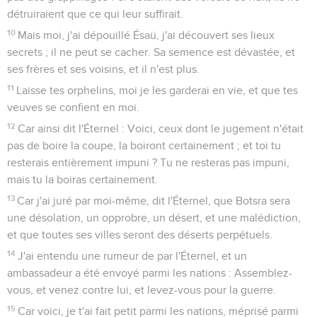
détruiraient que ce qui leur suffirait.
10
Mais moi, j'ai dépouillé Ésaü, j'ai découvert ses lieux
secrets ; il ne peut se cacher. Sa semence est dévastée, et
ses frères et ses voisins, et il n'est plus.
11
Laisse tes orphelins, moi je les garderai en vie, et que tes
veuves se confient en moi.
12
Car ainsi dit l'Éternel : Voici, ceux dont le jugement n'était
pas de boire la coupe, la boiront certainement ; et toi tu
resterais entièrement impuni ? Tu ne resteras pas impuni,
mais tu la boiras certainement.
13
Car j'ai juré par moi-même, dit l'Éternel, que Botsra sera
une désolation, un opprobre, un désert, et une malédiction,
et que toutes ses villes seront des déserts perpétuels.
14
J'ai entendu une rumeur de par l'Éternel, et un
ambassadeur a été envoyé parmi les nations : Assemblez-
vous, et venez contre lui, et levez-vous pour la guerre.
15
Car voici, je t'ai fait petit parmi les nations, méprisé parmi