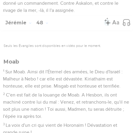
donné un commandement. Contre Askalon, et contre le
rivage de la mer, -là, il l'a assignée.
Jérémie
48
Seuls les Évangiles sont disponibles en vidéo pour le moment.
Moab
1
Sur Moab. Ainsi dit l'Éternel des armées, le Dieu d'Israël :
Malheur à Nebo ! car elle est dévastée. Kiriathaïm est
honteuse, elle est prise. Misgab est honteuse et terrifiée.
2
C'en est fait de la louange de Moab. A Hesbon, ils ont
machiné contre lui du mal : Venez, et retranchons-le, qu'il ne
soit plus une nation ! Toi aussi, Madmen, tu seras détruite ;
l'épée ira après toi.
3
La voix d'un cri qui vient de Horonaïm ! Dévastation et
grande ruine !