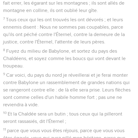
fait errer, les égarant sur les montagnes ; ils sont allés de
montagne en colline, ils ont oublié leur gîte.
7
Tous ceux qui les ont trouvés les ont dévorés ; et leurs
ennemis disent : Nous ne sommes pas coupables, parce
qu'ils ont péché contre l'Éternel, contre la demeure de la
justice, contre l'Éternel, l'attente de leurs pères.
8
Fuyez du milieu de Babylone, et sortez du pays des
Chaldéens, et soyez comme les boucs qui vont devant le
troupeau.
9
Car voici, du pays du nord je réveillerai et je ferai monter
contre Babylone un rassemblement de grandes nations qui
se rangeront contre elle : de là elle sera prise. Leurs flèches
sont comme celles d'un habile homme fort ; pas une ne
reviendra à vide.
10
Et la Chaldée sera un butin ; tous ceux qui la pilleront
seront rassasiés, dit l'Éternel ;
11
parce que vous vous êtes réjouis, parce que vous vous
êtes égayés, vous qui avez pillé mon héritage, parce que