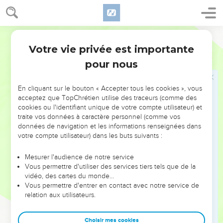
inexplorable, car ils sont plus nombreux que les sauterelles,
et on ne peut les compter.
Darby
24
Elle est honteuse, la fille d'Égypte, elle est livrée en la
Votre vie privée est importante
main du peuple du nord.
Jérémie
46
25
pour nous
L'Éternel des armées, le Dieu d'Israël, dit : Voici, je vais
punir l'Amon de No, et le Pharaon, et l'Égypte, et ses dieux,
et ses rois, le Pharaon et ceux qui se confient en lui ;
En cliquant sur le bouton « Accepter tous les cookies », vous
acceptez que TopChrétien utilise des traceurs (comme des
26
et je les livrerai en la main de ceux qui cherchent leur vie,
cookies ou l'identifiant unique de votre compte utilisateur) et
et en la main de Nebucadnetsar, roi de Babylone, et en la
traite vos données à caractère personnel (comme vos
main de ses serviteurs ; et après cela elle sera habitée
données de navigation et les informations renseignées dans
votre compte utilisateur) dans les buts suivants :
comme aux jours d'autrefois, dit l'Éternel.
Mesurer l'audience de notre service
Israël délivré
Vous permettre d'utiliser des services tiers tels que de la
vidéo, des cartes du monde…
27
Et toi, mon serviteur Jacob, ne crains point, et ne t'effraye
Vous permettre d'entrer en contact avec notre service de
pas, Israël ! car voici, je te sauve d'un pays lointain, et ta
relation aux utilisateurs.
semence, du pays de leur captivité, et Jacob reviendra et
sera tranquille et en repos, et il n'y aura personne qui
Choisir mes cookies