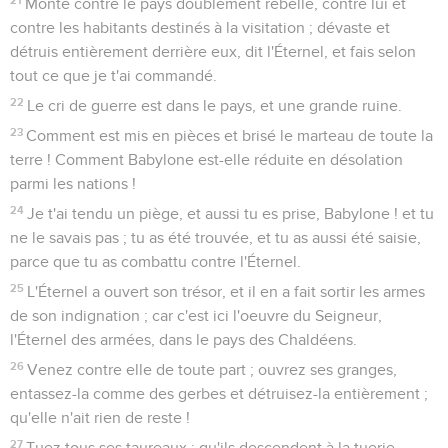
Monte contre le pays doublement rebelle, contre lui et
contre les habitants destinés à la visitation ; dévaste et
détruis entièrement derrière eux, dit l'Éternel, et fais selon
tout ce que je t'ai commandé.
22
Le cri de guerre est dans le pays, et une grande ruine.
23
Comment est mis en pièces et brisé le marteau de toute la
terre ! Comment Babylone est-elle réduite en désolation
parmi les nations !
24
Je t'ai tendu un piège, et aussi tu es prise, Babylone ! et tu
ne le savais pas ; tu as été trouvée, et tu as aussi été saisie,
parce que tu as combattu contre l'Éternel.
25
L'Éternel a ouvert son trésor, et il en a fait sortir les armes
de son indignation ; car c'est ici l'oeuvre du Seigneur,
l'Éternel des armées, dans le pays des Chaldéens.
26
Venez contre elle de toute part ; ouvrez ses granges,
entassez-la comme des gerbes et détruisez-la entièrement ;
qu'elle n'ait rien de reste !
27
Tuez tous ses taureaux ; qu'ils descendent à la tuerie.