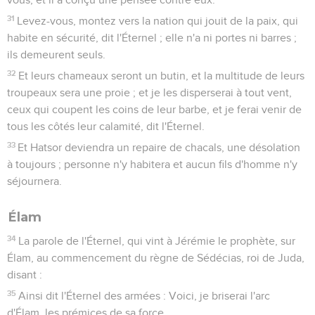
31
Levez-vous, montez vers la nation qui jouit de la paix, qui
habite en sécurité, dit l'Éternel ; elle n'a ni portes ni barres ;
ils demeurent seuls.
32
Et leurs chameaux seront un butin, et la multitude de leurs
troupeaux sera une proie ; et je les disperserai à tout vent,
ceux qui coupent les coins de leur barbe, et je ferai venir de
tous les côtés leur calamité, dit l'Éternel.
33
Et Hatsor deviendra un repaire de chacals, une désolation
à toujours ; personne n'y habitera et aucun fils d'homme n'y
séjournera.
Élam
34
La parole de l'Éternel, qui vint à Jérémie le prophète, sur
Élam, au commencement du règne de Sédécias, roi de Juda,
disant :
35
Ainsi dit l'Éternel des armées : Voici, je briserai l'arc
d'Élam, les prémices de sa force.