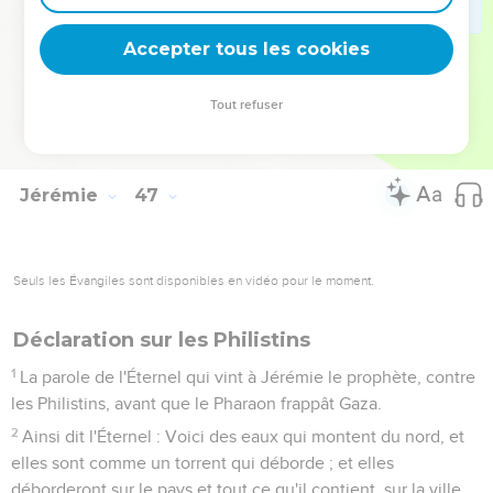
l'effraye.
28
Toi, mon serviteur Jacob, ne crains point, dit l'Éternel, car
Accepter tous les cookies
je suis avec toi ; car je détruirai entièrement toutes les
nations où je t'ai chassé, mais je ne te détruirai pas
Tout refuser
entièrement, et je te corrigerai avec mesure, et je ne te
tiendrai point pour innocent.
Jérémie
47
Seuls les Évangiles sont disponibles en vidéo pour le moment.
Déclaration sur les Philistins
1
La parole de l'Éternel qui vint à Jérémie le prophète, contre
les Philistins, avant que le Pharaon frappât Gaza.
2
Ainsi dit l'Éternel : Voici des eaux qui montent du nord, et
elles sont comme un torrent qui déborde ; et elles
déborderont sur le pays et tout ce qu'il contient, sur la ville