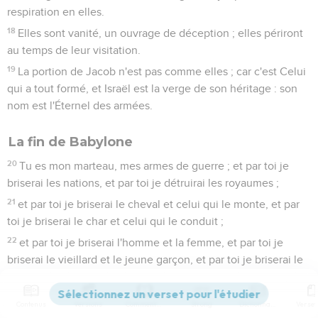
respiration en elles.
18
Elles sont vanité, un ouvrage de déception ; elles périront
au temps de leur visitation.
19
La portion de Jacob n'est pas comme elles ; car c'est Celui
qui a tout formé, et Israël est la verge de son héritage : son
nom est l'Éternel des armées.
La fin de Babylone
20
Tu es mon marteau, mes armes de guerre ; et par toi je
briserai les nations, et par toi je détruirai les royaumes ;
21
et par toi je briserai le cheval et celui qui le monte, et par
toi je briserai le char et celui qui le conduit ;
22
et par toi je briserai l'homme et la femme, et par toi je
briserai le vieillard et le jeune garçon, et par toi je briserai le
jeune homme et la vierge ;
23
et par toi je briserai le pasteur et son troupeau ; et par toi
Contenus
Versions
Commentaires
Strong
Dictionnaire
je briserai le laboureur et son attelage ; et par toi je briserai