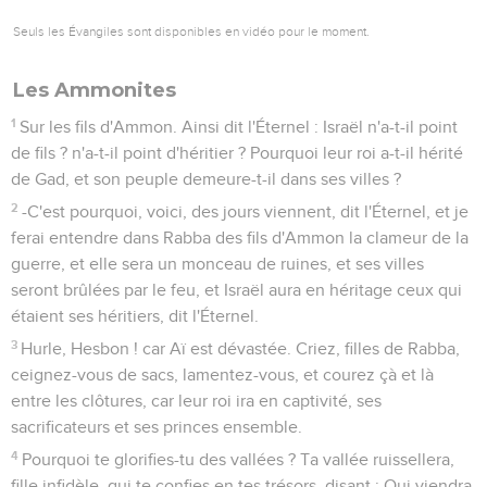
Seuls les Évangiles sont disponibles en vidéo pour le moment.
Les Ammonites
1
Sur les fils d'Ammon. Ainsi dit l'Éternel : Israël n'a-t-il point
de fils ? n'a-t-il point d'héritier ? Pourquoi leur roi a-t-il hérité
de Gad, et son peuple demeure-t-il dans ses villes ?
2
-C'est pourquoi, voici, des jours viennent, dit l'Éternel, et je
ferai entendre dans Rabba des fils d'Ammon la clameur de la
guerre, et elle sera un monceau de ruines, et ses villes
seront brûlées par le feu, et Israël aura en héritage ceux qui
étaient ses héritiers, dit l'Éternel.
3
Hurle, Hesbon ! car Aï est dévastée. Criez, filles de Rabba,
ceignez-vous de sacs, lamentez-vous, et courez çà et là
entre les clôtures, car leur roi ira en captivité, ses
sacrificateurs et ses princes ensemble.
4
Pourquoi te glorifies-tu des vallées ? Ta vallée ruissellera,
fille infidèle, qui te confies en tes trésors, disant : Qui viendra