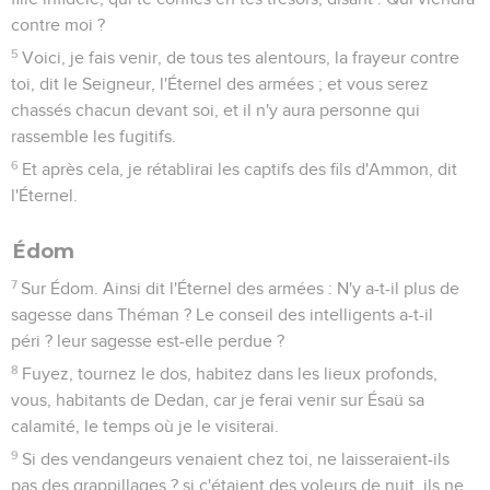
contre moi ?
5
Voici, je fais venir, de tous tes alentours, la frayeur contre
toi, dit le Seigneur, l'Éternel des armées ; et vous serez
chassés chacun devant soi, et il n'y aura personne qui
rassemble les fugitifs.
6
Et après cela, je rétablirai les captifs des fils d'Ammon, dit
l'Éternel.
Édom
7
Sur Édom. Ainsi dit l'Éternel des armées : N'y a-t-il plus de
sagesse dans Théman ? Le conseil des intelligents a-t-il
péri ? leur sagesse est-elle perdue ?
8
Fuyez, tournez le dos, habitez dans les lieux profonds,
vous, habitants de Dedan, car je ferai venir sur Ésaü sa
calamité, le temps où je le visiterai.
9
Si des vendangeurs venaient chez toi, ne laisseraient-ils
pas des grappillages ? si c'étaient des voleurs de nuit, ils ne