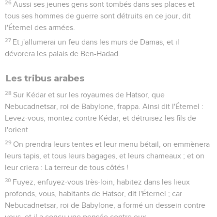
26
Aussi ses jeunes gens sont tombés dans ses places et
tous ses hommes de guerre sont détruits en ce jour, dit
l'Éternel des armées.
27
Et j'allumerai un feu dans les murs de Damas, et il
dévorera les palais de Ben-Hadad.
Les tribus arabes
28
Sur Kédar et sur les royaumes de Hatsor, que
Nebucadnetsar, roi de Babylone, frappa. Ainsi dit l'Éternel :
Levez-vous, montez contre Kédar, et détruisez les fils de
l'orient.
29
On prendra leurs tentes et leur menu bétail, on emmènera
leurs tapis, et tous leurs bagages, et leurs chameaux ; et on
leur criera : La terreur de tous côtés !
30
Fuyez, enfuyez-vous très-loin, habitez dans les lieux
profonds, vous, habitants de Hatsor, dit l'Éternel ; car
Nebucadnetsar, roi de Babylone, a formé un dessein contre
vous, et il a conçu une pensée contre eux.