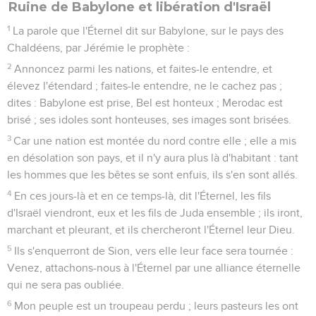
Ruine de Babylone et libération d'Israël
1
La parole que l'Éternel dit sur Babylone, sur le pays des
Chaldéens, par Jérémie le prophète :
2
Annoncez parmi les nations, et faites-le entendre, et
élevez l'étendard ; faites-le entendre, ne le cachez pas ;
dites : Babylone est prise, Bel est honteux ; Merodac est
brisé ; ses idoles sont honteuses, ses images sont brisées.
3
Car une nation est montée du nord contre elle ; elle a mis
en désolation son pays, et il n'y aura plus là d'habitant : tant
les hommes que les bêtes se sont enfuis, ils s'en sont allés.
4
En ces jours-là et en ce temps-là, dit l'Éternel, les fils
d'Israël viendront, eux et les fils de Juda ensemble ; ils iront,
marchant et pleurant, et ils chercheront l'Éternel leur Dieu.
5
Ils s'enquerront de Sion, vers elle leur face sera tournée :
Venez, attachons-nous à l'Éternel par une alliance éternelle
qui ne sera pas oubliée.
6
Mon peuple est un troupeau perdu ; leurs pasteurs les ont