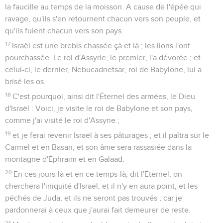
la faucille au temps de la moisson. A cause de l'épée qui
ravage, qu'ils s'en retournent chacun vers son peuple, et
qu'ils fuient chacun vers son pays.
17
Israël est une brebis chassée çà et là ; les lions l'ont
pourchassée. Le roi d'Assyrie, le premier, l'a dévorée ; et
celui-ci, le dernier, Nebucadnetsar, roi de Babylone, lui a
brisé les os.
18
C'est pourquoi, ainsi dit l'Éternel des armées, le Dieu
d'Israël : Voici, je visite le roi de Babylone et son pays,
comme j'ai visité le roi d'Assyrie ;
19
et je ferai revenir Israël à ses pâturages ; et il paîtra sur le
Carmel et en Basan, et son âme sera rassasiée dans la
montagne d'Éphraïm et en Galaad.
20
En ces jours-là et en ce temps-là, dit l'Éternel, on
cherchera l'iniquité d'Israël, et il n'y en aura point, et les
péchés de Juda, et ils ne seront pas trouvés ; car je
pardonnerai à ceux que j'aurai fait demeurer de reste.
21