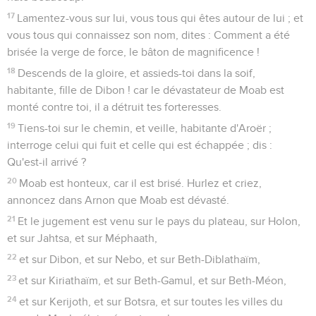
17
Lamentez-vous sur lui, vous tous qui êtes autour de lui ; et
vous tous qui connaissez son nom, dites : Comment a été
brisée la verge de force, le bâton de magnificence !
18
Descends de la gloire, et assieds-toi dans la soif,
habitante, fille de Dibon ! car le dévastateur de Moab est
monté contre toi, il a détruit tes forteresses.
19
Tiens-toi sur le chemin, et veille, habitante d'Aroër ;
interroge celui qui fuit et celle qui est échappée ; dis :
Qu'est-il arrivé ?
20
Moab est honteux, car il est brisé. Hurlez et criez,
annoncez dans Arnon que Moab est dévasté.
21
Et le jugement est venu sur le pays du plateau, sur Holon,
et sur Jahtsa, et sur Méphaath,
22
et sur Dibon, et sur Nebo, et sur Beth-Diblathaïm,
23
et sur Kiriathaïm, et sur Beth-Gamul, et sur Beth-Méon,
24
et sur Kerijoth, et sur Botsra, et sur toutes les villes du