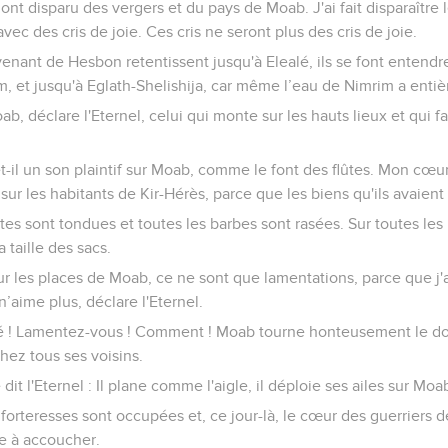
e ont disparu des vergers et du pays de Moab. J'ai fait disparaître 
avec des cris de joie. Ces cris ne seront plus des cris de joie.
venant de Hesbon retentissent jusqu'à Elealé, ils se font entendr
, et jusqu'à Eglath-Shelishija, car même l’eau de Nimrim a enti
b, déclare l'Eternel, celui qui monte sur les hauts lieux et qui fa
il un son plaintif sur Moab, comme le font des flûtes. Mon cœur
sur les habitants de Kir-Hérès, parce que les biens qu'ils avaient
êtes sont tondues et toutes les barbes sont rasées. Sur toutes les 
a taille des sacs.
 sur les places de Moab, ce ne sont que lamentations, parce que 
’aime plus, déclare l'Eternel.
sé ! Lamentez-vous ! Comment ! Moab tourne honteusement le d
hez tous ses voisins.
 dit l'Eternel : Il plane comme l'aigle, il déploie ses ailes sur Moa
s forteresses sont occupées et, ce jour-là, le cœur des guerriers 
e à accoucher.