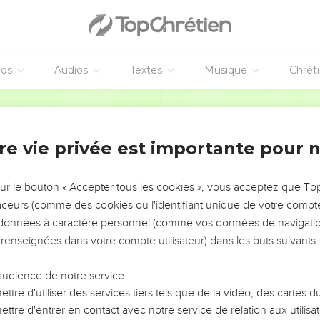
vangiles sont disponibles en vidéo pour le moment.
s Philistins
éos
Audios
Textes
Musique
Chrét
ternel adressée au prophète Jérémie à propos des Philistins avan
Segond 21
rnel : De l’eau monte du nord, elle se transforme en torrent qui d
re vie privée est importante pour 
ient, les villes et leurs habitants. Les hommes pousseront des cris
sur le bouton « Accepter tous les cookies », vous acceptez que T
 feront les sabots de ses puissants chevaux, à cause du tremble
traceurs (comme des cookies ou l'identifiant unique de votre compte 
rme de leurs roues. Les pères ne feront plus attention à leurs enfa
s données à caractère personnel (comme vos données de navigatio
 renseignées dans votre compte utilisateur) dans les buts suivants 
e où tous les Philistins vont connaître la dévastation. Ils seront él
ts qui auraient pu les secourir, car l'Eternel va semer la dévastati
audience de notre service
île de Caphtor.
ttre d'utiliser des services tiers tels que de la vidéo, des cartes
on est réduite au silence. Vous, les rescapés de leur plaine, ju
ttre d'entrer en contact avec notre service de relation aux utilisat