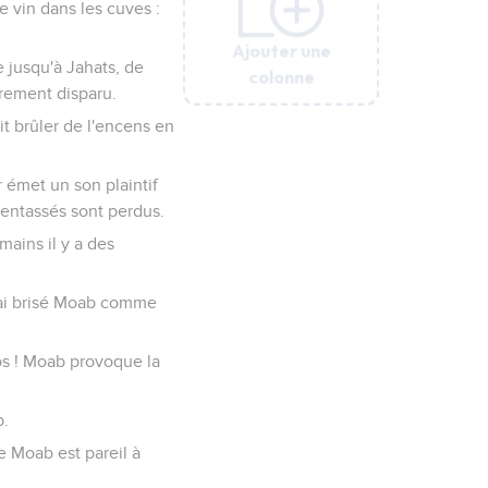
le vin dans les cuves :
Ajouter une
Ajouter une
Ajouter une
Ajouter une
Ajouter une
e jusqu'à Jahats, de
colonne
colonne
colonne
colonne
colonne
èrement disparu.
it brûler de l'encens en
 émet un son plaintif
 entassés sont perdus.
mains il y a des
j'ai brisé Moab comme
os ! Moab provoque la
b.
de Moab est pareil à