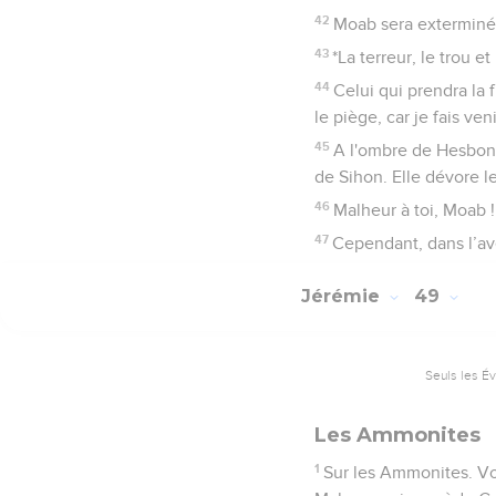
42
Moab sera exterminé. I
43
*La terreur, le trou 
44
Celui qui prendra la 
le piège, car je fais ven
45
A l'ombre de Hesbon 
de Sihon. Elle dévore 
46
Malheur à toi, Moab ! 
47
Cependant, dans l’av
Jérémie
49
Seuls les É
Les Ammonites
1
Sur les Ammonites. Voici