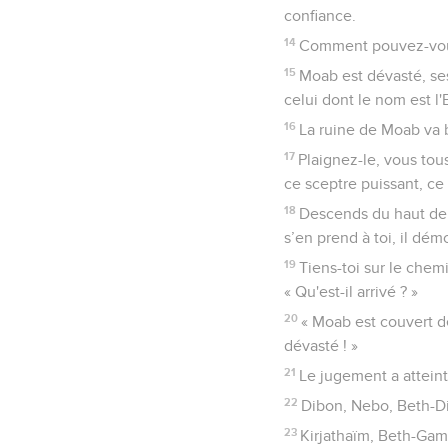
confiance.
14
Comment pouvez-vous 
15
Moab est dévasté, ses
celui dont le nom est l'E
16
La ruine de Moab va b
17
Plaignez-le, vous tou
ce sceptre puissant, ce
18
Descends du haut de t
s’en prend à toi, il démo
19
Tiens-toi sur le chemi
« Qu'est-il arrivé ? »
20
« Moab est couvert de
dévasté ! »
21
Le jugement a atteint
22
Dibon, Nebo, Beth-D
23
Kirjathaïm, Beth-Gam