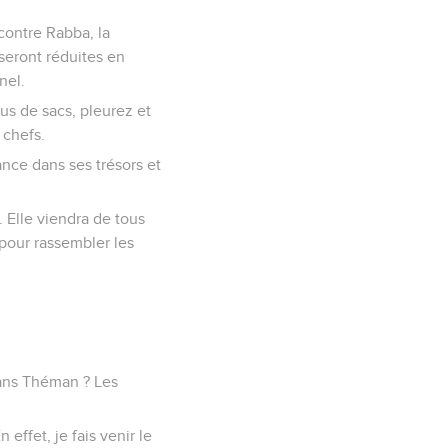
 contre Rabba, la
seront réduites en
nel.
ous de sacs, pleurez et
 chefs.
iance dans ses trésors et
s. Elle viendra de tous
 pour rassembler les
 dans Théman ? Les
effet, je fais venir le