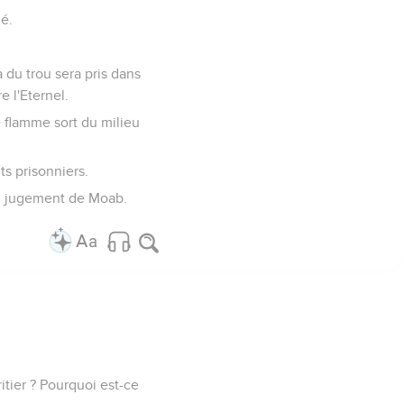
ué.
a du trou sera pris dans
e l'Eternel.
e flamme sort du milieu
ts prisonniers.
du jugement de Moab.
éritier ? Pourquoi est-ce