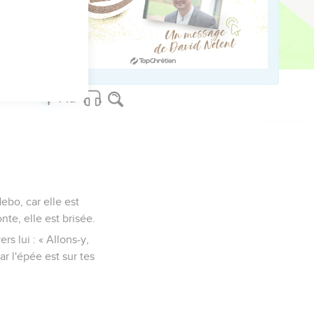
uille !
alon et le rivage de la
Nebo, car elle est
te, elle est brisée.
 lui : « Allons-y,
r l'épée est sur tes