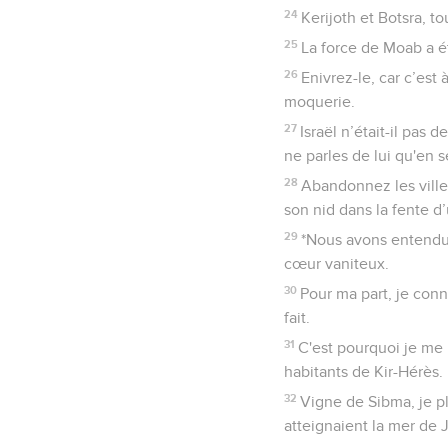
24
Kerijoth et Botsra, to
25
La force de Moab a ét
26
Enivrez-le, car c’est 
moquerie.
27
Israël n’était-il pas
ne parles de lui qu'en s
28
Abandonnez les villes
son nid dans la fente d’
29
*Nous avons entendu s
cœur vaniteux.
30
Pour ma part, je conn
fait.
31
C'est pourquoi je me 
habitants de Kir-Hérès.
32
Vigne de Sibma, je pl
atteignaient la mer de J