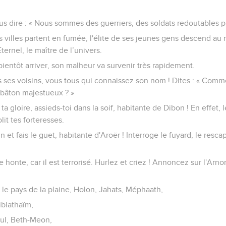
dire : « Nous sommes des guerriers, des soldats redoutables pr
 villes partent en fumée, l'élite de ses jeunes gens descend au m
ternel, le maître de l’univers.
ientôt arriver, son malheur va survenir très rapidement.
s ses voisins, vous tous qui connaissez son nom ! Dites : « Commen
 bâton majestueux ? »
a gloire, assieds-toi dans la soif, habitante de Dibon ! En effet,
lit tes forteresses.
n et fais le guet, habitante d'Aroër ! Interroge le fuyard, le res
 honte, car il est terrorisé. Hurlez et criez ! Annoncez sur l'Ar
 le pays de la plaine, Holon, Jahats, Méphaath,
iblathaïm,
ul, Beth-Meon,