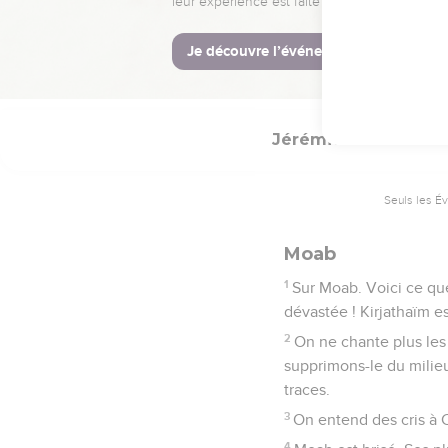
6
Epée de l'Eternel, qua
7
Comment te reposerais-t
mer.
Jérémie
48
Seuls les É
Moab
1
Sur Moab. Voici ce que 
dévastée ! Kirjathaïm es
2
On ne chante plus les
supprimons-le du milieu 
traces.
3
On entend des cris à C
4