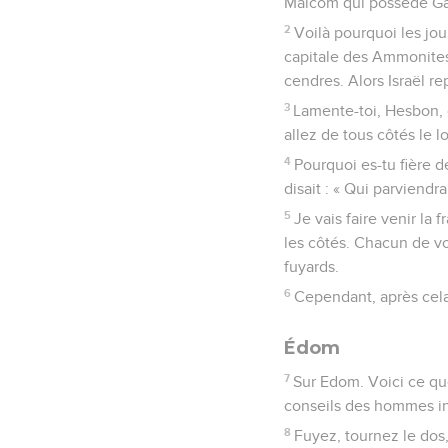
Malcom qui possède Gad
2
Voilà pourquoi les jour
capitale des Ammonites.
cendres. Alors Israël re
3
Lamente-toi, Hesbon, c
allez de tous côtés le l
4
Pourquoi es-tu fière de
disait : « Qui parviendra
5
Je vais faire venir la 
les côtés. Chacun de vou
fuyards.
6
Cependant, après cela
Édom
7
Sur Edom. Voici ce que
conseils des hommes int
8
Fuyez, tournez le dos,