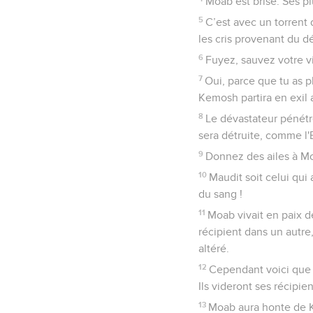
Moab est brisé. Ses pl
5
C’est avec un torrent
les cris provenant du 
6
Fuyez, sauvez votre vi
7
Oui, parce que tu as pl
Kemosh partira en exil 
8
Le dévastateur pénétre
sera détruite, comme l'Et
9
Donnez des ailes à Moa
10
Maudit soit celui qui
du sang !
11
Moab vivait en paix de
récipient dans un autre,
altéré.
12
Cependant voici que l
Ils videront ses récipien
13
Moab aura honte de K