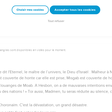
nd te reposeras-tu enfin ? Rentre dans ton fourreau et reste tranq
Accepter tous les cookies
Choisir mes cookies
u ? L'Eternel lui a donné ses ordres, là-bas, il lui a désigné Ask
Tout refuser
vangiles sont disponibles en vidéo pour le moment.
dit l'Eternel, le maître de l’univers, le Dieu d'Israël : Malheur à 
t couverte de honte car elle est prise, Misgab est couverte de hon
 louanges de Moab. A Hesbon, on a de mauvaises intentions envers
des nations ! » Toi aussi, Madmen, tu seras réduite au silence, ca
horonaïm. C'est la dévastation, un grand désastre.