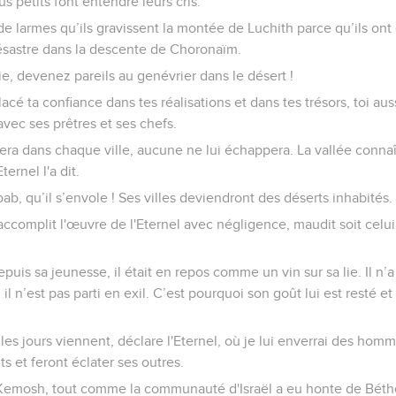
us petits font entendre leurs cris.
 de larmes qu’ils gravissent la montée de Luchith parce qu’ils o
désastre dans la descente de Choronaïm.
e, devenez pareils au genévrier dans le désert !
acé ta confiance dans tes réalisations et dans tes trésors, toi aussi
avec ses prêtres et ses chefs.
ra dans chaque ville, aucune ne lui échappera. La vallée connaîtr
ernel l'a dit.
b, qu’il s’envole ! Ses villes deviendront des déserts inhabités.
 accomplit l'œuvre de l'Eternel avec négligence, maudit soit celu
puis sa jeunesse, il était en repos comme un vin sur sa lie. Il n’
 il n’est pas parti en exil. C’est pourquoi son goût lui est resté e
es jours viennent, déclare l'Eternel, où je lui enverrai des homm
ts et feront éclater ses outres.
emosh, tout comme la communauté d'Israël a eu honte de Béthel