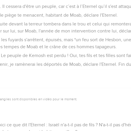
l cessera d'être un peuple, car c’est à l’Eternel qu’il s'est attaq
et le piège te menacent, habitant de Moab, déclare l'Eternel.
fuite devant la terreur tombera dans le trou et celui qui remonter
ir sur lui, sur Moab, l'année de mon intervention contre lui, déclar
les fuyards s'arrêtent, épuisés, mais *un feu sort de Hesbon, un
les tempes de Moab et le crâne de ces hommes tapageurs.
Le peuple de Kemosh est perdu ! Oui, tes fils et tes filles sont fai
enir, je ramènerai les déportés de Moab, déclare l'Eternel. Fin 
vangiles sont disponibles en vidéo pour le moment.
 ce que dit l'Eternel : Israël n'a-t-il pas de fils ? N'a-t-il pas d'h