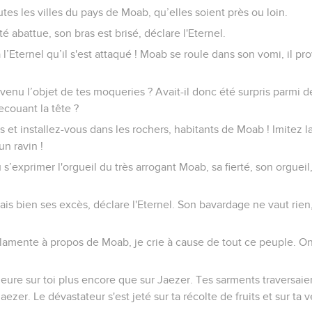
utes les villes du pays de Moab, qu’elles soient près ou loin.
é abattue, son bras est brisé, déclare l'Eternel.
à l’Eternel qu’il s'est attaqué ! Moab se roule dans son vomi, il pr
 devenu l’objet de tes moqueries ? Avait-il donc été surpris parmi 
ecouant la tête ?
 et installez-vous dans les rochers, habitants de Moab ! Imitez l
un ravin !
’exprimer l'orgueil du très arrogant Moab, sa fierté, son orgueil
ais bien ses excès, déclare l'Eternel. Son bavardage ne vaut rien,
lamente à propos de Moab, je crie à cause de tout ce peuple. On
eure sur toi plus encore que sur Jaezer. Tes sarments traversaient
aezer. Le dévastateur s'est jeté sur ta récolte de fruits et sur ta