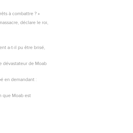
êts à combattre ? »
assacre, déclare le roi,
t a-t-il pu être brisé,
 le dévastateur de Moab
capé en demandant :
non que Moab est