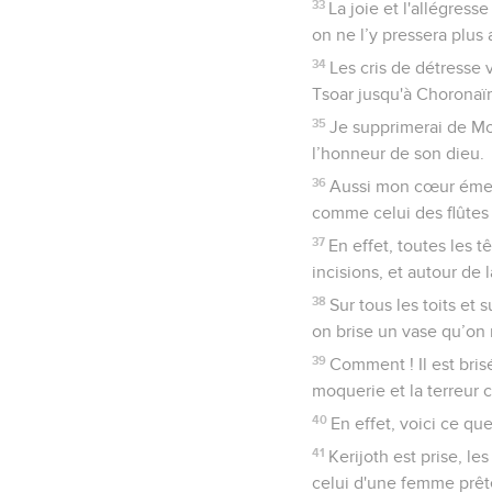
33
La joie et l'allégress
on ne l’y pressera plus 
34
Les cris de détresse 
Tsoar jusqu'à Choronaïm
35
Je supprimerai de Moa
l’honneur de son dieu.
36
Aussi mon cœur émet-
comme celui des flûtes 
37
En effet, toutes les t
incisions, et autour de l
38
Sur tous les toits et
on brise un vase qu’on n
39
Comment ! Il est bri
moquerie et la terreur c
40
En effet, voici ce que
41
Kerijoth est prise, le
celui d'une femme prêt