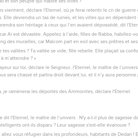
 et son peuple qui habite ses villes ?
s viennent, déclare l'Eternel, où je ferai retentir le cri de guerre
 Elle deviendra un tas de ruines, et les villes qui en dépendent 
prendra son héritage à ceux qui l’en avaient dépossédé, dit l'Eter
ar Aï est dévastée. Appelez à l’aide, filles de Rabba, habillez-v
ong des murailles, car Malcom part en exil avec ses prêtres et ses
 tes vallées ? Ta vallée se vide, fille rebelle. Elle plaçait sa conf
 à m’atteindre ? »
frayeur sur toi, déclare le Seigneur, l'Eternel, le maître de l’univer
s sera chassé et partira droit devant lui, et il n’y aura personne
, je ramènerai les déportés des Ammonites, déclare l'Eternel.
 dit l'Eternel, le maître de l’univers : N'y a-t-il plus de sagesse
elligents ont-ils disparu ? Leur sagesse s'est-elle évanouie ?
 allez vous réfugier dans les profondeurs, habitants de Dedan ! En 