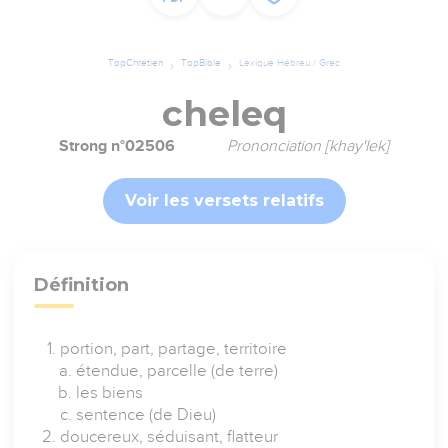
TopChrétien
TopBible
Lexique Hébreu / Grec
cheleq
Strong n°02506
Prononciation [khay'lek]
Voir les versets relatifs
Définition
portion, part, partage, territoire
étendue, parcelle (de terre)
les biens
sentence (de Dieu)
doucereux, séduisant, flatteur