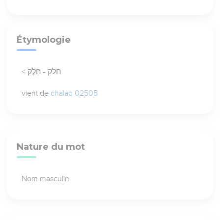
Étymologie
< חלק - חֵלֶק
vient de
chalaq 02505
Nature du mot
Nom masculin