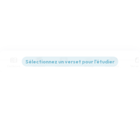
Contenus
Versions
Commentaires
Strong
Dictionnaire
Paramètres de lecture
Afficher les numéros de versets
Mode dyslexique
Désactivé
Simple
Coul
eur