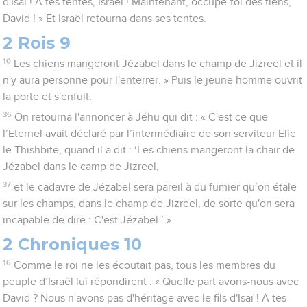
d'Isaï ! A tes tentes, Israël ! Maintenant, occupe-toi des tiens,
David ! » Et Israël retourna dans ses tentes.
2 Rois 9
10
Les chiens mangeront Jézabel dans le champ de Jizreel et il
n'y aura personne pour l'enterrer. » Puis le jeune homme ouvrit
la porte et s'enfuit.
36
On retourna l'annoncer à Jéhu qui dit : « C'est ce que
l’Eternel avait déclaré par l’intermédiaire de son serviteur Elie
le Thishbite, quand il a dit : ‘Les chiens mangeront la chair de
Jézabel dans le camp de Jizreel,
37
et le cadavre de Jézabel sera pareil à du fumier qu’on étale
sur les champs, dans le champ de Jizreel, de sorte qu'on sera
incapable de dire : C'est Jézabel.’ »
2 Chroniques 10
16
Comme le roi ne les écoutait pas, tous les membres du
peuple d’Israël lui répondirent : « Quelle part avons-nous avec
David ? Nous n'avons pas d'héritage avec le fils d'Isaï ! A tes