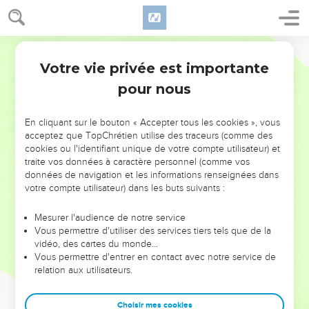
Votre vie privée est importante
pour nous
NE MANQUEZ PAS L’ÉVÉNEMENT
En cliquant sur le bouton « Accepter tous les cookies », vous
DE L’ANNÉE !
acceptez que TopChrétien utilise des traceurs (comme des
cookies ou l'identifiant unique de votre compte utilisateur) et
ET SI LEURS ERREURS POUVAIENT VOUS ÉVITER LES
traite vos données à caractère personnel (comme vos
VOTRES ?
données de navigation et les informations renseignées dans
votre compte utilisateur) dans les buts suivants :
On admire souvent les leaders pour leurs réussites, leur impact,
leur foi ou leur vision. Mais on voit moins les doutes, les erreurs
Mesurer l'audience de notre service
Vous permettre d'utiliser des services tiers tels que de la
et les saisons difficiles qu'ils ont traversés, alors même que ce
vidéo, des cartes du monde…
sont elles qui les ont façonnés.
Vous permettre d'entrer en contact avec notre service de
relation aux utilisateurs.
Dans cette conférence, leaders, entrepreneurs, et responsables
reviennent sur les erreurs marquantes de leur parcours et les
clés pour avancer avec plus de sagesse afin que leurs erreurs
Choisir mes cookies