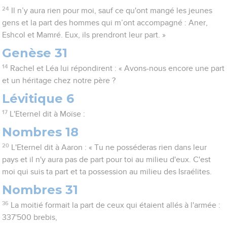
24
Il n’y aura rien pour moi, sauf ce qu'ont mangé les jeunes
gens et la part des hommes qui m’ont accompagné : Aner,
Eshcol et Mamré. Eux, ils prendront leur part. »
Genèse 31
14
Rachel et Léa lui répondirent : « Avons-nous encore une part
et un héritage chez notre père ?
Lévitique 6
17
L'Eternel dit à Moïse :
Nombres 18
20
L'Eternel dit à Aaron : « Tu ne posséderas rien dans leur
pays et il n'y aura pas de part pour toi au milieu d'eux. C'est
moi qui suis ta part et ta possession au milieu des Israélites.
Nombres 31
36
La moitié formait la part de ceux qui étaient allés à l'armée :
337'500 brebis,