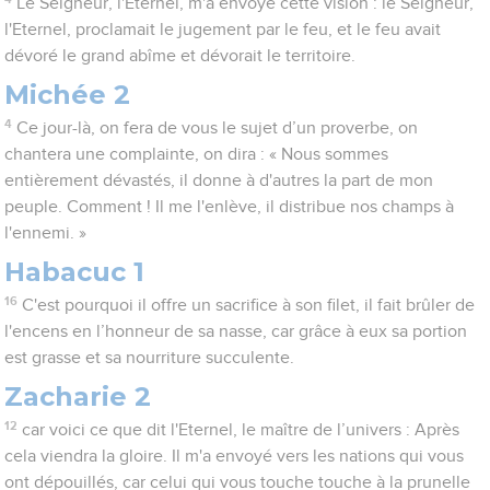
Le Seigneur, l'Eternel, m'a envoyé cette vision : le Seigneur,
l'Eternel, proclamait le jugement par le feu, et le feu avait
dévoré le grand abîme et dévorait le territoire.
Michée 2
4
Ce jour-là, on fera de vous le sujet d’un proverbe, on
chantera une complainte, on dira : « Nous sommes
entièrement dévastés, il donne à d'autres la part de mon
peuple. Comment ! Il me l'enlève, il distribue nos champs à
l'ennemi. »
Habacuc 1
16
C'est pourquoi il offre un sacrifice à son filet, il fait brûler de
l'encens en l’honneur de sa nasse, car grâce à eux sa portion
est grasse et sa nourriture succulente.
Zacharie 2
12
car voici ce que dit l'Eternel, le maître de l’univers : Après
cela viendra la gloire. Il m'a envoyé vers les nations qui vous
ont dépouillés, car celui qui vous touche touche à la prunelle