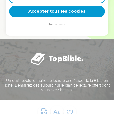
deviennent vos tremplins. Que vous guidiez un ministère, une
équipe, un groupe ou une famille, leur expérience est faite
Accepter tous les cookies
pour vous.
Tout refuser
Je découvre l’événement
Un outil révolutionnaire de lecture et d'étude de la Bible en
ligne. Démarrez dès aujourd'hui le plan de lecture offert dont
vous avez besoin.