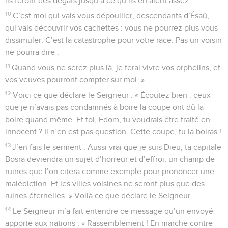
ils feront des dégâts jusqu’à ce qu’ils en aient assez.
10
C’est moi qui vais vous dépouiller, descendants d’Ésaü,
qui vais découvrir vos cachettes : vous ne pourrez plus vous
dissimuler. C’est la catastrophe pour votre race. Pas un voisin
ne pourra dire :
11
Quand vous ne serez plus là, je ferai vivre vos orphelins, et
vos veuves pourront compter sur moi. »
12
Voici ce que déclare le Seigneur : « Écoutez bien : ceux
que je n’avais pas condamnés à boire la coupe ont dû la
boire quand même. Et toi, Édom, tu voudrais être traité en
innocent ? Il n’en est pas question. Cette coupe, tu la boiras !
13
J’en fais le serment : Aussi vrai que je suis Dieu, ta capitale
Bosra deviendra un sujet d’horreur et d’effroi, un champ de
ruines que l’on citera comme exemple pour prononcer une
malédiction. Et les villes voisines ne seront plus que des
ruines éternelles. » Voilà ce que déclare le Seigneur.
14
Le Seigneur m’a fait entendre ce message qu’un envoyé
apporte aux nations : « Rassemblement ! En marche contre