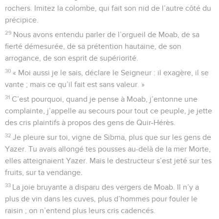
rochers. Imitez la colombe, qui fait son nid de l’autre côté du
précipice.
29
Nous avons entendu parler de l’orgueil de Moab, de sa
fierté démesurée, de sa prétention hautaine, de son
arrogance, de son esprit de supériorité.
30
« Moi aussi je le sais, déclare le Seigneur : il exagère, il se
vante ; mais ce qu’il fait est sans valeur. »
31
C’est pourquoi, quand je pense à Moab, j’entonne une
complainte, j’appelle au secours pour tout ce peuple, je jette
des cris plaintifs à propos des gens de Quir-Hérès.
32
Je pleure sur toi, vigne de Sibma, plus que sur les gens de
Yazer. Tu avais allongé tes pousses au-delà de la mer Morte,
elles atteignaient Yazer. Mais le destructeur s’est jeté sur tes
fruits, sur ta vendange.
33
La joie bruyante a disparu des vergers de Moab. Il n’y a
plus de vin dans les cuves, plus d’hommes pour fouler le
raisin ; on n’entend plus leurs cris cadencés.