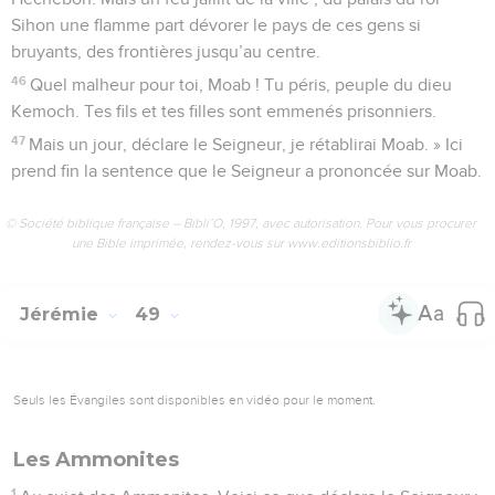
Sihon une flamme part dévorer le pays de ces gens si
bruyants, des frontières jusqu’au centre.
46
Quel malheur pour toi, Moab ! Tu péris, peuple du dieu
Kemoch. Tes fils et tes filles sont emmenés prisonniers.
47
Mais un jour, déclare le Seigneur, je rétablirai Moab. » Ici
prend fin la sentence que le Seigneur a prononcée sur Moab.
© Société biblique française – Bibli’O, 1997, avec autorisation. Pour vous procurer
une Bible imprimée, rendez-vous sur www.editionsbiblio.fr
Jérémie
49
Seuls les Évangiles sont disponibles en vidéo pour le moment.
Les Ammonites
1