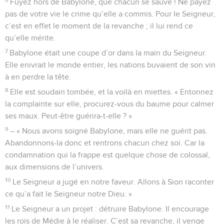
Fuyez hors de Babylone, que chacun se sauve ! Ne payez
pas de votre vie le crime qu’elle a commis. Pour le Seigneur,
c’est en effet le moment de la revanche ; il lui rend ce
qu’elle mérite.
7
Babylone était une coupe d’or dans la main du Seigneur.
Elle enivrait le monde entier, les nations buvaient de son vin
à en perdre la tête.
8
Elle est soudain tombée, et la voilà en miettes. « Entonnez
la complainte sur elle, procurez-vous du baume pour calmer
ses maux. Peut-être guérira-t-elle ? »
9
– « Nous avons soigné Babylone, mais elle ne guérit pas.
Abandonnons-la donc et rentrons chacun chez soi. Car la
condamnation qui la frappe est quelque chose de colossal,
aux dimensions de l’univers.
10
Le Seigneur a jugé en notre faveur. Allons à Sion raconter
ce qu’a fait le Seigneur notre Dieu. »
11
Le Seigneur a un projet : détruire Babylone. Il encourage
les rois de Médie à le réaliser. C’est sa revanche, il venge