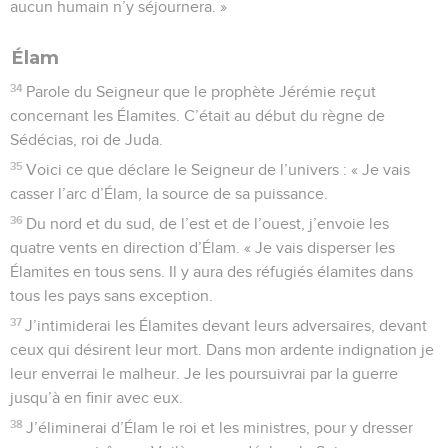
aucun humain n’y séjournera. »
Élam
34
Parole du Seigneur que le prophète Jérémie reçut
concernant les Élamites. C’était au début du règne de
Sédécias, roi de Juda.
35
Voici ce que déclare le Seigneur de l’univers : « Je vais
casser l’arc d’Élam, la source de sa puissance.
36
Du nord et du sud, de l’est et de l’ouest, j’envoie les
quatre vents en direction d’Élam. « Je vais disperser les
Élamites en tous sens. Il y aura des réfugiés élamites dans
tous les pays sans exception.
37
J’intimiderai les Élamites devant leurs adversaires, devant
ceux qui désirent leur mort. Dans mon ardente indignation je
leur enverrai le malheur. Je les poursuivrai par la guerre
jusqu’à en finir avec eux.
38
J’éliminerai d’Élam le roi et les ministres, pour y dresser