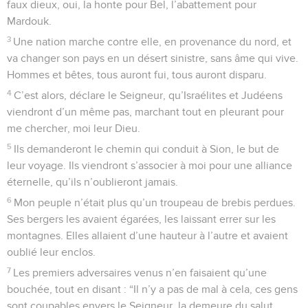
faux dieux, oui, la honte pour Bel, l’abattement pour
Mardouk.
3
Une nation marche contre elle, en provenance du nord, et
va changer son pays en un désert sinistre, sans âme qui vive.
Hommes et bêtes, tous auront fui, tous auront disparu.
4
C’est alors, déclare le Seigneur, qu’Israélites et Judéens
viendront d’un même pas, marchant tout en pleurant pour
me chercher, moi leur Dieu.
5
Ils demanderont le chemin qui conduit à Sion, le but de
leur voyage. Ils viendront s’associer à moi pour une alliance
éternelle, qu’ils n’oublieront jamais.
6
Mon peuple n’était plus qu’un troupeau de brebis perdues.
Ses bergers les avaient égarées, les laissant errer sur les
montagnes. Elles allaient d’une hauteur à l’autre et avaient
oublié leur enclos.
7
Les premiers adversaires venus n’en faisaient qu’une
bouchée, tout en disant : “Il n’y a pas de mal à cela, ces gens
sont coupables envers le Seigneur, la demeure du salut,