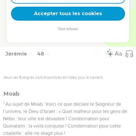
donné des ordres, et lui a confié comme objectif Ascalon et
Accepter tous les cookies
le bord de la mer. »
© Société biblique française – Bibli’O, 1997, avec autorisation. Pour vous procurer
Tout refuser
une Bible imprimée, rendez-vous sur www.editionsbiblio.fr
Jérémie
48
Seuls les Évangiles sont disponibles en vidéo pour le moment.
Moab
1
Au sujet de Moab. Voici ce que déclare le Seigneur de
l’univers, le Dieu d’Israël : « Quel malheur pour les gens de
Nébo : leur ville est dévastée ! Consternation pour
Quiriataïm : la voilà conquise ! Consternation pour cette
citadelle : elle ne réagit plus !