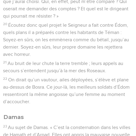
que j’aurai choisi. Qui, en effet, peut m’être comparé ? Qui
oserait me demander des comptes ? Et quel est le dirigeant
qui pourrait me résister ? »
20
Écoutez donc quel projet le Seigneur a fait contre Édom,
quels plans il a préparés contre les habitants de Téman :
Soyez-en sûrs, on les emmènera comme du bétail, jusqu’au
dernier. Soyez-en sûrs, leur propre domaine les rejettera
avec horreur.
21
Au bruit de leur chute la terre tremble ; leurs appels au
secours s’entendent jusqu’à la mer des Roseaux.
22
On dirait qu’un vautour, ailes déployées, s’élève et plane
au-dessus de Bosra. Ce jour-là, les meilleurs soldats d’Édom
ressentiront la même angoisse qu’une femme au moment
d’accoucher.
Damas
23
Au sujet de Damas. « C’est la consternation dans les villes
de Hamath et d’Arpad. Elles ont appris la mauvaise nouvelle