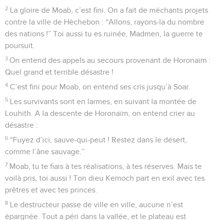
2
La gloire de Moab, c’est fini. On a fait de méchants projets
contre la ville de Hèchebon : “Allons, rayons-la du nombre
des nations !” Toi aussi tu es ruinée, Madmen, la guerre te
poursuit.
3
On entend des appels au secours provenant de Horonaïm :
Quel grand et terrible désastre !
4
C’est fini pour Moab, on entend ses cris jusqu’à Soar.
5
Les survivants sont en larmes, en suivant la montée de
Louhith. A la descente de Horonaïm, on entend crier au
désastre :
6
“Fuyez d’ici, sauve-qui-peut ! Restez dans le désert,
comme l’âne sauvage.”
7
Moab, tu te fiais à tes réalisations, à tes réserves. Mais te
voilà pris, toi aussi ! Ton dieu Kemoch part en exil avec tes
prêtres et avec tes princes.
8
Le destructeur passe de ville en ville, aucune n’est
épargnée. Tout a péri dans la vallée, et le plateau est