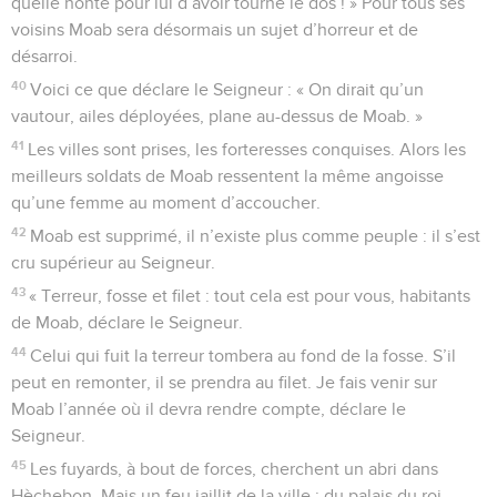
quelle honte pour lui d’avoir tourné le dos ! » Pour tous ses
voisins Moab sera désormais un sujet d’horreur et de
désarroi.
40
Voici ce que déclare le Seigneur : « On dirait qu’un
vautour, ailes déployées, plane au-dessus de Moab. »
41
Les villes sont prises, les forteresses conquises. Alors les
meilleurs soldats de Moab ressentent la même angoisse
qu’une femme au moment d’accoucher.
42
Moab est supprimé, il n’existe plus comme peuple : il s’est
cru supérieur au Seigneur.
43
« Terreur, fosse et filet : tout cela est pour vous, habitants
de Moab, déclare le Seigneur.
44
Celui qui fuit la terreur tombera au fond de la fosse. S’il
peut en remonter, il se prendra au filet. Je fais venir sur
Moab l’année où il devra rendre compte, déclare le
Seigneur.
45
Les fuyards, à bout de forces, cherchent un abri dans
Hèchebon. Mais un feu jaillit de la ville ; du palais du roi