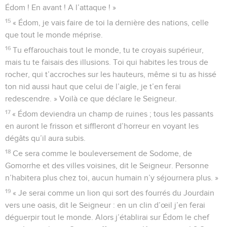
Édom ! En avant ! A l’attaque ! »
15
« Édom, je vais faire de toi la dernière des nations, celle
que tout le monde méprise.
16
Tu effarouchais tout le monde, tu te croyais supérieur,
mais tu te faisais des illusions. Toi qui habites les trous de
rocher, qui t’accroches sur les hauteurs, même si tu as hissé
ton nid aussi haut que celui de l’aigle, je t’en ferai
redescendre. » Voilà ce que déclare le Seigneur.
17
« Édom deviendra un champ de ruines ; tous les passants
en auront le frisson et siffleront d’horreur en voyant les
dégâts qu’il aura subis.
18
Ce sera comme le bouleversement de Sodome, de
Gomorrhe et des villes voisines, dit le Seigneur. Personne
n’habitera plus chez toi, aucun humain n’y séjournera plus. »
19
« Je serai comme un lion qui sort des fourrés du Jourdain
vers une oasis, dit le Seigneur : en un clin d’œil j’en ferai
déguerpir tout le monde. Alors j’établirai sur Édom le chef