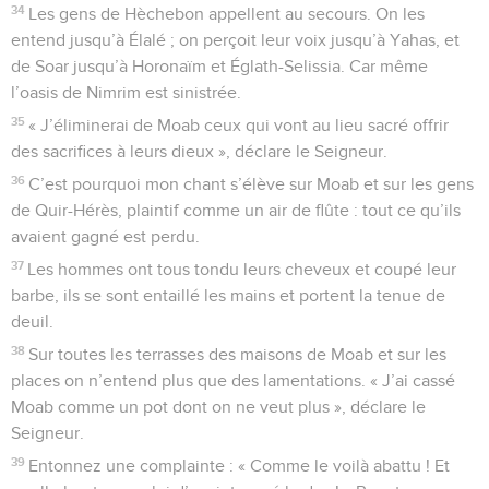
34
Les gens de Hèchebon appellent au secours. On les
entend jusqu’à Élalé ; on perçoit leur voix jusqu’à Yahas, et
de Soar jusqu’à Horonaïm et Églath-Selissia. Car même
l’oasis de Nimrim est sinistrée.
35
« J’éliminerai de Moab ceux qui vont au lieu sacré offrir
des sacrifices à leurs dieux », déclare le Seigneur.
36
C’est pourquoi mon chant s’élève sur Moab et sur les gens
de Quir-Hérès, plaintif comme un air de flûte : tout ce qu’ils
avaient gagné est perdu.
37
Les hommes ont tous tondu leurs cheveux et coupé leur
barbe, ils se sont entaillé les mains et portent la tenue de
deuil.
38
Sur toutes les terrasses des maisons de Moab et sur les
places on n’entend plus que des lamentations. « J’ai cassé
Moab comme un pot dont on ne veut plus », déclare le
Seigneur.
39
Entonnez une complainte : « Comme le voilà abattu ! Et