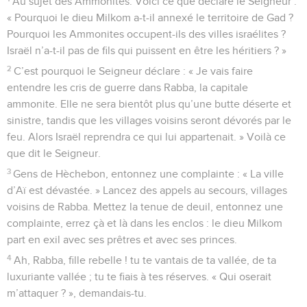
Au sujet des Ammonites. Voici ce que déclare le Seigneur :
« Pourquoi le dieu Milkom a-t-il annexé le territoire de Gad ?
Pourquoi les Ammonites occupent-ils des villes israélites ?
Israël n’a-t-il pas de fils qui puissent en être les héritiers ? »
2
C’est pourquoi le Seigneur déclare : « Je vais faire
entendre les cris de guerre dans Rabba, la capitale
ammonite. Elle ne sera bientôt plus qu’une butte déserte et
sinistre, tandis que les villages voisins seront dévorés par le
feu. Alors Israël reprendra ce qui lui appartenait. » Voilà ce
que dit le Seigneur.
3
Gens de Hèchebon, entonnez une complainte : « La ville
d’Aï est dévastée. » Lancez des appels au secours, villages
voisins de Rabba. Mettez la tenue de deuil, entonnez une
complainte, errez çà et là dans les enclos : le dieu Milkom
part en exil avec ses prêtres et avec ses princes.
4
Ah, Rabba, fille rebelle ! tu te vantais de ta vallée, de ta
luxuriante vallée ; tu te fiais à tes réserves. « Qui oserait
m’attaquer ? », demandais-tu.