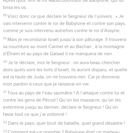
Après quoi, vint le roi Nabucodonosor de Babylone, qui lui
brisa les os.
18
Voici donc ce que déclare le Seigneur de l’univers : « Je
vais intervenir contre le roi de Babylone et contre son pays,
comme je suis intervenu autrefois contre le roi d’Assyrie.
19
Mais je reconduirai Israël jusqu’à son pâturage. Il trouvera
sa nourriture au mont Carmel et au Bachan ; à la montagne
d’Éfraïm et au pays de Galaad il ne manquera de rien.
20
Je le déclare, moi le Seigneur : on aura beau chercher
alors quels sont les torts d’Israël, ils auront disparu, et quelle
est la faute de Juda, on ne trouvera rien. Car je donnerai
mon pardon à ceux que je laisserai en vie.
21
Tous au pays de l’eau saumâtre ! A l’attaque contre lui et
contre les gens de Pécod ! Qu’on les massacre, qu’on les
extermine jusqu’au dernier, déclare le Seigneur ! Qu’on
fasse tout ce que j’ai ordonné !
22
Dans le pays, quel bruit de bataille, quel grand désastre !
23
Comment est-ce possible ? Babylone était un marteau