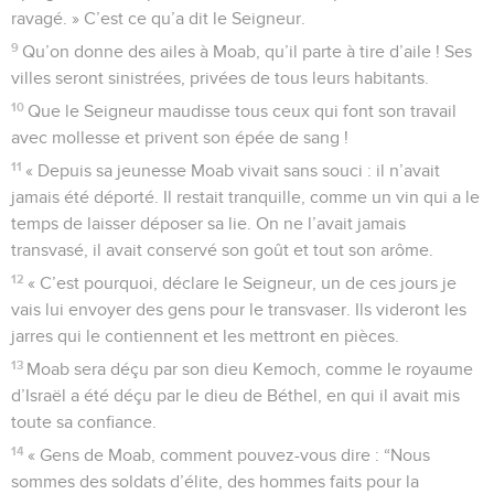
ravagé. » C’est ce qu’a dit le Seigneur.
9
Qu’on donne des ailes à Moab, qu’il parte à tire d’aile ! Ses
villes seront sinistrées, privées de tous leurs habitants.
10
Que le Seigneur maudisse tous ceux qui font son travail
avec mollesse et privent son épée de sang !
11
« Depuis sa jeunesse Moab vivait sans souci : il n’avait
jamais été déporté. Il restait tranquille, comme un vin qui a le
temps de laisser déposer sa lie. On ne l’avait jamais
transvasé, il avait conservé son goût et tout son arôme.
12
« C’est pourquoi, déclare le Seigneur, un de ces jours je
vais lui envoyer des gens pour le transvaser. Ils videront les
jarres qui le contiennent et les mettront en pièces.
13
Moab sera déçu par son dieu Kemoch, comme le royaume
d’Israël a été déçu par le dieu de Béthel, en qui il avait mis
toute sa confiance.
14
« Gens de Moab, comment pouvez-vous dire : “Nous
sommes des soldats d’élite, des hommes faits pour la