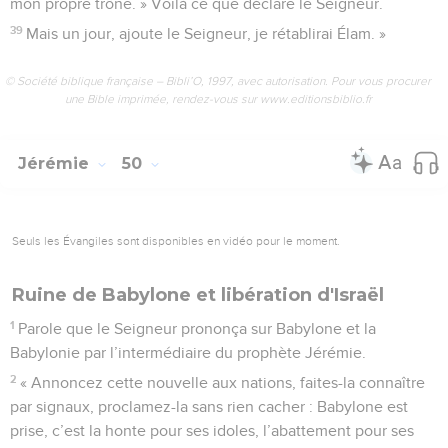
mon propre trône. » Voilà ce que déclare le Seigneur.
39
Mais un jour, ajoute le Seigneur, je rétablirai Élam. »
© Société biblique française – Bibli’O, 1997, avec autorisation. Pour vous procurer
une Bible imprimée, rendez-vous sur www.editionsbiblio.fr
Jérémie
50
Seuls les Évangiles sont disponibles en vidéo pour le moment.
Ruine de Babylone et libération d'Israël
1
Parole que le Seigneur prononça sur Babylone et la
Babylonie par l’intermédiaire du prophète Jérémie.
2
« Annoncez cette nouvelle aux nations, faites-la connaître
par signaux, proclamez-la sans rien cacher : Babylone est
prise, c’est la honte pour ses idoles, l’abattement pour ses