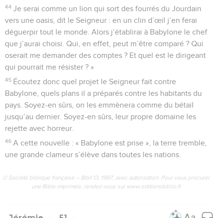
44
Je serai comme un lion qui sort des fourrés du Jourdain
vers une oasis, dit le Seigneur : en un clin d’œil j’en ferai
déguerpir tout le monde. Alors j’établirai à Babylone le chef
que j’aurai choisi. Qui, en effet, peut m’être comparé ? Qui
oserait me demander des comptes ? Et quel est le dirigeant
qui pourrait me résister ? »
45
Écoutez donc quel projet le Seigneur fait contre
Babylone, quels plans il a préparés contre les habitants du
pays. Soyez-en sûrs, on les emmènera comme du bétail
jusqu’au dernier. Soyez-en sûrs, leur propre domaine les
rejette avec horreur.
46
A cette nouvelle : « Babylone est prise », la terre tremble,
une grande clameur s’élève dans toutes les nations.
© Société biblique française – Bibli’O, 1997, avec autorisation. Pour vous procurer
une Bible imprimée, rendez-vous sur www.editionsbiblio.fr
Jérémie
51