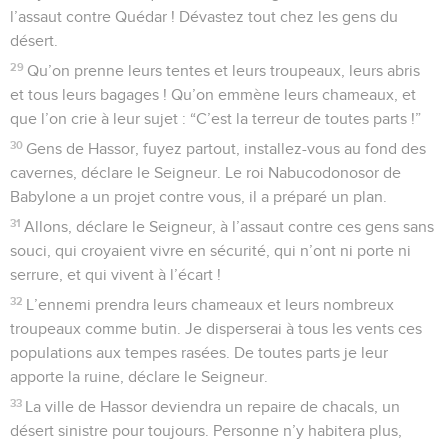
l’assaut contre Quédar ! Dévastez tout chez les gens du
désert.
29
Qu’on prenne leurs tentes et leurs troupeaux, leurs abris
et tous leurs bagages ! Qu’on emmène leurs chameaux, et
que l’on crie à leur sujet : “C’est la terreur de toutes parts !”
30
Gens de Hassor, fuyez partout, installez-vous au fond des
cavernes, déclare le Seigneur. Le roi Nabucodonosor de
Babylone a un projet contre vous, il a préparé un plan.
31
Allons, déclare le Seigneur, à l’assaut contre ces gens sans
souci, qui croyaient vivre en sécurité, qui n’ont ni porte ni
serrure, et qui vivent à l’écart !
32
L’ennemi prendra leurs chameaux et leurs nombreux
troupeaux comme butin. Je disperserai à tous les vents ces
populations aux tempes rasées. De toutes parts je leur
apporte la ruine, déclare le Seigneur.
33
La ville de Hassor deviendra un repaire de chacals, un
désert sinistre pour toujours. Personne n’y habitera plus,