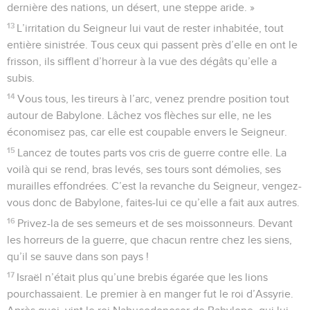
dernière des nations, un désert, une steppe aride. »
13
L’irritation du Seigneur lui vaut de rester inhabitée, tout
entière sinistrée. Tous ceux qui passent près d’elle en ont le
frisson, ils sifflent d’horreur à la vue des dégâts qu’elle a
subis.
14
Vous tous, les tireurs à l’arc, venez prendre position tout
autour de Babylone. Lâchez vos flèches sur elle, ne les
économisez pas, car elle est coupable envers le Seigneur.
15
Lancez de toutes parts vos cris de guerre contre elle. La
voilà qui se rend, bras levés, ses tours sont démolies, ses
murailles effondrées. C’est la revanche du Seigneur, vengez-
vous donc de Babylone, faites-lui ce qu’elle a fait aux autres.
16
Privez-la de ses semeurs et de ses moissonneurs. Devant
les horreurs de la guerre, que chacun rentre chez les siens,
qu’il se sauve dans son pays !
17
Israël n’était plus qu’une brebis égarée que les lions
pourchassaient. Le premier à en manger fut le roi d’Assyrie.