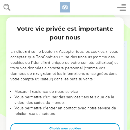
arrive du nord ; c’est bientôt un torrent impétueux, inondant
le pays et ce qui s’y trouve, les villes et leurs populations.
Les gens se mettent à crier, tous les habitants du pays
Français Courant
entonnent une complainte.
Votre vie privée est importante
Jérémie
47
3
On entend les chevaux frapper le sol de leurs sabots, le
pour nous
grondement des chars, le fracas des roues. Les parents en
oublient leurs enfants, ils se tiennent là, les bras ballants.
En cliquant sur le bouton « Accepter tous les cookies », vous
4
C’est que le jour de la dévastation est venu pour tous les
acceptez que TopChrétien utilise des traceurs (comme des
Philistins, si bien qu’il ne reste personne pour aider Tyr et
cookies ou l'identifiant unique de votre compte utilisateur) et
traite vos données à caractère personnel (comme vos
Sidon. Le Seigneur ravage tout chez les Philistins, ces
données de navigation et les informations renseignées dans
survivants de l’île de Kaftor.
votre compte utilisateur) dans les buts suivants :
5
A Gaza, les têtes sont tondues, c’est le deuil. A Ascalon,
c’est un silence de mort. Vous, les survivants des géants,
Mesurer l'audience de notre service
Vous permettre d'utiliser des services tiers tels que de la
jusqu’à quand vous entaillerez-vous le corps ?
vidéo, des cartes du monde…
6
Vous dites : “Hélas, épée du Seigneur, ne prendras-tu
Vous permettre d'entrer en contact avec notre service de
relation aux utilisateurs.
jamais du repos ? Rentre dans ton fourreau, reste tranquille,
arrête.”
Choisir mes cookies
7
– Mais comment prendrait-elle du repos ? Le Seigneur lui a