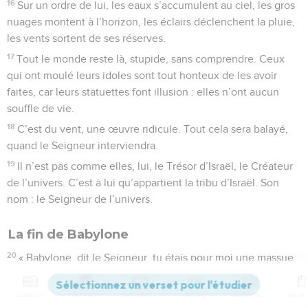
16
Sur un ordre de lui, les eaux s’accumulent au ciel, les gros
nuages montent à l’horizon, les éclairs déclenchent la pluie,
les vents sortent de ses réserves.
17
Tout le monde reste là, stupide, sans comprendre. Ceux
qui ont moulé leurs idoles sont tout honteux de les avoir
faites, car leurs statuettes font illusion : elles n’ont aucun
souffle de vie.
18
C’est du vent, une œuvre ridicule. Tout cela sera balayé,
quand le Seigneur interviendra.
19
Il n’est pas comme elles, lui, le Trésor d’Israël, le Créateur
de l’univers. C’est à lui qu’appartient la tribu d’Israël. Son
nom : le Seigneur de l’univers.
La fin de Babylone
20
« Babylone, dit le Seigneur, tu étais pour moi une massue,
une arme de guerre. Je me suis servi de toi pour mettre en
pièces des nations et détruire des empires.
Contenus
Versions
Commentaires
Strong
Dictionnaire