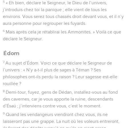
5
« Eh bien, déclare le Seigneur, le Dieu de l’univers,
j’introduis chez toi la panique ; elle vient de tous les
environs. Vous serez tous chassés droit devant vous, et il n’y
aura personne pour regrouper les fuyards.
6
Mais après cela je rétablirai les Ammonites. » Voilà ce que
déclare le Seigneur.
Édom
7
Au sujet d’Édom. Voici ce que déclare le Seigneur de
l’univers : « N’y a-t-il plus de sages à Téman ? Ses
philosophes ont-ils perdu la raison ? Leur sagesse est-elle
rouillée ?
8
Demi-tour, fuyez, gens de Dédan, installez-vous au fond
des cavernes, car je vous apporte la ruine, descendants
d’Ésaü ; j’interviens contre vous, c’est le moment.
9
Quand les vendangeurs viendront chez vous, ils ne
laisseront pas une grappe. La nuit où les voleurs entreront,