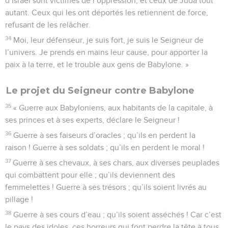
d’Israël sont victimes de l’oppression, et ceux de Juda tout
autant. Ceux qui les ont déportés les retiennent de force,
refusant de les relâcher.
34
Moi, leur défenseur, je suis fort, je suis le Seigneur de
l’univers. Je prends en mains leur cause, pour apporter la
paix à la terre, et le trouble aux gens de Babylone. »
Le projet du Seigneur contre Babylone
35
« Guerre aux Babyloniens, aux habitants de la capitale, à
ses princes et à ses experts, déclare le Seigneur !
36
Guerre à ses faiseurs d’oracles ; qu’ils en perdent la
raison ! Guerre à ses soldats ; qu’ils en perdent le moral !
37
Guerre à ses chevaux, à ses chars, aux diverses peuplades
qui combattent pour elle ; qu’ils deviennent des
femmelettes ! Guerre à ses trésors ; qu’ils soient livrés au
pillage !
38
Guerre à ses cours d’eau ; qu’ils soient asséchés ! Car c’est
le pays des idoles, ces horreurs qui font perdre la tête à tous