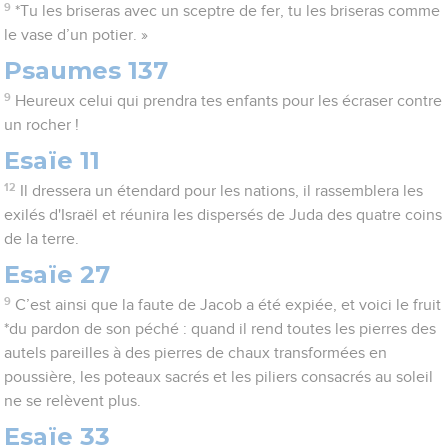
9
*Tu les briseras avec un sceptre de fer, tu les briseras comme
le vase d’un potier. »
Psaumes 137
9
Heureux celui qui prendra tes enfants pour les écraser contre
un rocher !
Esaïe 11
12
Il dressera un étendard pour les nations, il rassemblera les
exilés d'Israël et réunira les dispersés de Juda des quatre coins
de la terre.
Esaïe 27
9
C’est ainsi que la faute de Jacob a été expiée, et voici le fruit
*du pardon de son péché : quand il rend toutes les pierres des
autels pareilles à des pierres de chaux transformées en
poussière, les poteaux sacrés et les piliers consacrés au soleil
ne se relèvent plus.
Esaïe 33