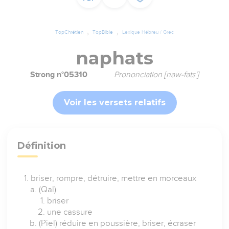
TopChrétien
TopBible
Lexique Hébreu / Grec
naphats
Strong n°05310
Prononciation [naw-fats']
Voir les versets relatifs
Définition
briser, rompre, détruire, mettre en morceaux
(Qal)
briser
une cassure
(Piel) réduire en poussière, briser, écraser