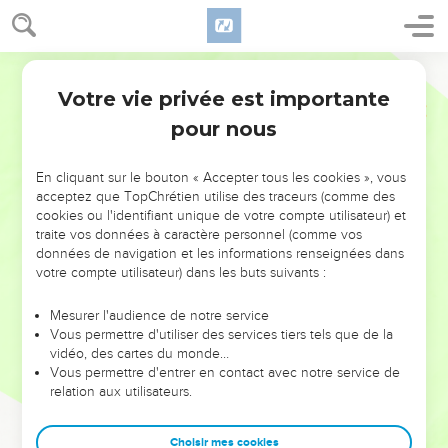
Votre vie privée est importante
pour nous
NE MANQUEZ PAS L’ÉVÉNEMENT
En cliquant sur le bouton « Accepter tous les cookies », vous
DE L’ANNÉE !
acceptez que TopChrétien utilise des traceurs (comme des
cookies ou l'identifiant unique de votre compte utilisateur) et
ET SI LEURS ERREURS POUVAIENT VOUS ÉVITER LES
traite vos données à caractère personnel (comme vos
VOTRES ?
données de navigation et les informations renseignées dans
votre compte utilisateur) dans les buts suivants :
On admire souvent les leaders pour leurs réussites, leur impact,
leur foi ou leur vision. Mais on voit moins les doutes, les erreurs
Mesurer l'audience de notre service
Vous permettre d'utiliser des services tiers tels que de la
et les saisons difficiles qu'ils ont traversés, alors même que ce
vidéo, des cartes du monde…
sont elles qui les ont façonnés.
Vous permettre d'entrer en contact avec notre service de
relation aux utilisateurs.
Dans cette conférence, leaders, entrepreneurs, et responsables
reviennent sur les erreurs marquantes de leur parcours et les
clés pour avancer avec plus de sagesse afin que leurs erreurs
Choisir mes cookies