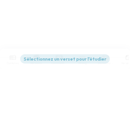
Contenus
Versions
Commentaires
Strong
Dictionnaire
Paramètres de lecture
Afficher les numéros de versets
Mode dyslexique
Désactivé
Simple
Coul
eur