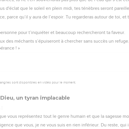
s d'éclat que le soleil en plein midi, tes ténèbres seront pareill
e, parce qu’il y aura de l’espoir. Tu regarderas autour de toi, et
personne pour t’inquiéter et beaucoup rechercheront ta faveur.
eux des méchants s’épuiseront à chercher sans succès un refuge.
pérance ! »
vangiles sont disponibles en vidéo pour le moment.
 Dieu, un tyran implacable
 :
é, que vous représentez tout le genre humain et que la sagesse m
lligence que vous, je ne vous suis en rien inférieur. Du reste, qu