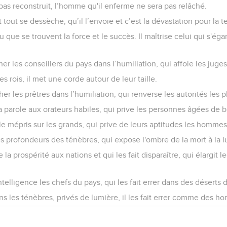
 pas reconstruit, l’homme qu'il enferme ne sera pas relâché.
t tout se dessèche, qu’il l’envoie et c’est la dévastation pour la te
 que se trouvent la force et le succès. Il maîtrise celui qui s'égar
cher les conseillers du pays dans l’humiliation, qui affole les juges
es rois, il met une corde autour de leur taille.
cher les prêtres dans l’humiliation, qui renverse les autorités les p
la parole aux orateurs habiles, qui prive les personnes âgées de 
 le mépris sur les grands, qui prive de leurs aptitudes les hommes 
les profondeurs des ténèbres, qui expose l'ombre de la mort à la 
la prospérité aux nations et qui les fait disparaître, qui élargit leu
'intelligence les chefs du pays, qui les fait errer dans des désert
ans les ténèbres, privés de lumière, il les fait errer comme des h