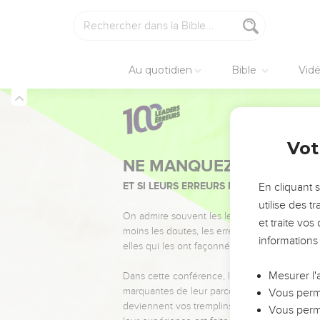
Au quotidien
Bible
Vid
Vot
NE MANQUEZ PAS L’ÉVÉ
ET SI LEURS ERREURS POUVAIENT VOUS 
En cliquant 
utilise des 
On admire souvent les leaders pour leurs réussi
et traite vo
moins les doutes, les erreurs et les saisons di
informations
elles qui les ont façonnés.
Mesurer l'
Dans cette conférence, leaders, entrepreneur
marquantes de leur parcours et les clés pour
Vous perme
deviennent vos tremplins. Que vous guidiez 
Vous perme