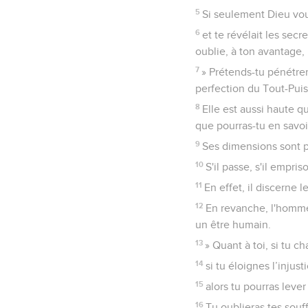
5
Si seulement Dieu voul
6
et te révélait les sec
oublie, à ton avantage, 
7
» Prétends-tu pénétrer
perfection du Tout-Puis
8
Elle est aussi haute q
que pourras-tu en savoi
9
Ses dimensions sont pl
10
S'il passe, s'il empri
11
En effet, il discerne 
12
En revanche, l'homme 
un être humain.
13
» Quant à toi, si tu c
14
si tu éloignes l’injus
15
alors tu pourras leve
16
Tu oublieras tes souf