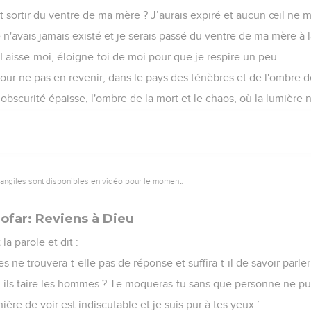
it sortir du ventre de ma mère ? J’aurais expiré et aucun œil ne m
 n'avais jamais existé et je serais passé du ventre de ma mère à 
! Laisse-moi, éloigne-toi de moi pour que je respire un peu
pour ne pas en revenir, dans le pays des ténèbres et de l'ombre d
bscurité épaisse, l'ombre de la mort et le chaos, où la lumière n’
vangiles sont disponibles en vidéo pour le moment.
Sofar: Reviens à Dieu
a parole et dit :
s ne trouvera-t-elle pas de réponse et suffira-t-il de savoir parler
-ils taire les hommes ? Te moqueras-tu sans que personne ne pu
ière de voir est indiscutable et je suis pur à tes yeux.’