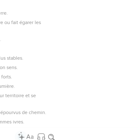
rre.
e ou fait égarer les
.
lus stables.
bon sens.
forts.
lumière.
r territoire et se
s dépourvus de chemin.
ommes ivres.