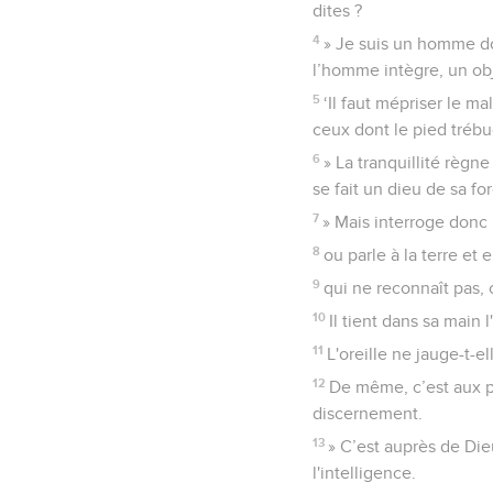
dites ?
4
» Je suis un homme don
l’homme intègre, un ob
5
‘Il faut mépriser le m
ceux dont le pied tréb
6
» La tranquillité règn
se fait un dieu de sa fo
7
» Mais interroge donc l
8
ou parle à la terre et 
9
qui ne reconnaît pas, c
10
Il tient dans sa main 
11
L'oreille ne jauge-t-el
12
De même, c’est aux p
discernement.
13
» C’est auprès de Die
l'intelligence.