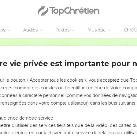
éos
Audios
Textes
Musique
Chrét
re vie privée est importante pour 
NEMENT DE L’ANNÉE !
ÉVITER LES VOTRES ?
sur le bouton « Accepter tous les cookies », vous acceptez que T
traceurs (comme des cookies ou l'identifiant unique de votre compte 
tes, leur impact, leur foi ou leur vision. Mais on voit
s données à caractère personnel (comme vos données de navigatio
fficiles qu'ils ont traversés, alors même que ce sont
 renseignées dans votre compte utilisateur) dans les buts suivants 
audience de notre service
s, et responsables reviennent sur les erreurs
 avancer avec plus de sagesse afin que leurs erreurs
ttre d'utiliser des services tiers tels que de la vidéo, des cartes
un ministère, une équipe, un groupe ou une famille,
ttre d'entrer en contact avec notre service de relation aux utilisat