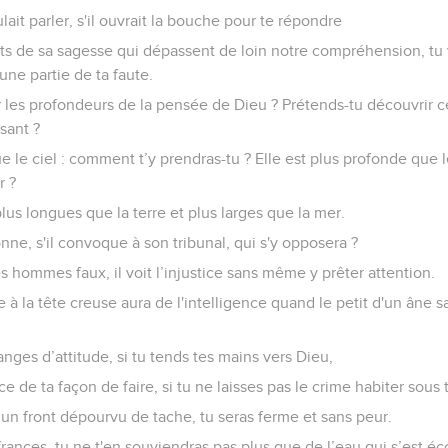
ait parler, s'il ouvrait la bouche pour te répondre
rets de sa sagesse qui dépassent de loin notre compréhension, tu 
une partie de ta faute.
 les profondeurs de la pensée de Dieu ? Prétends-tu découvrir c
sant ?
ue le ciel : comment t’y prendras-tu ? Elle est plus profonde que l
r ?
us longues que la terre et plus larges que la mer.
sonne, s'il convoque à son tribunal, qui s'y opposera ?
les hommes faux, il voit l’injustice sans même y prêter attention.
à la tête creuse aura de l'intelligence quand le petit d'un âne
hanges d’attitude, si tu tends tes mains vers Dieu,
tice de ta façon de faire, si tu ne laisses pas le crime habiter sous 
r un front dépourvu de tache, tu seras ferme et sans peur.
frances, tu ne t'en souviendras pas plus que de l’eau qui s’est éc