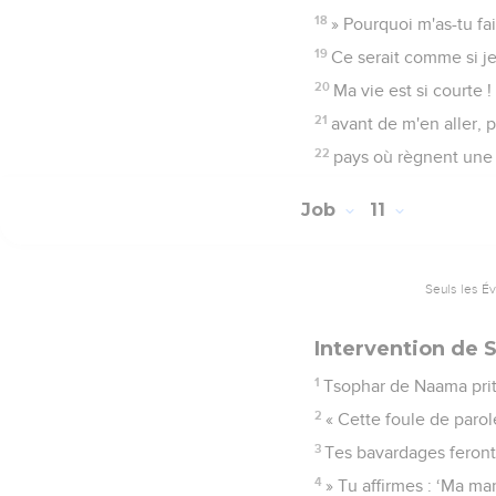
18
» Pourquoi m'as-tu fa
19
Ce serait comme si je
20
Ma vie est si courte 
21
avant de m'en aller, 
22
pays où règnent une o
Job
11
Seuls les É
Intervention de 
1
Tsophar de Naama prit l
2
« Cette foule de parole
3
Tes bavardages feront
4
» Tu affirmes : ‘Ma man