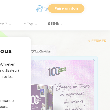
Faire un don
ien ?
Le Top
FERMER
nous
opChrétien
utilisateur)
n et les
:
 du monde…
eurs.