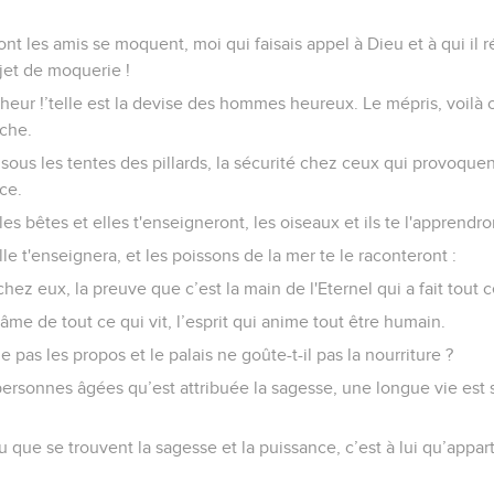
t les amis se moquent, moi qui faisais appel à Dieu et à qui il r
jet de moquerie !
alheur !’telle est la devise des hommes heureux. Le mépris, voilà c
uche.
e sous les tentes des pillards, la sécurité chez ceux qui provoque
rce.
es bêtes et elles t'enseigneront, les oiseaux et ils te l'apprendro
elle t'enseignera, et les poissons de la mer te le raconteront :
hez eux, la preuve que c’est la main de l'Eternel qui a fait tout c
l'âme de tout ce qui vit, l’esprit qui anime tout être humain.
le pas les propos et le palais ne goûte-t-il pas la nourriture ?
ersonnes âgées qu’est attribuée la sagesse, une longue vie es
u que se trouvent la sagesse et la puissance, c’est à lui qu’appar