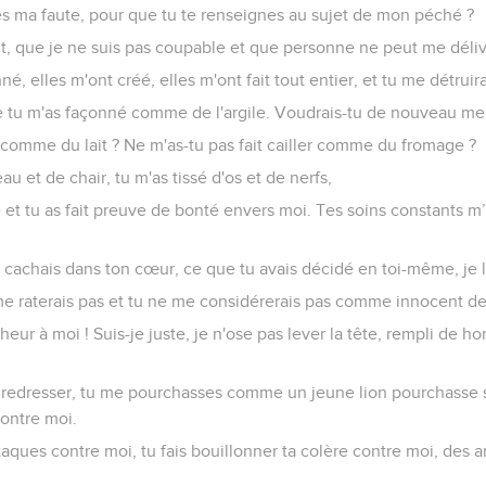
s ma faute, pour que tu te renseignes au sujet de mon péché ?
nt, que je ne suis pas coupable et que personne ne peut me déliv
, elles m'ont créé, elles m'ont fait tout entier, et tu me détruira
 tu m'as façonné comme de l'argile. Voudrais-tu de nouveau me 
 comme du lait ? Ne m'as-tu pas fait cailler comme du fromage ?
u et de chair, tu m'as tissé d'os et de nerfs,
e et tu as fait preuve de bonté envers moi. Tes soins constants m
u cachais dans ton cœur, ce que tu avais décidé en toi-même, je le
me raterais pas et tu ne me considérerais pas comme innocent de
heur à moi ! Suis-je juste, je n'ose pas lever la tête, rempli de h
 redresser, tu me pourchasses comme un jeune lion pourchasse sa
ontre moi.
taques contre moi, tu fais bouillonner ta colère contre moi, des