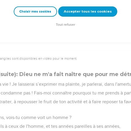
Accepter tous les cookies
Choisir mes cookies
Tout refuser
vangiles sont disponibles en vidéo pour le moment.
suite): Dieu ne m'a fait naître que pour me dét
a vie ! Je laisserai s’exprimer ma plainte, je parlerai, dans l'am
e condamne pas ! Fais-moi connaître pourquoi tu me prends à part
raiter, à repousser le fruit de ton activité et à faire reposer ta fa
ns, vois-tu comme voit un homme ?
eils à ceux de l'homme, et tes années pareilles à ses années,