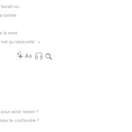
'aurait vu.
la tombe.
e la mort,
est qu’obscurité.’ »
 pour avoir raison ?
isse te confondre ?