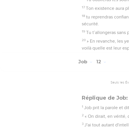
17
Ton existence aura plu
18
tu reprendras confianc
sécurité.
19
Tu t’allongeras sans 
20
» En revanche, les y
voilà quelle est leur es
Job
12
Seuls les É
Réplique de Job:
1
Job prit la parole et dit
2
« On dirait, en vérit
3
J'ai tout autant d'inte