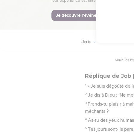
leur expérience est faite pour vous.
Je découvre l’événement
Job
10
Seuls les É
Réplique de Job (
1
» Je suis dégoûté de l
2
Je dis à Dieu : ‘Ne m
3
Prends-tu plaisir à malt
méchants ?
4
As-tu des yeux humai
5
Tes jours sont-ils par