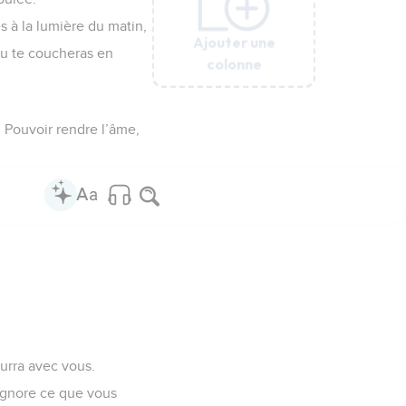
es à la lumière du matin,
Ajouter une
Ajouter une
Ajouter une
Ajouter une
Ajouter une
Ajouter une
 tu te coucheras en
colonne
colonne
colonne
colonne
colonne
colonne
 Pouvoir rendre l’âme,
ourra avec vous.
i ignore ce que vous