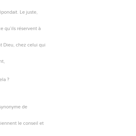
épondait. Le juste,
e qu’ils réservent à
nt Dieu, chez celui qui
nt,
ela ?
t synonyme de
tiennent le conseil et