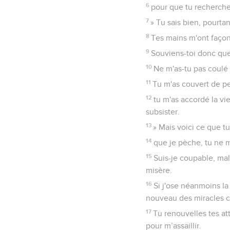
6
pour que tu recherche
7
» Tu sais bien, pourta
8
Tes mains m'ont façonné
9
Souviens-toi donc que
10
Ne m'as-tu pas coulé
11
Tu m'as couvert de pea
12
tu m'as accordé la vi
subsister.
13
» Mais voici ce que t
14
que je pèche, tu ne 
15
Suis-je coupable, mal
misère.
16
Si j'ose néanmoins la
nouveau des miracles c
17
Tu renouvelles tes at
pour m’assaillir.