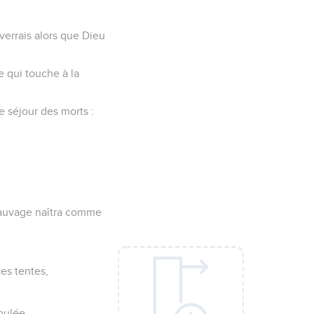
verrais alors que Dieu
e qui touche à la
e séjour des morts :
 sauvage naîtra comme
tes tentes,
oulée.