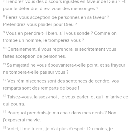
7
Tiendrez-vous des discours injustes en faveur de Dieu ? Et,
pour le défendre, direz-vous des mensonges ?
8
Ferez-vous acception de personnes en sa faveur ?
Prétendrez-vous plaider pour Dieu ?
9
Vous en prendra-t-il bien, s'il vous sonde ? Comme on
trompe un homme, le tromperez-vous ?
10
Certainement, il vous reprendra, si secrètement vous
faites acception de personnes.
11
Sa majesté ne vous épouvantera-t-elle point, et sa frayeur
ne tombera-t-elle pas sur vous ?
12
Vos réminiscences sont des sentences de cendre, vos
remparts sont des remparts de boue !
13
Taisez-vous, laissez-moi ; je veux parler, et qu'il m'arrive ce
qui pourra.
14
Pourquoi prendrais-je ma chair dans mes dents ? Non,
j'exposerai ma vie.
15
Voici, il me tuera ; je n'ai plus d'espoir. Du moins, je