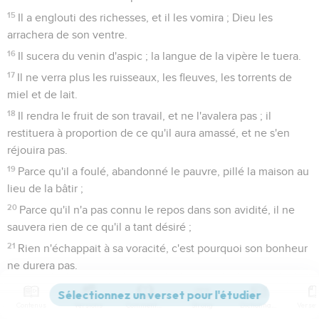
15
Il a englouti des richesses, et il les vomira ; Dieu les
arrachera de son ventre.
16
Il sucera du venin d'aspic ; la langue de la vipère le tuera.
17
Il ne verra plus les ruisseaux, les fleuves, les torrents de
miel et de lait.
18
Il rendra le fruit de son travail, et ne l'avalera pas ; il
restituera à proportion de ce qu'il aura amassé, et ne s'en
réjouira pas.
19
Parce qu'il a foulé, abandonné le pauvre, pillé la maison au
lieu de la bâtir ;
20
Parce qu'il n'a pas connu le repos dans son avidité, il ne
sauvera rien de ce qu'il a tant désiré ;
21
Rien n'échappait à sa voracité, c'est pourquoi son bonheur
ne durera pas.
22
Au comble de l'abondance, il sera dans la gêne ; les mains
de tous les malheureux se jetteront sur lui.
Contenus
Versions
Commentaires
Strong
Dictionnaire