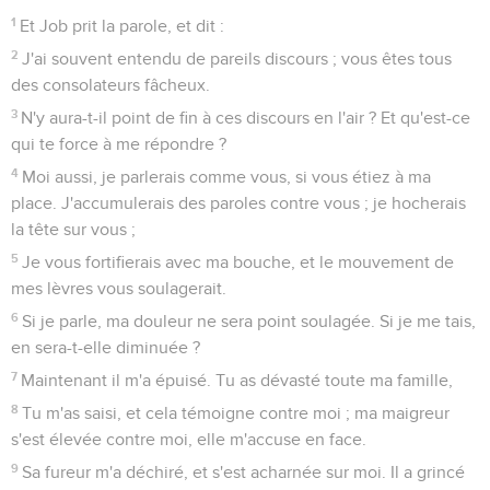
1
Et Job prit la parole, et dit :
2
J'ai souvent entendu de pareils discours ; vous êtes tous
des consolateurs fâcheux.
3
N'y aura-t-il point de fin à ces discours en l'air ? Et qu'est-ce
qui te force à me répondre ?
4
Moi aussi, je parlerais comme vous, si vous étiez à ma
place. J'accumulerais des paroles contre vous ; je hocherais
la tête sur vous ;
5
Je vous fortifierais avec ma bouche, et le mouvement de
mes lèvres vous soulagerait.
6
Si je parle, ma douleur ne sera point soulagée. Si je me tais,
en sera-t-elle diminuée ?
7
Maintenant il m'a épuisé. Tu as dévasté toute ma famille,
8
Tu m'as saisi, et cela témoigne contre moi ; ma maigreur
s'est élevée contre moi, elle m'accuse en face.
9
Sa fureur m'a déchiré, et s'est acharnée sur moi. Il a grincé