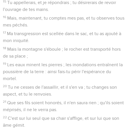
15
Tu appellerais, et je répondrais ; tu désirerais de revoir
l'ouvrage de tes mains.
16
Mais, maintenant, tu comptes mes pas, et tu observes tous
mes péchés.
17
Ma transgression est scellée dans le sac, et tu as ajouté à
mon iniquité.
18
Mais la montagne s'éboule ; le rocher est transporté hors
de sa place ;
19
Les eaux minent les pierres ; les inondations entraînent la
poussière de la terre : ainsi fais-tu périr l'espérance du
mortel.
20
Tu ne cesses de l'assaillir, et il s'en va ; tu changes son
aspect, et tu le renvoies.
21
Que ses fils soient honorés, il n'en saura rien ; qu'ils soient
méprisés, il ne le verra pas.
22
C'est sur lui seul que sa chair s'afflige, et sur lui que son
âme gémit.