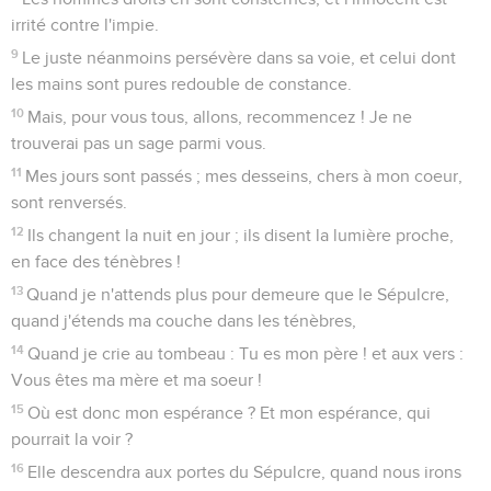
irrité contre l'impie.
9
Le juste néanmoins persévère dans sa voie, et celui dont
les mains sont pures redouble de constance.
10
Mais, pour vous tous, allons, recommencez ! Je ne
trouverai pas un sage parmi vous.
11
Mes jours sont passés ; mes desseins, chers à mon coeur,
sont renversés.
12
Ils changent la nuit en jour ; ils disent la lumière proche,
en face des ténèbres !
13
Quand je n'attends plus pour demeure que le Sépulcre,
quand j'étends ma couche dans les ténèbres,
14
Quand je crie au tombeau : Tu es mon père ! et aux vers :
Vous êtes ma mère et ma soeur !
15
Où est donc mon espérance ? Et mon espérance, qui
pourrait la voir ?
16
Elle descendra aux portes du Sépulcre, quand nous irons