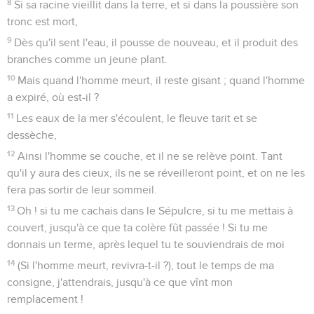
8
Si sa racine vieillit dans la terre, et si dans la poussière son
tronc est mort,
9
Dès qu'il sent l'eau, il pousse de nouveau, et il produit des
branches comme un jeune plant.
10
Mais quand l'homme meurt, il reste gisant ; quand l'homme
a expiré, où est-il ?
11
Les eaux de la mer s'écoulent, le fleuve tarit et se
dessèche,
12
Ainsi l'homme se couche, et il ne se relève point. Tant
qu'il y aura des cieux, ils ne se réveilleront point, et on ne les
fera pas sortir de leur sommeil.
13
Oh ! si tu me cachais dans le Sépulcre, si tu me mettais à
couvert, jusqu'à ce que ta colère fût passée ! Si tu me
donnais un terme, après lequel tu te souviendrais de moi
14
(Si l'homme meurt, revivra-t-il ?), tout le temps de ma
consigne, j'attendrais, jusqu'à ce que vînt mon
remplacement !