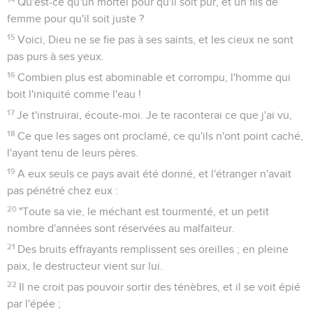
Qu'est-ce qu'un mortel pour qu'il soit pur, et un fils de
femme pour qu'il soit juste ?
15
Voici, Dieu ne se fie pas à ses saints, et les cieux ne sont
pas purs à ses yeux.
16
Combien plus est abominable et corrompu, l'homme qui
boit l'iniquité comme l'eau !
17
Je t'instruirai, écoute-moi. Je te raconterai ce que j'ai vu,
18
Ce que les sages ont proclamé, ce qu'ils n'ont point caché,
l'ayant tenu de leurs pères.
19
A eux seuls ce pays avait été donné, et l'étranger n'avait
pas pénétré chez eux :
20
"Toute sa vie, le méchant est tourmenté, et un petit
nombre d'années sont réservées au malfaiteur.
21
Des bruits effrayants remplissent ses oreilles ; en pleine
paix, le destructeur vient sur lui.
22
Il ne croit pas pouvoir sortir des ténèbres, et il se voit épié
par l'épée ;