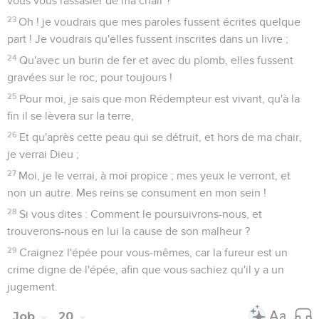
vous vous rassasier de ma chair ?
23
Oh ! je voudrais que mes paroles fussent écrites quelque
part ! Je voudrais qu'elles fussent inscrites dans un livre ;
24
Qu'avec un burin de fer et avec du plomb, elles fussent
gravées sur le roc, pour toujours !
25
Pour moi, je sais que mon Rédempteur est vivant, qu'à la
fin il se lèvera sur la terre,
26
Et qu'après cette peau qui se détruit, et hors de ma chair,
je verrai Dieu ;
27
Moi, je le verrai, à moi propice ; mes yeux le verront, et
non un autre. Mes reins se consument en mon sein !
28
Si vous dites : Comment le poursuivrons-nous, et
trouverons-nous en lui la cause de son malheur ?
29
Craignez l'épée pour vous-mêmes, car la fureur est un
crime digne de l'épée, afin que vous sachiez qu'il y a un
jugement.
Job
20