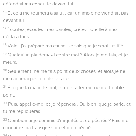
défendrai ma conduite devant lui.
16
Et cela me tournera à salut ; car un impie ne viendrait pas
devant lui.
17
Écoutez, écoutez mes paroles, prêtez l'oreille à mes
déclarations.
18
Voici, j'ai préparé ma cause. Je sais que je serai justifié.
19
Quelqu'un plaidera-t-il contre moi ? Alors je me tais, et je
meurs.
20
Seulement, ne me fais point deux choses, et alors je ne
me cacherai pas loin de ta face :
21
Éloigne ta main de moi, et que ta terreur ne me trouble
point.
22
Puis, appelle-moi et je répondrai. Ou bien, que je parle, et
tu me répliqueras.
23
Combien ai-je commis d'iniquités et de péchés ? Fais-moi
connaître ma transgression et mon péché.
24