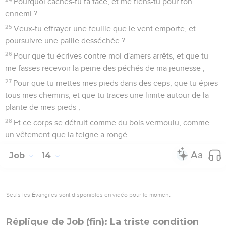
Pourquoi caches-tu ta face, et me tiens-tu pour ton
ennemi ?
25
Veux-tu effrayer une feuille que le vent emporte, et
poursuivre une paille desséchée ?
26
Pour que tu écrives contre moi d'amers arrêts, et que tu
me fasses recevoir la peine des péchés de ma jeunesse ;
27
Pour que tu mettes mes pieds dans des ceps, que tu épies
tous mes chemins, et que tu traces une limite autour de la
plante de mes pieds ;
28
Et ce corps se détruit comme du bois vermoulu, comme
un vêtement que la teigne a rongé.
Job
14
Seuls les Évangiles sont disponibles en vidéo pour le moment.
Réplique de Job (fin): La triste condition