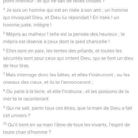
point inférieur ; et qui ne sait de telles choses ?
4
Je suis un homme qui est en risée à son ami ; un homme
qui invoquait Dieu, et Dieu lui répondait ! En risée ! un
homme juste, intègre !
5
Mépris au malheur ! telle est la pensée des heureux ; le
mépris est réservé à ceux dont le pied chancelle !
6
Elles sont en paix, les tentes des pillards, et toutes les
sécurités sont pour ceux qui irritent Dieu, qui se font un dieu
de leur bras.
7
Mais interroge donc les bêtes, et elles t'instruiront ; ou les
oiseaux des cieux, et ils te l'annonceront ;
8
Ou parle à la terre, et elle t'instruira ; et les poissons de la
mer te le raconteront.
9
Qui ne sait, parmi tous ces êtres, que la main de Dieu a fait
cet univers ?
10
Qu'il tient en sa main l'âme de tous les vivants, l'esprit de
toute chair d'homme ?