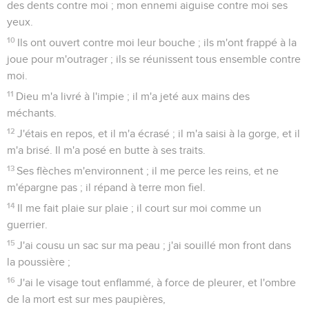
des dents contre moi ; mon ennemi aiguise contre moi ses
yeux.
10
Ils ont ouvert contre moi leur bouche ; ils m'ont frappé à la
joue pour m'outrager ; ils se réunissent tous ensemble contre
moi.
11
Dieu m'a livré à l'impie ; il m'a jeté aux mains des
méchants.
12
J'étais en repos, et il m'a écrasé ; il m'a saisi à la gorge, et il
m'a brisé. Il m'a posé en butte à ses traits.
13
Ses flèches m'environnent ; il me perce les reins, et ne
m'épargne pas ; il répand à terre mon fiel.
14
Il me fait plaie sur plaie ; il court sur moi comme un
guerrier.
15
J'ai cousu un sac sur ma peau ; j'ai souillé mon front dans
la poussière ;
16
J'ai le visage tout enflammé, à force de pleurer, et l'ombre
de la mort est sur mes paupières,