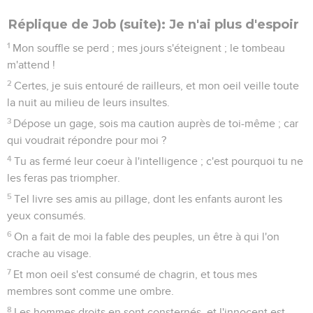
Réplique de Job (suite): Je n'ai plus d'espoir
1
Mon souffle se perd ; mes jours s'éteignent ; le tombeau
m'attend !
2
Certes, je suis entouré de railleurs, et mon oeil veille toute
la nuit au milieu de leurs insultes.
3
Dépose un gage, sois ma caution auprès de toi-même ; car
qui voudrait répondre pour moi ?
4
Tu as fermé leur coeur à l'intelligence ; c'est pourquoi tu ne
les feras pas triompher.
5
Tel livre ses amis au pillage, dont les enfants auront les
yeux consumés.
6
On a fait de moi la fable des peuples, un être à qui l'on
crache au visage.
7
Et mon oeil s'est consumé de chagrin, et tous mes
membres sont comme une ombre.
8
Les hommes droits en sont consternés, et l'innocent est