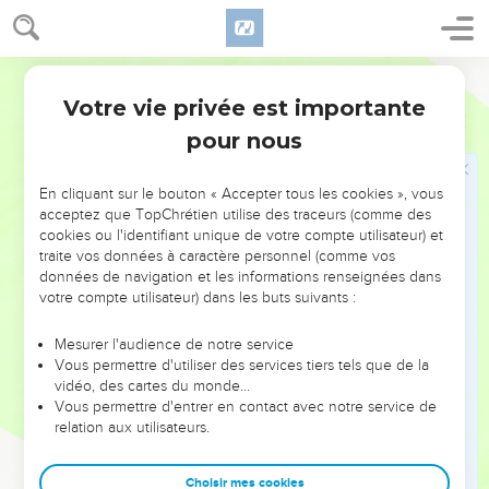
empêchera ?
11
Car il connaît, lui, les hommes de rien ; il voit l'iniquité,
Ostervald
sans qu'elle s'en doute ;
Votre vie privée est importante
12
Job
11
Mais l'homme vide de sens de-viendra intelligent, quand
pour nous
l'ânon sauvage naîtra comme un homme !
13
Si tu disposes bien ton coeur, et si tu étends tes mains
En cliquant sur le bouton « Accepter tous les cookies », vous
vers Dieu,
acceptez que TopChrétien utilise des traceurs (comme des
14
(Si l'iniquité est en tes mains, éloigne-la, et que le crime
cookies ou l'identifiant unique de votre compte utilisateur) et
traite vos données à caractère personnel (comme vos
n'habite point dans tes tentes !)
données de navigation et les informations renseignées dans
15
Alors certainement tu lèveras ton front sans tache ; tu
votre compte utilisateur) dans les buts suivants :
seras raffermi et tu ne craindras rien ;
Mesurer l'audience de notre service
16
Tu oublieras tes peines, tu t'en souviendras comme des
Vous permettre d'utiliser des services tiers tels que de la
eaux écoulées.
vidéo, des cartes du monde…
17
Vous permettre d'entrer en contact avec notre service de
La vie se lèvera pour toi plus brillante que le midi, et
relation aux utilisateurs.
l'obscurité même sera comme le matin.
18
Tu seras plein de confiance, parce que tu auras lieu
Choisir mes cookies