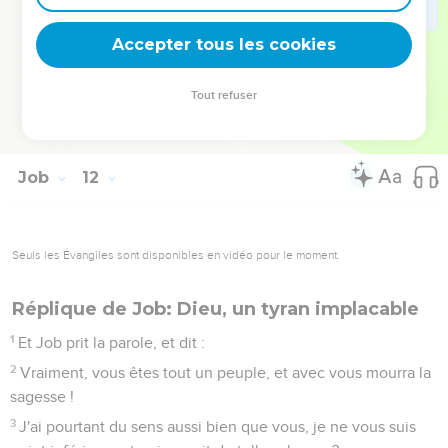
d'espérer ; tu exploreras autour de toi, et tu te coucheras en
sécurité ;
Accepter tous les cookies
19
Tu t'étendras à ton aise, et nul ne t'effraiera ; et bien des
gens te feront la cour.
Tout refuser
20
Mais les yeux des méchants seront consumés ; tout refuge
leur sera ôté, et toute leur espérance sera de rendre l'âme.
Job
12
Seuls les Évangiles sont disponibles en vidéo pour le moment.
Réplique de Job: Dieu, un tyran implacable
1
Et Job prit la parole, et dit :
2
Vraiment, vous êtes tout un peuple, et avec vous mourra la
sagesse !
3
J'ai pourtant du sens aussi bien que vous, je ne vous suis