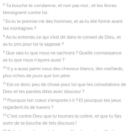
6
Ta bouche te condamne, et non pas moi ; et tes lèvres
témoignent contre toi.
7
Es-tu le premier-né des hommes, et as-tu été formé avant
les montagnes ?
8
As-tu entendu ce qui s'est dit dans le conseil de Dieu, et
as-tu pris pour toi la sagesse ?
9
Que sais-tu que nous ne sachions ? Quelle connaissance
as-tu que nous n'ayons aussi ?
10
Il y a aussi parmi nous des cheveux blancs, des vieillards,
plus riches de jours que ton père.
11
Est-ce donc peu de chose pour toi que les consolations de
Dieu et les paroles dites avec douceur ?
12
Pourquoi ton coeur s'emporte-t-il ? Et pourquoi tes yeux
regardent-ils de travers ?
13
C'est contre Dieu que tu tournes ta colère, et que tu fais
sortir de ta bouche de tels discours !
14