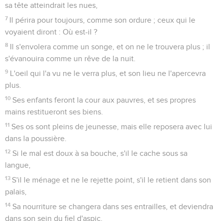
sa tête atteindrait les nues,
7
Il périra pour toujours, comme son ordure ; ceux qui le
voyaient diront : Où est-il ?
8
Il s'envolera comme un songe, et on ne le trouvera plus ; il
s'évanouira comme un rêve de la nuit.
9
L'oeil qui l'a vu ne le verra plus, et son lieu ne l'apercevra
plus.
10
Ses enfants feront la cour aux pauvres, et ses propres
mains restitueront ses biens.
11
Ses os sont pleins de jeunesse, mais elle reposera avec lui
dans la poussière.
12
Si le mal est doux à sa bouche, s'il le cache sous sa
langue,
13
S'il le ménage et ne le rejette point, s'il le retient dans son
palais,
14
Sa nourriture se changera dans ses entrailles, et deviendra
dans son sein du fiel d'aspic.