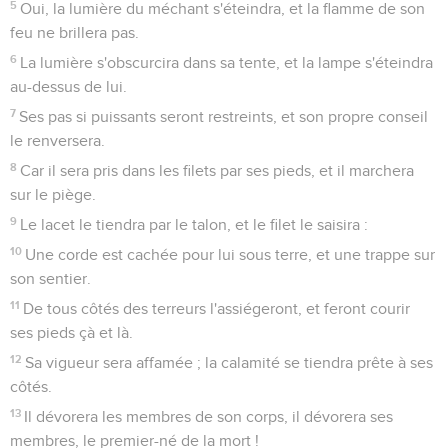
5
Oui, la lumière du méchant s'éteindra, et la flamme de son
feu ne brillera pas.
6
La lumière s'obscurcira dans sa tente, et la lampe s'éteindra
au-dessus de lui.
7
Ses pas si puissants seront restreints, et son propre conseil
le renversera.
8
Car il sera pris dans les filets par ses pieds, et il marchera
sur le piège.
9
Le lacet le tiendra par le talon, et le filet le saisira :
10
Une corde est cachée pour lui sous terre, et une trappe sur
son sentier.
11
De tous côtés des terreurs l'assiégeront, et feront courir
ses pieds çà et là.
12
Sa vigueur sera affamée ; la calamité se tiendra prête à ses
côtés.
13
Il dévorera les membres de son corps, il dévorera ses
membres, le premier-né de la mort !