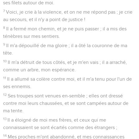
ses filets autour de moi.
7
Voici, je crie à la violence, et on ne me répond pas ; je crie
au secours, et il n'y a point de justice !
8
Il a fermé mon chemin, et je ne puis passer ; il a mis des
ténèbres sur mes sentiers.
9
Il m'a dépouillé de ma gloire ; il a ôté la couronne de ma
tête.
10
Il m'a détruit de tous côtés, et je m'en vais ; il a arraché,
comme un arbre, mon espérance.
11
Il a allumé sa colère contre moi, et il m'a tenu pour l'un de
ses ennemis.
12
Ses troupes sont venues en-semble ; elles ont dressé
contre moi leurs chaussées, et se sont campées autour de
ma tente.
13
Il a éloigné de moi mes frères, et ceux qui me
connaissaient se sont écartés comme des étrangers ;
14
Mes proches m'ont abandonné, et mes connaissances