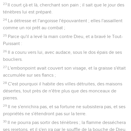
23
Il court çà et là, cherchant son pain ; il sait que le jour des
ténèbres lui est préparé.
24
La détresse et l'angoisse l'épouvantent ; elles l'assaillent
comme un roi prêt au combat ;
25
Parce qu'il a levé la main contre Dieu, et a bravé le Tout-
Puissant :
26
Il a couru vers lui, avec audace, sous le dos épais de ses
boucliers.
27
L'embonpoint avait couvert son visage, et la graisse s'était
accumulée sur ses flancs ;
28
C'est pourquoi il habite des villes détruites, des maisons
désertes, tout près de n'être plus que des monceaux de
pierres.
29
Il ne s'enrichira pas, et sa fortune ne subsistera pas, et ses
propriétés ne s'étendront pas sur la terre.
30
Il ne pourra pas sortir des ténèbres ; la flamme desséchera
ses rejetons, et il s'en ira par le souffle de la bouche de Dieu.