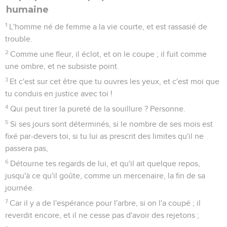
humaine
1
L'homme né de femme a la vie courte, et est rassasié de
trouble.
2
Comme une fleur, il éclot, et on le coupe ; il fuit comme
une ombre, et ne subsiste point.
3
Et c'est sur cet être que tu ouvres les yeux, et c'est moi que
tu conduis en justice avec toi !
4
Qui peut tirer la pureté de la souillure ? Personne.
5
Si ses jours sont déterminés, si le nombre de ses mois est
fixé par-devers toi, si tu lui as prescrit des limites qu'il ne
passera pas,
6
Détourne tes regards de lui, et qu'il ait quelque repos,
jusqu'à ce qu'il goûte, comme un mercenaire, la fin de sa
journée.
7
Car il y a de l'espérance pour l'arbre, si on l'a coupé ; il
reverdit encore, et il ne cesse pas d'avoir des rejetons ;