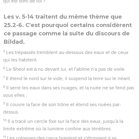
qui est sorti de toi ?
Les v. 5-14 traitent du même thème que
25.2-6. C'est pourquoi certains considèrent
ce passage comme la suite du discours de
Bildad.
5
Les trépassés tremblent au-dessous des eaux et de ceux
qui les habitent.
6
Le Shéol est à nu devant lui, et l'abîme n'a pas de voile.
7
Il étend le nord sur le vide, il suspend la terre sur le néant.
8
Il serre les eaux dans ses nuages, et la nuée ne se fend pas
sous elles ;
9
Il couvre la face de son trône et étend ses nuées par-
dessus.
10
Il a tracé un cercle fixe sur la face des eaux, jusqu'à la
limite extrême où la lumière confine aux ténèbres.
11
Les colonnes des cieux branlent et s'étonnent à sa