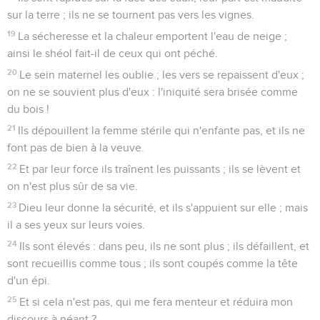
sur la terre ; ils ne se tournent pas vers les vignes.
19
La sécheresse et la chaleur emportent l'eau de neige ;
ainsi le shéol fait-il de ceux qui ont péché.
20
Le sein maternel les oublie ; les vers se repaissent d'eux ;
on ne se souvient plus d'eux : l'iniquité sera brisée comme
du bois !
21
Ils dépouillent la femme stérile qui n'enfante pas, et ils ne
font pas de bien à la veuve.
22
Et par leur force ils traînent les puissants ; ils se lèvent et
on n'est plus sûr de sa vie.
23
Dieu leur donne la sécurité, et ils s'appuient sur elle ; mais
il a ses yeux sur leurs voies.
24
Ils sont élevés : dans peu, ils ne sont plus ; ils défaillent, et
sont recueillis comme tous ; ils sont coupés comme la tête
d'un épi.
25
Et si cela n'est pas, qui me fera menteur et réduira mon
discours à néant ?