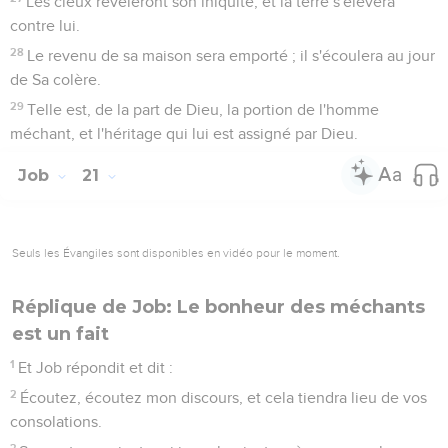
Les cieux révéleront son iniquité, et la terre s'élèvera
contre lui.
28
Le revenu de sa maison sera emporté ; il s'écoulera au jour
de Sa colère.
29
Telle est, de la part de Dieu, la portion de l'homme
méchant, et l'héritage qui lui est assigné par Dieu.
Job
21
Seuls les Évangiles sont disponibles en vidéo pour le moment.
Réplique de Job: Le bonheur des méchants
est un fait
1
Et Job répondit et dit :
2
Écoutez, écoutez mon discours, et cela tiendra lieu de vos
consolations.
3