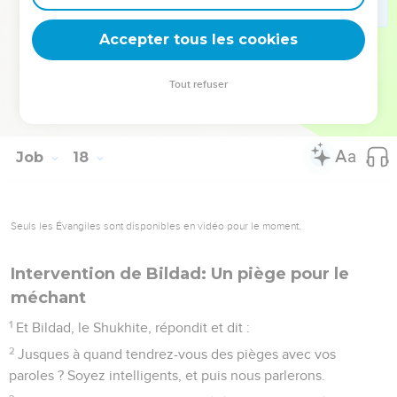
14
Je crie à la fosse : Tu es mon père ! aux vers : Ma mère et
Accepter tous les cookies
ma soeur !
15
Où donc est mon espoir ? Et mon espoir, qui le verra ?
Tout refuser
16
Il descendra vers les barres du shéol, lorsque ensemble
nous aurons du repos dans la poussière.
Job
18
Seuls les Évangiles sont disponibles en vidéo pour le moment.
Intervention de Bildad: Un piège pour le
méchant
1
Et Bildad, le Shukhite, répondit et dit :
2
Jusques à quand tendrez-vous des pièges avec vos
paroles ? Soyez intelligents, et puis nous parlerons.