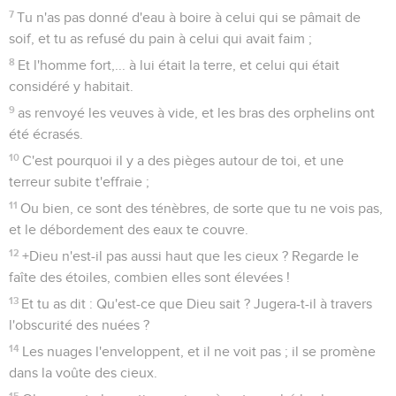
7
Tu n'as pas donné d'eau à boire à celui qui se pâmait de
soif, et tu as refusé du pain à celui qui avait faim ;
8
Et l'homme fort,... à lui était la terre, et celui qui était
considéré y habitait.
9
as renvoyé les veuves à vide, et les bras des orphelins ont
été écrasés.
10
C'est pourquoi il y a des pièges autour de toi, et une
terreur subite t'effraie ;
11
Ou bien, ce sont des ténèbres, de sorte que tu ne vois pas,
et le débordement des eaux te couvre.
12
+Dieu n'est-il pas aussi haut que les cieux ? Regarde le
faîte des étoiles, combien elles sont élevées !
13
Et tu as dit : Qu'est-ce que Dieu sait ? Jugera-t-il à travers
l'obscurité des nuées ?
14
Les nuages l'enveloppent, et il ne voit pas ; il se promène
dans la voûte des cieux.
15