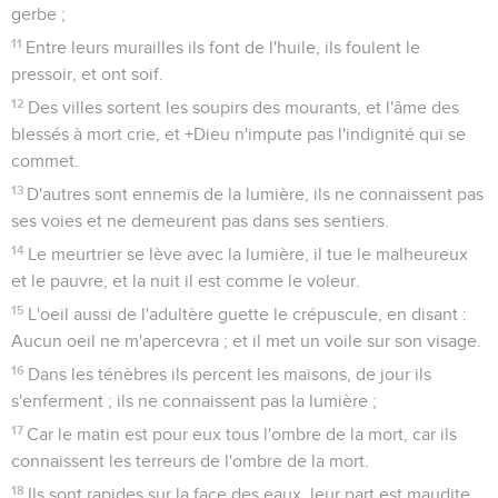
gerbe ;
11
Entre leurs murailles ils font de l'huile, ils foulent le
pressoir, et ont soif.
12
Des villes sortent les soupirs des mourants, et l'âme des
blessés à mort crie, et +Dieu n'impute pas l'indignité qui se
commet.
13
D'autres sont ennemis de la lumière, ils ne connaissent pas
ses voies et ne demeurent pas dans ses sentiers.
14
Le meurtrier se lève avec la lumière, il tue le malheureux
et le pauvre, et la nuit il est comme le voleur.
15
L'oeil aussi de l'adultère guette le crépuscule, en disant :
Aucun oeil ne m'apercevra ; et il met un voile sur son visage.
16
Dans les ténèbres ils percent les maisons, de jour ils
s'enferment ; ils ne connaissent pas la lumière ;
17
Car le matin est pour eux tous l'ombre de la mort, car ils
connaissent les terreurs de l'ombre de la mort.
18
Ils sont rapides sur la face des eaux, leur part est maudite