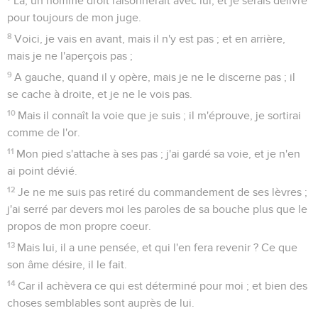
Là, un homme droit raisonnerait avec lui, et je serais délivré
pour toujours de mon juge.
8
Voici, je vais en avant, mais il n'y est pas ; et en arrière,
mais je ne l'aperçois pas ;
9
A gauche, quand il y opère, mais je ne le discerne pas ; il
se cache à droite, et je ne le vois pas.
10
Mais il connaît la voie que je suis ; il m'éprouve, je sortirai
comme de l'or.
11
Mon pied s'attache à ses pas ; j'ai gardé sa voie, et je n'en
ai point dévié.
12
Je ne me suis pas retiré du commandement de ses lèvres ;
j'ai serré par devers moi les paroles de sa bouche plus que le
propos de mon propre coeur.
13
Mais lui, il a une pensée, et qui l'en fera revenir ? Ce que
son âme désire, il le fait.
14
Car il achèvera ce qui est déterminé pour moi ; et bien des
choses semblables sont auprès de lui.