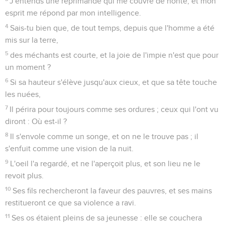
J'entends une réprimande qui me couvre de honte, et mon
esprit me répond par mon intelligence.
4
Sais-tu bien que, de tout temps, depuis que l'homme a été
mis sur la terre,
5
des méchants est courte, et la joie de l'impie n'est que pour
un moment ?
6
Si sa hauteur s'élève jusqu'aux cieux, et que sa tête touche
les nuées,
7
Il périra pour toujours comme ses ordures ; ceux qui l'ont vu
diront : Où est-il ?
8
Il s'envole comme un songe, et on ne le trouve pas ; il
s'enfuit comme une vision de la nuit.
9
L'oeil l'a regardé, et ne l'aperçoit plus, et son lieu ne le
revoit plus.
10
Ses fils rechercheront la faveur des pauvres, et ses mains
restitueront ce que sa violence a ravi.
11
Ses os étaient pleins de sa jeunesse : elle se couchera