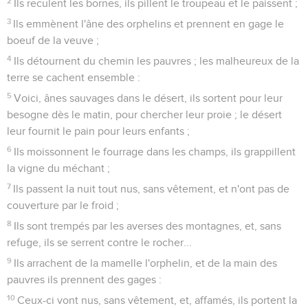
2
Ils reculent les bornes, ils pillent le troupeau et le paissent ;
3
Ils emmènent l'âne des orphelins et prennent en gage le
boeuf de la veuve ;
4
Ils détournent du chemin les pauvres ; les malheureux de la
terre se cachent ensemble :
5
Voici, ânes sauvages dans le désert, ils sortent pour leur
besogne dès le matin, pour chercher leur proie ; le désert
leur fournit le pain pour leurs enfants ;
6
Ils moissonnent le fourrage dans les champs, ils grappillent
la vigne du méchant ;
7
Ils passent la nuit tout nus, sans vêtement, et n'ont pas de
couverture par le froid ;
8
Ils sont trempés par les averses des montagnes, et, sans
refuge, ils se serrent contre le rocher...
9
Ils arrachent de la mamelle l'orphelin, et de la main des
pauvres ils prennent des gages :
10
Ceux-ci vont nus, sans vêtement, et, affamés, ils portent la