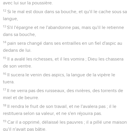
avec lui sur la poussière.
12
Si le mal est doux dans sa bouche, et qu'il le cache sous sa
langue,
13
S'il l'épargne et ne l'abandonne pas, mais qu'il le retienne
dans sa bouche,
14
pain sera changé dans ses entrailles en un fiel d'aspic au
dedans de lui.
15
Il a avalé les richesses, et il les vomira ; Dieu les chassera
de son ventre.
16
Il sucera le venin des aspics, la langue de la vipère le
tuera.
17
Il ne verra pas des ruisseaux, des rivières, des torrents de
miel et de beurre.
18
Il rendra le fruit de son travail, et ne l'avalera pas ; il le
restituera selon sa valeur, et ne s'en réjouira pas.
19
Car il a opprimé, délaissé les pauvres ; il a pillé une maison
qu'il n'avait pas bâtie.