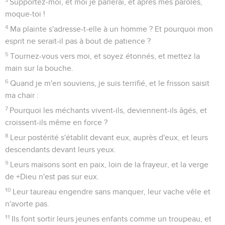
Supportez-moi, et moi je parlerai, et après mes paroles,
moque-toi !
4
Ma plainte s'adresse-t-elle à un homme ? Et pourquoi mon
esprit ne serait-il pas à bout de patience ?
5
Tournez-vous vers moi, et soyez étonnés, et mettez la
main sur la bouche.
6
Quand je m'en souviens, je suis terrifié, et le frisson saisit
ma chair :
7
Pourquoi les méchants vivent-ils, deviennent-ils âgés, et
croissent-ils même en force ?
8
Leur postérité s'établit devant eux, auprès d'eux, et leurs
descendants devant leurs yeux.
9
Leurs maisons sont en paix, loin de la frayeur, et la verge
de +Dieu n'est pas sur eux.
10
Leur taureau engendre sans manquer, leur vache vêle et
n'avorte pas.
11
Ils font sortir leurs jeunes enfants comme un troupeau, et