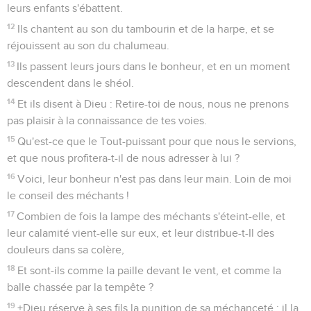
leurs enfants s'ébattent.
12
Ils chantent au son du tambourin et de la harpe, et se
réjouissent au son du chalumeau.
13
Ils passent leurs jours dans le bonheur, et en un moment
descendent dans le shéol.
14
Et ils disent à Dieu : Retire-toi de nous, nous ne prenons
pas plaisir à la connaissance de tes voies.
15
Qu'est-ce que le Tout-puissant pour que nous le servions,
et que nous profitera-t-il de nous adresser à lui ?
16
Voici, leur bonheur n'est pas dans leur main. Loin de moi
le conseil des méchants !
17
Combien de fois la lampe des méchants s'éteint-elle, et
leur calamité vient-elle sur eux, et leur distribue-t-Il des
douleurs dans sa colère,
18
Et sont-ils comme la paille devant le vent, et comme la
balle chassée par la tempête ?
19
+Dieu réserve à ses fils la punition de sa méchanceté : il la