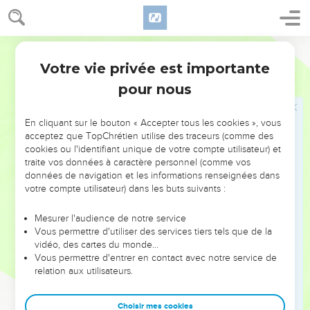
de ses fils seront consumés.
6
Et il a fait de moi un proverbe des peuples, et je suis
Darby
devenu un homme auquel on crache au visage.
Votre vie privée est importante
7
Mon oeil est terni par le chagrin, et mes membres sont tous
Job
17
comme une ombre.
pour nous
8
Les hommes droits en seront étonnés, et l'innocent
s'élèvera contre l'impie ;
En cliquant sur le bouton « Accepter tous les cookies », vous
acceptez que TopChrétien utilise des traceurs (comme des
9
Mais le juste tiendra ferme dans sa voie, et celui qui a les
cookies ou l'identifiant unique de votre compte utilisateur) et
mains pures croîtra en force.
traite vos données à caractère personnel (comme vos
données de navigation et les informations renseignées dans
10
Mais quant à vous tous, revenez encore, je vous prie ; mais
votre compte utilisateur) dans les buts suivants :
je ne trouverai pas un sage parmi vous.
11
Mes jours sont passés, mes desseins sont frustrés, -les
Mesurer l'audience de notre service
Vous permettre d'utiliser des services tiers tels que de la
plans chéris de mon coeur.
vidéo, des cartes du monde…
12
Ils font de la nuit le jour, la lumière proche en présence
Vous permettre d'entrer en contact avec notre service de
des ténèbres ;
relation aux utilisateurs.
13
Si j'espère, le shéol est ma maison, j'étends mon lit dans
Choisir mes cookies
les ténèbres ;