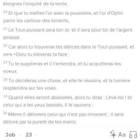
éloignes l'iniquité de ta tente,
24
Et que tu mettes l'or avec la poussière, et l'or d'Ophir
parmi les cailloux des torrents,
25
Le Tout-puissant sera ton or, et il sera pour toi de l'argent
amassé.
26
Car alors tu trouveras tes délices dans le Tout-puissant, et
vers +Dieu tu élèveras ta face ;
27
Tu le supplieras et il t'entendra, et tu acquitteras tes
voeux.
28
Tu décideras une chose, et elle te réussira, et la lumière
resplendira sur tes voies.
29
Quand elles seront abaissées, alors tu diras : Lève-toi ! et
celui qui a les yeux baissés, Il le sauvera ;
30
Même Il délivrera celui qui n'est pas innocent : il sera
délivré par la pureté de tes mains.
Job
23