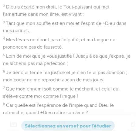
2
Dieu a écarté mon droit, le Tout-puissant qui met
l'amertume dans mon âme, est vivant :
3
Tant que mon souffle est en moi et l'esprit de +Dieu dans
mes narines,
4
Mes lèvres ne diront pas d'iniquité, et ma langue ne
prononcera pas de fausseté.
5
Loin de moi que je vous justifie ! Jusqu'à ce que j'expire, je
ne lâcherai pas ma perfection ;
6
Je tiendrai ferme ma justice et je n'en ferai pas abandon ;
mon coeur ne me reproche aucun de mes jours.
7
Que mon ennemi soit comme le méchant, et celui qui
s'élève contre moi comme l'inique !
8
Car quelle est l'espérance de l'impie quand Dieu le
retranche, quand +Dieu retire son âme ?
9
Dieu entendra-t-il son cri quand la détresse viendra sur lui ?
10
Contenus
Versions
Commentaires
Strong
Dictionnaire
Trouvera-t-il ses délices dans le Tout-puissant ? Invoquera-