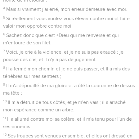
4
Mais si vraiment j'ai erré, mon erreur demeure avec moi.
5
Si réellement vous voulez vous élever contre moi et faire
valoir mon opprobre contre moi,
6
Sachez donc que c'est +Dieu qui me renverse et qui
m'entoure de son filet.
7
Voici, je crie à la violence, et je ne suis pas exaucé ; je
pousse des cris, et il n'y a pas de jugement.
8
Il a fermé mon chemin et je ne puis passer, et il a mis des
ténèbres sur mes sentiers ;
9
Il m'a dépouillé de ma gloire et a ôté la couronne de dessus
ma tête ;
10
Il m'a détruit de tous côtés, et je m'en vais ; il a arraché
mon espérance comme un arbre.
11
Il a allumé contre moi sa colère, et il m'a tenu pour l'un de
ses ennemis.
12
Ses troupes sont venues ensemble, et elles ont dressé en