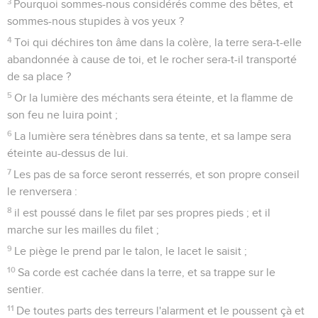
3
Pourquoi sommes-nous considérés comme des bêtes, et
sommes-nous stupides à vos yeux ?
4
Toi qui déchires ton âme dans la colère, la terre sera-t-elle
abandonnée à cause de toi, et le rocher sera-t-il transporté
de sa place ?
5
Or la lumière des méchants sera éteinte, et la flamme de
son feu ne luira point ;
6
La lumière sera ténèbres dans sa tente, et sa lampe sera
éteinte au-dessus de lui.
7
Les pas de sa force seront resserrés, et son propre conseil
le renversera :
8
il est poussé dans le filet par ses propres pieds ; et il
marche sur les mailles du filet ;
9
Le piège le prend par le talon, le lacet le saisit ;
10
Sa corde est cachée dans la terre, et sa trappe sur le
sentier.
11
De toutes parts des terreurs l'alarment et le poussent çà et