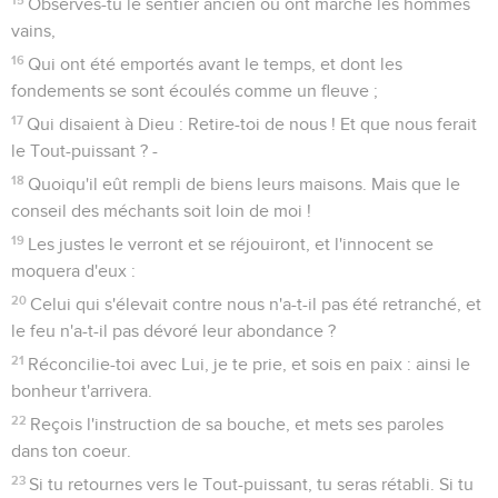
Observes-tu le sentier ancien où ont marché les hommes
vains,
16
Qui ont été emportés avant le temps, et dont les
fondements se sont écoulés comme un fleuve ;
17
Qui disaient à Dieu : Retire-toi de nous ! Et que nous ferait
le Tout-puissant ? -
18
Quoiqu'il eût rempli de biens leurs maisons. Mais que le
conseil des méchants soit loin de moi !
19
Les justes le verront et se réjouiront, et l'innocent se
moquera d'eux :
20
Celui qui s'élevait contre nous n'a-t-il pas été retranché, et
le feu n'a-t-il pas dévoré leur abondance ?
21
Réconcilie-toi avec Lui, je te prie, et sois en paix : ainsi le
bonheur t'arrivera.
22
Reçois l'instruction de sa bouche, et mets ses paroles
dans ton coeur.
23
Si tu retournes vers le Tout-puissant, tu seras rétabli. Si tu