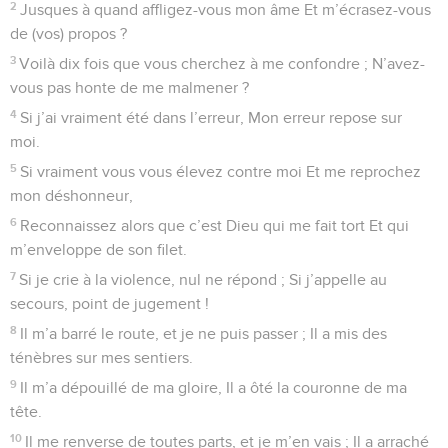
2
Jusques à quand affligez-vous mon âme Et m’écrasez-vous
de (vos) propos ?
3
Voilà dix fois que vous cherchez à me confondre ; N’avez-
vous pas honte de me malmener ?
4
Si j’ai vraiment été dans l’erreur, Mon erreur repose sur
moi.
5
Si vraiment vous vous élevez contre moi Et me reprochez
mon déshonneur,
6
Reconnaissez alors que c’est Dieu qui me fait tort Et qui
m’enveloppe de son filet.
7
Si je crie à la violence, nul ne répond ; Si j’appelle au
secours, point de jugement !
8
Il m’a barré le route, et je ne puis passer ; Il a mis des
ténèbres sur mes sentiers.
9
Il m’a dépouillé de ma gloire, Il a ôté la couronne de ma
tête.
10
Il me renverse de toutes parts, et je m’en vais ; Il a arraché