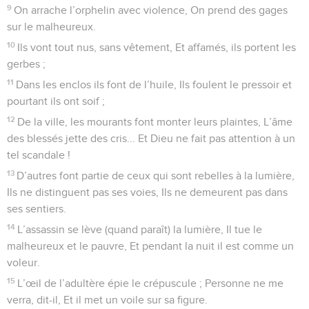
9
On arrache l’orphelin avec violence, On prend des gages
sur le malheureux.
10
Ils vont tout nus, sans vêtement, Et affamés, ils portent les
gerbes ;
11
Dans les enclos ils font de l’huile, Ils foulent le pressoir et
pourtant ils ont soif ;
12
De la ville, les mourants font monter leurs plaintes, L’âme
des blessés jette des cris... Et Dieu ne fait pas attention à un
tel scandale !
13
D’autres font partie de ceux qui sont rebelles à la lumière,
Ils ne distinguent pas ses voies, Ils ne demeurent pas dans
ses sentiers.
14
L’assassin se lève (quand paraît) la lumière, Il tue le
malheureux et le pauvre, Et pendant la nuit il est comme un
voleur.
15
L’œil de l’adultère épie le crépuscule ; Personne ne me
verra, dit-il, Et il met un voile sur sa figure.