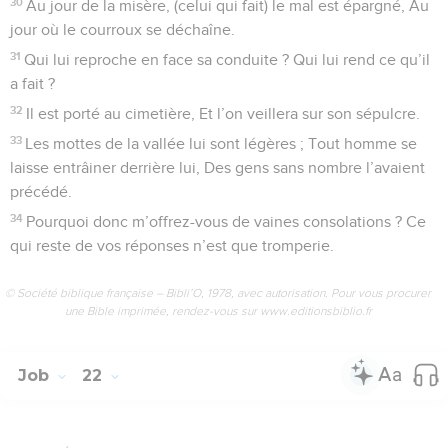
30
Au jour de la misère, (celui qui fait) le mal est épargné, Au
jour où le courroux se déchaîne.
31
Qui lui reproche en face sa conduite ? Qui lui rend ce qu’il
a fait ?
32
Il est porté au cimetière, Et l’on veillera sur son sépulcre.
33
Les mottes de la vallée lui sont légères ; Tout homme se
laisse entrâiner derrière lui, Des gens sans nombre l’avaient
précédé.
34
Pourquoi donc m’offrez-vous de vaines consolations ? Ce
qui reste de vos réponses n’est que tromperie.
© Société biblique française – Bibli’O, 1978, avec autorisation. Pour vous procurer
une Bible imprimée, rendez-vous sur www.editionsbiblio.fr
Job
22