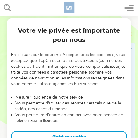
8
Les hommes droits en sont stupéfaits, Et l’innocent se
soulève contre l’impie.
Segond 1978 (Colombe)
9
Le juste (néanmoins) demeure ferme dans sa voie. Celui
qui a les mains pures se fortifie de plus en plus.
Votre vie privée est importante
Job
17
10
Mais vous tous, recommencez et venez donc ! Je ne
pour nous
trouverai pas un sage parmi vous !
11
Mes jours sont passés, mes projets sont anéantis, Les
En cliquant sur le bouton « Accepter tous les cookies », vous
acceptez que TopChrétien utilise des traceurs (comme des
désirs de mon cœur...
cookies ou l'identifiant unique de votre compte utilisateur) et
12
Et ils prétendent que la nuit c’est le jour, Que la lumière
traite vos données à caractère personnel (comme vos
données de navigation et les informations renseignées dans
est proche quand les ténèbres sont là !
votre compte utilisateur) dans les buts suivants :
13
N’est-ce pas le séjour des morts que j’espère pour
demeure ? C’est dans les ténèbres que je dresserai ma
Mesurer l'audience de notre service
couche ;
Vous permettre d'utiliser des services tiers tels que de la
vidéo, des cartes du monde…
14
Je crie au gouffre : C’est toi mon père ! Et à la vermine :
Vous permettre d'entrer en contact avec notre service de
Ma mère et ma sœur !
relation aux utilisateurs.
15
Mon espérance, où donc est-elle ? Mon espérance, qui
peut l’apercevoir ?
Choisir mes cookies