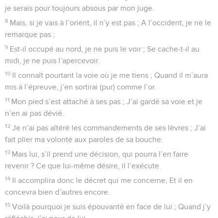
je serais pour toujours absous par mon juge.
8
Mais, si je vais à l’orient, il n’y est pas ; A l’occident, je ne le
remarque pas ;
9
Est-il occupé au nord, je ne puis le voir ; Se cache-t-il au
midi, je ne puis l’apercevoir.
10
Il connaît pourtant la voie où je me tiens ; Quand il m’aura
mis à l’épreuve, j’en sortirai (pur) comme l’or.
11
Mon pied s’est attaché à ses pas ; J’ai gardé sa voie et je
n’en ai pas dévié.
12
Je n’ai pas altéré les commandements de ses lèvres ; J’ai
fait plier ma volonté aux paroles de sa bouche.
13
Mais lui, s’il prend une décision, qui pourra l’en faire
revenir ? Ce que lui-même désire, il l’exécute.
14
Il accomplira donc le décret qui me concerne, Et il en
concevra bien d’autres encore.
15
Voilà pourquoi je suis épouvanté en face de lui ; Quand j’y