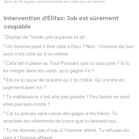
Seuls les Évangiles sont disponibles en vidéo pour le moment.
Intervention d'Élifaz: Job est sûrement
coupable
1
Éliphaz de Témân prit la parole et dit :
2
Un homme peut-il être utile à Dieu ? Non : l’homme de bon
sens n’est utile qu’à lui-même.
3
Cela fait-il plaisir au Tout-Puissant que tu sois juste ? Si tu
es intègre dans tes voies, qu’y gagne-t-il ?
4
Est-ce à cause de ta piété qu’il te châtie, Qu’il entre en
jugement avec toi ?
5
Ta malfaisance n’est-elle pas grande ? Tes fautes ne sont-
elles pas sans limite ?
6
Car tu prenais sans cause des gages à tes frères, Tu
arrachais les vêtements de (ceux que tu laissais) nus ;
7
Tu ne donnais pas d’eau à l’homme altéré, Tu refusais du
pain à l’homme affamé.