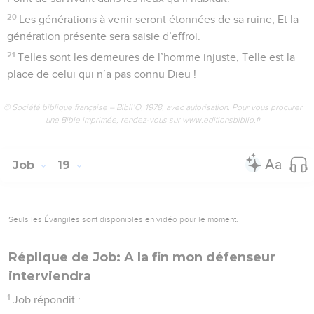
20
Les générations à venir seront étonnées de sa ruine, Et la
génération présente sera saisie d’effroi.
21
Telles sont les demeures de l’homme injuste, Telle est la
place de celui qui n’a pas connu Dieu !
© Société biblique française – Bibli’O, 1978, avec autorisation. Pour vous procurer
une Bible imprimée, rendez-vous sur www.editionsbiblio.fr
Job
19
Seuls les Évangiles sont disponibles en vidéo pour le moment.
Réplique de Job: A la fin mon défenseur
interviendra
1
Job répondit :