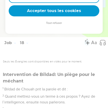
16
Elle descendra vers les barreaux du séjour des morts,
Accepter tous les cookies
Quand nous irons ensemble reposer dans la poussière.
© Société biblique française – Bibli’O, 1978, avec autorisation. Pour vous procurer
Tout refuser
une Bible imprimée, rendez-vous sur www.editionsbiblio.fr
Job
18
Seuls les Évangiles sont disponibles en vidéo pour le moment.
Intervention de Bildad: Un piège pour le
méchant
1
Bildad de Chouah prit la parole et dit :
2
Quand mettrez-vous un terme à ces propos ? Ayez de
l’intelligence, ensuite nous parlerons.