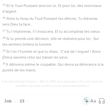
25
Et le Tout-Puissant sera ton or, Et pour toi, des monceaux
d’argent.
26
Alors tu feras du Tout-Puissant tes délices, Tu élèveras
vers Dieu ta face ;
27
Tu l’imploreras, il t’exaucera, Et tu accompliras tes vœux.
28
Si tu prends une décision, elle se réalisera pour toi ; Sur
tes sentiers brillera la lumière.
29
Si l’on t’humilie et que tu dises : C’est de l’orgueil ! Alors
(Dieu) sauvera celui qui baisse les yeux.
30
Il délivrera même le coupable, Qui devra sa délivrance à la
pureté de tes mains.
© Société biblique française – Bibli’O, 1978, avec autorisation. Pour vous procurer
une Bible imprimée, rendez-vous sur www.editionsbiblio.fr
Job
23