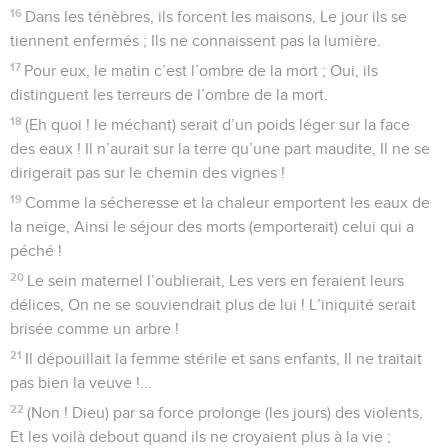
16
Dans les ténèbres, ils forcent les maisons, Le jour ils se
tiennent enfermés ; Ils ne connaissent pas la lumière.
17
Pour eux, le matin c’est l’ombre de la mort ; Oui, ils
distinguent les terreurs de l’ombre de la mort.
18
(Eh quoi ! le méchant) serait d’un poids léger sur la face
des eaux ! Il n’aurait sur la terre qu’une part maudite, Il ne se
dirigerait pas sur le chemin des vignes !
19
Comme la sécheresse et la chaleur emportent les eaux de
la neige, Ainsi le séjour des morts (emporterait) celui qui a
péché !
20
Le sein maternel l’oublierait, Les vers en feraient leurs
délices, On ne se souviendrait plus de lui ! L’iniquité serait
brisée comme un arbre !
21
Il dépouillait la femme stérile et sans enfants, Il ne traitait
pas bien la veuve !...
22
(Non ! Dieu) par sa force prolonge (les jours) des violents,
Et les voilà debout quand ils ne croyaient plus à la vie ;