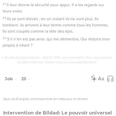
23
Il leur donne la sécurité pour appui, Il a les regards sur
leurs voies.
24
Ils se sont élevés ; en un instant ils ne sont plus, Ils
tombent, ils arrivent à leur terme comme tous les hommes,
Ils sont coupés comme la tête des épis.
25
S’il n’en est pas ainsi, qui me démentira, Qui réduira mon
propos à néant ?
© Société biblique française – Bibli’O, 1978, avec autorisation. Pour vous procurer
une Bible imprimée, rendez-vous sur www.editionsbiblio.fr
Job
25
Seuls les Évangiles sont disponibles en vidéo pour le moment.
Intervention de Bildad: Le pouvoir universel