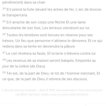
pénétreront) dans sa chair.
24
S’il prend la fuite devant les armes de fer, L’arc de bronze
le transpercera.
25
S’il arrache de son corps une flèche Et une lame
étincelante de son foie, Les terreurs viendront sur lui.
26
Toutes les ténèbres sont tenues en réserve pour ses
trésors, Un feu que personne n’attisera le dévorera, Et ce qui
restera dans sa tente en deviendra la pâture.
27
Le ciel révélera sa faute, Et la terre s’élèvera contre lui.
28
Les revenus de sa maison seront balayés, Emportés au
jour de la colère (de Dieu).
29
Tel est, de la part de Dieu, le lot de l’homme méchant, Et
ce que, de la part de Dieu il retirera de ses discours.
© Société biblique française – Bibli’O, 1978, avec autorisation. Pour vous procurer
une Bible imprimée, rendez-vous sur www.editionsbiblio.fr