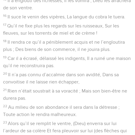
Il a englouti des richesses, il les vomira ; Dieu les arrachera
de son ventre.
16
Il suce le venin des vipères, La langue du cobra le tuera.
17
Qu’il ne fixe plus les regards sur les ruisseaux, Sur les
fleuves, sur les torrents de miel et de crème !
18
Il rendra ce qu’il a péniblement acquis et ne l’engloutira
plus ; Des biens de son commerce, il ne jouira plus.
19
Car il a écrasé, délaissé les indigents, Il a ruiné une maison
qu’il ne reconstruira pas.
20
Il n’a pas connu d’accalmie dans son avidité, Dans sa
convoitise il ne laisse rien échapper,
21
Rien n’était soustrait à sa voracité ; Mais son bien-être ne
durera pas.
22
Au milieu de son abondance il sera dans la détresse ;
Toute action le rendra malheureux.
23
Alors qu’il se remplit le ventre, (Dieu) enverra sur lui
l’ardeur de sa colère Et fera pleuvoir sur lui (des flèches qui