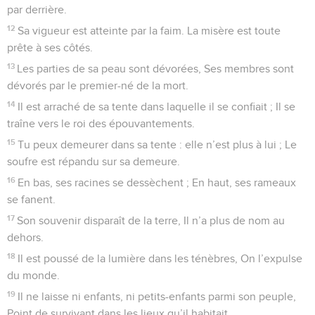
par derrière.
12
Sa vigueur est atteinte par la faim. La misère est toute
prête à ses côtés.
13
Les parties de sa peau sont dévorées, Ses membres sont
dévorés par le premier-né de la mort.
14
Il est arraché de sa tente dans laquelle il se confiait ; Il se
traîne vers le roi des épouvantements.
15
Tu peux demeurer dans sa tente : elle n’est plus à lui ; Le
soufre est répandu sur sa demeure.
16
En bas, ses racines se dessèchent ; En haut, ses rameaux
se fanent.
17
Son souvenir disparaît de la terre, Il n’a plus de nom au
dehors.
18
Il est poussé de la lumière dans les ténèbres, On l’expulse
du monde.
19
Il ne laisse ni enfants, ni petits-enfants parmi son peuple,
Point de survivant dans les lieux qu’il habitait.