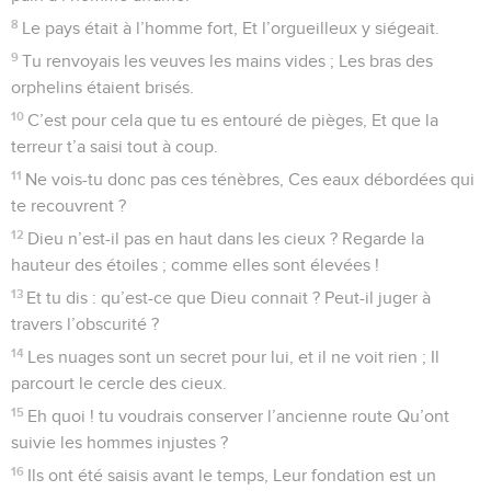
8
Le pays était à l’homme fort, Et l’orgueilleux y siégeait.
9
Tu renvoyais les veuves les mains vides ; Les bras des
orphelins étaient brisés.
10
C’est pour cela que tu es entouré de pièges, Et que la
terreur t’a saisi tout à coup.
11
Ne vois-tu donc pas ces ténèbres, Ces eaux débordées qui
te recouvrent ?
12
Dieu n’est-il pas en haut dans les cieux ? Regarde la
hauteur des étoiles ; comme elles sont élevées !
13
Et tu dis : qu’est-ce que Dieu connait ? Peut-il juger à
travers l’obscurité ?
14
Les nuages sont un secret pour lui, et il ne voit rien ; Il
parcourt le cercle des cieux.
15
Eh quoi ! tu voudrais conserver l’ancienne route Qu’ont
suivie les hommes injustes ?
16
Ils ont été saisis avant le temps, Leur fondation est un