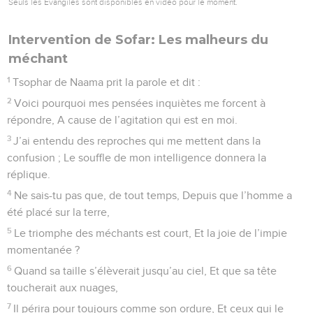
Seuls les Évangiles sont disponibles en vidéo pour le moment.
Intervention de Sofar: Les malheurs du
méchant
1
Tsophar de Naama prit la parole et dit :
2
Voici pourquoi mes pensées inquiètes me forcent à
répondre, A cause de l’agitation qui est en moi.
3
J’ai entendu des reproches qui me mettent dans la
confusion ; Le souffle de mon intelligence donnera la
réplique.
4
Ne sais-tu pas que, de tout temps, Depuis que l’homme a
été placé sur la terre,
5
Le triomphe des méchants est court, Et la joie de l’impie
momentanée ?
6
Quand sa taille s’élèverait jusqu’au ciel, Et que sa tête
toucherait aux nuages,
7
Il périra pour toujours comme son ordure, Et ceux qui le