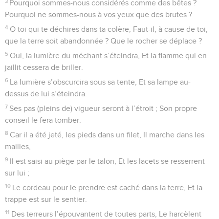
3
Pourquoi sommes-nous considérés comme des bêtes ?
Pourquoi ne sommes-nous à vos yeux que des brutes ?
4
O toi qui te déchires dans ta colère, Faut-il, à cause de toi,
que la terre soit abandonnée ? Que le rocher se déplace ?
5
Oui, la lumière du méchant s’éteindra, Et la flamme qui en
jaillit cessera de briller.
6
La lumière s’obscurcira sous sa tente, Et sa lampe au-
dessus de lui s’éteindra.
7
Ses pas (pleins de) vigueur seront à l’étroit ; Son propre
conseil le fera tomber.
8
Car il a été jeté, les pieds dans un filet, Il marche dans les
mailles,
9
Il est saisi au piège par le talon, Et les lacets se resserrent
sur lui ;
10
Le cordeau pour le prendre est caché dans la terre, Et la
trappe est sur le sentier.
11
Des terreurs l’épouvantent de toutes parts, Le harcèlent