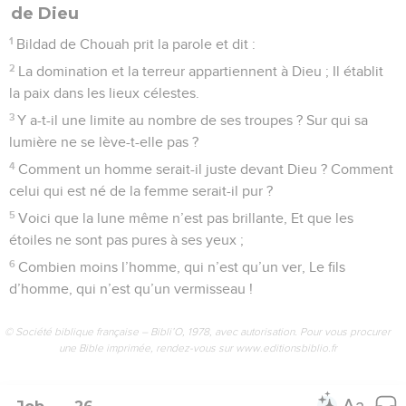
de Dieu
1
Bildad de Chouah prit la parole et dit :
2
La domination et la terreur appartiennent à Dieu ; Il établit
la paix dans les lieux célestes.
3
Y a-t-il une limite au nombre de ses troupes ? Sur qui sa
lumière ne se lève-t-elle pas ?
4
Comment un homme serait-il juste devant Dieu ? Comment
celui qui est né de la femme serait-il pur ?
5
Voici que la lune même n’est pas brillante, Et que les
étoiles ne sont pas pures à ses yeux ;
6
Combien moins l’homme, qui n’est qu’un ver, Le fils
d’homme, qui n’est qu’un vermisseau !
© Société biblique française – Bibli’O, 1978, avec autorisation. Pour vous procurer
une Bible imprimée, rendez-vous sur www.editionsbiblio.fr