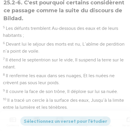
25.2-6. C'est pourquoi certains considèrent
ce passage comme la suite du discours de
Bildad.
5
Les défunts tremblent Au-dessous des eaux et de leurs
habitants ;
6
Devant lui le séjour des morts est nu, L’abîme de perdition
n’a point de voile.
7
Il étend le septentrion sur le vide, Il suspend la terre sur le
néant.
8
Il renferme les eaux dans ses nuages, Et les nuées ne
crèvent pas sous leur poids.
9
Il couvre la face de son trône, Il déploie sur lui sa nuée.
10
Il a tracé un cercle à la surface des eaux, Jusqu’à la limite
entre la lumière et les ténèbres.
11
Les colonnes du ciel s’ébranlent Et s’étonnent à sa
menace.
Contenus
Versions
Commentaires
Strong
Dictionnaire
12