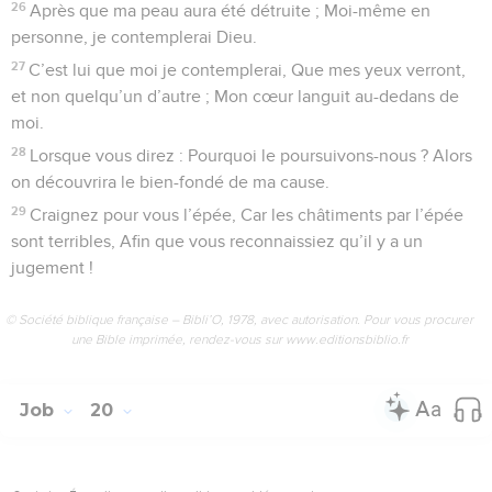
26
Après que ma peau aura été détruite ; Moi-même en
personne, je contemplerai Dieu.
27
C’est lui que moi je contemplerai, Que mes yeux verront,
et non quelqu’un d’autre ; Mon cœur languit au-dedans de
moi.
28
Lorsque vous direz : Pourquoi le poursuivons-nous ? Alors
on découvrira le bien-fondé de ma cause.
29
Craignez pour vous l’épée, Car les châtiments par l’épée
sont terribles, Afin que vous reconnaissiez qu’il y a un
jugement !
© Société biblique française – Bibli’O, 1978, avec autorisation. Pour vous procurer
une Bible imprimée, rendez-vous sur www.editionsbiblio.fr
Job
20