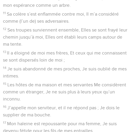
mon espérance comme un arbre.
11
Sa colère s’est enflammée contre moi, Il m’a considéré
comme (l’un de) ses adversaires.
12
Ses troupes surviennent ensemble, Elles se sont frayé leur
chemin jusqu’à moi, Elles ont établi leurs camps autour de
ma tente.
13
Il a éloigné de moi mes frères, Et ceux qui me connaissent
se sont dispersés loin de moi ;
14
Je suis abandonné de mes proches, Je suis oublié de mes
intimes.
15
Les hôtes de ma maison et mes servantes Me considèrent
comme un étranger, Je ne suis plus à leurs yeux qu’un
inconnu.
16
J’appelle mon serviteur, et il ne répond pas ; Je dois le
supplier de ma bouche.
17
Mon haleine est repoussante pour ma femme, Je suis
devenu fétide pour les fils de mes entrailles.