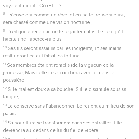
voyaient diront : Où est-il ?
8
Il s’envolera comme un rève, et on ne le trouvera plus ; Il
sera chassé comme une vision nocturne ;
9
L’œil qui le regardait ne le regardera plus, Le lieu qu’il
habitait ne l’apercevra plus.
10
Ses fils seront assaillis par les indigents, Et ses mains
restitueront ce qui faisait sa fortune.
11
Ses membres étaient remplis (de la vigueur) de la
jeunesse, Mais celle-ci se couchera avec lui dans la
poussière.
12
Si le mal est doux à sa bouche, S’il le dissimule sous sa
langue,
13
Le conserve sans l’abandonner, Le retient au milieu de son
palais,
14
Sa nourriture se transformera dans ses entrailles, Elle
deviendra au-dedans de lui du fiel de vipère.
15