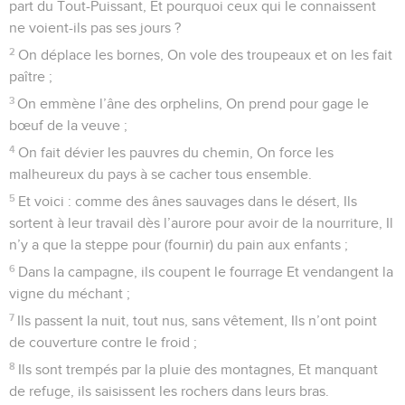
part du Tout-Puissant, Et pourquoi ceux qui le connaissent
ne voient-ils pas ses jours ?
2
On déplace les bornes, On vole des troupeaux et on les fait
paître ;
3
On emmène l’âne des orphelins, On prend pour gage le
bœuf de la veuve ;
4
On fait dévier les pauvres du chemin, On force les
malheureux du pays à se cacher tous ensemble.
5
Et voici : comme des ânes sauvages dans le désert, Ils
sortent à leur travail dès l’aurore pour avoir de la nourriture, Il
n’y a que la steppe pour (fournir) du pain aux enfants ;
6
Dans la campagne, ils coupent le fourrage Et vendangent la
vigne du méchant ;
7
Ils passent la nuit, tout nus, sans vêtement, Ils n’ont point
de couverture contre le froid ;
8
Ils sont trempés par la pluie des montagnes, Et manquant
de refuge, ils saisissent les rochers dans leurs bras.