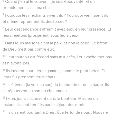
6
Quand j’en ai le souvenir, je suis épouvanté, Et un
tremblement saisit ma chair.
7
Pourquoi les méchants vivent-ils ? Pourquoi vieillissent-ils
et même reprennent-ils des forces ?
8
Leur descendance s’affermit avec eux, en leur présence, Et
leurs rejetons (prospèrent) sous leurs yeux.
9
Dans leurs maisons c’est la paix, et non la peur ; Le bâton
de Dieu n’est pas contre eux.
10
Leur taureau est fécond sans insuccès, Leur vache met bas
et n’avorte pas.
11
Ils laissent courir leurs gamins, comme le petit bétail, Et
leurs fils prennent leurs ébats.
12
Ils élèvent (la voix au son) du tambourin et de la harpe, Ils
se réjouissent au son du chalumeau.
13
Leurs jours s’achèvent dans le bonheur, Mais en un
instant, ils sont terrifiés par le séjour des morts.
14
Ils disaient pourtant à Dieu : Écarte-toi de nous ; Nous ne