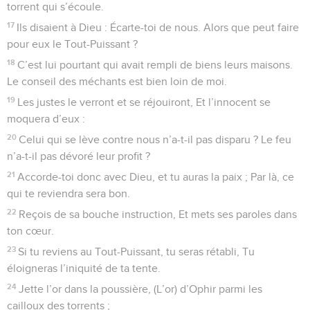
torrent qui s’écoule.
17
Ils disaient à Dieu : Écarte-toi de nous. Alors que peut faire
pour eux le Tout-Puissant ?
18
C’est lui pourtant qui avait rempli de biens leurs maisons.
Le conseil des méchants est bien loin de moi.
19
Les justes le verront et se réjouiront, Et l’innocent se
moquera d’eux :
20
Celui qui se lève contre nous n’a-t-il pas disparu ? Le feu
n’a-t-il pas dévoré leur profit ?
21
Accorde-toi donc avec Dieu, et tu auras la paix ; Par là, ce
qui te reviendra sera bon.
22
Reçois de sa bouche instruction, Et mets ses paroles dans
ton cœur.
23
Si tu reviens au Tout-Puissant, tu seras rétabli, Tu
éloigneras l’iniquité de ta tente.
24
Jette l’or dans la poussière, (L’or) d’Ophir parmi les
cailloux des torrents ;