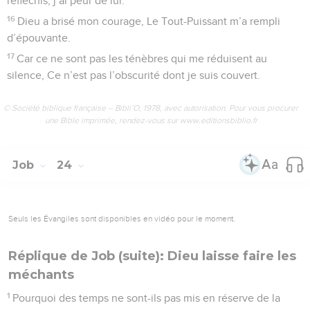
réfléchis, j’ai peur de lui.
16
Dieu a brisé mon courage, Le Tout-Puissant m’a rempli
d’épouvante.
17
Car ce ne sont pas les ténèbres qui me réduisent au
silence, Ce n’est pas l’obscurité dont je suis couvert.
© Société biblique française – Bibli’O, 1978, avec autorisation. Pour vous procurer
une Bible imprimée, rendez-vous sur www.editionsbiblio.fr
Job
24
Seuls les Évangiles sont disponibles en vidéo pour le moment.
Réplique de Job (suite): Dieu laisse faire les
méchants
1
Pourquoi des temps ne sont-ils pas mis en réserve de la