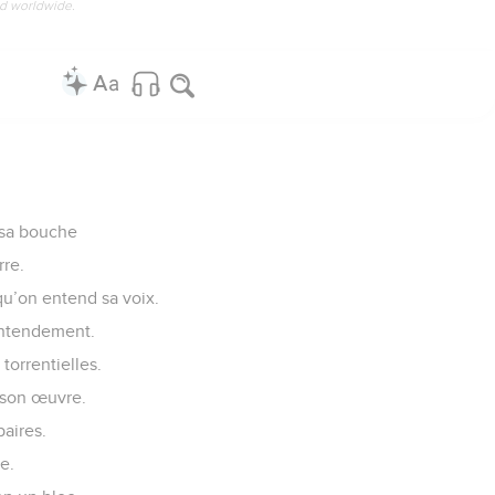
ed worldwide.
 sa bouche
rre.
rsqu’on entend sa voix.
 entendement.
torrentielles.
à son œuvre.
paires.
e.