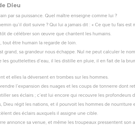
de Dieu
rain par sa puissance. Quel maître enseigne comme lui ?
emin qu’il doit suivre ? Qui lui a jamais dit : « Ce que tu fais est 
utôt de célébrer son œuvre que chantent les humains.
, tout être humain la regarde de loin.
t grand, sa grandeur nous échappe. Nul ne peut calculer le nom
re les gouttelettes d’eau, il les distille en pluie, il en fait de la 
nt et elles la déversent en trombes sur les hommes.
rendre l’expansion des nuages et les coups de tonnerre dont rete
ntiller ses éclairs ; c’est lui encore qui recouvre les profondeurs 
, Dieu régit les nations, et il pourvoit les hommes de nourritur
èlent des éclairs auxquels il assigne une cible.
erre annonce sa venue, et même les troupeaux pressentent son 