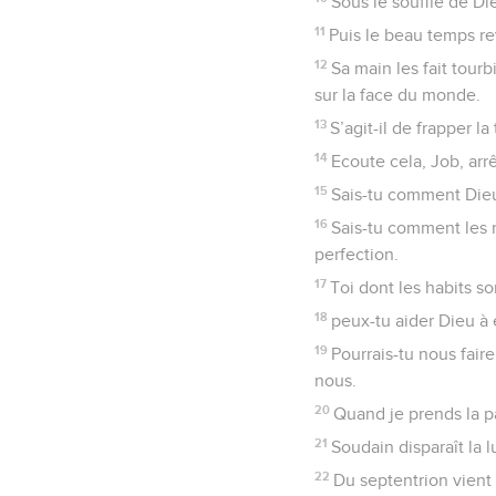
Sous le souffle de Di
11
Puis le beau temps re
12
Sa main les fait tour
sur la face du monde.
13
S’agit-il de frapper l
14
Ecoute cela, Job, arrê
15
Sais-tu comment Dieu 
16
Sais-tu comment les n
perfection.
17
Toi dont les habits so
18
peux-tu aider Dieu à 
19
Pourrais-tu nous fair
nous.
20
Quand je prends la pa
21
Soudain disparaît la 
22
Du septentrion vient