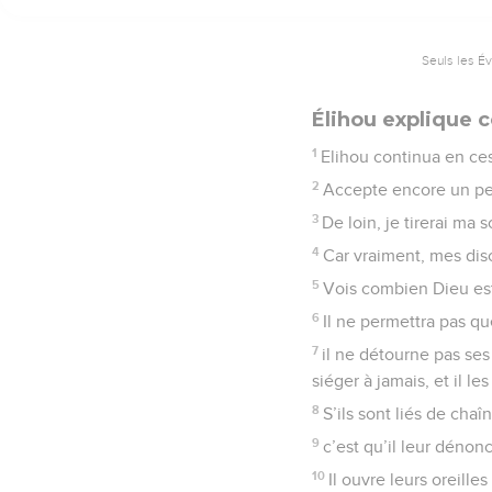
Seuls les É
Élihou explique
1
Elihou continua en ces
2
Accepte encore un peu
3
De loin, je tirerai ma s
4
Car vraiment, mes dis
5
Vois combien Dieu est 
6
Il ne permettra pas que
7
il ne détourne pas ses 
siéger à jamais, et il les
8
S’ils sont liés de chaî
9
c’est qu’il leur dénon
10
Il ouvre leurs oreille