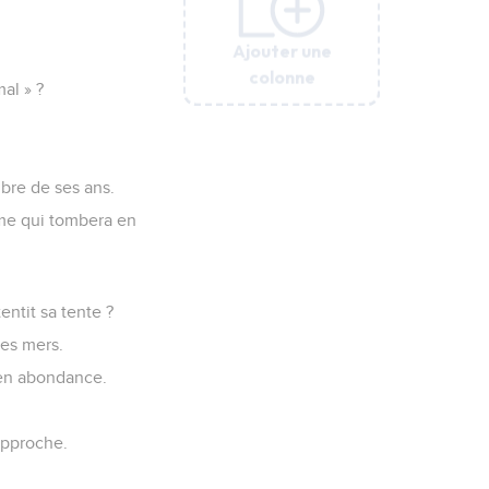
Ajouter une
Ajouter une
Ajouter une
Ajouter une
Ajouter une
Ajouter une
colonne
colonne
colonne
colonne
colonne
colonne
mal » ?
bre de ses ans.
brume qui tombera en
ntit sa tente ?
des mers.
e en abondance.
approche.