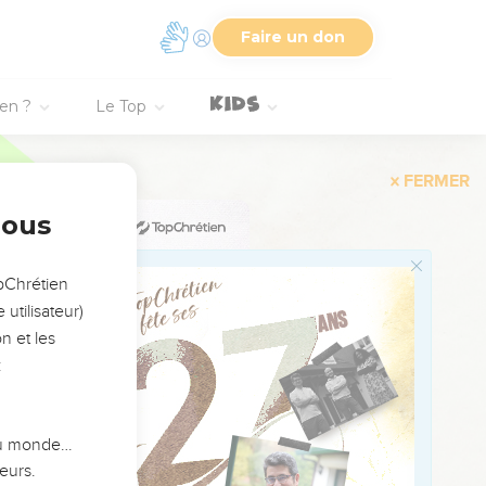
oule aux pieds.
Faire un don
ien ?
Le Top
 tout ? Oui, il en est
nous
 plus » ?
opChrétien
utilisateur)
ques ses voies ?
n et les
:
t avec moi :
 du monde…
eurs.
ultiplie ses propos