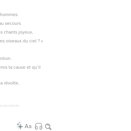
x hommes.
 au secours.
es chants joyeux,
es oiseaux du ciel ? »
ention.
mis ta cause et qu’il
a révolte,
ed worldwide.