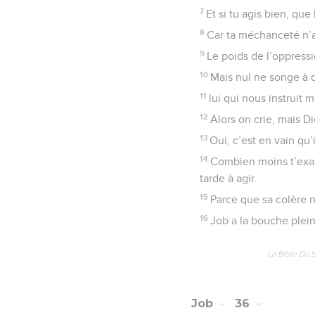
7
Et si tu agis bien, que 
8
Car ta méchanceté n’a
9
Le poids de l’oppressi
10
Mais nul ne songe à d
11
lui qui nous instruit
12
Alors on crie, mais D
13
Oui, c’est en vain qu’
14
Combien moins t’exauce
tarde à agir.
15
Parce que sa colère n
16
Job a la bouche pleine
La Bible Du 
Job
36