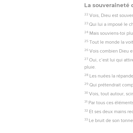
La souveraineté 
22
Vois, Dieu est souve
23
Qui lui a imposé le ch
24
Mais souviens-toi pl
25
Tout le monde la voit
26
Vois combien Dieu es
27
Oui, c’est lui qui atti
pluie.
28
Les nuées la répande
29
Qui prétendrait comp
30
Vois, tout autour, sci
31
Par tous ces éléments
32
Et ses deux mains rec
33
Le bruit de son tonn