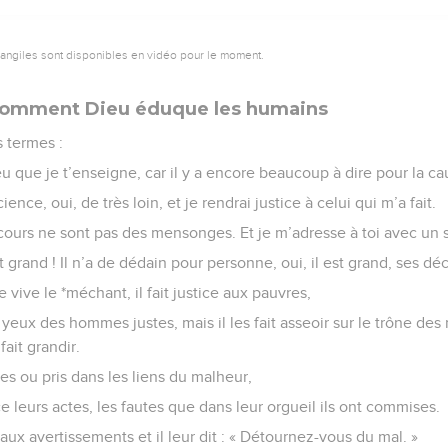
vangiles sont disponibles en vidéo pour le moment.
 comment Dieu éduque les humains
 termes :
 que je t’enseigne, car il y a encore beaucoup à dire pour la ca
cience, oui, de très loin, et je rendrai justice à celui qui m’a fait.
cours ne sont pas des mensonges. Et je m’adresse à toi avec un s
grand ! Il n’a de dédain pour personne, oui, il est grand, ses dé
 vive le *méchant, il fait justice aux pauvres,
yeux des hommes justes, mais il les fait asseoir sur le trône des ro
 fait grandir.
nes ou pris dans les liens du malheur,
ce leurs actes, les fautes que dans leur orgueil ils ont commises.
s aux avertissements et il leur dit : « Détournez-vous du mal. »