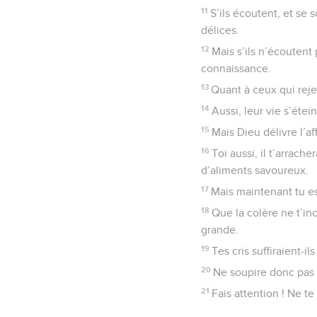
11
S’ils écoutent, et se 
délices.
12
Mais s’ils n’écoutent 
connaissance.
13
Quant à ceux qui rejet
14
Aussi, leur vie s’étei
15
Mais Dieu délivre l’af
16
Toi aussi, il t’arrach
d’aliments savoureux.
17
Mais maintenant tu es 
18
Que la colère ne t’in
grande.
19
Tes cris suffiraient-i
20
Ne soupire donc pas a
21
Fais attention ! Ne te