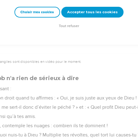
Accepter tous les cookies
Choisir mes cookies
Semeur Copyright © 1992, 1999 by Biblica, Inc.® Used by permission. All rights reserv
Tout refuser
vangiles sont disponibles en vidéo pour le moment.
ob n'a rien de sérieux à dire
sant :
 droit quand tu affirmes : « Oui, je suis juste aux yeux de Dieu ! 
 me sert-il donc d’éviter le péché ? » et : « Quel profit Dieu peut-il
nsi qu’à tes amis.
e, contemple les nuages : combien ils te dominent !
quoi nuis-tu à Dieu ? Multiplie tes révoltes, quel tort lui causes-tu 