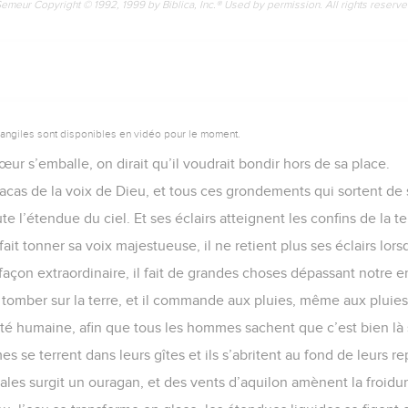
Semeur Copyright © 1992, 1999 by Biblica, Inc.® Used by permission. All rights reserv
vangiles sont disponibles en vidéo pour le moment.
ur s’emballe, on dirait qu’il voudrait bondir hors de sa place.
racas de la voix de Dieu, et tous ces grondements qui sortent de
te l’étendue du ciel. Et ses éclairs atteignent les confins de la te
l fait tonner sa voix majestueuse, il ne retient plus ses éclairs lo
 façon extraordinaire, il fait de grandes choses dépassant notre
de tomber sur la terre, et il commande aux pluies, même aux pluies 
tivité humaine, afin que tous les hommes sachent que c’est bien l
se terrent dans leurs gîtes et ils s’abritent au fond de leurs re
ales surgit un ouragan, et des vents d’aquilon amènent la froidur