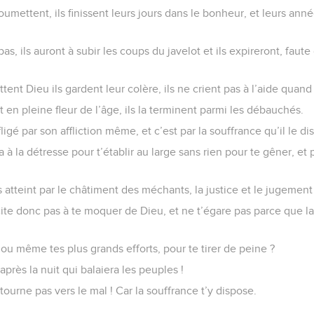
soumettent, ils finissent leurs jours dans le bonheur, et leurs an
pas, ils auront à subir les coups du javelot et ils expireront, faute
tent Dieu ils gardent leur colère, ils ne crient pas à l’aide quand
nt en pleine fleur de l’âge, ils la terminent parmi les débauchés.
fligé par son affliction même, et c’est par la souffrance qu’il le di
era à la détresse pour t’établir au large sans rien pour te gêner, et
atteint par le châtiment des méchants, la justice et le jugement s
cite donc pas à te moquer de Dieu, et ne t’égare pas parce que la
ls ou même tes plus grands efforts, pour te tirer de peine ?
près la nuit qui balaiera les peuples !
 tourne pas vers le mal ! Car la souffrance t’y dispose.