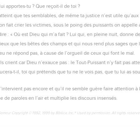
lui apportes-tu ? Que reçoit-il de toi ?
tteint que tes semblables, de même ta justice n’est utile qu’au
on fait crier les victimes, sous le poing des puissants on appelle
ire : « Où est Dieu qui m’a fait ? Lui qui, en pleine nuit, donne d
 mieux que les bêtes des champs et qui nous rend plus sages que l
ieu ne répond pas, à cause de l’orgueil de ceux qui font le mal.
ils crient car Dieu n’exauce pas : le Tout-Puissant n’y fait pas att
ra-t-il, toi qui prétends que tu ne le vois pas, que tu lui as sou
’intervient pas encore et qu’il ne semble guère faire attention à l
 de paroles en l’air et multiplie les discours insensés.
Semeur Copyright © 1992, 1999 by Biblica, Inc.® Used by permission. All rights reserv