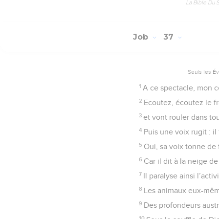
La Bible Du 
Job
37
Seuls les É
1
A ce spectacle, mon cœ
2
Ecoutez, écoutez le f
3
et vont rouler dans tou
4
Puis une voix rugit : i
5
Oui, sa voix tonne de
6
Car il dit à la neige 
7
Il paralyse ainsi l’ac
8
Les animaux eux-mêmes 
9
Des profondeurs austr
10