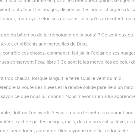
eu, l’eau se transforme en glace, les étendues liquides se figent 
vient, entraînant les nuages, dispersant les nuées chargées de se
billonner, tournoyer selon ses desseins, afin qu’ils exécutent tou
a terre du bâton ou de lui témoigner de la bonté ? Ce sont eux qu’
te-toi, et réfléchis aux merveilles de Dieu.
contrôle ces choses, comment il fait jaillir l’éclair de ses nuage
ues conservent l’équilibre ? Ce sont là les merveilles de celui do
nt trop chauds, lorsque languit la terre sous le vent du midi,
étendre la voûte des nuées et la rendre solide pareille à un miroi
e savoir ce que nous lui dirons ? Nous n’avons rien à lui apprendre
role, doit-on l’en avertir ? Faut-il qu’on le mette au courant pour 
lumière, cachée par les nuages, mais, dès qu’un vent se lève, ceu
 une lueur dorée, autour de Dieu rayonne un éclat redoutable.