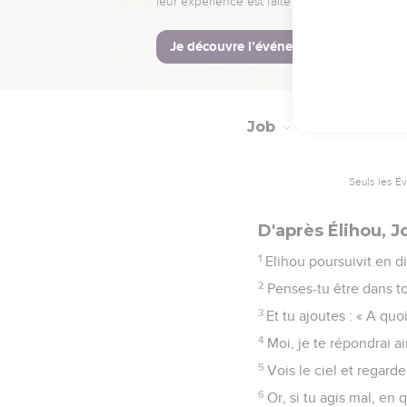
contre Dieu.
La Bible Du 
Job
35
Seuls les É
D'après Élihou, J
1
Elihou poursuivit en di
2
Penses-tu être dans ton
3
Et tu ajoutes : « A quoi
4
Moi, je te répondrai ai
5
Vois le ciel et regard
6
Or, si tu agis mal, en 