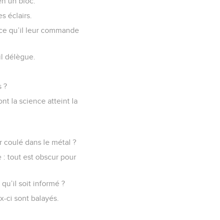
en un bloc.
s éclairs.
t ce qu’il leur commande
il délègue.
s ?
nt la science atteint la
r coulé dans le métal ?
 : tout est obscur pour
qu’il soit informé ?
x-ci sont balayés.