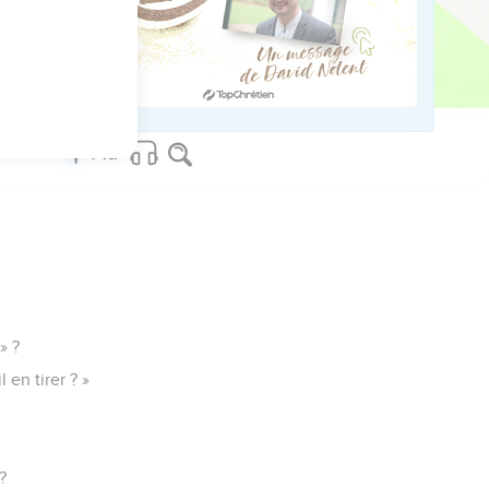
ed worldwide.
» ?
 en tirer ? »
?