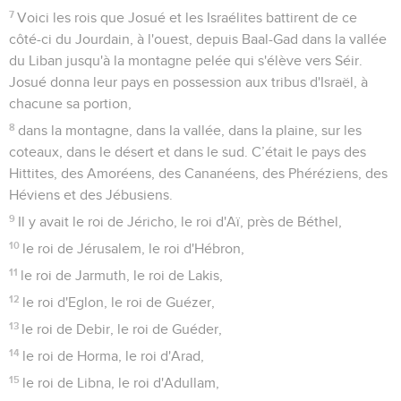
7
Voici les rois que Josué et les Israélites battirent de ce
côté-ci du Jourdain, à l'ouest, depuis Baal-Gad dans la vallée
du Liban jusqu'à la montagne pelée qui s'élève vers Séir.
Josué donna leur pays en possession aux tribus d'Israël, à
chacune sa portion,
8
dans la montagne, dans la vallée, dans la plaine, sur les
coteaux, dans le désert et dans le sud. C’était le pays des
Hittites, des Amoréens, des Cananéens, des Phéréziens, des
Héviens et des Jébusiens.
9
Il y avait le roi de Jéricho, le roi d'Aï, près de Béthel,
10
le roi de Jérusalem, le roi d'Hébron,
11
le roi de Jarmuth, le roi de Lakis,
12
le roi d'Eglon, le roi de Guézer,
13
le roi de Debir, le roi de Guéder,
14
le roi de Horma, le roi d'Arad,
15
le roi de Libna, le roi d'Adullam,