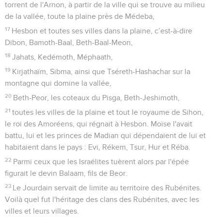
torrent de l'Arnon, à partir de la ville qui se trouve au milieu
de la vallée, toute la plaine près de Médeba,
17
Hesbon et toutes ses villes dans la plaine, c’est-à-dire
Dibon, Bamoth-Baal, Beth-Baal-Meon,
18
Jahats, Kedémoth, Méphaath,
19
Kirjathaïm, Sibma, ainsi que Tséreth-Hashachar sur la
montagne qui domine la vallée,
20
Beth-Peor, les coteaux du Pisga, Beth-Jeshimoth,
21
toutes les villes de la plaine et tout le royaume de Sihon,
le roi des Amoréens, qui régnait à Hesbon. Moïse l'avait
battu, lui et les princes de Madian qui dépendaient de lui et
habitaient dans le pays : Evi, Rékem, Tsur, Hur et Réba.
22
Parmi ceux que les Israélites tuèrent alors par l'épée
figurait le devin Balaam, fils de Beor.
23
Le Jourdain servait de limite au territoire des Rubénites.
Voilà quel fut l'héritage des clans des Rubénites, avec les
villes et leurs villages.