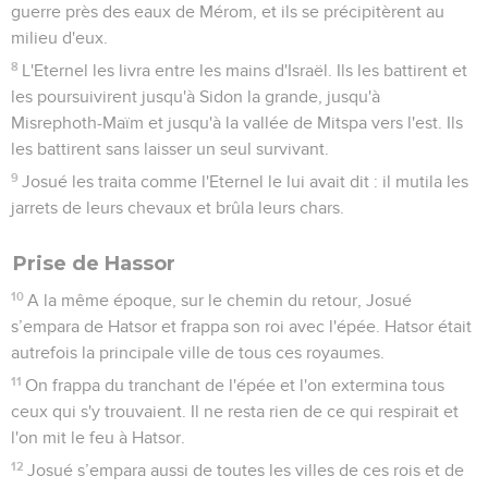
guerre près des eaux de Mérom, et ils se précipitèrent au
milieu d'eux.
8
L'Eternel les livra entre les mains d'Israël. Ils les battirent et
les poursuivirent jusqu'à Sidon la grande, jusqu'à
Misrephoth-Maïm et jusqu'à la vallée de Mitspa vers l'est. Ils
les battirent sans laisser un seul survivant.
9
Josué les traita comme l'Eternel le lui avait dit : il mutila les
jarrets de leurs chevaux et brûla leurs chars.
Prise de Hassor
10
A la même époque, sur le chemin du retour, Josué
s’empara de Hatsor et frappa son roi avec l'épée. Hatsor était
autrefois la principale ville de tous ces royaumes.
11
On frappa du tranchant de l'épée et l'on extermina tous
ceux qui s'y trouvaient. Il ne resta rien de ce qui respirait et
l'on mit le feu à Hatsor.
12
Josué s’empara aussi de toutes les villes de ces rois et de