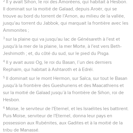
2
Il y avait Sihon, le roi des Amoréens, qui habitait à Hesbon.
Il dominait sur la moitié de Galaad, depuis Aroër, qui se
trouve au bord du torrent de l'Arnon, au milieu de la vallée,
jusqu'au torrent du Jabbok, qui marquait la frontière avec les
Ammonites ;
3
sur la plaine qui va jusqu'au lac de Génésareth à l'est et
jusqu'à la mer de la plaine, la mer Morte, à l'est vers Beth-
Jeshimoth ; et, du côté du sud, sur le pied du Pisga.
4
Il y avait aussi Og, le roi du Basan, l’un des derniers
Rephaïm, qui habitait à Ashtaroth et à Edréï.
5
Il dominait sur le mont Hermon, sur Salca, sur tout le Basan
jusqu'à la frontière des Gueshuriens et des Maacathiens et
sur la moitié de Galaad jusqu’à la frontière de Sihon, roi de
Hesbon.
6
Moïse, le serviteur de l'Eternel, et les Israélites les battirent.
Puis Moïse, serviteur de l'Eternel, donna leur pays en
possession aux Rubénites, aux Gadites et à la moitié de la
tribu de Manassé.