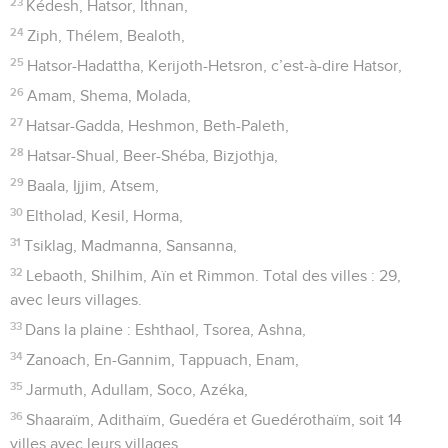
23
Kédesh, Hatsor, Ithnan,
24
Ziph, Thélem, Bealoth,
25
Hatsor-Hadattha, Kerijoth-Hetsron, c’est-à-dire Hatsor,
26
Amam, Shema, Molada,
27
Hatsar-Gadda, Heshmon, Beth-Paleth,
28
Hatsar-Shual, Beer-Shéba, Bizjothja,
29
Baala, Ijjim, Atsem,
30
Eltholad, Kesil, Horma,
31
Tsiklag, Madmanna, Sansanna,
32
Lebaoth, Shilhim, Aïn et Rimmon. Total des villes : 29,
avec leurs villages.
33
Dans la plaine : Eshthaol, Tsorea, Ashna,
34
Zanoach, En-Gannim, Tappuach, Enam,
35
Jarmuth, Adullam, Soco, Azéka,
36
Shaaraïm, Adithaïm, Guedéra et Guedérothaïm, soit 14
villes avec leurs villages.