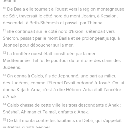
Jearim.
10
De Baala elle tournait à l'ouest vers la région montagneuse
de Séir, traversait le côté nord du mont Jearim, à Kesalon,
descendait à Beth-Shémesh et passait par Thimna.
11
Elle continuait sur le côté nord d'Ekron, s'étendait vers
Shicron, passait par le mont Baala et se prolongeait jusqu'à
Jabneel pour déboucher sur la mer.
12
La frontière ouest était constituée par la mer
Méditerranée. Tel fut le pourtour du territoire des clans des
Judéens.
13
On donna à Caleb, fils de Jephunné, une part au milieu
des Judéens, comme l'Eternel l'avait ordonné à Josué. On lui
donna Kirjath-Arba, c’est-à-dire Hébron. Arba était l’ancêtre
d'Anak.
14
Caleb chassa de cette ville les trois descendants d'Anak :
Shéshaï, Ahiman et Talmaï, enfants d'Anak.
15
De là il monta contre les habitants de Debir, qui s'appelait
autrefois Kirjath-Sépher.