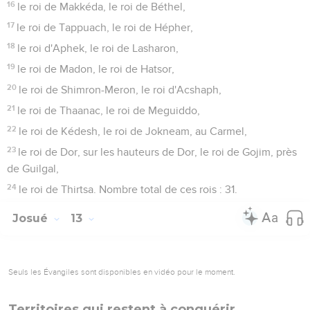
16
le roi de Makkéda, le roi de Béthel,
17
le roi de Tappuach, le roi de Hépher,
18
le roi d'Aphek, le roi de Lasharon,
19
le roi de Madon, le roi de Hatsor,
20
le roi de Shimron-Meron, le roi d'Acshaph,
21
le roi de Thaanac, le roi de Meguiddo,
22
le roi de Kédesh, le roi de Jokneam, au Carmel,
23
le roi de Dor, sur les hauteurs de Dor, le roi de Gojim, près
de Guilgal,
24
le roi de Thirtsa. Nombre total de ces rois : 31.
Josué
13
Seuls les Évangiles sont disponibles en vidéo pour le moment.
Territoires qui restent à conquérir