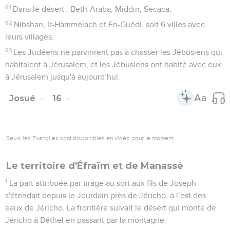
61
Dans le désert : Beth-Araba, Middin, Secaca,
62
Nibshan, Ir-Hammélach et En-Guédi, soit 6 villes avec
leurs villages.
63
Les Judéens ne parvinrent pas à chasser les Jébusiens qui
habitaient à Jérusalem, et les Jébusiens ont habité avec eux
à Jérusalem jusqu'à aujourd’hui.
Josué
16
Seuls les Évangiles sont disponibles en vidéo pour le moment.
Le territoire d'Éfraïm et de Manassé
1
La part attribuée par tirage au sort aux fils de Joseph
s'étendait depuis le Jourdain près de Jéricho, à l’est des
eaux de Jéricho. La frontière suivait le désert qui monte de
Jéricho à Béthel en passant par la montagne.