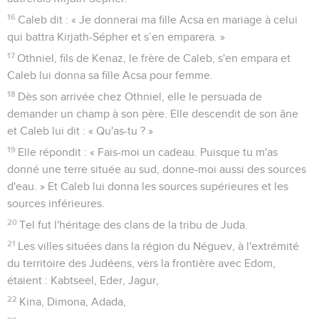
16
Caleb dit : « Je donnerai ma fille Acsa en mariage à celui
qui battra Kirjath-Sépher et s’en emparera. »
17
Othniel, fils de Kenaz, le frère de Caleb, s'en empara et
Caleb lui donna sa fille Acsa pour femme.
18
Dès son arrivée chez Othniel, elle le persuada de
demander un champ à son père. Elle descendit de son âne
et Caleb lui dit : « Qu'as-tu ? »
19
Elle répondit : « Fais-moi un cadeau. Puisque tu m'as
donné une terre située au sud, donne-moi aussi des sources
d'eau. » Et Caleb lui donna les sources supérieures et les
sources inférieures.
20
Tel fut l'héritage des clans de la tribu de Juda.
21
Les villes situées dans la région du Néguev, à l'extrémité
du territoire des Judéens, vers la frontière avec Edom,
étaient : Kabtseel, Eder, Jagur,
22
Kina, Dimona, Adada,