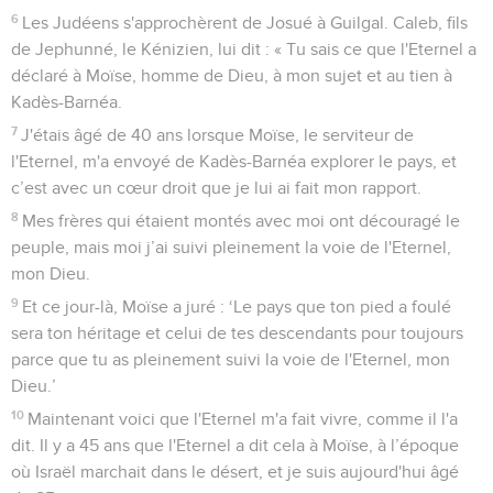
6
Les Judéens s'approchèrent de Josué à Guilgal. Caleb, fils
de Jephunné, le Kénizien, lui dit : « Tu sais ce que l'Eternel a
déclaré à Moïse, homme de Dieu, à mon sujet et au tien à
Kadès-Barnéa.
7
J'étais âgé de 40 ans lorsque Moïse, le serviteur de
l'Eternel, m'a envoyé de Kadès-Barnéa explorer le pays, et
c’est avec un cœur droit que je lui ai fait mon rapport.
8
Mes frères qui étaient montés avec moi ont découragé le
peuple, mais moi j’ai suivi pleinement la voie de l'Eternel,
mon Dieu.
9
Et ce jour-là, Moïse a juré : ‘Le pays que ton pied a foulé
sera ton héritage et celui de tes descendants pour toujours
parce que tu as pleinement suivi la voie de l'Eternel, mon
Dieu.’
10
Maintenant voici que l'Eternel m'a fait vivre, comme il l'a
dit. Il y a 45 ans que l'Eternel a dit cela à Moïse, à l’époque
où Israël marchait dans le désert, et je suis aujourd'hui âgé