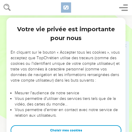
36
Josué monta avec tout Israël d'Eglon à Hébron et ils
l'attaquèrent.
37
Segond 21
Ils s’en emparèrent et la frappèrent du tranchant de l'épée,
elle, son roi, toutes les villes qui en dépendaient et tous
Votre vie privée est importante
Josué
10
ceux qui s'y trouvaient. Josué ne laissa aucun survivant,
pour nous
comme il l’avait fait à Eglon, et il la voua à la destruction
avec tous ceux qui s'y trouvaient.
En cliquant sur le bouton « Accepter tous les cookies », vous
38
Josué se dirigea avec tout Israël sur Debir et l'attaqua.
acceptez que TopChrétien utilise des traceurs (comme des
cookies ou l'identifiant unique de votre compte utilisateur) et
39
Il s’empara d’elle, de son roi et de toutes les villes qui en
traite vos données à caractère personnel (comme vos
dépendaient. Ils les frappèrent du tranchant de l'épée et
données de navigation et les informations renseignées dans
vouèrent à la destruction tous ceux qui s'y trouvaient, sans
votre compte utilisateur) dans les buts suivants :
laisser un seul survivant. Josué traita Debir et son roi comme
Mesurer l'audience de notre service
il avait traité Hébron et comme il avait traité Libna et son roi.
Vous permettre d'utiliser des services tiers tels que de la
40
Josué conquit tout le pays, la montagne, le Néguev, la
vidéo, des cartes du monde…
Vous permettre d'entrer en contact avec notre service de
vallée et les coteaux, et il en battit tous les rois. Il ne laissa
relation aux utilisateurs.
aucun survivant et il extermina tout ce qui respirait, comme
l'avait ordonné l'Eternel, le Dieu d'Israël.
Choisir mes cookies
41