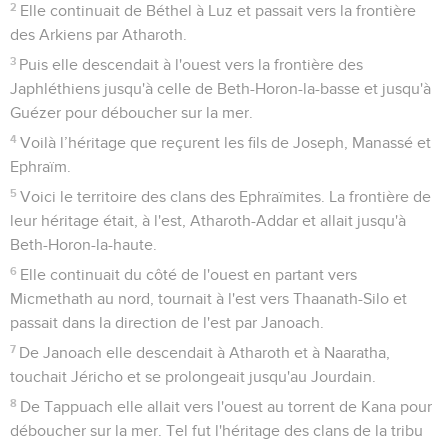
2
Elle continuait de Béthel à Luz et passait vers la frontière
des Arkiens par Atharoth.
3
Puis elle descendait à l'ouest vers la frontière des
Japhléthiens jusqu'à celle de Beth-Horon-la-basse et jusqu'à
Guézer pour déboucher sur la mer.
4
Voilà l’héritage que reçurent les fils de Joseph, Manassé et
Ephraïm.
5
Voici le territoire des clans des Ephraïmites. La frontière de
leur héritage était, à l'est, Atharoth-Addar et allait jusqu'à
Beth-Horon-la-haute.
6
Elle continuait du côté de l'ouest en partant vers
Micmethath au nord, tournait à l'est vers Thaanath-Silo et
passait dans la direction de l'est par Janoach.
7
De Janoach elle descendait à Atharoth et à Naaratha,
touchait Jéricho et se prolongeait jusqu'au Jourdain.
8
De Tappuach elle allait vers l'ouest au torrent de Kana pour
déboucher sur la mer. Tel fut l'héritage des clans de la tribu