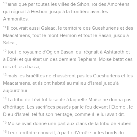
10
ainsi que par toutes les villes de Sihon, roi des Amoréens,
qui régnait à Hesbon, jusqu'à la frontière avec les
Ammonites.
11
Il couvrait aussi Galaad, le territoire des Gueshuriens et des
Maacathiens, tout le mont Hermon et tout le Basan, jusqu'à
Salca ;
12
tout le royaume d'Og en Basan, qui régnait à Ashtaroth et
à Edréï et qui était un des derniers Rephaïm. Moïse battit ces
rois et les chassa,
13
mais les Israélites ne chassèrent pas les Gueshuriens et les
Maacathiens, et ils ont habité au milieu d'Israël jusqu'à
aujourd’hui.
14
La tribu de Lévi fut la seule à laquelle Moïse ne donna pas
d'héritage. Les sacrifices passés par le feu devant l'Eternel, le
Dieu d'Israël, tel fut son héritage, comme il le lui avait dit.
15
Moïse avait donné une part aux clans de la tribu de Ruben.
16
Leur territoire couvrait, à partir d'Aroër sur les bords du