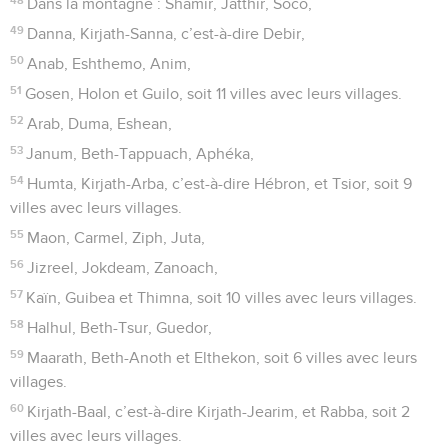
Dans la montagne : Shamir, Jatthir, Soco,
49
Danna, Kirjath-Sanna, c’est-à-dire Debir,
50
Anab, Eshthemo, Anim,
51
Gosen, Holon et Guilo, soit 11 villes avec leurs villages.
52
Arab, Duma, Eshean,
53
Janum, Beth-Tappuach, Aphéka,
54
Humta, Kirjath-Arba, c’est-à-dire Hébron, et Tsior, soit 9
villes avec leurs villages.
55
Maon, Carmel, Ziph, Juta,
56
Jizreel, Jokdeam, Zanoach,
57
Kaïn, Guibea et Thimna, soit 10 villes avec leurs villages.
58
Halhul, Beth-Tsur, Guedor,
59
Maarath, Beth-Anoth et Elthekon, soit 6 villes avec leurs
villages.
60
Kirjath-Baal, c’est-à-dire Kirjath-Jearim, et Rabba, soit 2
villes avec leurs villages.