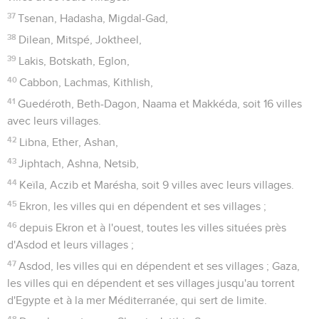
37
Tsenan, Hadasha, Migdal-Gad,
38
Dilean, Mitspé, Joktheel,
39
Lakis, Botskath, Eglon,
40
Cabbon, Lachmas, Kithlish,
41
Guedéroth, Beth-Dagon, Naama et Makkéda, soit 16 villes
avec leurs villages.
42
Libna, Ether, Ashan,
43
Jiphtach, Ashna, Netsib,
44
Keïla, Aczib et Marésha, soit 9 villes avec leurs villages.
45
Ekron, les villes qui en dépendent et ses villages ;
46
depuis Ekron et à l'ouest, toutes les villes situées près
d'Asdod et leurs villages ;
47
Asdod, les villes qui en dépendent et ses villages ; Gaza,
les villes qui en dépendent et ses villages jusqu'au torrent
d'Egypte et à la mer Méditerranée, qui sert de limite.
48