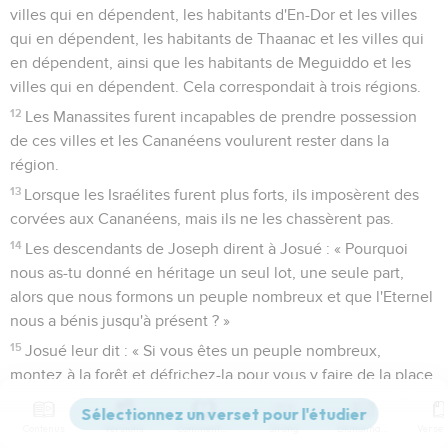
villes qui en dépendent, les habitants d'En-Dor et les villes
qui en dépendent, les habitants de Thaanac et les villes qui
en dépendent, ainsi que les habitants de Meguiddo et les
villes qui en dépendent. Cela correspondait à trois régions.
12
Les Manassites furent incapables de prendre possession
de ces villes et les Cananéens voulurent rester dans la
région.
13
Lorsque les Israélites furent plus forts, ils imposèrent des
corvées aux Cananéens, mais ils ne les chassèrent pas.
14
Les descendants de Joseph dirent à Josué : « Pourquoi
nous as-tu donné en héritage un seul lot, une seule part,
alors que nous formons un peuple nombreux et que l'Eternel
nous a bénis jusqu'à présent ? »
15
Josué leur dit : « Si vous êtes un peuple nombreux,
montez à la forêt et défrichez-la pour vous y faire de la place
dans le pays des Phéréziens et des Rephaïm, puisque la
région montagneuse d'Ephraïm est trop exiguë pour vous. »
Contenus
Versions
Commentaires
Strong
Dictionnaire