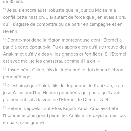
de 85 ans.
11
Je suis encore aussi robuste que le jour où Moïse m’a
confié cette mission. J'ai autant de force que j'en avais alors,
qu’il s’agisse de combattre ou de partir en campagne et en
revenir.
12
Donne-moi donc la région montagneuse dont l'Eternel a
parlé à cette époque-là. Tu as appris alors qu'il s'y trouve des
Anakim et qu'il y a des villes grandes et fortifiées. Si l'Eternel
est avec moi, je les chasserai, comme il l’a dit. »
13
Josué bénit Caleb, fils de Jephunné, et lui donna Hébron
pour héritage.
14
C'est ainsi que Caleb, fils de Jephunné, le Kénizien, a eu
jusqu'à aujourd’hui Hébron pour héritage, parce qu'il avait
pleinement suivi la voie de l'Eternel, le Dieu d'Israël.
15
Hébron s'appelait autrefois Kirjath-Arba. Arba avait été
l'homme le plus grand parmi les Anakim. Le pays fut dès lors
en paix, sans guerre.