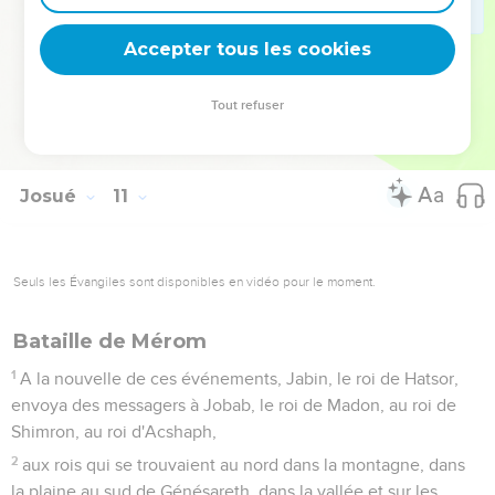
Josué les battit de Kadès-Barnéa à Gaza, il conquit toute la
région de Gosen jusqu'à Gabaon.
Accepter tous les cookies
42
Josué s’empara en même temps de tous ces rois et de
leur pays, car l'Eternel, le Dieu d'Israël, combattait pour
Tout refuser
Israël.
43
Puis Josué retourna avec tout Israël au camp à Guilgal.
Josué
11
Seuls les Évangiles sont disponibles en vidéo pour le moment.
Bataille de Mérom
1
A la nouvelle de ces événements, Jabin, le roi de Hatsor,
envoya des messagers à Jobab, le roi de Madon, au roi de
Shimron, au roi d'Acshaph,
2
aux rois qui se trouvaient au nord dans la montagne, dans
la plaine au sud de Génésareth, dans la vallée et sur les