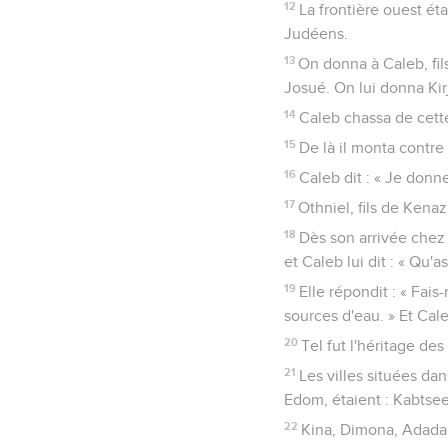
12
La frontière ouest éta
Judéens.
13
On donna à Caleb, fil
Josué. On lui donna Kirj
14
Caleb chassa de cette
15
De là il monta contre 
16
Caleb dit : « Je donn
17
Othniel, fils de Kena
18
Dès son arrivée chez
et Caleb lui dit : « Qu'as
19
Elle répondit : « Fai
sources d'eau. » Et Cale
20
Tel fut l'héritage des
21
Les villes situées dan
Edom, étaient : Kabtsee
22
Kina, Dimona, Adada