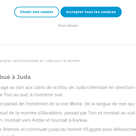
, fils de Jephunné, le Kénizien, a eu jusqu'à aujourd’hui Hébron 
ivi la voie de l'Eternel, le Dieu d'Israël.
Accepter tous les cookies
Choisir mes cookies
refois Kirjath-Arba. Arba avait été l'homme le plus grand parmi l
uerre.
Tout refuser
vangiles sont disponibles en vidéo pour le moment.
ribué à Juda
irage au sort aux clans de la tribu de Juda s'étendait en direction
 Tsin au sud, à l'extrême sud.
sud partait de l'extrémité de la mer Morte, de la langue de mer qui
 sud de la montée d'Akrabbim, passait par Tsin et montait au sud
n, montait vers Addar et tournait à Karkaa.
ar Atsmon et continuait jusqu'au torrent d'Egypte pour déboucher 