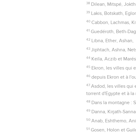
38
Dilean, Mitspé, Jokth
39
Lakis, Botskath, Eglo
40
Cabbon, Lachmas, Kit
41
Guedéroth, Beth-Dagon
42
Libna, Ether, Ashan,
43
Jiphtach, Ashna, Net
44
Keïla, Aczib et Marésh
45
Ekron, les villes qui
46
depuis Ekron et à l'ou
47
Asdod, les villes qui
torrent d'Egypte et à la
48
Dans la montagne : Sh
49
Danna, Kirjath-Sanna,
50
Anab, Eshthemo, An
51
Gosen, Holon et Guilo,