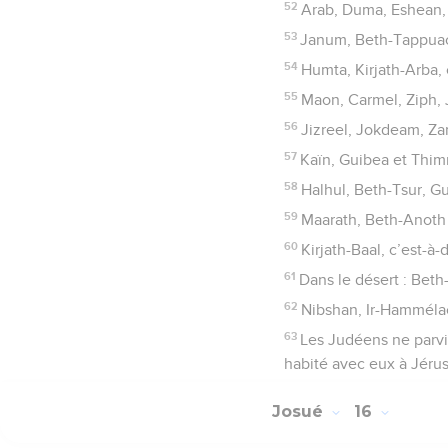
52
Arab, Duma, Eshean,
53
Janum, Beth-Tappua
54
Humta, Kirjath-Arba, c
55
Maon, Carmel, Ziph, 
56
Jizreel, Jokdeam, Z
57
Kaïn, Guibea et Thimna
58
Halhul, Beth-Tsur, G
59
Maarath, Beth-Anoth e
60
Kirjath-Baal, c’est-à-
61
Dans le désert : Beth
62
Nibshan, Ir-Hammélach
63
Les Judéens ne parvin
habité avec eux à Jérus
Josué
16