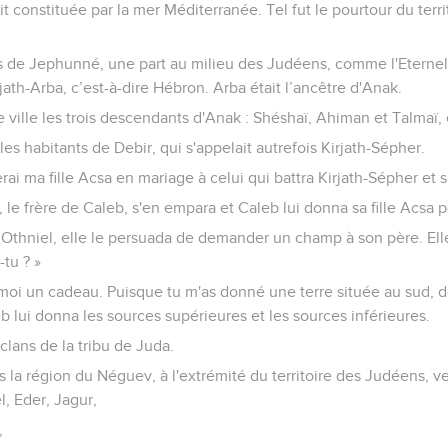
it constituée par la mer Méditerranée. Tel fut le pourtour du terr
s de Jephunné, une part au milieu des Judéens, comme l'Eternel 
ath-Arba, c’est-à-dire Hébron. Arba était l’ancêtre d'Anak.
 ville les trois descendants d'Anak : Shéshaï, Ahiman et Talmaï,
les habitants de Debir, qui s'appelait autrefois Kirjath-Sépher.
erai ma fille Acsa en mariage à celui qui battra Kirjath-Sépher et 
z, le frère de Caleb, s'en empara et Caleb lui donna sa fille Acsa
 Othniel, elle le persuada de demander un champ à son père. El
-tu ? »
s-moi un cadeau. Puisque tu m'as donné une terre située au sud,
b lui donna les sources supérieures et les sources inférieures.
 clans de la tribu de Juda.
s la région du Néguev, à l'extrémité du territoire des Judéens, ve
l, Eder, Jagur,
,