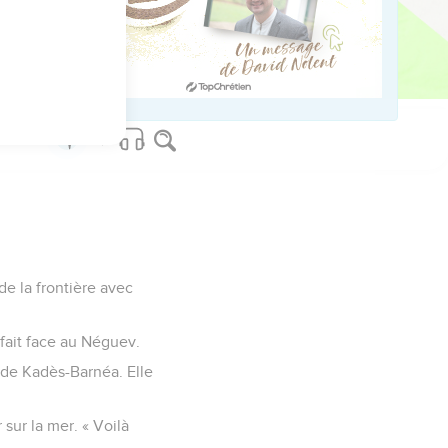
pour héritage, parce
es Anakim. Le pays fut
 de la frontière avec
 fait face au Néguev.
 de Kadès-Barnéa. Elle
sur la mer. « Voilà