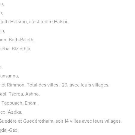
an,
h,
joth-Hetsron, c’est-à-dire Hatsor,
da,
on, Beth-Paleth,
éba, Bizjothja,
a,
Sansanna,
 et Rimmon. Total des villes : 29, avec leurs villages.
haol, Tsorea, Ashna,
, Tappuach, Enam,
oco, Azéka,
uedéra et Guedérothaïm, soit 14 villes avec leurs villages.
gdal-Gad,