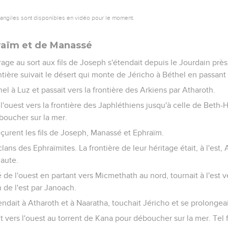
vangiles sont disponibles en vidéo pour le moment.
fraïm et de Manassé
irage au sort aux fils de Joseph s'étendait depuis le Jourdain près
ntière suivait le désert qui monte de Jéricho à Béthel en passant
hel à Luz et passait vers la frontière des Arkiens par Atharoth.
 l'ouest vers la frontière des Japhléthiens jusqu'à celle de Beth-
boucher sur la mer.
eçurent les fils de Joseph, Manassé et Ephraïm.
 clans des Ephraïmites. La frontière de leur héritage était, à l'est,
haute.
é de l'ouest en partant vers Micmethath au nord, tournait à l'est 
n de l'est par Janoach.
dait à Atharoth et à Naaratha, touchait Jéricho et se prolongeai
t vers l'ouest au torrent de Kana pour déboucher sur la mer. Tel f