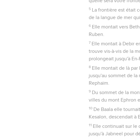
quelle sera votre fronti
5
La frontière est était
de la langue de mer qu
6
Elle montait vers Beth
Ruben.
7
Elle montait à Debir en
trouve vis-à-vis de la 
prolongeait jusqu'à En
8
Elle montait de là par
jusqu'au sommet de la m
Rephaïm.
9
Du sommet de la monta
villes du mont Ephron et
10
De Baala elle tournai
Kesalon, descendait à 
11
Elle continuait sur le
jusqu'à Jabneel pour d