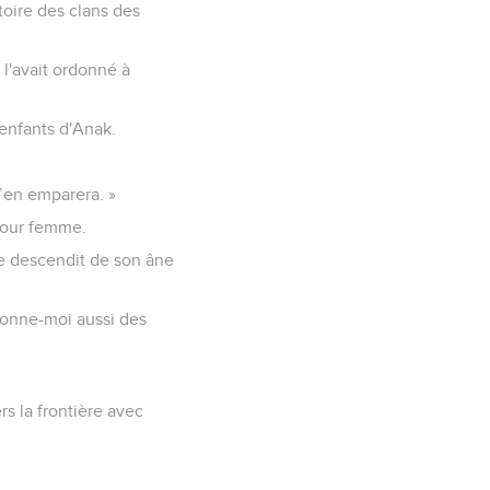
itoire des clans des
l'avait ordonné à
 enfants d'Anak.
s’en emparera. »
 pour femme.
le descendit de son âne
 donne-moi aussi des
rs la frontière avec