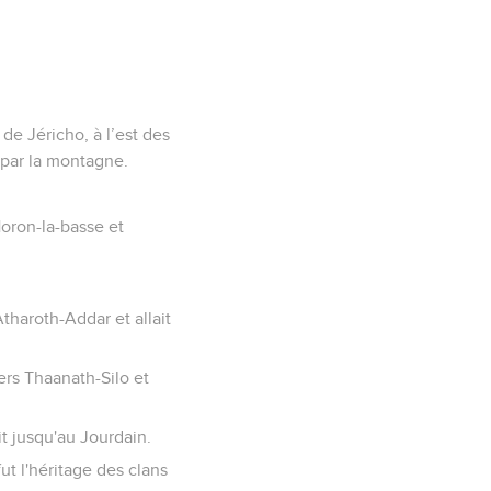
 de Jéricho, à l’est des
 par la montagne.
Horon-la-basse et
 Atharoth-Addar et allait
vers Thaanath-Silo et
t jusqu'au Jourdain.
ut l'héritage des clans