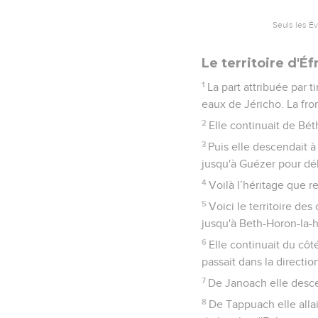
Seuls les É
Le territoire d'É
1
La part attribuée par t
eaux de Jéricho. La fro
2
Elle continuait de Bét
3
Puis elle descendait à
jusqu'à Guézer pour dé
4
Voilà l’héritage que r
5
Voici le territoire des
jusqu'à Beth-Horon-la-
6
Elle continuait du côt
passait dans la directio
7
De Janoach elle descen
8
De Tappuach elle allai