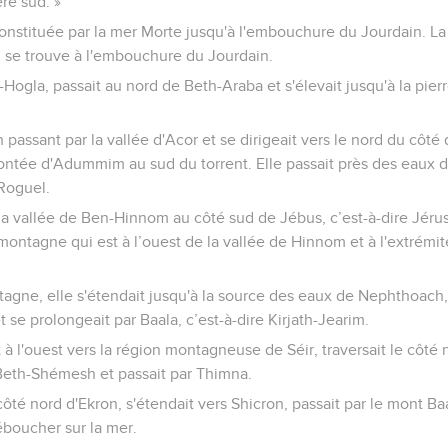
ère sud. »
 constituée par la mer Morte jusqu'à l'embouchure du Jourdain. La 
i se trouve à l'embouchure du Jourdain.
-Hogla, passait au nord de Beth-Araba et s'élevait jusqu'à la pierr
 passant par la vallée d'Acor et se dirigeait vers le nord du côté 
montée d'Adummim au sud du torrent. Elle passait près des eaux
-Roguel.
 la vallée de Ben-Hinnom au côté sud de Jébus, c’est-à-dire Jérus
ontagne qui est à l’ouest de la vallée de Hinnom et à l'extrémit
gne, elle s'étendait jusqu'à la source des eaux de Nephthoach, 
 se prolongeait par Baala, c’est-à-dire Kirjath-Jearim.
t à l'ouest vers la région montagneuse de Séir, traversait le côté
Beth-Shémesh et passait par Thimna.
 côté nord d'Ekron, s'étendait vers Shicron, passait par le mont Ba
éboucher sur la mer.