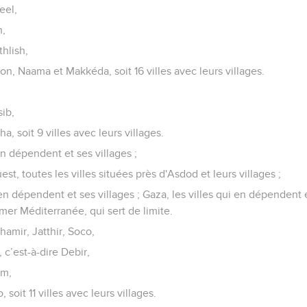
eel,
n,
hlish,
, Naama et Makkéda, soit 16 villes avec leurs villages.
sib,
a, soit 9 villes avec leurs villages.
 en dépendent et ses villages ;
est, toutes les villes situées près d'Asdod et leurs villages ;
 en dépendent et ses villages ; Gaza, les villes qui en dépendent 
 mer Méditerranée, qui sert de limite.
amir, Jatthir, Soco,
 c’est-à-dire Debir,
im,
 soit 11 villes avec leurs villages.