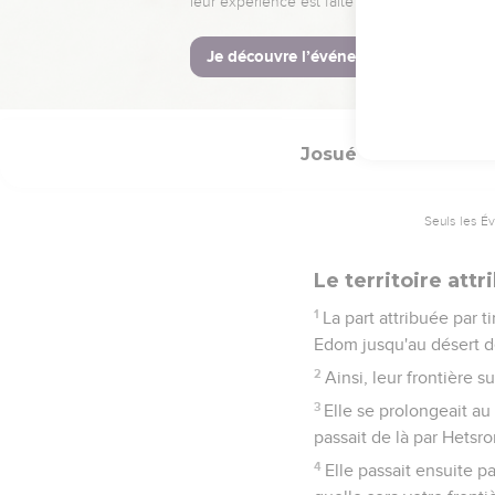
C'est ainsi que Caleb
qu'il avait pleinement su
15
Hébron s'appelait aut
dès lors en paix, sans g
Josué
15
Seuls les É
Le territoire att
1
La part attribuée par t
Edom jusqu'au désert de
2
Ainsi, leur frontière 
3
Elle se prolongeait au
passait de là par Hetsro
4
Elle passait ensuite p