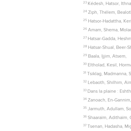
23
Kédesh, Hatsor, Ithn
24
Ziph, Thélem, Bealot
25
Hatsor-Hadattha, Keri
26
Amam, Shema, Mola
27
Hatsar-Gadda, Heshm
28
Hatsar-Shual, Beer-Sh
29
Baala, Ijjim, Atsem,
30
Eltholad, Kesil, Horm
31
Tsiklag, Madmanna, 
32
Lebaoth, Shilhim, Aïn
33
Dans la plaine : Esht
34
Zanoach, En-Gannim
35
Jarmuth, Adullam, S
36
Shaaraïm, Adithaïm, G
37
Tsenan, Hadasha, Mi