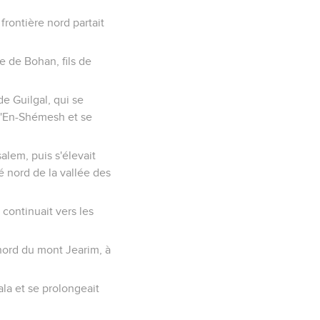
frontière nord partait
e de Bohan, fils de
de Guilgal, qui se
 d'En-Shémesh et se
alem, puis s'élevait
é nord de la vallée des
continuait vers les
 nord du mont Jearim, à
ala et se prolongeait