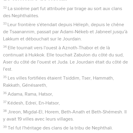
32
La sixième part fut attribuée par tirage au sort aux clans
des Nephthalites.
33
Leur frontière s'étendait depuis Héleph, depuis le chêne
de Tsaanannim, passait par Adami-Nékeb et Jabneel jusqu'à
Lakkum et débouchait sur le Jourdain.
34
Elle tournait vers l'ouest à Aznoth-Thabor et de là
continuait à Hukkok. Elle touchait Zabulon du côté du sud,
Aser du côté de l'ouest et Juda. Le Jourdain était du côté de
l'est.
35
Les villes fortifiées étaient Tsiddim, Tser, Hammath,
Rakkath, Génésareth,
36
Adama, Rama, Hatsor,
37
Kédesh, Edreï, En-Hatsor,
38
Jireon, Migdal-El, Horem, Beth-Anath et Beth-Shémesh. Il
y avait 19 villes avec leurs villages.
39
Tel fut l'héritage des clans de la tribu de Nephthali.