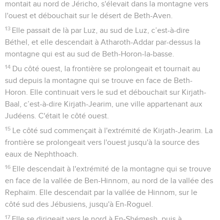
montait au nord de Jéricho, s'élevait dans la montagne vers
l'ouest et débouchait sur le désert de Beth-Aven.
13
Elle passait de là par Luz, au sud de Luz, c’est-à-dire
Béthel, et elle descendait à Atharoth-Addar par-dessus la
montagne qui est au sud de Beth-Horon-la-basse.
14
Du côté ouest, la frontière se prolongeait et tournait au
sud depuis la montagne qui se trouve en face de Beth-
Horon. Elle continuait vers le sud et débouchait sur Kirjath-
Baal, c’est-à-dire Kirjath-Jearim, une ville appartenant aux
Judéens. C'était le côté ouest.
15
Le côté sud commençait à l'extrémité de Kirjath-Jearim. La
frontière se prolongeait vers l'ouest jusqu'à la source des
eaux de Nephthoach.
16
Elle descendait à l'extrémité de la montagne qui se trouve
en face de la vallée de Ben-Hinnom, au nord de la vallée des
Rephaïm. Elle descendait par la vallée de Hinnom, sur le
côté sud des Jébusiens, jusqu'à En-Roguel.
17
Elle se dirigeait vers le nord à En-Shémesh, puis à