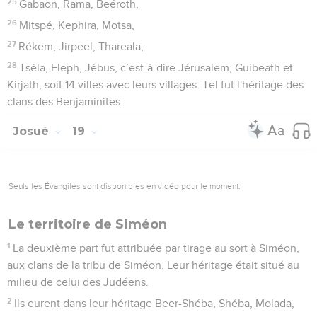
25
Gabaon, Rama, Beéroth,
26
Mitspé, Kephira, Motsa,
27
Rékem, Jirpeel, Thareala,
28
Tséla, Eleph, Jébus, c’est-à-dire Jérusalem, Guibeath et
Kirjath, soit 14 villes avec leurs villages. Tel fut l'héritage des
clans des Benjaminites.
Josué
19
Seuls les Évangiles sont disponibles en vidéo pour le moment.
Le territoire de Siméon
1
La deuxième part fut attribuée par tirage au sort à Siméon,
aux clans de la tribu de Siméon. Leur héritage était situé au
milieu de celui des Judéens.
2
Ils eurent dans leur héritage Beer-Shéba, Shéba, Molada,