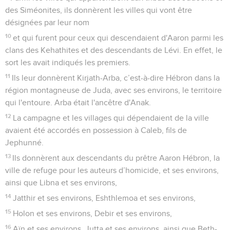
des Siméonites, ils donnèrent les villes qui vont être
désignées par leur nom
10
et qui furent pour ceux qui descendaient d'Aaron parmi les
clans des Kehathites et des descendants de Lévi. En effet, le
sort les avait indiqués les premiers.
11
Ils leur donnèrent Kirjath-Arba, c’est-à-dire Hébron dans la
région montagneuse de Juda, avec ses environs, le territoire
qui l'entoure. Arba était l'ancêtre d'Anak.
12
La campagne et les villages qui dépendaient de la ville
avaient été accordés en possession à Caleb, fils de
Jephunné.
13
Ils donnèrent aux descendants du prêtre Aaron Hébron, la
ville de refuge pour les auteurs d’homicide, et ses environs,
ainsi que Libna et ses environs,
14
Jatthir et ses environs, Eshthlemoa et ses environs,
15
Holon et ses environs, Debir et ses environs,
16
Aïn et ses environs, Jutta et ses environs, ainsi que Beth-