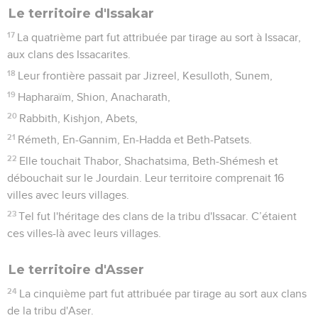
Le territoire d'Issakar
17
La quatrième part fut attribuée par tirage au sort à Issacar,
aux clans des Issacarites.
18
Leur frontière passait par Jizreel, Kesulloth, Sunem,
19
Hapharaïm, Shion, Anacharath,
20
Rabbith, Kishjon, Abets,
21
Rémeth, En-Gannim, En-Hadda et Beth-Patsets.
22
Elle touchait Thabor, Shachatsima, Beth-Shémesh et
débouchait sur le Jourdain. Leur territoire comprenait 16
villes avec leurs villages.
23
Tel fut l'héritage des clans de la tribu d'Issacar. C’étaient
ces villes-là avec leurs villages.
Le territoire d'Asser
24
La cinquième part fut attribuée par tirage au sort aux clans
de la tribu d'Aser.