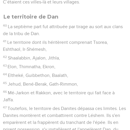
C’étaient ces villes-là et leurs villages.
Le territoire de Dan
40
La septième part fut attribuée par tirage au sort aux clans
de la tribu de Dan.
41
Le territoire dont ils héritèrent comprenait Tsorea,
Eshthaol, Ir-Shémesh,
42
Shaalabbin, Ajalon, Jithla,
43
Elon, Thimnatha, Ekron,
44
Eltheké, Guibbethon, Baalath,
45
Jehud, Bené-Berak, Gath-Rimmon,
46
Mé-Jarkon et Rakkon, avec le territoire qui fait face à
Jaffa.
47
Toutefois, le territoire des Danites dépassa ces limites. Les
Danites montèrent et combattirent contre Léshem. Ils s'en
emparèrent et la frappèrent du tranchant de l'épée. Ils en
prirent possession, s'y installèrent et l'appelèrent Dan, du