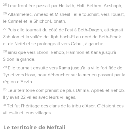
25
Leur frontière passait par Helkath, Hali, Béthen, Acshaph,
26
Allammélec, Amead et Misheal ; elle touchait, vers l'ouest,
le Carmel et le Shichor-Libnath.
27
Puis elle tournait du côté de l'est à Beth-Dagon, atteignait
Zabulon et la vallée de Jiphthach-El au nord de Beth-Emek
et de Neïel et se prolongeait vers Cabul, à gauche,
28
ainsi que vers Ebron, Rehob, Hammon et Kana jusqu'à
Sidon la grande.
29
Elle tournait ensuite vers Rama jusqu'à la ville fortifiée de
Tyr et vers Hosa, pour déboucher sur la mer en passant par la
région d'Aczib.
30
Leur territoire comprenait de plus Umma, Aphek et Rehob.
Il y avait 22 villes avec leurs villages.
31
Tel fut l'héritage des clans de la tribu d'Aser. C’étaient ces
villes-là et leurs villages.
Le territoire de Neftali