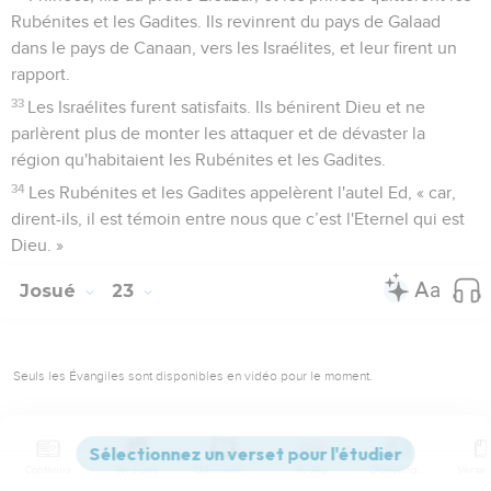
Rubénites et les Gadites. Ils revinrent du pays de Galaad
dans le pays de Canaan, vers les Israélites, et leur firent un
rapport.
33
Les Israélites furent satisfaits. Ils bénirent Dieu et ne
parlèrent plus de monter les attaquer et de dévaster la
région qu'habitaient les Rubénites et les Gadites.
34
Les Rubénites et les Gadites appelèrent l'autel Ed, « car,
dirent-ils, il est témoin entre nous que c’est l'Eternel qui est
Dieu. »
Josué
23
Seuls les Évangiles sont disponibles en vidéo pour le moment.
Le testament de Josué
1
Contenus
Versions
Commentaires
Strong
Dictionnaire
L'Eternel avait depuis longtemps donné du repos à Israël en