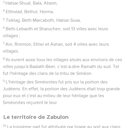
3
Hatsar-Shual, Bala, Atsem,
4
Eltholad, Bethul, Horma,
5
Tsiklag, Beth-Marcaboth, Hatsar-Susa,
6
Beth-Lebaoth et Sharuchen, soit 13 villes avec leurs
villages ;
7
Aïn, Rimmon, Ether et Ashan, soit 4 villes avec leurs
villages.
8
Ils eurent aussi tous les villages situés aux environs de ces
villes jusqu'à Baalath-Beer, c’est-à-dire Ramath du sud. Tel
fut l'héritage des clans de la tribu de Siméon.
9
L'héritage des Siméonites fut pris sur la portion des
Judéens. En effet, la portion des Judéens était trop grande
pour eux et c'est au milieu de leur héritage que les
Siméonites reçurent le leur.
Le territoire de Zabulon
10
La troisième part fut attribuée par tirage au sort aux clans