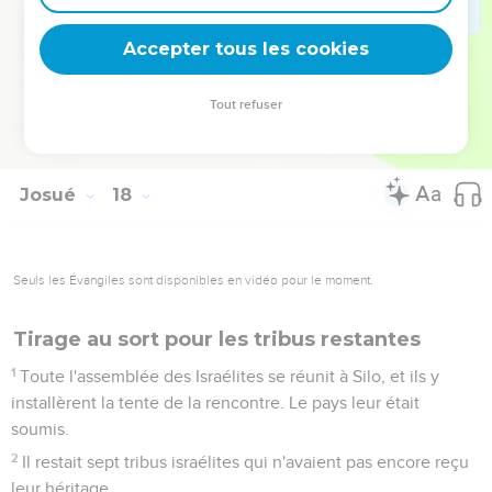
« Vous êtes un peuple nombreux et doté d’une grande force.
Vous n'aurez donc pas un lot unique.
Accepter tous les cookies
18
Mais vous aurez une région montagneuse. Certes, c'est
une forêt, mais vous la défricherez et elle sera à vous jusque
Tout refuser
dans ses extrémités car vous chasserez les Cananéens,
malgré leurs chars en fer et malgré leur force. »
Josué
18
Seuls les Évangiles sont disponibles en vidéo pour le moment.
Tirage au sort pour les tribus restantes
1
Toute l'assemblée des Israélites se réunit à Silo, et ils y
installèrent la tente de la rencontre. Le pays leur était
soumis.
2
Il restait sept tribus israélites qui n'avaient pas encore reçu
leur héritage.