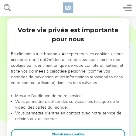
région.
13
Lorsque les Israélites furent plus forts, ils imposèrent des
Segond 21
corvées aux Cananéens, mais ils ne les chassèrent pas.
Votre vie privée est importante
14
Josué
17
Les descendants de Joseph dirent à Josué : « Pourquoi
pour nous
nous as-tu donné en héritage un seul lot, une seule part,
alors que nous formons un peuple nombreux et que l'Eternel
nous a bénis jusqu'à présent ? »
En cliquant sur le bouton « Accepter tous les cookies », vous
acceptez que TopChrétien utilise des traceurs (comme des
15
Josué leur dit : « Si vous êtes un peuple nombreux,
cookies ou l'identifiant unique de votre compte utilisateur) et
montez à la forêt et défrichez-la pour vous y faire de la place
traite vos données à caractère personnel (comme vos
dans le pays des Phéréziens et des Rephaïm, puisque la
données de navigation et les informations renseignées dans
votre compte utilisateur) dans les buts suivants :
région montagneuse d'Ephraïm est trop exiguë pour vous. »
16
Les fils de Joseph dirent : « La montagne ne nous suffira
Mesurer l'audience de notre service
pas et il y a des chars en fer chez tous les Cananéens qui
Vous permettre d'utiliser des services tiers tels que de la
vidéo, des cartes du monde…
habitent la vallée, aussi bien chez ceux qui sont à Beth-
Vous permettre d'entrer en contact avec notre service de
Shean et dans les villes qui en dépendent que chez ceux qui
relation aux utilisateurs.
se trouvent dans la vallée de Jizreel. »
17
Josué dit à la famille de Joseph, à Ephraïm et à Manassé :
Choisir mes cookies