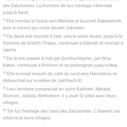
des Zabulonites. La frontière de leur héritage s'étendait
jusqu'à Sarid.
11
Elle montait à l'ouest vers Mareala et touchait Dabbésheth,
puis le torrent qui coule devant Jokneam.
12
De Sarid elle tournait à l'est, vers le soleil levant, jusqu'à la
frontière de Kisloth-Thabor, continuait à Dabrath et montait à
Japhia.
13
De là elle passait à l'est par Guittha-Hépher, par Ittha-
Katsin, continuait à Rimmon et se prolongeait jusqu'à Néa.
14
Elle tournait ensuite du côté du nord vers Hannathon et
débouchait sur la vallée de Jiphthach-El.
15
Leur territoire comprenait en outre Katthath, Nahalal,
Shimron, Jideala, Bethléhem. Il y avait 12 villes avec leurs
villages.
16
Tel fut l'héritage des clans des Zabulonites. C’étaient ces
villes-là et leurs villages.