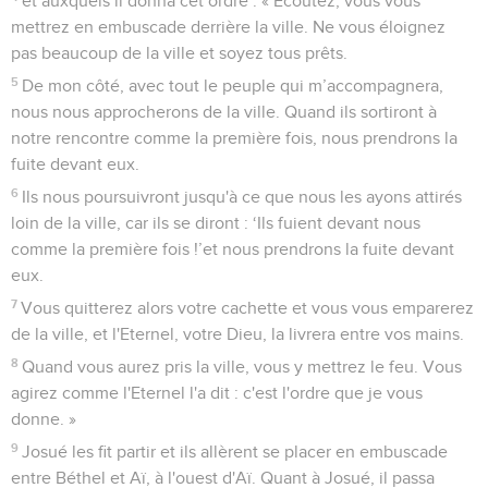
et auxquels il donna cet ordre : « Ecoutez, vous vous
mettrez en embuscade derrière la ville. Ne vous éloignez
pas beaucoup de la ville et soyez tous prêts.
5
De mon côté, avec tout le peuple qui m’accompagnera,
nous nous approcherons de la ville. Quand ils sortiront à
notre rencontre comme la première fois, nous prendrons la
fuite devant eux.
6
Ils nous poursuivront jusqu'à ce que nous les ayons attirés
loin de la ville, car ils se diront : ‘Ils fuient devant nous
comme la première fois !’et nous prendrons la fuite devant
eux.
7
Vous quitterez alors votre cachette et vous vous emparerez
de la ville, et l'Eternel, votre Dieu, la livrera entre vos mains.
8
Quand vous aurez pris la ville, vous y mettrez le feu. Vous
agirez comme l'Eternel l'a dit : c'est l'ordre que je vous
donne. »
9
Josué les fit partir et ils allèrent se placer en embuscade
entre Béthel et Aï, à l'ouest d'Aï. Quant à Josué, il passa