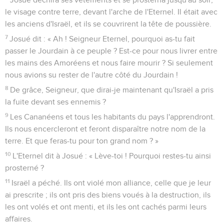
le visage contre terre, devant l'arche de l'Eternel. Il était avec
les anciens d'Israël, et ils se couvrirent la tête de poussière.
7
Josué dit : « Ah ! Seigneur Eternel, pourquoi as-tu fait
passer le Jourdain à ce peuple ? Est-ce pour nous livrer entre
les mains des Amoréens et nous faire mourir ? Si seulement
nous avions su rester de l'autre côté du Jourdain !
8
De grâce, Seigneur, que dirai-je maintenant qu'Israël a pris
la fuite devant ses ennemis ?
9
Les Cananéens et tous les habitants du pays l'apprendront.
Ils nous encercleront et feront disparaître notre nom de la
terre. Et que feras-tu pour ton grand nom ? »
10
L'Eternel dit à Josué : « Lève-toi ! Pourquoi restes-tu ainsi
prosterné ?
11
Israël a péché. Ils ont violé mon alliance, celle que je leur
ai prescrite ; ils ont pris des biens voués à la destruction, ils
les ont volés et ont menti, et ils les ont cachés parmi leurs
affaires.