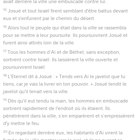
avait derrière la ville une embuscade contre lui.
15
Josué et tout Israël firent semblant d'être battus devant
eux et s'enfuirent par le chemin du désert.
16
Alors tout le peuple qui était dans la ville se rassembla
pour se mettre à leur poursuite. Ils poursuivirent Josué et
furent ainsi attirés loin de la ville.
17
Tous les hommes d’Aï et de Béthel, sans exception,
sortirent contre Israël. Ils laissèrent la ville ouverte et
poursuivirent Israël.
18
L'Eternel dit à Josué : « Tends vers Aï le javelot que tu
tiens, car je vais la livrer en ton pouvoir. » Josué tendit le
javelot qu'il tenait vers la ville.
19
Dès qu'il eut tendu la main, les hommes en embuscade
sortirent rapidement de l'endroit où ils étaient. Ils
pénétrèrent dans la ville, s’en emparèrent et s’empressèrent
d'y mettre le feu.
20
En regardant derrière eux, les habitants d'Aï virent la