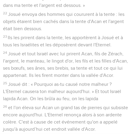
dans ma tente et l'argent est dessous. »
22
Josué envoya des hommes qui coururent à la tente : les
objets étaient bien cachés dans la tente d'Acan et l'argent
était bien dessous.
23
Ils les prirent dans la tente, les apportèrent à Josué et à
tous les Israélites et les déposèrent devant l'Eternel.
24
Josué et tout Israël avec lui prirent Acan, fils de Zérach,
l'argent, le manteau, le lingot d'or, les fils et les filles d'Acan,
ses bœufs, ses ânes, ses brebis, sa tente et tout ce qui lui
appartenait. Ils les firent monter dans la vallée d'Acor.
25
Josué dit : « Pourquoi as-tu causé notre malheur ?
L'Eternel causera ton malheur aujourd'hui. » Et tout Israël
lapida Acan. On les brûla au feu, on les lapida
26
et l'on éleva sur Acan un grand tas de pierres qui subsiste
encore aujourd'hui. L'Eternel renonça alors à son ardente
colère. C'est à cause de cet événement qu'on a appelé
jusqu'à aujourd’hui cet endroit vallée d'Acor.