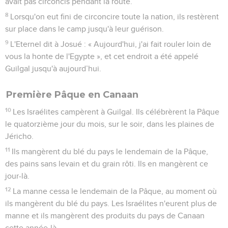
avait pas circoncis pendant la route.
8
Lorsqu'on eut fini de circoncire toute la nation, ils restèrent
sur place dans le camp jusqu'à leur guérison.
9
L'Eternel dit à Josué : « Aujourd'hui, j'ai fait rouler loin de
vous la honte de l'Egypte », et cet endroit a été appelé
Guilgal jusqu'à aujourd’hui.
Première Pâque en Canaan
10
Les Israélites campèrent à Guilgal. Ils célébrèrent la Pâque
le quatorzième jour du mois, sur le soir, dans les plaines de
Jéricho.
11
Ils mangèrent du blé du pays le lendemain de la Pâque,
des pains sans levain et du grain rôti. Ils en mangèrent ce
jour-là.
12
La manne cessa le lendemain de la Pâque, au moment où
ils mangèrent du blé du pays. Les Israélites n'eurent plus de
manne et ils mangèrent des produits du pays de Canaan
cette année-là.