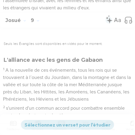
l'assemblée d'Israël, avec les femmes et les enfants ainsi que
les étrangers qui vivaient au milieu d'eux.
Josué
9
Seuls les Évangiles sont disponibles en vidéo pour le moment.
L'alliance avec les gens de Gabaon
1
A la nouvelle de ces événements, tous les rois qui se
trouvaient à l’ouest du Jourdain, dans la montagne et dans la
vallée et sur toute la côte de la mer Méditerranée jusque
près du Liban, les Hittites, les Amoréens, les Cananéens, les
Phéréziens, les Héviens et les Jébusiens
2
s'unirent d'un commun accord pour combattre ensemble
contre Josué et contre Israël.
3
Les habitants de Gabaon, de leur côté, lorsqu'ils apprirent
Contenus
Versions
Commentaires
Strong
Dictionnaire
de quelle manière Josué avait traité Jéricho et Aï,