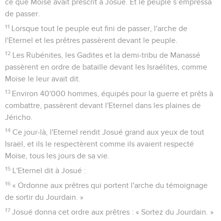
ce que Moïse avait prescrit à Josué. Et le peuple s’empressa
de passer.
11
Lorsque tout le peuple eut fini de passer, l'arche de
l'Eternel et les prêtres passèrent devant le peuple.
12
Les Rubénites, les Gadites et la demi-tribu de Manassé
passèrent en ordre de bataille devant les Israélites, comme
Moïse le leur avait dit.
13
Environ 40'000 hommes, équipés pour la guerre et prêts à
combattre, passèrent devant l'Eternel dans les plaines de
Jéricho.
14
Ce jour-là, l'Eternel rendit Josué grand aux yeux de tout
Israël, et ils le respectèrent comme ils avaient respecté
Moïse, tous les jours de sa vie.
15
L'Eternel dit à Josué :
16
« Ordonne aux prêtres qui portent l'arche du témoignage
de sortir du Jourdain. »
17
Josué donna cet ordre aux prêtres : « Sortez du Jourdain. »