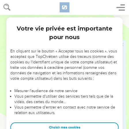
à la fenêtre par laquelle tu nous fais descendre et rassemble
avec toi dans la maison ton père, ta mère, tes frères et toute
Segond 21
ta famille.
Votre vie privée est importante
19
Si l’un d'eux passe la porte de ta maison pour aller dehors,
Josué
2
son sang retombera sur sa tête et nous en serons innocents.
pour nous
En revanche, si l’on porte la main contre l'un de ceux qui
seront avec toi dans la maison, quel qu’il soit, son sang
En cliquant sur le bouton « Accepter tous les cookies », vous
retombera sur notre tête.
acceptez que TopChrétien utilise des traceurs (comme des
cookies ou l'identifiant unique de votre compte utilisateur) et
20
Si par ailleurs tu divulgues ce qui nous concerne, nous
traite vos données à caractère personnel (comme vos
serons quittes du serment que tu nous as fait faire. »
données de navigation et les informations renseignées dans
votre compte utilisateur) dans les buts suivants :
21
Elle répondit : « Qu'il en soit comme vous l’avez dit. » Elle
prit ainsi congé d'eux et ils s'en allèrent. Puis elle attacha le
Mesurer l'audience de notre service
cordon rouge à la fenêtre.
Vous permettre d'utiliser des services tiers tels que de la
22
vidéo, des cartes du monde…
Ils partirent et arrivèrent à la montagne, où ils restèrent
Vous permettre d'entrer en contact avec notre service de
trois jours, jusqu'à ce que ceux qui les poursuivaient soient
relation aux utilisateurs.
rentrés. Ceux qui les poursuivaient les cherchèrent dans
toute la région, mais sans les trouver.
Choisir mes cookies