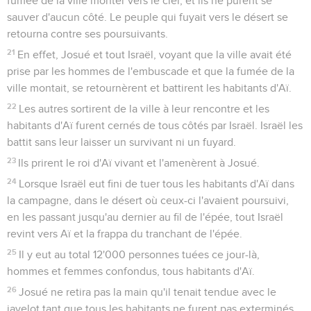
fumée de la ville monter vers le ciel, et ils ne purent se
sauver d'aucun côté. Le peuple qui fuyait vers le désert se
retourna contre ses poursuivants.
21
En effet, Josué et tout Israël, voyant que la ville avait été
prise par les hommes de l'embuscade et que la fumée de la
ville montait, se retournèrent et battirent les habitants d'Aï.
22
Les autres sortirent de la ville à leur rencontre et les
habitants d'Aï furent cernés de tous côtés par Israël. Israël les
battit sans leur laisser un survivant ni un fuyard.
23
Ils prirent le roi d'Aï vivant et l'amenèrent à Josué.
24
Lorsque Israël eut fini de tuer tous les habitants d'Aï dans
la campagne, dans le désert où ceux-ci l'avaient poursuivi,
en les passant jusqu'au dernier au fil de l'épée, tout Israël
revint vers Aï et la frappa du tranchant de l'épée.
25
Il y eut au total 12'000 personnes tuées ce jour-là,
hommes et femmes confondus, tous habitants d'Aï.
26
Josué ne retira pas la main qu'il tenait tendue avec le
javelot tant que tous les habitants ne furent pas exterminés.