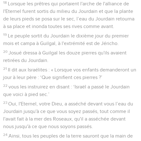
18
Lorsque les prêtres qui portaient l'arche de l'alliance de
l'Eternel furent sortis du milieu du Jourdain et que la plante
de leurs pieds se posa sur le sec, l’eau du Jourdain retourna
à sa place et inonda toutes ses rives comme avant.
19
Le peuple sortit du Jourdain le dixième jour du premier
mois et campa à Guilgal, à l'extrémité est de Jéricho.
20
Josué dressa à Guilgal les douze pierres qu'ils avaient
retirées du Jourdain.
21
Il dit aux Israélites : « Lorsque vos enfants demanderont un
jour à leur père : ‘Que signifient ces pierres ?’
22
vous les instruirez en disant : ‘Israël a passé le Jourdain
que voici à pied sec.’
23
Oui, l'Eternel, votre Dieu, a asséché devant vous l’eau du
Jourdain jusqu'à ce que vous soyez passés, tout comme il
l'avait fait à la mer des Roseaux, qu'il a asséchée devant
nous jusqu'à ce que nous soyons passés.
24
Ainsi, tous les peuples de la terre sauront que la main de