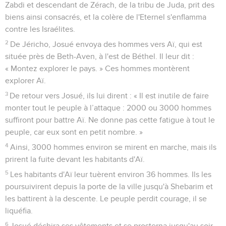
Zabdi et descendant de Zérach, de la tribu de Juda, prit des
biens ainsi consacrés, et la colère de l'Eternel s'enflamma
contre les Israélites.
2
De Jéricho, Josué envoya des hommes vers Aï, qui est
située près de Beth-Aven, à l'est de Béthel. Il leur dit :
« Montez explorer le pays. » Ces hommes montèrent
explorer Aï.
3
De retour vers Josué, ils lui dirent : « Il est inutile de faire
monter tout le peuple à l’attaque : 2000 ou 3000 hommes
suffiront pour battre Aï. Ne donne pas cette fatigue à tout le
peuple, car eux sont en petit nombre. »
4
Ainsi, 3000 hommes environ se mirent en marche, mais ils
prirent la fuite devant les habitants d'Aï.
5
Les habitants d'Aï leur tuèrent environ 36 hommes. Ils les
poursuivirent depuis la porte de la ville jusqu'à Shebarim et
les battirent à la descente. Le peuple perdit courage, il se
liquéfia.
6
Josué déchira ses vêtements et se prosterna jusqu'au soir,