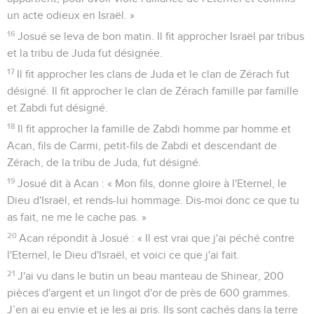
un acte odieux en Israël. »
16
Josué se leva de bon matin. Il fit approcher Israël par tribus
et la tribu de Juda fut désignée.
17
Il fit approcher les clans de Juda et le clan de Zérach fut
désigné. Il fit approcher le clan de Zérach famille par famille
et Zabdi fut désigné.
18
Il fit approcher la famille de Zabdi homme par homme et
Acan, fils de Carmi, petit-fils de Zabdi et descendant de
Zérach, de la tribu de Juda, fut désigné.
19
Josué dit à Acan : « Mon fils, donne gloire à l'Eternel, le
Dieu d'Israël, et rends-lui hommage. Dis-moi donc ce que tu
as fait, ne me le cache pas. »
20
Acan répondit à Josué : « Il est vrai que j'ai péché contre
l'Eternel, le Dieu d'Israël, et voici ce que j'ai fait.
21
J'ai vu dans le butin un beau manteau de Shinear, 200
pièces d'argent et un lingot d'or de près de 600 grammes.
J’en ai eu envie et je les ai pris. Ils sont cachés dans la terre