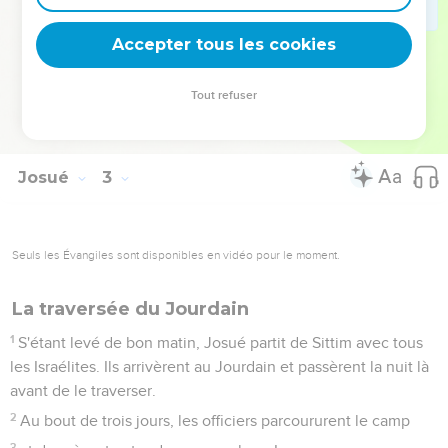
23
Les deux hommes redescendirent de la montagne et
passèrent le Jourdain. Ils vinrent vers Josué, fils de Nun, et
Accepter tous les cookies
lui racontèrent tout ce qui leur était arrivé.
24
Ils lui dirent : « C’est certain, l'Eternel a livré tout le pays
Tout refuser
entre nos mains, et même tous les habitants du pays
tremblent devant nous. »
Josué
3
Seuls les Évangiles sont disponibles en vidéo pour le moment.
La traversée du Jourdain
1
S'étant levé de bon matin, Josué partit de Sittim avec tous
les Israélites. Ils arrivèrent au Jourdain et passèrent la nuit là
avant de le traverser.
2
Au bout de trois jours, les officiers parcoururent le camp
3