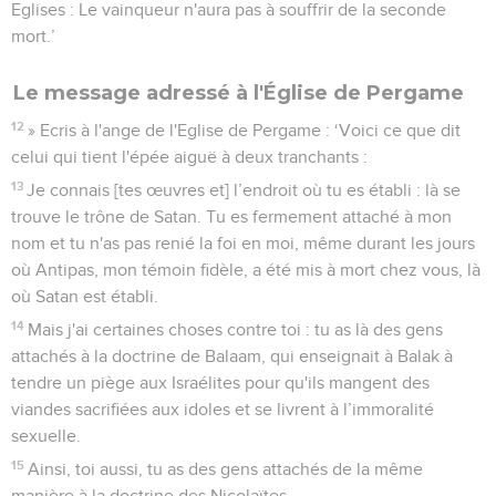
Eglises : Le vainqueur n'aura pas à souffrir de la seconde
mort.’
Le message adressé à l'Église de Pergame
12
» Ecris à l'ange de l'Eglise de Pergame : ‘Voici ce que dit
celui qui tient l'épée aiguë à deux tranchants :
13
Je connais [tes œuvres et] l’endroit où tu es établi : là se
trouve le trône de Satan. Tu es fermement attaché à mon
nom et tu n'as pas renié la foi en moi, même durant les jours
où Antipas, mon témoin fidèle, a été mis à mort chez vous, là
où Satan est établi.
14
Mais j'ai certaines choses contre toi : tu as là des gens
attachés à la doctrine de Balaam, qui enseignait à Balak à
tendre un piège aux Israélites pour qu'ils mangent des
viandes sacrifiées aux idoles et se livrent à l’immoralité
sexuelle.
15
Ainsi, toi aussi, tu as des gens attachés de la même
manière à la doctrine des Nicolaïtes.