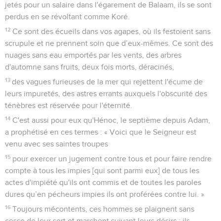
jetés pour un salaire dans l'égarement de Balaam, ils se sont
perdus en se révoltant comme Koré.
12
Ce sont des écueils dans vos agapes, où ils festoient sans
scrupule et ne prennent soin que d’eux-mêmes. Ce sont des
nuages sans eau emportés par les vents, des arbres
d'automne sans fruits, deux fois morts, déracinés,
13
des vagues furieuses de la mer qui rejettent l'écume de
leurs impuretés, des astres errants auxquels l'obscurité des
ténèbres est réservée pour l'éternité.
14
C'est aussi pour eux qu'Hénoc, le septième depuis Adam,
a prophétisé en ces termes : « Voici que le Seigneur est
venu avec ses saintes troupes
15
pour exercer un jugement contre tous et pour faire rendre
compte à tous les impies [qui sont parmi eux] de tous les
actes d'impiété qu'ils ont commis et de toutes les paroles
dures qu’en pécheurs impies ils ont proférées contre lui. »
16
Toujours mécontents, ces hommes se plaignent sans
cesse de leur sort et marchent suivant leurs désirs ; ils