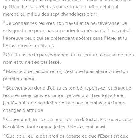
qui tient les sept étoiles dans sa main droite, celui qui
marche au milieu des sept chandeliers d'or :
2
Je connais tes œuvres, ton travail et ta persévérance. Je
sais que tu ne peux pas supporter les méchants. Tu as mis à
l’épreuve ceux qui se prétendent apôtres sans l’être, et tu
les as trouvés menteurs.
3
Oui, tu as de la persévérance, tu as souffert à cause de mon
nom et tu ne t'es pas lassé.
4
Mais ce que j'ai contre toi, c'est que tu as abandonné ton
premier amour.
5
Souviens-toi donc d'où tu es tombé, repens-toi et pratique
tes premières œuvres. Sinon, je viendrai [bientôt] à toi et
j'enlèverai ton chandelier de sa place, à moins que tu ne
changes d’attitude.
6
Cependant, tu as ceci pour toi : tu détestes les œuvres des
Nicolaïtes, tout comme je les déteste, moi aussi.
7
Que celui qui a des oreilles écoute ce que l'Esprit dit aux