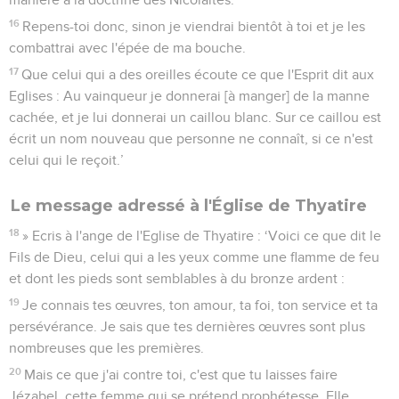
16
Repens-toi donc, sinon je viendrai bientôt à toi et je les
combattrai avec l'épée de ma bouche.
17
Que celui qui a des oreilles écoute ce que l'Esprit dit aux
Eglises : Au vainqueur je donnerai [à manger] de la manne
cachée, et je lui donnerai un caillou blanc. Sur ce caillou est
écrit un nom nouveau que personne ne connaît, si ce n'est
celui qui le reçoit.’
Le message adressé à l'Église de Thyatire
18
» Ecris à l'ange de l'Eglise de Thyatire : ‘Voici ce que dit le
Fils de Dieu, celui qui a les yeux comme une flamme de feu
et dont les pieds sont semblables à du bronze ardent :
19
Je connais tes œuvres, ton amour, ta foi, ton service et ta
persévérance. Je sais que tes dernières œuvres sont plus
nombreuses que les premières.
20
Mais ce que j'ai contre toi, c'est que tu laisses faire
Jézabel, cette femme qui se prétend prophétesse. Elle