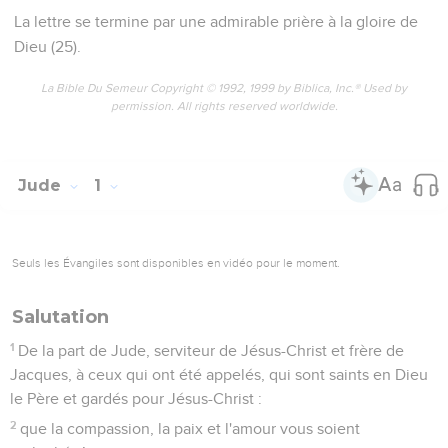
La lettre se termine par une admirable prière à la gloire de
Dieu (25).
La Bible Du Semeur Copyright © 1992, 1999 by Biblica, Inc.® Used by
permission. All rights reserved worldwide.
Jude
1
Seuls les Évangiles sont disponibles en vidéo pour le moment.
Salutation
1
De la part de Jude, serviteur de Jésus-Christ et frère de
Jacques, à ceux qui ont été appelés, qui sont saints en Dieu
le Père et gardés pour Jésus-Christ :
2
que la compassion, la paix et l'amour vous soient