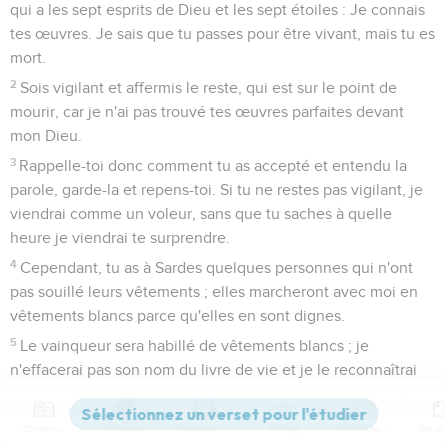
qui a les sept esprits de Dieu et les sept étoiles : Je connais
tes œuvres. Je sais que tu passes pour être vivant, mais tu es
mort.
2
Sois vigilant et affermis le reste, qui est sur le point de
mourir, car je n'ai pas trouvé tes œuvres parfaites devant
mon Dieu.
3
Rappelle-toi donc comment tu as accepté et entendu la
parole, garde-la et repens-toi. Si tu ne restes pas vigilant, je
viendrai comme un voleur, sans que tu saches à quelle
heure je viendrai te surprendre.
4
Cependant, tu as à Sardes quelques personnes qui n'ont
pas souillé leurs vêtements ; elles marcheront avec moi en
vêtements blancs parce qu'elles en sont dignes.
5
Le vainqueur sera habillé de vêtements blancs ; je
n'effacerai pas son nom du livre de vie et je le reconnaîtrai
devant mon Père et devant ses anges.
6
Que celui qui a des oreilles écoute ce que l'Esprit dit aux
Contenus
Versions
Commentaires
Strong
Dictionnaire
Eglises.’