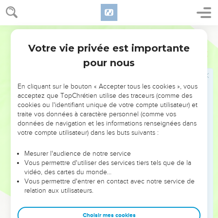
éternelle.
1 Jean
5
21
Petits enfants, gardez-vous des idoles !
Segond 21
2 Jean
Introduction
Votre vie privée est importante
pour nous
En cliquant sur le bouton « Accepter tous les cookies », vous
acceptez que TopChrétien utilise des traceurs (comme des
cookies ou l'identifiant unique de votre compte utilisateur) et
traite vos données à caractère personnel (comme vos
données de navigation et les informations renseignées dans
votre compte utilisateur) dans les buts suivants :
Mesurer l'audience de notre service
Vous permettre d'utiliser des services tiers tels que de la
vidéo, des cartes du monde…
Vous permettre d'entrer en contact avec notre service de
relation aux utilisateurs.
Choisir mes cookies