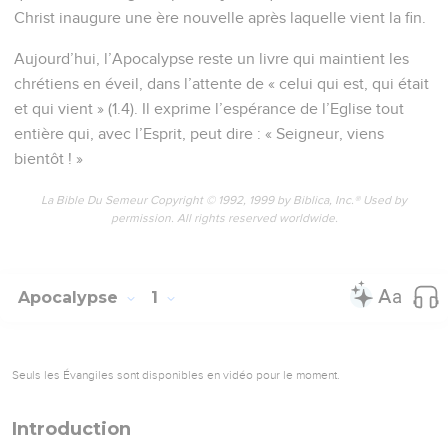
Christ inaugure une ère nouvelle après laquelle vient la fin.
Aujourd’hui, l’Apocalypse reste un livre qui maintient les
chrétiens en éveil, dans l’attente de « celui qui est, qui était
et qui vient » (1.4). Il exprime l’espérance de l’Eglise tout
entière qui, avec l’Esprit, peut dire : « Seigneur, viens
bientôt ! »
La Bible Du Semeur Copyright © 1992, 1999 by Biblica, Inc.® Used by
permission. All rights reserved worldwide.
Apocalypse
1
Seuls les Évangiles sont disponibles en vidéo pour le moment.
Introduction