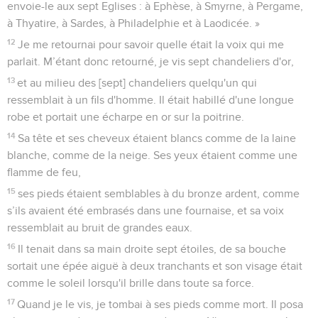
envoie-le aux sept Eglises : à Ephèse, à Smyrne, à Pergame,
à Thyatire, à Sardes, à Philadelphie et à Laodicée. »
12
Je me retournai pour savoir quelle était la voix qui me
parlait. M’étant donc retourné, je vis sept chandeliers d'or,
13
et au milieu des [sept] chandeliers quelqu'un qui
ressemblait à un fils d'homme. Il était habillé d'une longue
robe et portait une écharpe en or sur la poitrine.
14
Sa tête et ses cheveux étaient blancs comme de la laine
blanche, comme de la neige. Ses yeux étaient comme une
flamme de feu,
15
ses pieds étaient semblables à du bronze ardent, comme
s’ils avaient été embrasés dans une fournaise, et sa voix
ressemblait au bruit de grandes eaux.
16
Il tenait dans sa main droite sept étoiles, de sa bouche
sortait une épée aiguë à deux tranchants et son visage était
comme le soleil lorsqu'il brille dans toute sa force.
17
Quand je le vis, je tombai à ses pieds comme mort. Il posa