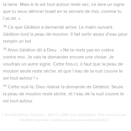
la laine. Mais si le sol tout autour reste sec, ce sera un signe
que tu veux délivrer Israël en te servant de moi, comme tu
l’as dit. »
38
Ce que Gédéon a demandé arrive. Le matin suivant,
Gédéon tord la peau de mouton. Il fait sortir assez d’eau pour
remplir un bol.
39
Alors Gédéon dit à Dieu : « Ne te mets pas en colère
contre moi. Je vais te demander encore une chose. Je
voudrais un autre signe. Cette fois-ci, il faut que la peau de
mouton seule reste sèche, et que l’eau de la nuit couvre le
sol tout autour ! »
40
Cette nuit-là, Dieu réalise la demande de Gédéon. Seule
la peau de mouton reste sèche, et l’eau de la nuit couvre le
sol tout autour.
© Société biblique française – Bibli’O, 2000, avec autorisation. Pour vous procurer
une Bible imprimée, rendez-vous sur www.editionsbiblio.fr