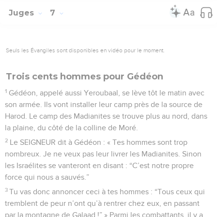
Juges
7
Seuls les Évangiles sont disponibles en vidéo pour le moment.
Trois cents hommes pour Gédéon
1
Gédéon, appelé aussi Yeroubaal, se lève tôt le matin avec
son armée. Ils vont installer leur camp près de la source de
Harod. Le camp des Madianites se trouve plus au nord, dans
la plaine, du côté de la colline de Moré.
2
Le SEIGNEUR dit à Gédéon : « Tes hommes sont trop
nombreux. Je ne veux pas leur livrer les Madianites. Sinon
les Israélites se vanteront en disant : “C’est notre propre
force qui nous a sauvés.”
3
Tu vas donc annoncer ceci à tes hommes : “Tous ceux qui
tremblent de peur n’ont qu’à rentrer chez eux, en passant
par la montagne de Galaad !” » Parmi les combattants, il y a