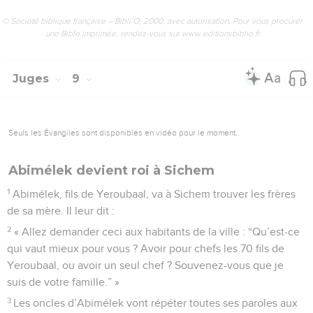
© Société biblique française – Bibli’O, 2000, avec autorisation. Pour vous procurer
une Bible imprimée, rendez-vous sur www.editionsbiblio.fr
Juges
9
Seuls les Évangiles sont disponibles en vidéo pour le moment.
Abimélek devient roi à Sichem
1
Abimélek, fils de Yeroubaal, va à Sichem trouver les frères
de sa mère. Il leur dit :
2
« Allez demander ceci aux habitants de la ville : “Qu’est-ce
qui vaut mieux pour vous ? Avoir pour chefs les 70 fils de
Yeroubaal, ou avoir un seul chef ? Souvenez-vous que je
suis de votre famille.” »
3
Les oncles d’Abimélek vont répéter toutes ses paroles aux