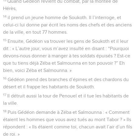
Quand Gédéon revient du combat, par la montée de
Hérès,
14
il prend un jeune homme de Soukoth. Il l’interroge, et
celui-ci lui donne par écrit les noms des chefs et des anciens
de la ville, en tout 77 hommes.
15
Ensuite, Gédéon va trouver les gens de Soukoth et il leur
dit : « L’autre jour, vous m’avez insulté en disant : “Pourquoi
devons-nous donner à manger à tes soldats épuisés ? Est-ce
que tu tiens déjà Zéba et Salmounna en ton pouvoir ?” Eh
bien, voici Zéba et Salmounna. »
16
Gédéon prend des branches d’épines et des chardons du
désert et il frappe les habitants de Soukoth.
17
Il détruit aussi la tour de Penouel et il tue les habitants de
la ville.
18
Puis Gédéon demande à Zéba et Salmounna : « Comment
étaient les hommes que vous avez tués au mont Tabor ? » Ils
répondent : « Ils étaient comme toi, chacun avait l’air d’un fils
de roi. »