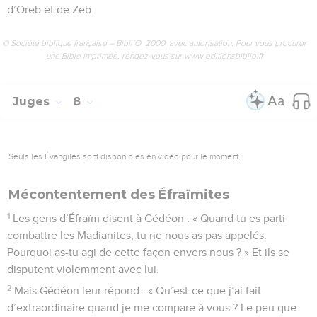
d’Oreb et de Zeb.
© Société biblique française – Bibli’O, 2000, avec autorisation. Pour vous procurer
une Bible imprimée, rendez-vous sur www.editionsbiblio.fr
Juges
8
Seuls les Évangiles sont disponibles en vidéo pour le moment.
Mécontentement des Éfraïmites
1
Les gens d’Éfraïm disent à Gédéon : « Quand tu es parti
combattre les Madianites, tu ne nous as pas appelés.
Pourquoi as-tu agi de cette façon envers nous ? » Et ils se
disputent violemment avec lui.
2
Mais Gédéon leur répond : « Qu’est-ce que j’ai fait
d’extraordinaire quand je me compare à vous ? Le peu que