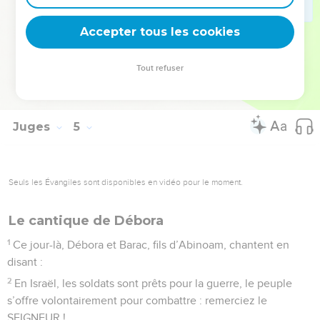
24
Pendant longtemps, ils combattent durement contre lui et
Accepter tous les cookies
finalement, ils arrivent à le tuer.
© Société biblique française – Bibli’O, 2000, avec autorisation. Pour vous procurer
Tout refuser
une Bible imprimée, rendez-vous sur www.editionsbiblio.fr
Juges
5
Seuls les Évangiles sont disponibles en vidéo pour le moment.
Le cantique de Débora
1
Ce jour-là, Débora et Barac, fils d’Abinoam, chantent en
disant :
2
En Israël, les soldats sont prêts pour la guerre, le peuple
s’offre volontairement pour combattre : remerciez le
SEIGNEUR !