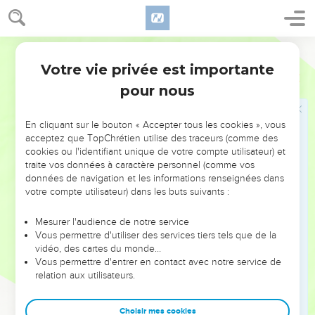
Yaël le cache sous une couverture.
19
Il lui dit : « S’il te plaît, donne-moi un peu d’eau, j’ai soif. »
Yaël ouvre l’outre pleine de lait et elle lui donne à boire. Puis
Parole de Vie
elle remet la couverture sur lui.
Votre vie privée est importante
Juges
4
20
Il lui dit encore : « Reste à l’entrée de la tente, et si on
pour nous
vient te demander : “Est-ce qu’il y a quelqu’un ici ?”, tu diras :
“Non !” »
En cliquant sur le bouton « Accepter tous les cookies », vous
21
Sisra est écrasé de fatigue. Il se met à dormir
acceptez que TopChrétien utilise des traceurs (comme des
profondément. Yaël, femme de Héber, prend donc un piquet
cookies ou l'identifiant unique de votre compte utilisateur) et
traite vos données à caractère personnel (comme vos
de la tente, elle prend aussi un marteau et s’approche
données de navigation et les informations renseignées dans
doucement de Sisra. Elle lui enfonce le piquet dans le crâne,
votre compte utilisateur) dans les buts suivants :
et le piquet s’enfonce dans la terre. Alors Sisra meurt.
22
Barac, qui poursuivait Sisra, arrive à son tour. Yaël sort à sa
Mesurer l'audience de notre service
Vous permettre d'utiliser des services tiers tels que de la
rencontre et lui dit : « Viens, je vais te faire voir l’homme que
vidéo, des cartes du monde…
tu cherches. » Barac entre dans la tente et trouve Sisra
Vous permettre d'entrer en contact avec notre service de
étendu, mort sur le sol, le piquet de la tente dans le crâne.
relation aux utilisateurs.
23
Ce jour-là, Dieu met Yabin, roi de Canaan, sous le pouvoir
des Israélites.
Choisir mes cookies