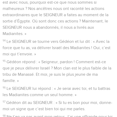
est avec nous, pourquoi est-ce que nous sommes si
malheureux ? Nos ancêtres nous ont raconté les actions
extraordinaires que le SEIGNEUR a faites au moment de la
sortie d’Égypte. Où sont donc ces actions ? Maintenant, le
SEIGNEUR nous a abandonnés, il nous a livrés aux
Madianites. »
14
Le SEIGNEUR se tourne vers Gédéon et lui dit : « Avec la
force que tu as, va délivrer Israël des Madianites ! Oui, c’est
moi qui t’envoie. »
15
Gédéon répond : « Seigneur, pardon ! Comment est-ce
que je peux délivrer Israël ? Mon clan est le plus faible de la
tribu de Manassé. Et moi, je suis le plus jeune de ma
famille. »
16
Le SEIGNEUR lui répond : « Je serai avec toi, et tu battras
les Madianites comme un seul homme. »
17
Gédéon dit au SEIGNEUR : « Si tu es bon pour moi, donne-
moi un signe que c’est bien toi qui me parles.
18
Ne t’en va pas avant mon retour. J’ai une offrande pour toi