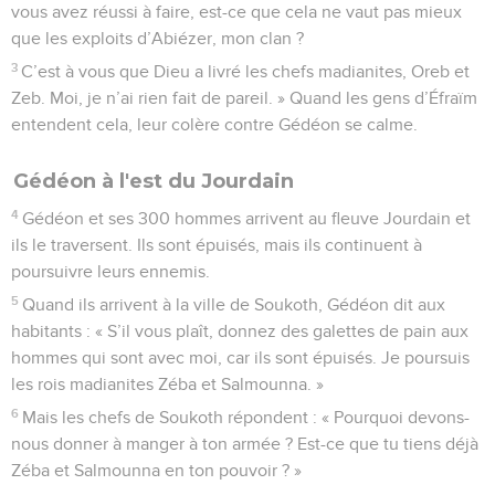
vous avez réussi à faire, est-ce que cela ne vaut pas mieux
que les exploits d’Abiézer, mon clan ?
3
C’est à vous que Dieu a livré les chefs madianites, Oreb et
Zeb. Moi, je n’ai rien fait de pareil. » Quand les gens d’Éfraïm
entendent cela, leur colère contre Gédéon se calme.
Gédéon à l'est du Jourdain
4
Gédéon et ses 300 hommes arrivent au fleuve Jourdain et
ils le traversent. Ils sont épuisés, mais ils continuent à
poursuivre leurs ennemis.
5
Quand ils arrivent à la ville de Soukoth, Gédéon dit aux
habitants : « S’il vous plaît, donnez des galettes de pain aux
hommes qui sont avec moi, car ils sont épuisés. Je poursuis
les rois madianites Zéba et Salmounna. »
6
Mais les chefs de Soukoth répondent : « Pourquoi devons-
nous donner à manger à ton armée ? Est-ce que tu tiens déjà
Zéba et Salmounna en ton pouvoir ? »