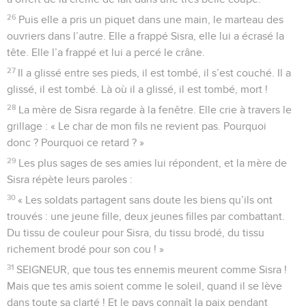
26
Puis elle a pris un piquet dans une main, le marteau des
ouvriers dans l’autre. Elle a frappé Sisra, elle lui a écrasé la
tête. Elle l’a frappé et lui a percé le crâne.
27
Il a glissé entre ses pieds, il est tombé, il s’est couché. Il a
glissé, il est tombé. Là où il a glissé, il est tombé, mort !
28
La mère de Sisra regarde à la fenêtre. Elle crie à travers le
grillage : « Le char de mon fils ne revient pas. Pourquoi
donc ? Pourquoi ce retard ? »
29
Les plus sages de ses amies lui répondent, et la mère de
Sisra répète leurs paroles :
30
« Les soldats partagent sans doute les biens qu’ils ont
trouvés : une jeune fille, deux jeunes filles par combattant.
Du tissu de couleur pour Sisra, du tissu brodé, du tissu
richement brodé pour son cou ! »
31
SEIGNEUR, que tous tes ennemis meurent comme Sisra !
Mais que tes amis soient comme le soleil, quand il se lève
dans toute sa clarté ! Et le pays connaît la paix pendant