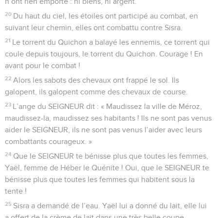
n’ont rien emporté : ni biens, ni argent.
20
Du haut du ciel, les étoiles ont participé au combat, en
suivant leur chemin, elles ont combattu contre Sisra.
21
Le torrent du Quichon a balayé les ennemis, ce torrent qui
coule depuis toujours, le torrent du Quichon. Courage ! En
avant pour le combat !
22
Alors les sabots des chevaux ont frappé le sol. Ils
galopent, ils galopent comme des chevaux de course.
23
L’ange du SEIGNEUR dit : « Maudissez la ville de Méroz,
maudissez-la, maudissez ses habitants ! Ils ne sont pas venus
aider le SEIGNEUR, ils ne sont pas venus l’aider avec leurs
combattants courageux. »
24
Que le SEIGNEUR te bénisse plus que toutes les femmes,
Yaël, femme de Héber le Quénite ! Oui, que le SEIGNEUR te
bénisse plus que toutes les femmes qui habitent sous la
tente !
25
Sisra a demandé de l’eau. Yaël lui a donné du lait, elle lui
a offert de la crème de lait dans une très belle coupe.