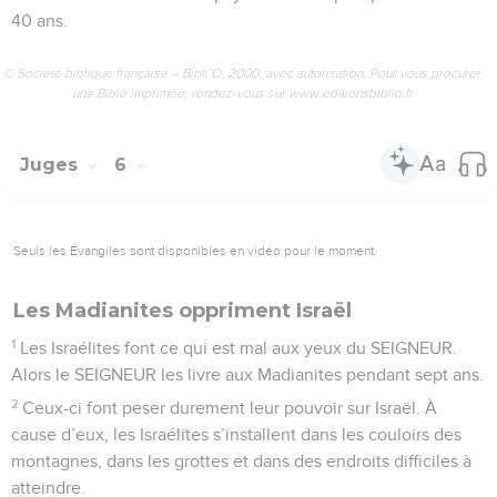
40 ans.
© Société biblique française – Bibli’O, 2000, avec autorisation. Pour vous procurer
une Bible imprimée, rendez-vous sur www.editionsbiblio.fr
Juges
6
Seuls les Évangiles sont disponibles en vidéo pour le moment.
Les Madianites oppriment Israël
1
Les Israélites font ce qui est mal aux yeux du SEIGNEUR.
Alors le SEIGNEUR les livre aux Madianites pendant sept ans.
2
Ceux-ci font peser durement leur pouvoir sur Israël. À
cause d’eux, les Israélites s’installent dans les couloirs des
montagnes, dans les grottes et dans des endroits difficiles à
atteindre.