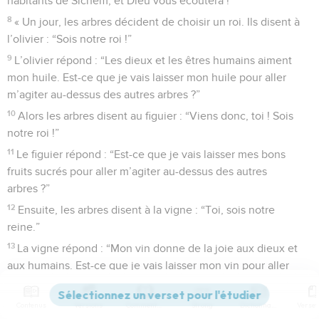
habitants de Sichem, et Dieu vous écoutera !
8
« Un jour, les arbres décident de choisir un roi. Ils disent à
l’olivier : “Sois notre roi !”
9
L’olivier répond : “Les dieux et les êtres humains aiment
mon huile. Est-ce que je vais laisser mon huile pour aller
m’agiter au-dessus des autres arbres ?”
10
Alors les arbres disent au figuier : “Viens donc, toi ! Sois
notre roi !”
11
Le figuier répond : “Est-ce que je vais laisser mes bons
fruits sucrés pour aller m’agiter au-dessus des autres
arbres ?”
12
Ensuite, les arbres disent à la vigne : “Toi, sois notre
reine.”
13
La vigne répond : “Mon vin donne de la joie aux dieux et
aux humains. Est-ce que je vais laisser mon vin pour aller
m’agiter au-dessus des autres arbres ?”
14
Alors tous les arbres disent au buisson d’épines : “Viens
Contenus
Versions
Commentaires
Strong
Dictionnaire