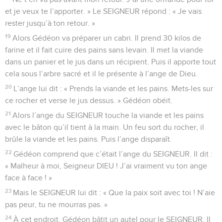
et je veux te l’apporter. » Le SEIGNEUR répond : « Je vais
rester jusqu’à ton retour. »
19
Alors Gédéon va préparer un cabri. Il prend 30 kilos de
farine et il fait cuire des pains sans levain. Il met la viande
dans un panier et le jus dans un récipient. Puis il apporte tout
cela sous l’arbre sacré et il le présente à l’ange de Dieu.
20
L’ange lui dit : « Prends la viande et les pains. Mets-les sur
ce rocher et verse le jus dessus. » Gédéon obéit.
21
Alors l’ange du SEIGNEUR touche la viande et les pains
avec le bâton qu’il tient à la main. Un feu sort du rocher, il
brûle la viande et les pains. Puis l’ange disparaît.
22
Gédéon comprend que c’était l’ange du SEIGNEUR. Il dit :
« Malheur à moi, Seigneur DIEU ! J’ai vraiment vu ton ange
face à face ! »
23
Mais le SEIGNEUR lui dit : « Que la paix soit avec toi ! N’aie
pas peur, tu ne mourras pas. »
24
À cet endroit, Gédéon bâtit un autel pour le SEIGNEUR. Il