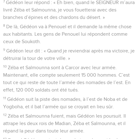
7
Gédéon leur répond : « Eh bien, quand le SEIGNEUR m’aura
livré Zéba et Salmounna, je vous fouetterai avec des
branches d’épines et des chardons du désert. »
8
De là, Gédéon va à Penouel et il demande la même chose
aux habitants. Les gens de Penouel lui répondent comme
ceux de Soukoth.
9
Gédéon leur dit : « Quand je reviendrai après ma victoire, je
détruirai la tour de votre ville. »
10
Zéba et Salmounna sont à Carcor avec leur armée.
Maintenant, elle compte seulement 15 000 hommes. C’est
tout ce qui reste de toute l’armée des nomades de l’est. En
effet, 120 000 soldats ont été tués.
11
Gédéon suit la piste des nomades, à l’est de Noba et de
Yogboha, et il bat l’armée qui se croyait en lieu sûr.
12
Zéba et Salmounna fuient, mais Gédéon les poursuit. Il
attrape les deux rois de Madian, Zéba et Salmounna, et il
répand la peur dans toute leur armée.
13