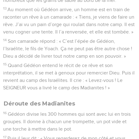
nombreux que les grains de sable au bord de la mer.
13
Au moment où Gédéon arrive, un homme est en train de
raconter un rêve à un camarade : « Tiens, je viens de faire un
rêve. J’ai vu un pain d’orge qui roulait dans notre camp. Il est
venu cogner une tente. Il l’a renversée, et elle est tombée. »
14
Son camarade répond : « C’est l’épée de Gédéon,
l’Israélite, le fils de Yoach. Ça ne peut pas être autre chose !
Dieu a décidé de livrer tout notre camp en son pouvoir. »
15
Quand Gédéon entend le récit de ce rêve et son
interprétation, il se met à genoux pour remercier Dieu. Puis il
revient au camp des Israélites. Il crie : « Levez-vous ! Le
SEIGNEUR vous a livré le camp des Madianites ! »
Déroute des Madianites
16
Gédéon divise les 300 hommes qui sont avec lui en trois
groupes. Il donne à chacun une trompette, un pot vide et
une torche à mettre dans le pot.
17
Puis il leur dit : « Vous regarderez de mon côté et vous