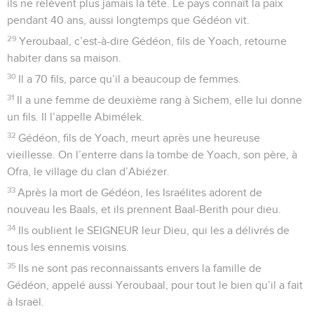
ils ne relèvent plus jamais la tête. Le pays connaît la paix
pendant 40 ans, aussi longtemps que Gédéon vit.
29
Yeroubaal, c’est-à-dire Gédéon, fils de Yoach, retourne
habiter dans sa maison.
30
Il a 70 fils, parce qu’il a beaucoup de femmes.
31
Il a une femme de deuxième rang à Sichem, elle lui donne
un fils. Il l’appelle Abimélek.
32
Gédéon, fils de Yoach, meurt après une heureuse
vieillesse. On l’enterre dans la tombe de Yoach, son père, à
Ofra, le village du clan d’Abiézer.
33
Après la mort de Gédéon, les Israélites adorent de
nouveau les Baals, et ils prennent Baal-Berith pour dieu.
34
Ils oublient le SEIGNEUR leur Dieu, qui les a délivrés de
tous les ennemis voisins.
35
Ils ne sont pas reconnaissants envers la famille de
Gédéon, appelé aussi Yeroubaal, pour tout le bien qu’il a fait
à Israël.