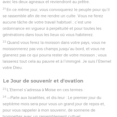
d’or pur devant l’Eternel.
7
Tu saupoudreras chaque rangée d’*encens pur qui sera
ensuite brûlé à la place des pains comme un mets consumé
pour l’Eternel et qui servira de mémorial.
8
Chaque sabbat, on disposera ces pains devant l’Eternel
pour qu’il y en ait toujours. C’est une alliance qui lie pour
toujours les Israélites.
9
Ces pains reviendront à Aaron et à ses fils qui les
mangeront dans un lieu saint, car c’est une chose très sainte,
prélevée sur les offrandes consumées par le feu de l’Eternel.
C’est une ordonnance en vigueur à perpétuité.
Punition d'un homme qui a maudit Dieu
10
Le fils d’une femme israélite et d’un père égyptien
s’avança parmi les Israélites et se disputa dans le camp avec
un homme israélite.
11
Le fils de la femme israélite *blasphéma et maudit le Nom