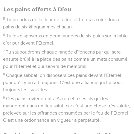
16
Selon qu’il reste plus ou moins d’années, le prix d’achat
sera élevé ou faible, car, en fait, ce qui est vendu, c’est un
certain nombre de récoltes.
17
Que nul de vous ne lèse donc son prochain, mais montrez
que vous révérez votre Dieu ; car je suis l’Eternel, votre Dieu.
18
Vous obéirez à mes commandements, vous observerez
mes lois et vous les appliquerez ; ainsi vous demeurerez
dans le pays en sécurité ;
19
et la terre vous donnera ses fruits, vous mangerez à satiété
et vous mènerez une existence paisible.
20
Peut-être direz-vous : « Que mangerons-nous la septième
année puisque nous n’aurons ni semé ni rentré de
récoltes ? »
21
Sachez que la sixième année, je répandrai ma bénédiction
sur vous, en vous assurant une récolte suffisante pour trois
ans.
22
Lorsque vous sèmerez la huitième année, vous vivrez