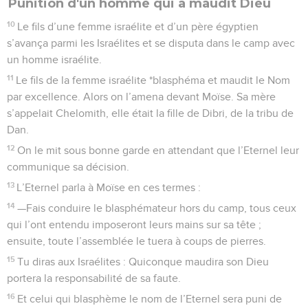
encore sur l’ancienne récolte dont vous mangerez même
jusqu’à la récolte de la neuvième année.
Le droit de rachat des terres
23
—Une terre ne devra jamais être vendue à titre définitif car
le pays m’appartient et vous êtes chez moi des étrangers et
des immigrés.
24
Dans tout le pays que vous aurez en possession, vous
garantirez le droit de rachat des terres.
25
Si ton compatriote devient pauvre et doit vendre une
partie de son *patrimoine foncier, un proche parent qui a le
droit de rachat pourra racheter ce que son parent aura
vendu.
26
S’il ne se trouve personne qui ait le droit de rachat, mais
que cet homme retrouve des ressources suffisantes pour
racheter lui-même la terre,
27
il considérera le nombre d’années écoulées depuis la