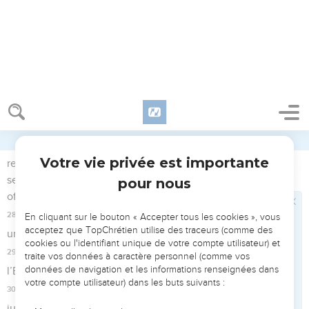
22
Quand vous ferez la moisson dans votre pays, vous ne
moissonnerez pas vos champs jusqu’au bord, et vous ne
glanerez pas ce qui pourra rester de votre moisson ; vous
laisserez tout cela au pauvre et à l’immigré. Je suis l’Eternel
votre Dieu.
Le Jour de souvenir et d'ovation
23
L’Eternel s’adressa à Moïse en ces termes :
24
—Parle aux Israélites, et dis-leur : Le premier jour du
septième mois sera pour vous un grand jour de repos et,
pour vous rappeler à mon souvenir, de sonnerie de
trompettes avec un rassemblement cultuel.
25
Vous ne ferez aucune tâche de votre travail habituel ce
jour-là, et vous offrirez à l’Eternel des sacrifices consumés
par le feu.
Le grand jour du Pardon des péchés