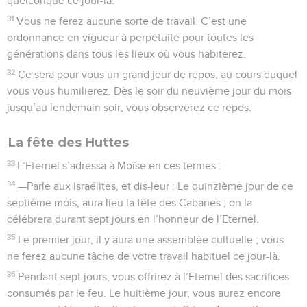
principe : une vie pour une vie.
19
Si un homme inflige une blessure à son prochain, on agira
à son égard comme il a agi lui-même :
20
fracture pour fracture, œil pour œil, dent pour dent ; on lui
infligera la même blessure qu’il a portée à son prochain.
21
Donc, celui qui fait périr un animal le remplacera, et celui
qui tue un homme sera puni de mort.
22
Vous appliquerez le même jugement aux étrangers et aux
autochtones, car je suis l’Eternel, votre Dieu.
23
Moïse parla aux Israélites, et ils firent sortir le
*blasphémateur du camp ; ils le tuèrent à coups de pierres,
appliquant ainsi l’ordre que l’Eternel avait donné à Moïse.
La Bible Du Semeur Copyright © 1992, 1999 by Biblica, Inc.® Used by permission.
All rights reserved worldwide.
Lévitique
25