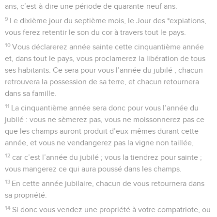
44
Les esclaves, hommes ou femmes, qui vous
appartiendront, proviendront des nations qui vous entourent.
C’est d’elles que vous pourrez acquérir des esclaves et des
servantes.
45
De plus, vous pourrez acheter des étrangers résidant chez
vous et des membres de leurs familles qui vivent parmi vous
et qui sont nés dans votre pays, et ils deviendront votre
propriété.
46
Vous pourrez les léguer en héritage à vos enfants pour
qu’ils en aient la propriété. Ils seront vos esclaves à
perpétuité ; mais vous ne traiterez pas avec brutalité vos
compatriotes, les Israélites.
47
Si un étranger résidant chez toi s’enrichit, et que l’un de
tes compatriotes s’endette envers lui et se vende à lui ou à
l’un des descendants d’une famille étrangère,
48
il jouira, même après que la vente aura été effectuée, d’un
droit de rachat : l’un de ses frères pourra le racheter.