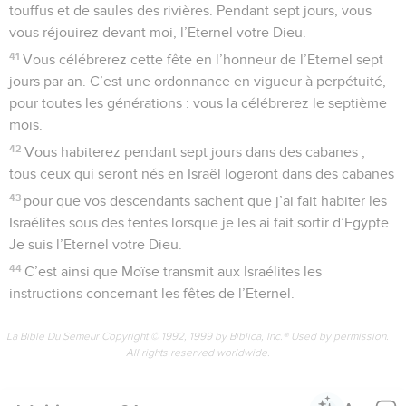
moisson précédente, et tu ne vendangeras pas les raisins de
la vigne non taillée, afin de donner une année de repos à la
terre.
6
Vous vous nourrirez de ce que la terre produira pendant
son temps de repos, toi, ton serviteur, ta servante, ton
ouvrier journalier et les étrangers résidant chez vous,
7
ainsi que ton bétail et les animaux sauvages qui vivent
dans ton pays : tout produit des terres leur servira de
nourriture.
L'année de la libération
8
—Vous compterez sept années de repos, soit sept fois sept
ans, c’est-à-dire une période de quarante-neuf ans.
9
Le dixième jour du septième mois, le Jour des *expiations,
vous ferez retentir le son du cor à travers tout le pays.
10
Vous déclarerez année sainte cette cinquantième année
et, dans tout le pays, vous proclamerez la libération de tous