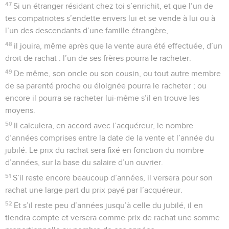
villes fortifiées, je déchaînerai la peste au milieu de vous, et
vous serez livrés à la merci de l’ennemi.
26
Je vous couperai les vivres, de sorte que dix femmes
pourront cuire tout leur pain disponible dans un seul four et,
lorsqu’elles le distribueront par rations pesées, il n’apaisera
pas votre faim.
27
Si malgré cela vous ne m’écoutez pas, si vous continuez à
me résister,
28
je vous résisterai avec fureur et je vous corrigerai encore
sept fois plus à cause de vos péchés.
29
Vous mangerez vos propres enfants.
30
Je dévasterai vos lieux de culte sur les hauteurs, j’abattrai
vos *stèles vouées au dieu du soleil et j’entasserai vos
cadavres sur les cadavres de vos idoles, et je vous rejetterai.
31
Je réduirai vos villes en ruines, je ravagerai vos sanctuaires
et j’en ferai des lieux déserts, je ne me laisserai pas apaiser
par le parfum de vos sacrifices et de vos offrandes.