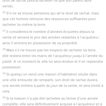
et vous révérerez mon sanctuaire. Je suis l’Eternel.
Bénédictions
3
Si vous suivez mes ordonnances, si vous obéissez à mes
commandements et si vous les appliquez,
4
je vous donnerai vos pluies en leur saison, la terre livrera
ses produits et les vergers donneront leurs fruits.
5
Vous serez encore en train de battre le blé quand viendra
le temps de la vendange et celle-ci durera jusqu’aux
semailles ; vous mangerez du pain à satiété, et vous
habiterez en sécurité dans votre pays.
6
Je ferai régner la paix dans le pays ; quand vous vous
coucherez, rien ne viendra troubler votre sommeil. Je ferai
disparaître du pays les animaux nuisibles, et l’épée ne
traversera pas votre territoire.
7
Vous poursuivrez vos ennemis, et ils succomberont sous
votre glaive.