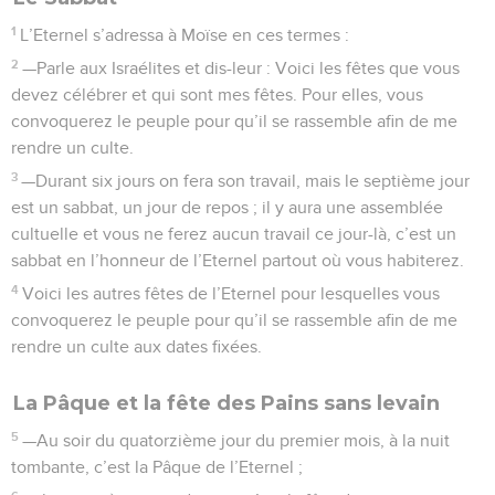
jusqu’au lendemain soir, vous observerez ce repos.
La fête des Huttes
33
L’Eternel s’adressa à Moïse en ces termes :
34
—Parle aux Israélites, et dis-leur : Le quinzième jour de ce
septième mois, aura lieu la fête des Cabanes ; on la
célébrera durant sept jours en l’honneur de l’Eternel.
35
Le premier jour, il y aura une assemblée cultuelle ; vous
ne ferez aucune tâche de votre travail habituel ce jour-là.
36
Pendant sept jours, vous offrirez à l’Eternel des sacrifices
consumés par le feu. Le huitième jour, vous aurez encore
une assemblée cultuelle et vous m’offrirez des sacrifices
consumés par le feu. C’est un jour de fête cultuelle ; vous ne
ferez aucune tâche de votre travail habituel ce jour-là.
37
Telles sont les fêtes à célébrer en l’honneur de l’Eternel,
et pour lesquelles vous convoquerez le peuple pour qu’il se
rassemble afin de me rendre un culte. Il m’offrira à moi,