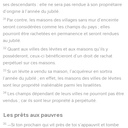
8
Cinq d’entre vous en poursuivront cent, et cent d’entre
vous en mettront dix mille en fuite, et vos ennemis
tomberont sous les coups de votre épée.
9
Je prendrai soin de vous, je vous rendrai féconds et très
nombreux, et je maintiendrai mon alliance avec vous.
10
Vous pourrez vivre longtemps de la récolte ancienne bien
conservée, et vous devrez sortir l’ancienne pour engranger
la nouvelle.
11
Je ferai ma demeure au milieu de vous, et jamais je ne
vous rejetterai.
12
Je vivrai au milieu de vous : je serai votre Dieu et vous
serez mon peuple.
13
Je suis l’Eternel votre Dieu, qui vous ai fait sortir d’Egypte
et vous ai libérés de l’esclavage. J’ai brisé les barres de votre
joug et je vous ai fait marcher la tête haute.
Malédictions