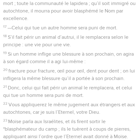
vente et versera le prix des années restantes à l’acquéreur ;
ainsi il rentrera en possession de sa propriété.
28
Mais s’il ne trouve pas les moyens de racheter sa terre,
elle restera entre les mains de l’acquéreur jusqu’à l’année du
jubilé. A ce moment-là, elle lui sera rendue et il en reprendra
possession.
29
Si quelqu’un vend une maison d’habitation située dans
une ville entourée de remparts, son droit de rachat durera
une année entière à partir du jour de la vente, et sera limité à
cela.
30
Si la maison n’a pas été rachetée au terme d’une année
complète, elle sera définitivement acquise à l’acquéreur et à
ses descendants : elle ne sera pas rendue à son propriétaire
d’origine à l’année du jubilé.
31
Par contre, les maisons des villages sans mur d’enceinte
seront considérées comme les champs du pays ; elles
pourront être rachetées en permanence et seront rendues