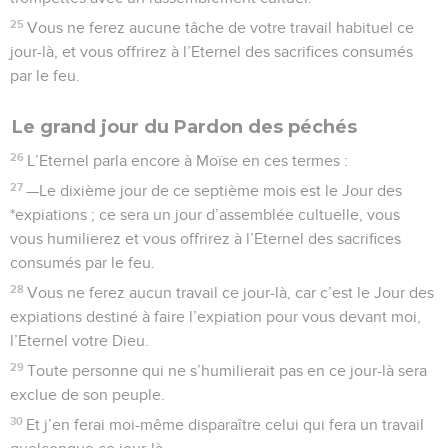
par excellence. Alors on l’amena devant Moïse. Sa mère
s’appelait Chelomith, elle était la fille de Dibri, de la tribu de
Dan.
12
On le mit sous bonne garde en attendant que l’Eternel leur
communique sa décision.
13
L’Eternel parla à Moïse en ces termes :
14
—Fais conduire le blasphémateur hors du camp, tous ceux
qui l’ont entendu imposeront leurs mains sur sa tête ;
ensuite, toute l’assemblée le tuera à coups de pierres.
15
Tu diras aux Israélites : Quiconque maudira son Dieu
portera la responsabilité de sa faute.
16
Et celui qui blasphème le nom de l’Eternel sera puni de
mort ; toute la communauté le lapidera ; qu’il soit immigré ou
autochtone, il mourra pour avoir blasphémé le Nom par
excellence.
17
—Celui qui tue un autre homme sera puni de mort.
18
S’il fait périr un animal d’autrui, il le remplacera selon le