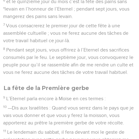
l’Eternel, en sacrifices consumés par le feu, les *holocaustes
et les offrandes, les sacrifices et les libations, requis pour
chaque jour.
38
Ils viendront s’ajouter à ceux que vous offrirez lors de mes
sabbats, à vos dons, aux sacrifices offerts pour accomplir un
*vœu ou volontairement.
39
Le quinzième jour du septième mois quand vous aurez
récolté tous les produits de vos terres, vous célébrerez une
fête en l’honneur de l’Eternel pendant sept jours. Le premier
et le huitième jour seront des jours de repos.
40
Le premier jour, vous prendrez de beaux fruits de vos
arbres, des branches de palmiers, des rameaux d’arbres
touffus et de saules des rivières. Pendant sept jours, vous
vous réjouirez devant moi, l’Eternel votre Dieu.
41
Vous célébrerez cette fête en l’honneur de l’Eternel sept
jours par an. C’est une ordonnance en vigueur à perpétuité,
pour toutes les générations : vous la célébrerez le septième