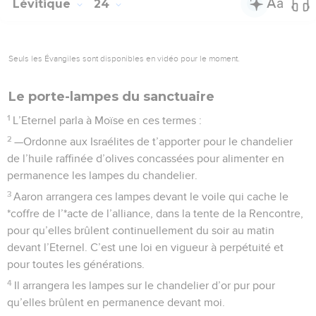
ses habitants. Ce sera pour vous l’année du jubilé ; chacun
retrouvera la possession de sa terre, et chacun retournera
dans sa famille.
11
La cinquantième année sera donc pour vous l’année du
jubilé : vous ne sèmerez pas, vous ne moissonnerez pas ce
que les champs auront produit d’eux-mêmes durant cette
année, et vous ne vendangerez pas la vigne non taillée,
12
car c’est l’année du jubilé ; vous la tiendrez pour sainte ;
vous mangerez ce qui aura poussé dans les champs.
13
En cette année jubilaire, chacun de vous retournera dans
sa propriété.
14
Si donc vous vendez une propriété à votre compatriote, ou
si vous en achetez une de lui, qu’aucun de vous ne lèse son
compatriote.
15
Vous fixerez le prix d’achat ou de vente d’une terre en
tenant compte du nombre d’années écoulées depuis le
dernier jubilé, et donc du nombre d’années de récolte
jusqu’au prochain jubilé.