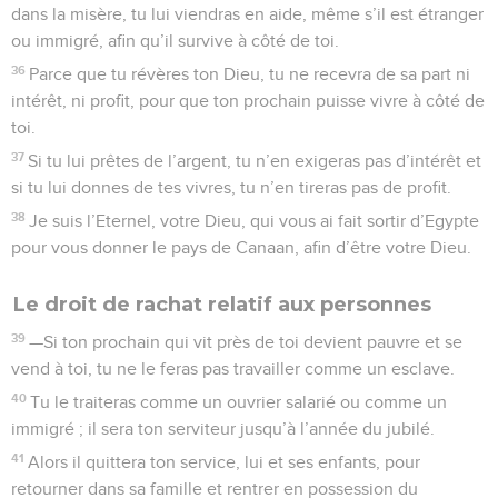
14
—Mais si vous ne m’écoutez pas, et si vous n’appliquez
pas tous ces commandements,
15
si vous méprisez mes ordonnances et si vous rejetez mes
lois, pour ne plus appliquer tous mes commandements et
pour violer mon alliance,
16
voici comment j’agirai envers vous : j’interviendrai pour
vous plonger dans l’épouvante et vous envoyer le
dépérissement et la fièvre qui terniront votre regard et
épuiseront votre vie. Vous répandrez en vain vos semences,
car vos ennemis s’empareront de vos récoltes.
17
Je me retournerai contre vous : vous serez battus par vos
ennemis ; ceux qui vous haïssent domineront sur vous ; vous
fuirez même sans que personne ne vous poursuive.
18
Si malgré cela vous ne m’écoutez pas encore, je vous
infligerai, pour vos péchés, une correction sept fois plus
grande.
19
Je briserai la force dont vous vous enorgueillissez ; je