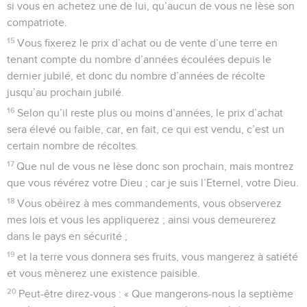
49
De même, son oncle ou son cousin, ou tout autre membre
de sa parenté proche ou éloignée pourra le racheter ; ou
encore il pourra se racheter lui-même s’il en trouve les
moyens.
50
Il calculera, en accord avec l’acquéreur, le nombre
d’années comprises entre la date de la vente et l’année du
jubilé. Le prix du rachat sera fixé en fonction du nombre
d’années, sur la base du salaire d’un ouvrier.
51
S’il reste encore beaucoup d’années, il versera pour son
rachat une large part du prix payé par l’acquéreur.
52
Et s’il reste peu d’années jusqu’à celle du jubilé, il en
tiendra compte et versera comme prix de rachat une somme
proportionnelle au nombre de ces années.
53
L’homme sera chez son maître comme un ouvrier engagé
à l’année, mais tu ne permettras pas qu’il soit traité avec
brutalité.
54
S’il n’est racheté d’aucune de ces manières, il retrouvera
sa liberté l’année du jubilé, lui et ses enfants.