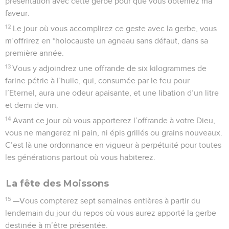
mois.
42
Vous habiterez pendant sept jours dans des cabanes ;
tous ceux qui seront nés en Israël logeront dans des cabanes
43
pour que vos descendants sachent que j’ai fait habiter les
Israélites sous des tentes lorsque je les ai fait sortir d’Egypte.
Je suis l’Eternel votre Dieu.
44
C’est ainsi que Moïse transmit aux Israélites les
instructions concernant les fêtes de l’Eternel.
La Bible Du Semeur Copyright © 1992, 1999 by Biblica, Inc.® Used by permission.
All rights reserved worldwide.
Lévitique
24
Seuls les Évangiles sont disponibles en vidéo pour le moment.
Le porte-lampes du sanctuaire