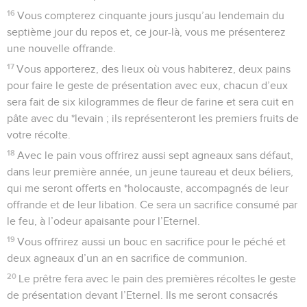
1
L’Eternel parla à Moïse en ces termes :
2
—Ordonne aux Israélites de t’apporter pour le chandelier
de l’huile raffinée d’olives concassées pour alimenter en
permanence les lampes du chandelier.
3
Aaron arrangera ces lampes devant le voile qui cache le
*coffre de l’*acte de l’alliance, dans la tente de la Rencontre,
pour qu’elles brûlent continuellement du soir au matin
devant l’Eternel. C’est une loi en vigueur à perpétuité et
pour toutes les générations.
4
Il arrangera les lampes sur le chandelier d’or pur pour
qu’elles brûlent en permanence devant moi.
Les pains offerts à Dieu
5
Tu prendras de la fleur de farine et tu feras cuire douze
pains de six kilogrammes chacun.
6
Tu les disposeras en deux rangées de six pains sur la table