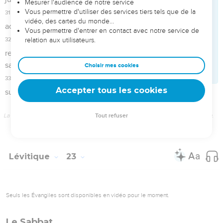
26
L’Eternel parla encore à Moïse en ces termes :
27
—Le dixième jour de ce septième mois est le Jour des
*expiations ; ce sera un jour d’assemblée cultuelle, vous
vous humilierez et vous offrirez à l’Eternel des sacrifices
consumés par le feu.
28
Vous ne ferez aucun travail ce jour-là, car c’est le Jour des
expiations destiné à faire l’expiation pour vous devant moi,
l’Eternel votre Dieu.
29
Toute personne qui ne s’humilierait pas en ce jour-là sera
exclue de son peuple.
30
Et j’en ferai moi-même disparaître celui qui fera un travail
quelconque ce jour-là.
31
Vous ne ferez aucune sorte de travail. C’est une
ordonnance en vigueur à perpétuité pour toutes les
générations dans tous les lieux où vous habiterez.
32
Ce sera pour vous un grand jour de repos, au cours duquel
vous vous humilierez. Dès le soir du neuvième jour du mois