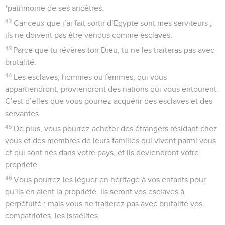
rendrai le ciel au-dessus de vous dur comme du fer, et votre
terre comme du bronze.
20
Vous épuiserez vos forces en vains efforts ; vos terres ne
produiront plus rien et les vergers ne porteront plus de fruit.
21
Si vous continuez à me résister en refusant de m’écouter,
je vous infligerai sept fois des coups pour vous punir de vos
péchés.
22
Je lâcherai contre vous les bêtes sauvages qui vous
raviront vos enfants, déchireront vos bêtes et vous réduiront
à un petit nombre, en sorte que vos chemins deviendront
déserts.
23
Et si, malgré ces châtiments, vous ne vous laissez pas
corriger par moi, si vous vous obstinez à me résister,
24
moi aussi, je m’opposerai à vous et je vous frapperai sept
fois plus à cause de vos péchés.
25
Je déclencherai des guerres contre vous pour vous punir
d’avoir rompu mon alliance. Si vous vous réfugiez dans vos