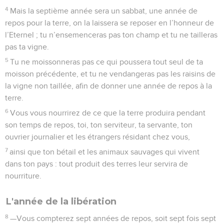
37
Si tu lui prêtes de l’argent, tu n’en exigeras pas d’intérêt et
si tu lui donnes de tes vivres, tu n’en tireras pas de profit.
38
Je suis l’Eternel, votre Dieu, qui vous ai fait sortir d’Egypte
pour vous donner le pays de Canaan, afin d’être votre Dieu.
Le droit de rachat relatif aux personnes
39
—Si ton prochain qui vit près de toi devient pauvre et se
vend à toi, tu ne le feras pas travailler comme un esclave.
40
Tu le traiteras comme un ouvrier salarié ou comme un
immigré ; il sera ton serviteur jusqu’à l’année du jubilé.
41
Alors il quittera ton service, lui et ses enfants, pour
retourner dans sa famille et rentrer en possession du
*patrimoine de ses ancêtres.
42
Car ceux que j’ai fait sortir d’Egypte sont mes serviteurs ;
ils ne doivent pas être vendus comme esclaves.
43
Parce que tu révères ton Dieu, tu ne les traiteras pas avec
brutalité.