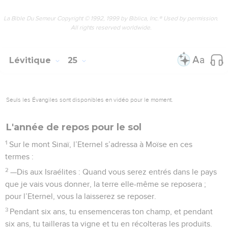
au jubilé.
32
Quant aux villes des lévites et aux maisons qu’ils y
posséderont, ceux-ci bénéficieront d’un droit de rachat
perpétuel sur ces maisons.
33
Si un lévite a vendu sa maison, l’acquéreur en sortira
l’année du jubilé ; en effet, les maisons des villes de lévites
sont leur propriété inaliénable parmi les Israélites.
34
Les champs dépendant de leurs villes ne pourront pas être
vendus ; car ils sont leur propriété à perpétuité.
Les prêts aux pauvres
35
—Si ton prochain qui vit près de toi s’appauvrit et tombe
dans la misère, tu lui viendras en aide, même s’il est étranger
ou immigré, afin qu’il survive à côté de toi.
36
Parce que tu révères ton Dieu, tu ne recevra de sa part ni
intérêt, ni profit, pour que ton prochain puisse vivre à côté de
toi.