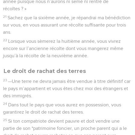
Je suis le Seigneur votre Dieu
55
Car les Israélites sont mes serviteurs, parce que je les ai
fait sortir d’Egypte. Je suis l’Eternel votre Dieu.
La Bible Du Semeur Copyright © 1992, 1999 by Biblica, Inc.® Used by permission.
All rights reserved worldwide.
Lévitique
26
Seuls les Évangiles sont disponibles en vidéo pour le moment.
1
—Vous ne vous fabriquerez pas d’idoles, vous ne vous
dresserez ni statue ni *stèle, et vous ne mettrez pas dans
votre pays de pierre sculptée avec des figures pour vous
prosterner devant elle ; car je suis l’Eternel, votre Dieu.
2
Vous observerez les jours de repos que je vous ai prescrits