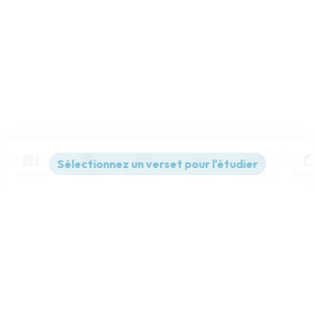
Contenus
Versions
Commentaires
Strong
Dictionnaire
Paramètres de lecture
Afficher les numéros de versets
Mode dyslexique