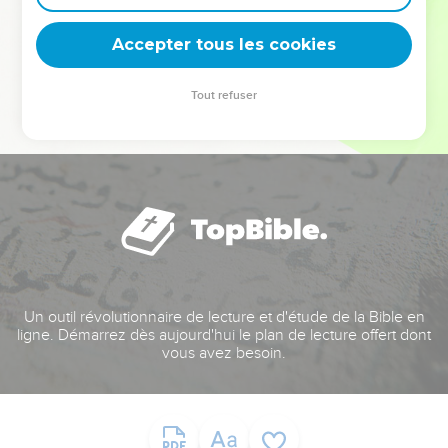
deviennent vos tremplins. Que vous guidiez un ministère, une
équipe, un groupe ou une famille, leur expérience est faite
Accepter tous les cookies
pour vous.
Tout refuser
Je découvre l’événement
Un outil révolutionnaire de lecture et d'étude de la Bible en
ligne. Démarrez dès aujourd'hui le plan de lecture offert dont
vous avez besoin.