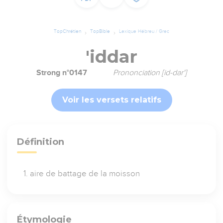
TopChrétien
TopBible
Lexique Hébreu / Grec
'iddar
Strong n°0147
Prononciation [id-dar']
Voir les versets relatifs
Définition
aire de battage de la moisson
Étymologie