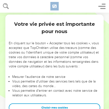
Votre vie privée est importante
pour nous
NE MANQUEZ PAS L’ÉVÉNEMENT
En cliquant sur le bouton « Accepter tous les cookies », vous
DE L’ANNÉE !
acceptez que TopChrétien utilise des traceurs (comme des
cookies ou l'identifiant unique de votre compte utilisateur) et
ET SI LEURS ERREURS POUVAIENT VOUS ÉVITER LES
traite vos données à caractère personnel (comme vos
VOTRES ?
données de navigation et les informations renseignées dans
votre compte utilisateur) dans les buts suivants :
On admire souvent les leaders pour leurs réussites, leur impact,
leur foi ou leur vision. Mais on voit moins les doutes, les erreurs
Mesurer l'audience de notre service
Vous permettre d'utiliser des services tiers tels que de la
et les saisons difficiles qu'ils ont traversés, alors même que ce
vidéo, des cartes du monde…
sont elles qui les ont façonnés.
Vous permettre d'entrer en contact avec notre service de
relation aux utilisateurs.
Dans cette conférence, leaders, entrepreneurs, et responsables
reviennent sur les erreurs marquantes de leur parcours et les
clés pour avancer avec plus de sagesse afin que leurs erreurs
Choisir mes cookies