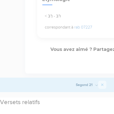
< רב - רַב
correspondant à
rab 07227
Vous avez aimé ? Partagez
Segond 21
Versets relatifs