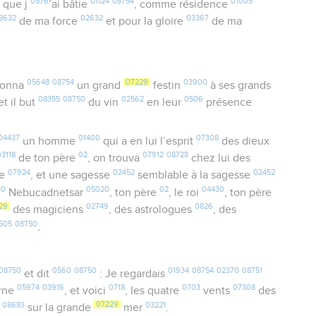
0576
01124
08754
01005
, que j
’ai bâtie
, comme résidence
8632
02632
03367
de ma force
et pour la gloire
de ma
05648
08754
07229
03900
onna
un grand
festin
à ses grands
08355
08750
02562
0506
 et il but
du vin
en leur
présence
04437
01400
07308
un homme
qui a en lui l’esprit
des dieux
03118
02
07912
08728
de ton père
, on trouva
chez lui des
07924
02452
02452
ce
, et une sagesse
semblable à la sagesse
30
05020
02
04430
Nebucadnetsar
, ton père
, le roi
, ton père
29
02749
0826
des magiciens
, des astrologues
, des
505
08750
,
08750
0560
08750
01934
08754
02370
08751
et dit
: Je regardais
05974
03916
0718
0703
07308
rne
, et voici
, les quatre
vents
des
08683
07229
03221
sur la grande
mer
.