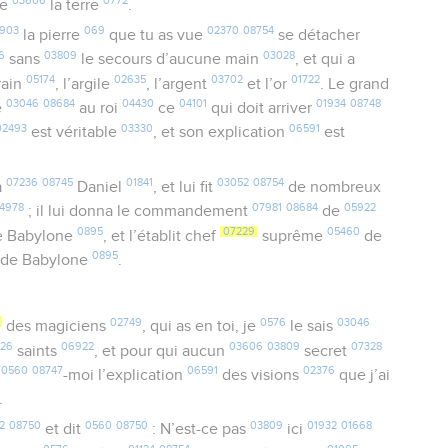
03606
0772
te
la terre
.
903
069
02370
08754
la pierre
que tu as vue
se détacher
6
03809
03028
sans
le secours d’aucune main
, et qui a
05174
02635
03702
01722
irain
, l’argile
, l’argent
et l’or
. Le grand
03046
08684
04430
04101
01934
08748
e
au roi
ce
qui doit arriver
02493
03330
06591
est véritable
, et son explication
est
07236
08745
01841
03052
08754
a
Daniel
, et lui fit
de nombreux
4978
07981
08684
05922
; il lui donna le commandement
de
0895
07229
05460
 Babylone
, et l’établit chef
suprême
de
0895
de Babylone
.
02749
0576
03046
des magiciens
, qui as en toi, je
le sais
426
06922
03606
03809
07328
saints
, et pour qui aucun
secret
0560
08747
06591
02376
e
-moi l’explication
des visions
que j’ai
.
2
08750
0560
08750
03809
01932
01668
et dit
: N’est-ce pas
ici