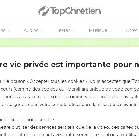
éos
Audios
Textes
Musique
Chrét
re vie privée est importante pour 
NEMENT DE L’ANNÉE !
ÉVITER LES VOTRES ?
sur le bouton « Accepter tous les cookies », vous acceptez que T
traceurs (comme des cookies ou l'identifiant unique de votre compte 
tes, leur impact, leur foi ou leur vision. Mais on voit
s données à caractère personnel (comme vos données de navigatio
fficiles qu'ils ont traversés, alors même que ce sont
 renseignées dans votre compte utilisateur) dans les buts suivants 
audience de notre service
s, et responsables reviennent sur les erreurs
 avancer avec plus de sagesse afin que leurs erreurs
ttre d'utiliser des services tiers tels que de la vidéo, des cartes
un ministère, une équipe, un groupe ou une famille,
ttre d'entrer en contact avec notre service de relation aux utilisat