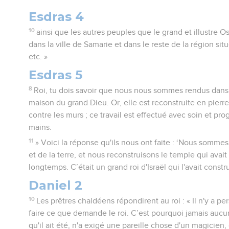
Esdras 4
10
ainsi que les autres peuples que le grand et illustre Os
dans la ville de Samarie et dans le reste de la région sit
etc. »
Esdras 5
8
Roi, tu dois savoir que nous nous sommes rendus dans 
maison du grand Dieu. Or, elle est reconstruite en pierres
contre les murs ; ce travail est effectué avec soin et pr
mains.
11
» Voici la réponse qu'ils nous ont faite : ‘Nous sommes
et de la terre, et nous reconstruisons le temple qui avait 
longtemps. C’était un grand roi d'Israël qui l'avait constr
Daniel 2
10
Les prêtres chaldéens répondirent au roi : « Il n'y a pe
faire ce que demande le roi. C’est pourquoi jamais aucun
qu'il ait été, n'a exigé une pareille chose d'un magicien