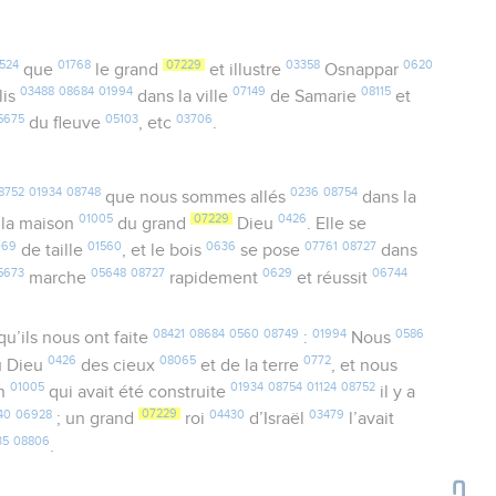
524
01768
07229
03358
0620
que
le grand
et illustre
Osnappar
03488
08684
01994
07149
08115
lis
dans la ville
de Samarie
et
5675
05103
03706
du fleuve
, etc
.
8752
01934
08748
0236
08754
que nous sommes allés
dans la
01005
07229
0426
à la maison
du grand
Dieu
. Elle se
069
01560
0636
07761
08727
de taille
, et le bois
se pose
dans
5673
05648
08727
0629
06744
marche
rapidement
et réussit
08421
08684
0560
08749
01994
0586
u’ils nous ont faite
:
Nous
0426
08065
0772
 Dieu
des cieux
et de la terre
, et nous
01005
01934
08754
01124
08752
on
qui avait été construite
il y a
40
06928
07229
04430
03479
; un grand
roi
d’Israël
l’avait
35
08806
.