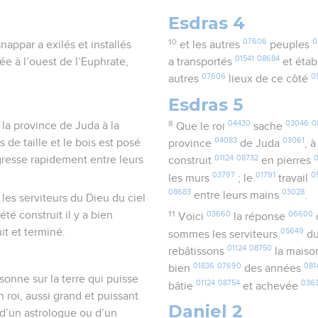
Esdras 4
10
07606
0
nappar a exilés et installés
et les autres
peuples
01541
08684
uée à l’ouest de l’Euphrate,
a transportés
et étab
07606
0
autres
lieux de ce côté
Esdras 5
8
04430
03046
0
la province de Juda à la
Que le roi
sache
04083
03061
 de taille et le bois est posé
province
de Juda
, 
01124
08732
ogresse rapidement entre leurs
construit
en pierres
03797
01791
0
les murs
; le
travail
08683
03028
entre leurs mains
.
 les serviteurs du Dieu du ciel
été construit il y a bien
11
03660
06600
Voici
la réponse
q
uit et terminé.
05649
sommes les serviteurs
du
01124
08750
rebâtissons
la mais
01836
07690
081
bien
des années
rsonne sur la terre qui puisse
01124
08754
036
bâtie
et achevée
 roi, aussi grand et puissant
Daniel 2
, d’un astrologue ou d’un