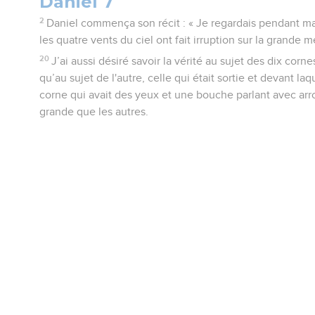
Daniel 7
2
Daniel commença son récit : « Je regardais pendant ma
les quatre vents du ciel ont fait irruption sur la grande m
20
J’ai aussi désiré savoir la vérité au sujet des dix cornes
qu’au sujet de l'autre, celle qui était sortie et devant laq
corne qui avait des yeux et une bouche parlant avec arro
grande que les autres.