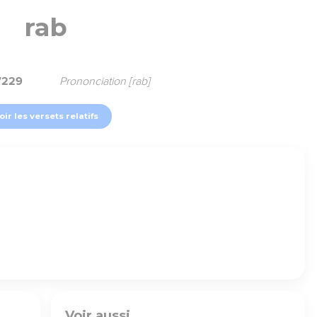
rab
7229
Prononciation [rab]
oir les versets relatifs
Voir aussi