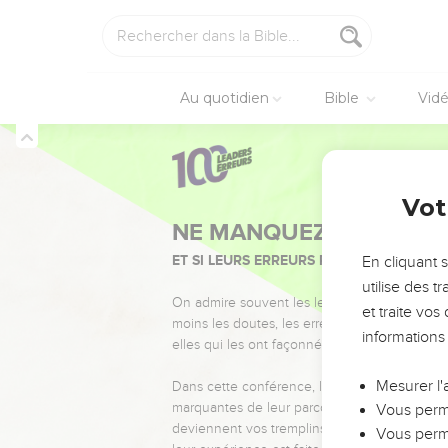
Au quotidien
Bible
Vid
Vot
NE MANQUEZ PAS L’ÉVÉ
ET SI LEURS ERREURS POUVAIENT VOUS 
En cliquant 
utilise des 
On admire souvent les leaders pour leurs réussi
et traite vo
moins les doutes, les erreurs et les saisons di
informations
elles qui les ont façonnés.
Mesurer l'
Dans cette conférence, leaders, entrepreneur
marquantes de leur parcours et les clés pour
Vous perme
deviennent vos tremplins. Que vous guidiez 
Vous perme