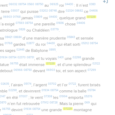
06032
08754
0560
08750
06925
04430
0383
irent
au
roi
: Il n’est
03007
03202
08748
02324
08682
04406
 terre
qui puisse
dire
ce
06903
01768
03809
04430
07229
si
jamais
roi
, quelque grand
07593
08754
01836
04406
 n’a exigé
une pareille
chose
0826
03779
 astrologue
ou Chaldéen
.
08421
08684
05843
ssa
d’une manière prudente
et sensée
01768
02877
04430
05312
08754
es
gardes
du roi
, qui était sorti
02445
0895
les sages
de Babylone
.
01934
08754
02370
08751
0431
02298
, et tu voyais
une
grande
06755
07229
02122
tatue
était immense
, et d’une splendeur
06966
08750
06903
07299
t debout
devant
toi, et son aspect
02635
05174
03702
01722
e
, l’airain
, l’argent
et l’or
, furent brisés
02298
01934
08754
05784
mble
, et devinrent
comme la balle
0147
07007
07308
01994
05376
en été
; le vent
les
emporta
0870
07912
08728
069
n’en fut retrouvée
. Mais la pierre
qui
06755
01934
08754
07229
ue
devint
une grande
montagne