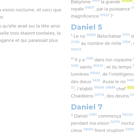
0895
07229
Babylone
la grande
04437
0
royale
, par la puissance
 vision nocturne, et voici que
01923
magnificence
?
er.
Daniel 5
 qu'elle avait sur la tête ainsi
uelle trois étaient tombées, la
1
04430
01113
Le roi
Belschatsar
d
gance et qui paraissait plus
07261
0506
au nombre de mille
,
06903
.
11
0383
Il y a
dans ton royaume
0426
06922
saints
; et du temps
05094
lumières
, de l’intelligen
0426
044
des dieux
. Aussi le roi
02
06966
08684
072
, l’établit
chef
03779
01
Chaldéens
, des devins
Daniel 7
2
01841
06032
Daniel
commença
02376
pendant ma vision
noctu
08065
01519
cieux
firent irruption