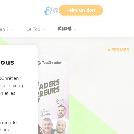
Faire un don
ien ?
Le Top
FERMER
nous
opChrétien
utilisateur)
n et les
:
 du monde…
eurs.