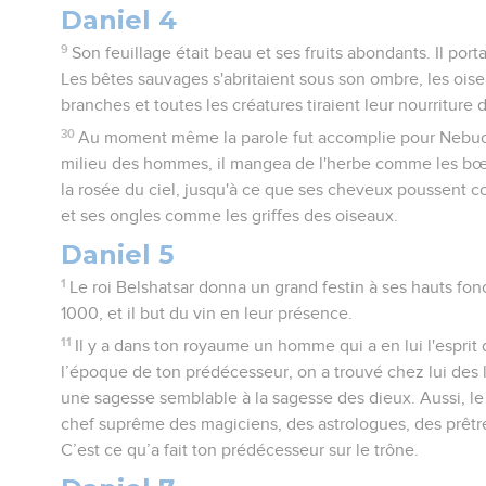
Daniel 4
9
Son feuillage était beau et ses fruits abondants. Il porta
Les bêtes sauvages s'abritaient sous son ombre, les oise
branches et toutes les créatures tiraient leur nourriture d
30
Au moment même la parole fut accomplie pour Nebucad
milieu des hommes, il mangea de l'herbe comme les bœu
la rosée du ciel, jusqu'à ce que ses cheveux poussent 
et ses ongles comme les griffes des oiseaux.
Daniel 5
1
Le roi Belshatsar donna un grand festin à ses hauts fo
1000, et il but du vin en leur présence.
11
Il y a dans ton royaume un homme qui a en lui l'esprit 
l’époque de ton prédécesseur, on a trouvé chez lui des l
une sagesse semblable à la sagesse des dieux. Aussi, le
chef suprême des magiciens, des astrologues, des prêtr
C’est ce qu’a fait ton prédécesseur sur le trône.