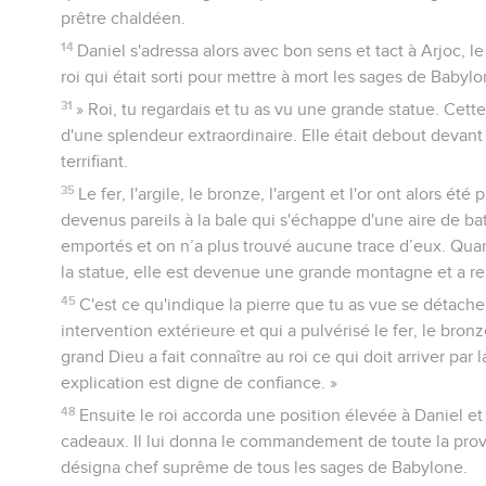
prêtre chaldéen.
14
Daniel s'adressa alors avec bon sens et tact à Arjoc, 
roi qui était sorti pour mettre à mort les sages de Babylo
31
» Roi, tu regardais et tu as vu une grande statue. Cett
d'une splendeur extraordinaire. Elle était debout devant 
terrifiant.
35
Le fer, l'argile, le bronze, l'argent et l'or ont alors été
devenus pareils à la bale qui s'échappe d'une aire de bat
emportés et on n’a plus trouvé aucune trace d’eux. Quant
la statue, elle est devenue une grande montagne et a rem
45
C'est ce qu'indique la pierre que tu as vue se détac
intervention extérieure et qui a pulvérisé le fer, le bronze, 
grand Dieu a fait connaître au roi ce qui doit arriver par l
explication est digne de confiance. »
48
Ensuite le roi accorda une position élevée à Daniel et
cadeaux. Il lui donna le commandement de toute la prov
désigna chef suprême de tous les sages de Babylone.