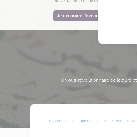
leur expérience est faite pour vous.
Je découvre l’événement
Un outil révolutionnaire de lecture e
TopChrétien
TopBible
Lexique Hébreu / Gre