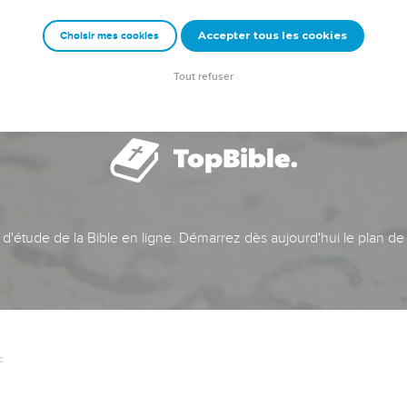
Accepter tous les cookies
Choisir mes cookies
Tout refuser
t d'étude de la Bible en ligne. Démarrez dès aujourd'hui le plan de
c