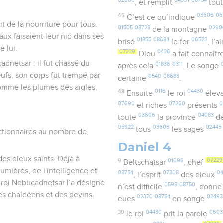
02906
04391
08754
, et remplit
tou
45
03606
06
C’est ce qu’indique
it de la nourriture pour tous.
01505
08728
0290
de la montagne
aux faisaient leur nid dans ses
01855
08684
06523
brisé
le fer
, l’a
e lui.
07229
0426
Dieu
a fait connaîtr
netsar : il fut chassé du
01836
0311
après cela
. Le songe
fs, son corps fut trempé par
0540
08683
certaine
.
comme les plumes des aigles,
48
0116
04430
Ensuite
le roi
élev
07690
07260
0
et riches
présents
03606
04083
toute
la province
de
05922
03606
02445
tous
les sages
nctionnaires au nombre de
Daniel 4
des dieux saints. Déjà à
9
01096
07229
Beltschatsar
, chef
umières, de l'intelligence et
08754
07308
0
, l’esprit
des dieux
 roi Nebucadnetsar l’a désigné
0598
08750
n’est difficile
, donn
es chaldéens et des devins.
02370
08754
02493
eues
en songe
30
04430
0603
le roi
prit la parole