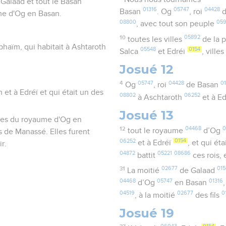
t Galaad et tout le Basan
01316
05747
04428
Basan
. Og
, roi
d
ume d'Og en Basan.
08800
059
, avec tout son peuple
10
05892
toutes les villes
de la 
ephaïm, qui habitait à Ashtaroth
05548
0154
Salca
et Edréi
, ville
Josué 12
4
05747
04428
01
Og
, roi
de Basan
 et à Edréï et qui était un des
08802
06252
à Aschtaroth
et à E
Josué 13
illes du royaume d'Og en
12
04468
0
tout le royaume
d’Og
s de Manassé. Elles furent
06252
0154
et à Edréï
, et qui éta
r.
04872
05221
08686
battit
ces rois, 
31
02677
015
La moitié
de Galaad
04468
05747
01316
d’Og
en Basan
04519
02677
0
, à la moitié
des fils
Josué 19