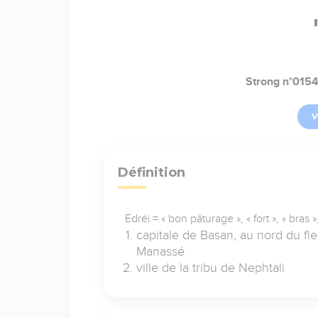
Strong n°015
V
Définition
Edréi = « bon pâturage », « fort », « bras »
capitale de Basan, au nord du fl
Manassé
ville de la tribu de Nephtali