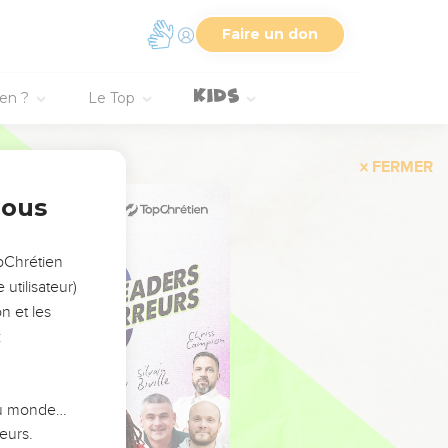
Faire un don
ien ?
Le Top
FERMER
nous
opChrétien
utilisateur)
n et les
:
 du monde…
eurs.