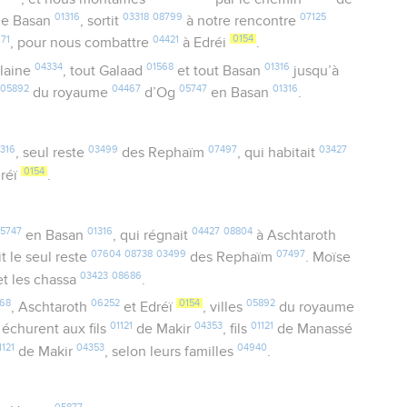
01316
03318
08799
07125
e Basan
, sortit
à notre rencontre
71
04421
0154
, pour nous combattre
à Edréi
.
04334
01568
01316
plaine
, tout Galaad
et tout Basan
jusqu’à
05892
04467
05747
01316
s
du royaume
d’Og
en Basan
.
316
03499
07497
03427
, seul reste
des Rephaïm
, qui habitait
0154
dréï
.
5747
01316
04427
08804
en Basan
, qui régnait
à Aschtaroth
07604
08738
03499
07497
it le seul reste
des Rephaïm
. Moïse
03423
08686
et les chassa
.
68
06252
0154
05892
, Aschtaroth
et Edréï
, villes
du royaume
01121
04353
01121
, échurent aux fils
de Makir
, fils
de Manassé
1121
04353
04940
de Makir
, selon leurs familles
.