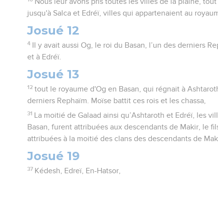
Nous leur avons pris toutes les villes de la plaine, tou
jusqu'à Salca et Edréï, villes qui appartenaient au roya
Josué 12
4
Il y avait aussi Og, le roi du Basan, l’un des derniers R
et à Edréï.
Josué 13
12
tout le royaume d'Og en Basan, qui régnait à Ashtaroth
derniers Rephaïm. Moïse battit ces rois et les chassa,
31
La moitié de Galaad ainsi qu’Ashtaroth et Edréï, les v
Basan, furent attribuées aux descendants de Makir, le fil
attribuées à la moitié des clans des descendants de Maki
Josué 19
37
Kédesh, Edreï, En-Hatsor,