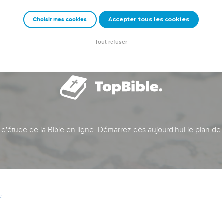
Accepter tous les cookies
Choisir mes cookies
Tout refuser
t d'étude de la Bible en ligne. Démarrez dès aujourd'hui le plan de
c