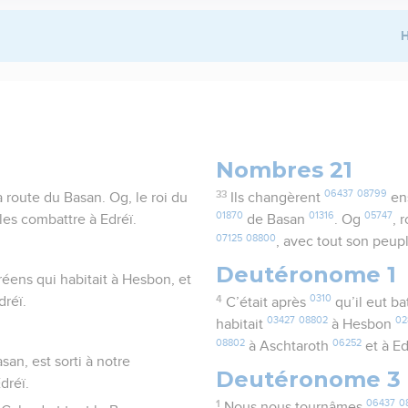
H
Nombres 21
33
06437
08799
a route du Basan. Og, le roi du
Ils changèrent
ens
01870
01316
05747
les combattre à Edréï.
de Basan
. Og
, 
07125
08800
, avec tout son peup
Deutéronome 1
réens qui habitait à Hesbon, et
4
0310
dréï.
C’était après
qu’il eut ba
03427
08802
02
habitait
à Hesbon
08802
06252
à Aschtaroth
et à E
san, est sorti à notre
Deutéronome 3
dréï.
1
06437
0
Nous nous tournâmes