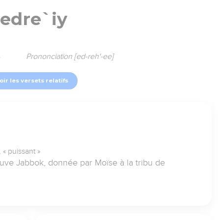
'edre`iy
4
Prononciation [ed-reh'-ee]
oir les versets relatifs
, « puissant »
euve Jabbok, donnée par Moïse à la tribu de