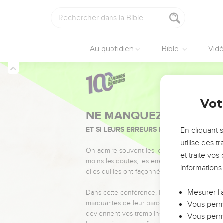
Au quotidien
Bible
Vid
Vot
NE MANQUEZ PAS L’ÉVÉ
ET SI LEURS ERREURS POUVAIENT VOUS 
En cliquant 
utilise des 
On admire souvent les leaders pour leurs réussi
et traite vo
moins les doutes, les erreurs et les saisons di
informations
elles qui les ont façonnés.
Mesurer l'
Dans cette conférence, leaders, entrepreneur
marquantes de leur parcours et les clés pour
Vous perme
deviennent vos tremplins. Que vous guidiez 
Vous perme