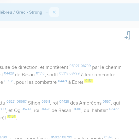
ébreu / Grec - Strong
05927
08799
uite de direction, et montèrent
par le chemin
04428
01316
03318
08799
roi
de Basan
, sortit
à leur rencontre
05971
04421
0154
le
, pour les combattre
à Edréi
.
05221
08687
05511
04428
0567
ttu
Sihon
, roi
des Amoréens
, qui
809
05747
04428
01316
03427
, et Og
, roi
de Basan
, qui habitait
0154
dréi
.
8799
05927
08799
01870
, et nous montâmes
par le chemin
de