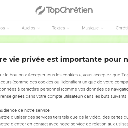
éos
Audios
Textes
Musique
Chrét
re vie privée est importante pour 
NEMENT DE L’ANNÉE !
ÉVITER LES VOTRES ?
sur le bouton « Accepter tous les cookies », vous acceptez que T
traceurs (comme des cookies ou l'identifiant unique de votre compte 
tes, leur impact, leur foi ou leur vision. Mais on voit
s données à caractère personnel (comme vos données de navigatio
fficiles qu'ils ont traversés, alors même que ce sont
 renseignées dans votre compte utilisateur) dans les buts suivants 
audience de notre service
s, et responsables reviennent sur les erreurs
 avancer avec plus de sagesse afin que leurs erreurs
ttre d'utiliser des services tiers tels que de la vidéo, des cartes
un ministère, une équipe, un groupe ou une famille,
ttre d'entrer en contact avec notre service de relation aux utilisat