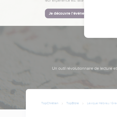
leur expérience est faite pour vous.
Je découvre l’événement
Un outil révolutionnaire de lecture e
TopChrétien
TopBible
Lexique Hébreu / Gre