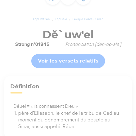
TopChrétien
TopBible
Lexique Hébreu / Grec
Dĕ`uw'el
Strong n°01845
Prononciation [deh-oo-ale']
Voir les versets relatifs
Définition
Déuel = « ils connaissent Dieu »
père d'Eliasaph, le chef de la tribu de Gad au
moment du dénombrement du peuple au
Sinaï, aussi appelé 'Réuel'