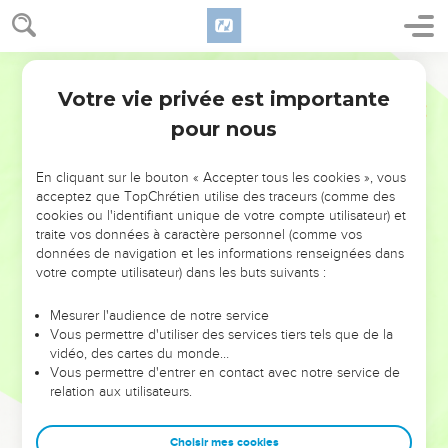
Votre vie privée est importante
pour nous
NE MANQUEZ PAS L’ÉVÉNEMENT
En cliquant sur le bouton « Accepter tous les cookies », vous
DE L’ANNÉE !
acceptez que TopChrétien utilise des traceurs (comme des
cookies ou l'identifiant unique de votre compte utilisateur) et
ET SI LEURS ERREURS POUVAIENT VOUS ÉVITER LES
traite vos données à caractère personnel (comme vos
VOTRES ?
données de navigation et les informations renseignées dans
votre compte utilisateur) dans les buts suivants :
On admire souvent les leaders pour leurs réussites, leur impact,
leur foi ou leur vision. Mais on voit moins les doutes, les erreurs
Mesurer l'audience de notre service
Vous permettre d'utiliser des services tiers tels que de la
et les saisons difficiles qu'ils ont traversés, alors même que ce
vidéo, des cartes du monde…
sont elles qui les ont façonnés.
Vous permettre d'entrer en contact avec notre service de
relation aux utilisateurs.
Dans cette conférence, leaders, entrepreneurs, et responsables
reviennent sur les erreurs marquantes de leur parcours et les
clés pour avancer avec plus de sagesse afin que leurs erreurs
Choisir mes cookies