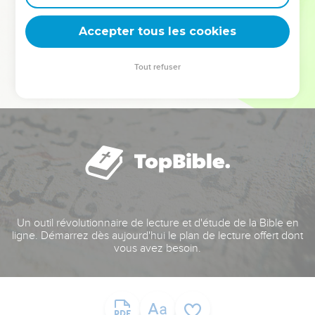
deviennent vos tremplins. Que vous guidiez un ministère, une
équipe, un groupe ou une famille, leur expérience est faite
Accepter tous les cookies
pour vous.
Tout refuser
Je découvre l’événement
Un outil révolutionnaire de lecture et d'étude de la Bible en
ligne. Démarrez dès aujourd'hui le plan de lecture offert dont
vous avez besoin.