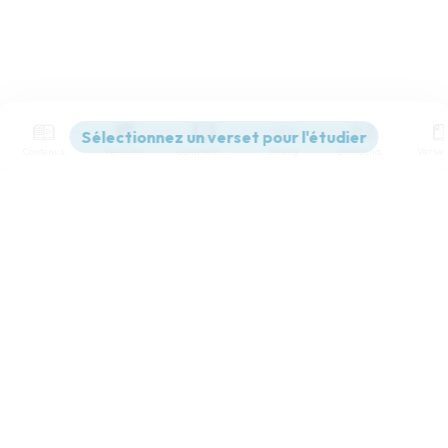
Contenus
Versions
Commentaires
Strong
Dictionnaire
Paramètres de lecture
Afficher les numéros de versets
Mode dyslexique
Désactivé
Simple
Coul
eur
Police d'écriture