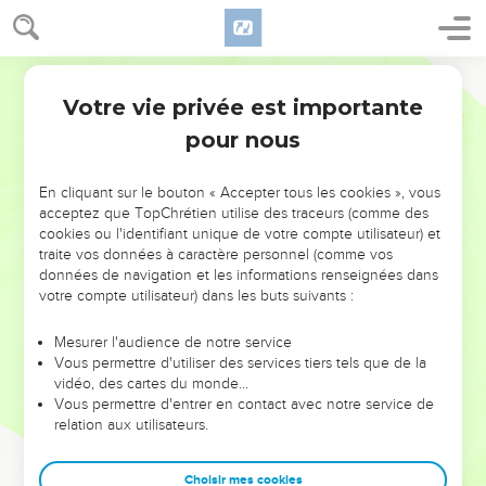
Votre vie privée est importante
pour nous
NE MANQUEZ PAS L’ÉVÉNEMENT
En cliquant sur le bouton « Accepter tous les cookies », vous
DE L’ANNÉE !
acceptez que TopChrétien utilise des traceurs (comme des
cookies ou l'identifiant unique de votre compte utilisateur) et
ET SI LEURS ERREURS POUVAIENT VOUS ÉVITER LES
traite vos données à caractère personnel (comme vos
VOTRES ?
données de navigation et les informations renseignées dans
votre compte utilisateur) dans les buts suivants :
On admire souvent les leaders pour leurs réussites, leur impact,
leur foi ou leur vision. Mais on voit moins les doutes, les erreurs
Mesurer l'audience de notre service
Vous permettre d'utiliser des services tiers tels que de la
et les saisons difficiles qu'ils ont traversés, alors même que ce
vidéo, des cartes du monde…
sont elles qui les ont façonnés.
Vous permettre d'entrer en contact avec notre service de
relation aux utilisateurs.
Dans cette conférence, leaders, entrepreneurs, et responsables
reviennent sur les erreurs marquantes de leur parcours et les
clés pour avancer avec plus de sagesse afin que leurs erreurs
Choisir mes cookies