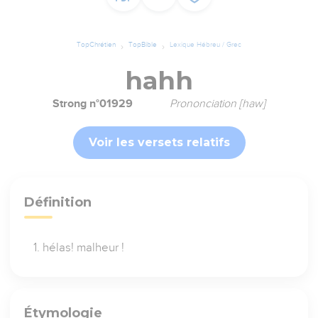
TopChrétien
TopBible
Lexique Hébreu / Grec
hahh
Strong n°01929
Prononciation [haw]
Voir les versets relatifs
Définition
hélas! malheur !
Étymologie