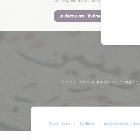
leur expérience est faite pour vous.
Je découvre l’événement
Un outil révolutionnaire de lecture e
TopChrétien
TopBible
Lexique Hébreu / Gre