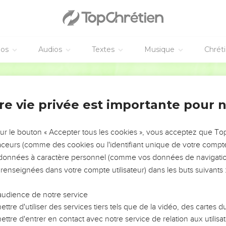
éos
Audios
Textes
Musique
Chrét
re vie privée est importante pour 
NEMENT DE L’ANNÉE !
ÉVITER LES VOTRES ?
sur le bouton « Accepter tous les cookies », vous acceptez que T
traceurs (comme des cookies ou l'identifiant unique de votre compte 
tes, leur impact, leur foi ou leur vision. Mais on voit
s données à caractère personnel (comme vos données de navigatio
fficiles qu'ils ont traversés, alors même que ce sont
 renseignées dans votre compte utilisateur) dans les buts suivants 
audience de notre service
s, et responsables reviennent sur les erreurs
 avancer avec plus de sagesse afin que leurs erreurs
ttre d'utiliser des services tiers tels que de la vidéo, des cartes
un ministère, une équipe, un groupe ou une famille,
ttre d'entrer en contact avec notre service de relation aux utilisat