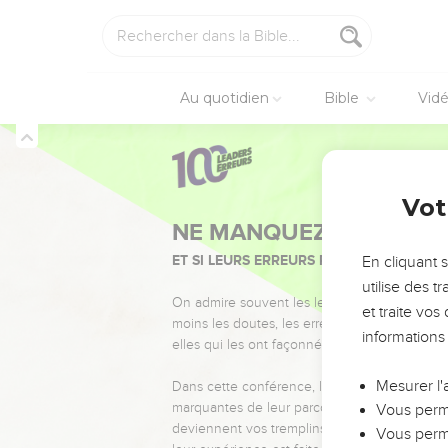
Au quotidien
Bible
Vid
Vot
NE MANQUEZ PAS L’ÉVÉ
ET SI LEURS ERREURS POUVAIENT VOUS 
En cliquant 
utilise des 
On admire souvent les leaders pour leurs réussi
et traite vo
moins les doutes, les erreurs et les saisons di
informations
elles qui les ont façonnés.
Mesurer l'
Dans cette conférence, leaders, entrepreneur
marquantes de leur parcours et les clés pour
Vous perme
deviennent vos tremplins. Que vous guidiez 
Vous perme