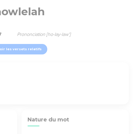
howlelah
7
Prononciation [ho-lay-law']
oir les versets relatifs
Nature du mot