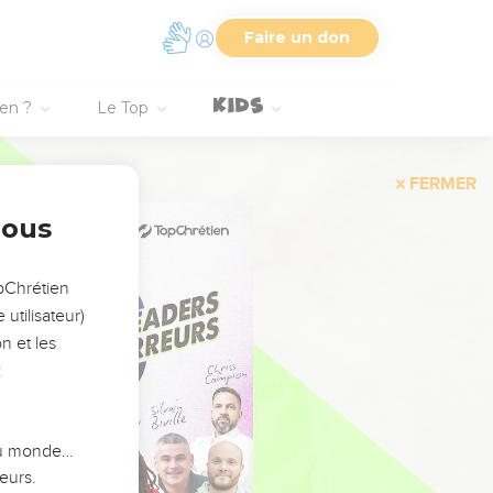
Faire un don
ien ?
Le Top
FERMER
nous
opChrétien
utilisateur)
n et les
:
 du monde…
eurs.