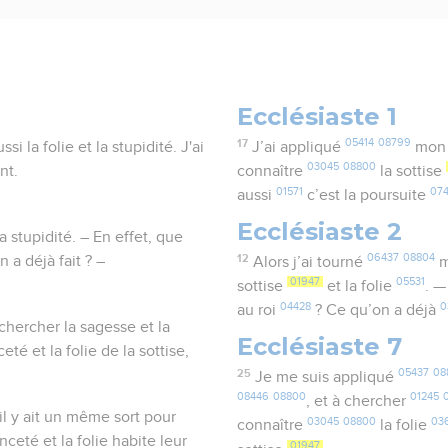
Ecclésiaste 1
17
05414
08799
 la folie et la stupidité. J'ai
J’ai appliqué
mon
03045
08800
nt.
connaître
la sottise
01571
07
aussi
c’est la poursuite
Ecclésiaste 2
la stupidité. – En effet, que
12
06437
08804
 a déjà fait ? –
Alors j’ai tourné
m
01947
05531
sottise
et la folie
. —
04428
0
au roi
? Ce qu’on a déjà
chercher la sagesse et la
Ecclésiaste 7
té et la folie de la sottise,
25
05437
08
Je me suis appliqué
08446
08800
01245
, et à chercher
'il y ait un même sort pour
03045
08800
03
connaître
la folie
eté et la folie habite leur
01947