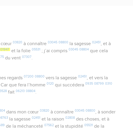
03820
03045
08800
02451
 cœur
à connaître
la sagesse
, et à
01947
05531
03045
08804
et la folie
; j’ai compris
que cela
475
07307
du vent
.
07200
08800
02451
es regards
vers la sagesse
, et vers la
0120
0935
08799
0310
 Car que fera l’homme
qui succédera
3528
06213
08804
fait
.
804
03820
03045
08800
dans mon cœur
à connaître
, à sonder
08763
02451
02808
la sagesse
et la raison
des choses, et à
689
07562
05531
de la méchanceté
et la stupidité
de la