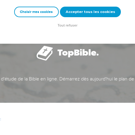
Accepter tous les cookies
Choisir mes cookies
Tout refuser
t d'étude de la Bible en ligne. Démarrez dès aujourd'hui le plan de
c