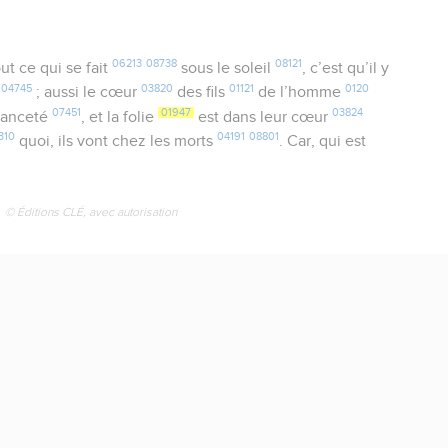
06213
08738
08121
ut ce qui se fait
sous le soleil
, c’est qu’il y
04745
03820
01121
0120
t
; aussi le cœur
des fils
de l’homme
07451
01947
03824
anceté
, et la folie
est dans leur cœur
310
04191
08801
quoi, ils vont chez les morts
. Car, qui est
© Éditions CLÉ, avec autorisation