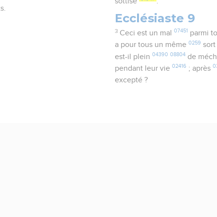
sottise
.
s.
Ecclésiaste 9
3
07451
Ceci est un mal
parmi to
0259
a pour tous un même
sor
04390
08804
est-il plein
de méch
02416
0
pendant leur vie
; après
excepté ?