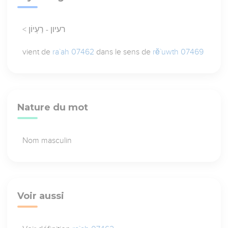
< רעיון - רַעְיוֹן
vient de
ra`ah 07462
dans le sens de
rĕ`uwth 07469
Nature du mot
Nom masculin
Voir aussi