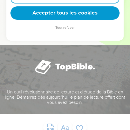
deviennent vos tremplins. Que vous guidiez un ministère, une
équipe, un groupe ou une famille, leur expérience est faite
Accepter tous les cookies
pour vous.
Tout refuser
Je découvre l’événement
Un outil révolutionnaire de lecture et d'étude de la Bible en
ligne. Démarrez dès aujourd'hui le plan de lecture offert dont
vous avez besoin.