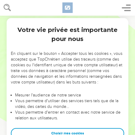
Votre vie privée est importante
pour nous
NE MANQUEZ PAS L’ÉVÉNEMENT
En cliquant sur le bouton « Accepter tous les cookies », vous
DE L’ANNÉE !
acceptez que TopChrétien utilise des traceurs (comme des
cookies ou l'identifiant unique de votre compte utilisateur) et
ET SI LEURS ERREURS POUVAIENT VOUS ÉVITER LES
traite vos données à caractère personnel (comme vos
VOTRES ?
données de navigation et les informations renseignées dans
votre compte utilisateur) dans les buts suivants :
On admire souvent les leaders pour leurs réussites, leur impact,
leur foi ou leur vision. Mais on voit moins les doutes, les erreurs
Mesurer l'audience de notre service
Vous permettre d'utiliser des services tiers tels que de la
et les saisons difficiles qu'ils ont traversés, alors même que ce
vidéo, des cartes du monde…
sont elles qui les ont façonnés.
Vous permettre d'entrer en contact avec notre service de
relation aux utilisateurs.
Dans cette conférence, leaders, entrepreneurs, et responsables
reviennent sur les erreurs marquantes de leur parcours et les
clés pour avancer avec plus de sagesse afin que leurs erreurs
Choisir mes cookies