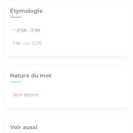
Étymologie
< אורה - אוֹרָה
f de
'owr 0216
Nature du mot
Nom féminin
Voir aussi