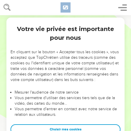
Votre vie privée est importante
pour nous
NE MANQUEZ PAS L’ÉVÉNEMENT
En cliquant sur le bouton « Accepter tous les cookies », vous
DE L’ANNÉE !
acceptez que TopChrétien utilise des traceurs (comme des
cookies ou l'identifiant unique de votre compte utilisateur) et
ET SI LEURS ERREURS POUVAIENT VOUS ÉVITER LES
traite vos données à caractère personnel (comme vos
VOTRES ?
données de navigation et les informations renseignées dans
votre compte utilisateur) dans les buts suivants :
On admire souvent les leaders pour leurs réussites, leur impact,
leur foi ou leur vision. Mais on voit moins les doutes, les erreurs
Mesurer l'audience de notre service
Vous permettre d'utiliser des services tiers tels que de la
et les saisons difficiles qu'ils ont traversés, alors même que ce
vidéo, des cartes du monde…
sont elles qui les ont façonnés.
Vous permettre d'entrer en contact avec notre service de
relation aux utilisateurs.
Dans cette conférence, leaders, entrepreneurs, et responsables
reviennent sur les erreurs marquantes de leur parcours et les
clés pour avancer avec plus de sagesse afin que leurs erreurs
Choisir mes cookies