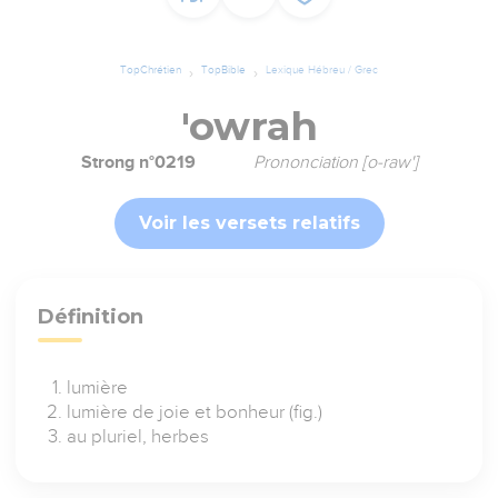
TopChrétien
TopBible
Lexique Hébreu / Grec
'owrah
Strong n°0219
Prononciation [o-raw']
Voir les versets relatifs
Définition
lumière
lumière de joie et bonheur (fig.)
au pluriel, herbes