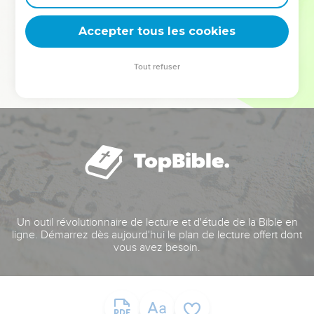
deviennent vos tremplins. Que vous guidiez un ministère, une
équipe, un groupe ou une famille, leur expérience est faite
Accepter tous les cookies
pour vous.
Tout refuser
Je découvre l’événement
Un outil révolutionnaire de lecture et d'étude de la Bible en
ligne. Démarrez dès aujourd'hui le plan de lecture offert dont
vous avez besoin.