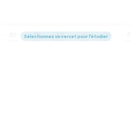
Contenus
Versions
Commentaires
Strong
Dictionnaire
Paramètres de lecture
Afficher les numéros de versets
Mode dyslexique
Désactivé
Simple
Coul
eur
Police d'écriture
Serif
Sans-serif