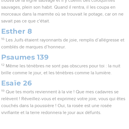
trouva de la vigne sauvage et il y cueillit des coloquintes
sauvages, plein son habit. Quand il rentra, il les coupa en
morceaux dans la marmite où se trouvait le potage, car on ne
savait pas ce que c'était.
Esther 8
16
Les Juifs étaient rayonnants de joie, remplis d’allégresse et
comblés de marques d’honneur.
Psaumes 139
12
Même les ténèbres ne sont pas obscures pour toi : la nuit
brille comme le jour, et les ténèbres comme la lumière.
Esaïe 26
19
Que tes morts reviennent à la vie ! Que mes cadavres se
relèvent ! Réveillez-vous et exprimez votre joie, vous qui êtes
couchés dans la poussière ! Oui, ta rosée est une rosée
vivifiante et la terre redonnera le jour aux défunts.