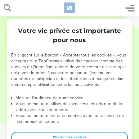
Votre vie privée est importante
pour nous
NE MANQUEZ PAS L’ÉVÉNEMENT
En cliquant sur le bouton « Accepter tous les cookies », vous
DE L’ANNÉE !
acceptez que TopChrétien utilise des traceurs (comme des
cookies ou l'identifiant unique de votre compte utilisateur) et
ET SI LEURS ERREURS POUVAIENT VOUS ÉVITER LES
traite vos données à caractère personnel (comme vos
VOTRES ?
données de navigation et les informations renseignées dans
votre compte utilisateur) dans les buts suivants :
On admire souvent les leaders pour leurs réussites, leur impact,
leur foi ou leur vision. Mais on voit moins les doutes, les erreurs
Mesurer l'audience de notre service
Vous permettre d'utiliser des services tiers tels que de la
et les saisons difficiles qu'ils ont traversés, alors même que ce
vidéo, des cartes du monde…
sont elles qui les ont façonnés.
Vous permettre d'entrer en contact avec notre service de
relation aux utilisateurs.
Dans cette conférence, leaders, entrepreneurs, et responsables
reviennent sur les erreurs marquantes de leur parcours et les
clés pour avancer avec plus de sagesse afin que leurs erreurs
Choisir mes cookies