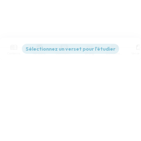
Contenus
Versions
Commentaires
Strong
Dictionnaire
Paramètres de lecture
Afficher les numéros de versets
Mode dyslexique
Désactivé
Simple
Coul
eur
Police d'écriture