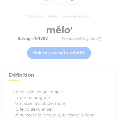
TopChrétien
TopBible
Lexique Hébreu / Grec
mĕlo'
Strong n°04393
Prononciation [mel-o']
Voir les versets relatifs
Définition
plénitude, ce qui remplit
pleine poignée
masse, multitude, foule
le contenu entier
sur toute la longueur, sur toute la ligne