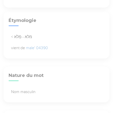
Étymologie
< מלא - מְלֹא
vient de
male' 04390
Nature du mot
Nom masculin