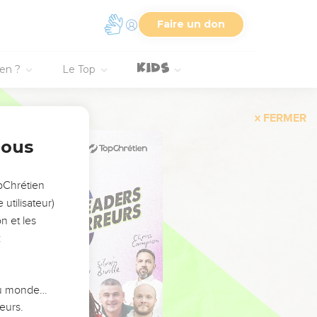
Faire un don
ien ?
Le Top
FERMER
nous
opChrétien
utilisateur)
n et les
:
 du monde…
eurs.