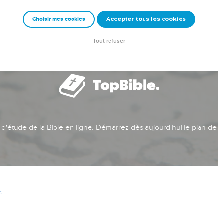
Accepter tous les cookies
Choisir mes cookies
Tout refuser
t d'étude de la Bible en ligne. Démarrez dès aujourd'hui le plan de
c