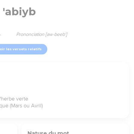
'abiyb
4
Prononciation [aw-beeb']
oir les versets relatifs
l'herbe verte
que (Mars ou Avril)
Nature du mot