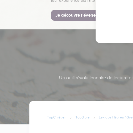
leur expérience est faite pour vous.
Je découvre l’événement
Un outil révolutionnaire de lecture e
TopChrétien
TopBible
Lexique Hébreu / Gre