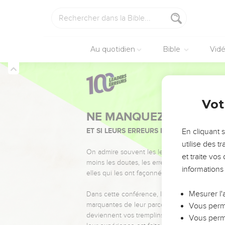
Au quotidien
Bible
Vid
Vot
NE MANQUEZ PAS L’ÉVÉ
ET SI LEURS ERREURS POUVAIENT VOUS 
En cliquant 
utilise des 
On admire souvent les leaders pour leurs réussi
et traite vo
moins les doutes, les erreurs et les saisons di
informations
elles qui les ont façonnés.
Mesurer l'
Dans cette conférence, leaders, entrepreneur
marquantes de leur parcours et les clés pour
Vous perme
deviennent vos tremplins. Que vous guidiez 
Vous perme