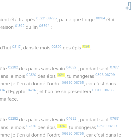
05221
08795
08184
ient été frappés
, parce que l’orge
était
01392
06594
loraison
du lin
;
03117
02320
024
d’hui
, dans le mois
des épis
.
02282
04682
07651
fête
des pains sans levain
; pendant sept
02320
024
0398
08799
ans le mois
des épis
, tu mangeras
06680
08765
omme je t’en ai donné l’ordre
, car c’est dans
804
04714
07200
08735
d’Egypte
; et l’on ne se présentera
ma face.
02282
04682
07651
fête
des pains sans levain
; pendant sept
02320
024
0398
08799
dans le mois
des épis
, tu mangeras
06680
08765
omme je t’en ai donné l’ordre
, car c’est dans le