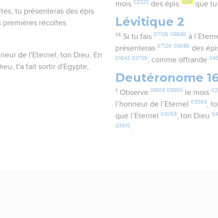
02320
024
mois
des épis
que tu 
ltes, tu présenteras des épis
Lévitique 2
 premières récoltes.
14
07126
08686
Si tu fais
à l’Etern
07126
08686
présenteras
des épi
neur de l'Eternel, ton Dieu. En
01643
03759
04
, comme offrande
eu, t'a fait sortir d'Egypte,
Deutéronome 1
1
08104
08800
02
Observe
le mois
03068
l’honneur de l’Eternel
, t
03068
0
que l’Eternel
, ton Dieu
03915
.