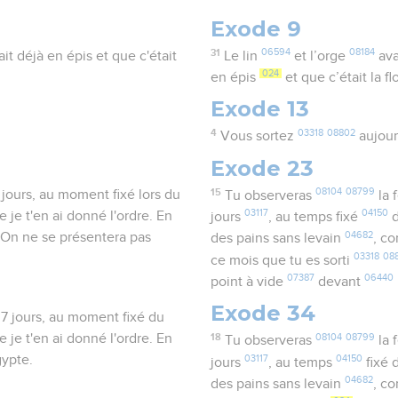
Exode 9
31
06594
08184
ait déjà en épis et que c'était
Le lin
et l’orge
ava
024
en épis
et que c’était la f
Exode 13
4
03318
08802
Vous sortez
aujour
Exode 23
15
08104
08799
 jours, au moment fixé lors du
Tu observeras
la 
03117
04150
je t'en ai donné l'ordre. En
jours
, au temps fixé
d
04682
. On ne se présentera pas
des pains sans levain
, c
03318
08
ce mois que tu es sorti
07387
06440
point à vide
devant
Exode 34
 7 jours, au moment fixé du
je t'en ai donné l'ordre. En
18
08104
08799
Tu observeras
la 
gypte.
03117
04150
jours
, au temps
fixé 
04682
des pains sans levain
, c