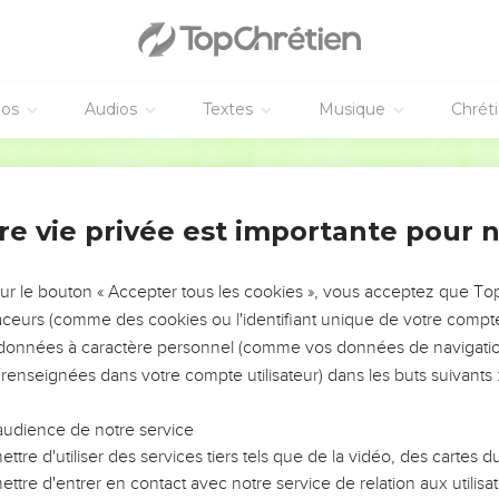
éos
Audios
Textes
Musique
Chrét
re vie privée est importante pour 
NEMENT DE L’ANNÉE !
ÉVITER LES VOTRES ?
sur le bouton « Accepter tous les cookies », vous acceptez que T
traceurs (comme des cookies ou l'identifiant unique de votre compte 
tes, leur impact, leur foi ou leur vision. Mais on voit
s données à caractère personnel (comme vos données de navigatio
fficiles qu'ils ont traversés, alors même que ce sont
 renseignées dans votre compte utilisateur) dans les buts suivants 
audience de notre service
s, et responsables reviennent sur les erreurs
 avancer avec plus de sagesse afin que leurs erreurs
ttre d'utiliser des services tiers tels que de la vidéo, des cartes
un ministère, une équipe, un groupe ou une famille,
ttre d'entrer en contact avec notre service de relation aux utilisat