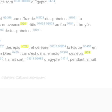
03318
08804
04714
es sorti
d’Egypte
.
03068
04503
01061
el
une offrande
des prémices
, tu
024
07033
08803
0784
s nouveaux
, rôtis
au feu
et broyés
503
01061
de tes prémices
.
6
320
024
06213
08804
06453
des épis
, et célèbre
la Pâque
en
0430
02320
024
on Dieu
; car c’est dans le mois
des épis
430
03318
08689
04714
, t’a fait sortir
d’Egypte
, pendant la nuit
© Éditions CLÉ, avec autorisation