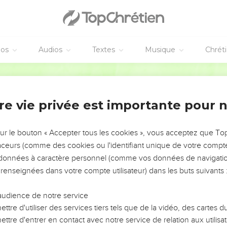
éos
Audios
Textes
Musique
Chrét
re vie privée est importante pour 
NEMENT DE L’ANNÉE !
ÉVITER LES VOTRES ?
sur le bouton « Accepter tous les cookies », vous acceptez que T
traceurs (comme des cookies ou l'identifiant unique de votre compte 
tes, leur impact, leur foi ou leur vision. Mais on voit
s données à caractère personnel (comme vos données de navigatio
fficiles qu'ils ont traversés, alors même que ce sont
 renseignées dans votre compte utilisateur) dans les buts suivants 
audience de notre service
s, et responsables reviennent sur les erreurs
 avancer avec plus de sagesse afin que leurs erreurs
ttre d'utiliser des services tiers tels que de la vidéo, des cartes
un ministère, une équipe, un groupe ou une famille,
ttre d'entrer en contact avec notre service de relation aux utilisat