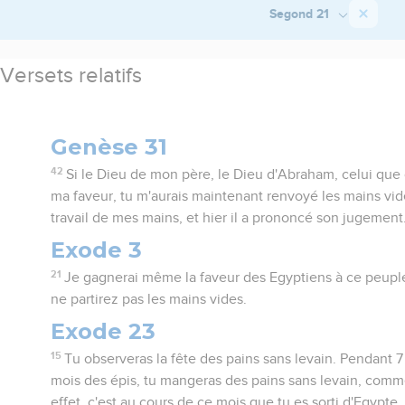
Segond 21
Versets relatifs
Genèse 31
42
Si le Dieu de mon père, le Dieu d'Abraham, celui que c
ma faveur, tu m'aurais maintenant renvoyé les mains vid
travail de mes mains, et hier il a prononcé son jugement.
Exode 3
21
Je gagnerai même la faveur des Egyptiens à ce peuple
ne partirez pas les mains vides.
Exode 23
15
Tu observeras la fête des pains sans levain. Pendant 7
mois des épis, tu mangeras des pains sans levain, comme 
effet, c'est au cours de ce mois que tu es sorti d'Egypte