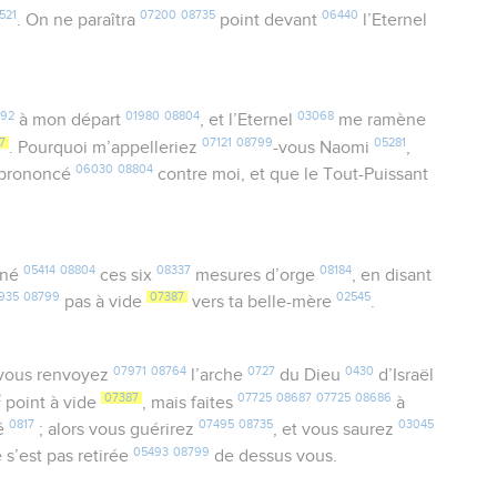
521
07200
08735
06440
. On ne paraîtra
point devant
l’Eternel
92
01980
08804
03068
à mon départ
, et l’Eternel
me ramène
7
07121
08799
05281
. Pourquoi m’appelleriez
-vous Naomi
,
06030
08804
 prononcé
contre moi, et que le Tout-Puissant
05414
08804
08337
08184
nné
ces six
mesures d’orge
, en disant
935
08799
07387
02545
pas à vide
vers ta belle-mère
.
07971
08764
0727
0430
 vous renvoyez
l’arche
du Dieu
d’Israël
2
07387
07725
08687
07725
08686
point à vide
, mais faites
à
0817
07495
08735
03045
té
; alors vous guérirez
, et vous saurez
05493
08799
 s’est pas retirée
de dessus vous.