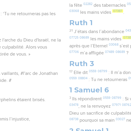
02282
05
la fête
des tabernacles
03068
07387
les mains vides
.
 : ‘Tu ne retourneras pas les
Ruth 1
21
043
J’étais dans l’abondance
07725
08689
0738
les mains vides
'arche du Dieu d'Israël, ne la
03068
après que l’Eternel
s’est
 culpabilité. Alors vous
07706
07489
08689
m’a affligée
?
tirée de vous. »
Ruth 3
17
0559
08799
Elle dit
: Il m’a do
 vaillants, #l'arc de Jonathan
0559
08804
0
: Tu ne retourneras
ide. #
1 Samuel 6
3
0559
08799
Ils répondirent
: Si
phelins étaient brisés.
03478
07971
0876
, ne la renvoyez
Dieu un sacrifice de culpabili
mis l’injustice,
08738
03027
pourquoi sa main
ne
2 Samuel 1