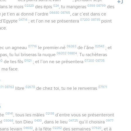
02320
024
0398
08799
ans le mois
des épis
, tu mangeras
des
06680
08765
je t’en ai donné l’ordre
, car c’est dans ce
04714
07200
08735
d’Egypte
; et l’on ne se présentera
point
ace.
07716
06363
02543
ec un agneau
le premier-né
de l’âne
; et
06202
08804
pas, tu lui briseras la nuque
. Tu rachèteras
60
01121
07200
08735
de tes fils
; et l’on ne se présentera
0
ma face.
5
71
08762
02670
07971
libre
de chez toi, tu ne le renverras
6
08141
02138
née
, tous les mâles
d’entre vous se présenteront
03068
0430
04725
0977
el
, ton Dieu
, dans le lieu
qu’il choisira
04682
02282
07620
sans levain
, à la fête
des semaines
, et à