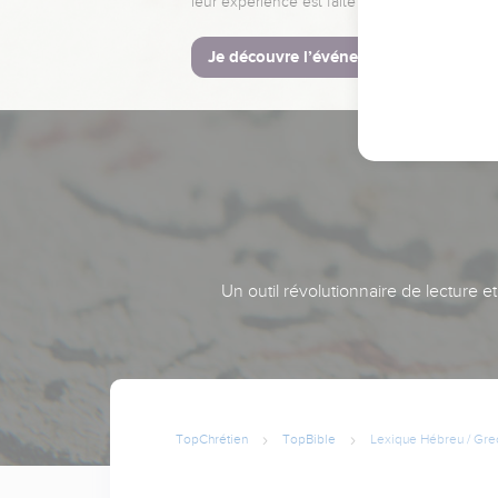
leur expérience est faite pour vous.
Je découvre l’événement
Un outil révolutionnaire de lecture e
TopChrétien
TopBible
Lexique Hébreu / Gre