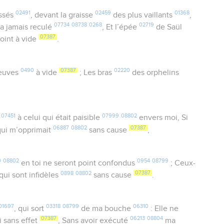
02491
02459
01368
ssés
, devant la graisse
des plus vaillants
,
07734
08738
0268
02719
a jamais reculé
, Et l’épée
de Saül
07387
oint à vide
.
0490
07387
02220
euves
à vide
; Les bras
des orphelins
07451
07999
08802
l
à celui qui était paisible
envers moi, Si
06887
08802
07387
qui m’opprimait
sans cause
,
0
08802
0954
08799
en toi ne seront point confondus
; Ceux-
0898
08802
07387
qui sont infidèles
sans cause
.
01697
03318
08799
06310
, qui sort
de ma bouche
: Elle ne
07387
06213
08804
i sans effet
, Sans avoir exécuté
ma