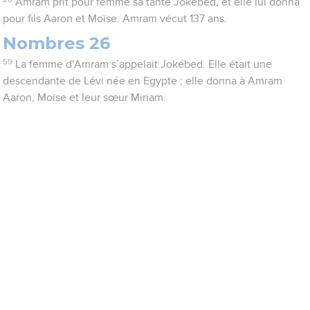
Amram prit pour femme sa tante Jokébed, et elle lui donna
pour fils Aaron et Moïse. Amram vécut 137 ans.
Nombres 26
59
La femme d'Amram s’appelait Jokébed. Elle était une
descendante de Lévi née en Egypte ; elle donna à Amram
Aaron, Moïse et leur sœur Miriam.