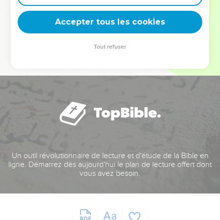
deviennent vos tremplins. Que vous guidiez un ministère, une
équipe, un groupe ou une famille, leur expérience est faite
Accepter tous les cookies
pour vous.
Tout refuser
Je découvre l’événement
Un outil révolutionnaire de lecture et d'étude de la Bible en
ligne. Démarrez dès aujourd'hui le plan de lecture offert dont
vous avez besoin.