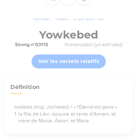
TopChrétien
TopBible
Lexique Hébreu / Grec
Yowkebed
Strong n°03115
Prononciation [yo-keh'-bed]
Voir les versets relatifs
Définition
Jokébed (Angl. Jochebed) = « l'Éternel est gloire »
la fille de Lévi, épouse et tante d'Amram, et
mère de Moïse, Aaron, et Marie