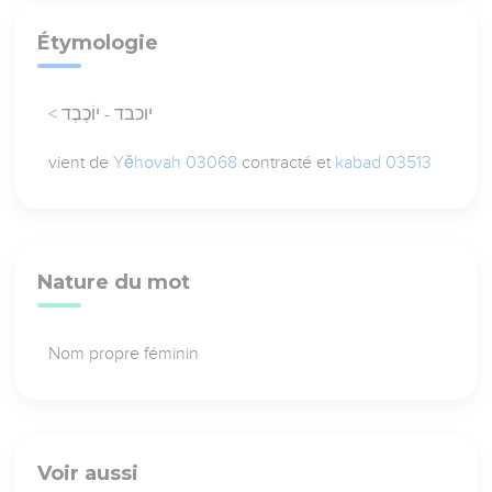
Étymologie
< יוכבד - יוֹכֶבֶד
vient de
Yĕhovah 03068
contracté et
kabad 03513
Nature du mot
Nom propre féminin
Voir aussi