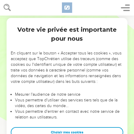
Votre vie privée est importante
pour nous
NE MANQUEZ PAS L’ÉVÉNEMENT
En cliquant sur le bouton « Accepter tous les cookies », vous
DE L’ANNÉE !
acceptez que TopChrétien utilise des traceurs (comme des
cookies ou l'identifiant unique de votre compte utilisateur) et
ET SI LEURS ERREURS POUVAIENT VOUS ÉVITER LES
traite vos données à caractère personnel (comme vos
VOTRES ?
données de navigation et les informations renseignées dans
votre compte utilisateur) dans les buts suivants :
On admire souvent les leaders pour leurs réussites, leur impact,
leur foi ou leur vision. Mais on voit moins les doutes, les erreurs
Mesurer l'audience de notre service
Vous permettre d'utiliser des services tiers tels que de la
et les saisons difficiles qu'ils ont traversés, alors même que ce
vidéo, des cartes du monde…
sont elles qui les ont façonnés.
Vous permettre d'entrer en contact avec notre service de
relation aux utilisateurs.
Dans cette conférence, leaders, entrepreneurs, et responsables
reviennent sur les erreurs marquantes de leur parcours et les
clés pour avancer avec plus de sagesse afin que leurs erreurs
Choisir mes cookies