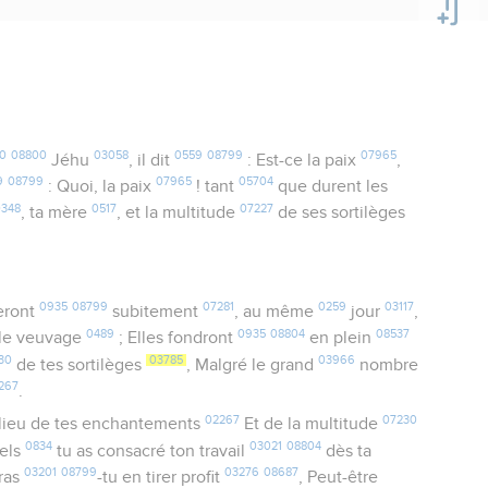
0
08800
03058
0559
08799
07965
Jéhu
, il dit
: Est-ce la paix
,
9
08799
07965
05704
: Quoi, la paix
! tant
que durent les
0348
0517
07227
, ta mère
, et la multitude
de ses sortilèges
0935
08799
07281
0259
03117
eront
subitement
, au même
jour
,
0489
0935
08804
08537
 le veuvage
; Elles fondront
en plein
30
03785
03966
de tes sortilèges
, Malgré le grand
nombre
267
.
02267
07230
lieu de tes enchantements
Et de la multitude
0834
03021
08804
uels
tu as consacré ton travail
dès ta
03201
08799
03276
08687
rras
-tu en tirer profit
, Peut-être