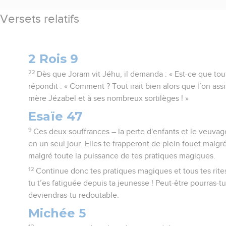
Versets relatifs
2 Rois 9
22
Dès que Joram vit Jéhu, il demanda : « Est-ce que tou
répondit : « Comment ? Tout irait bien alors que l’on assi
mère Jézabel et à ses nombreux sortilèges ! »
Esaïe 47
9
Ces deux souffrances – la perte d'enfants et le veuvage
en un seul jour. Elles te frapperont de plein fouet malgré 
malgré toute la puissance de tes pratiques magiques.
12
Continue donc tes pratiques magiques et tous tes rites
tu t’es fatiguée depuis ta jeunesse ! Peut-être pourras-tu 
deviendras-tu redoutable.
Michée 5