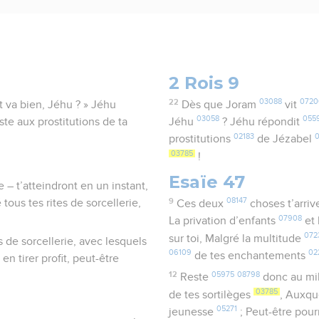
2 Rois 9
22
03088
0720
t va bien, Jéhu ? » Jéhu
Dès que Joram
vit
03058
055
ste aux prostitutions de ta
Jéhu
? Jéhu répondit
02183
prostitutions
de Jézabel
03785
!
Esaïe 47
 – t’atteindront en un instant,
9
08147
tous tes rites de sorcellerie,
Ces deux
choses t’arriv
07908
La privation d’enfants
et
072
sur toi, Malgré la multitude
 de sorcellerie, avec lesquels
06109
02
de tes enchantements
en tirer profit, peut-être
12
05975
08798
Reste
donc au mi
03785
de tes sortilèges
, Auxq
05271
jeunesse
; Peut-être pou