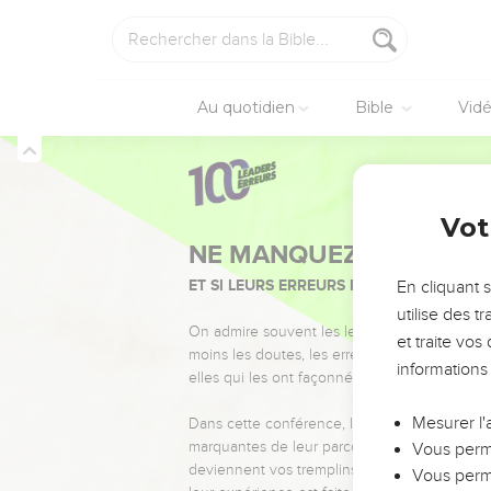
Au quotidien
Bible
Vid
Vot
NE MANQUEZ PAS L’ÉVÉ
ET SI LEURS ERREURS POUVAIENT VOUS 
En cliquant 
utilise des 
On admire souvent les leaders pour leurs réussi
et traite vo
moins les doutes, les erreurs et les saisons di
informations
elles qui les ont façonnés.
Mesurer l'
Dans cette conférence, leaders, entrepreneur
marquantes de leur parcours et les clés pour
Vous perme
deviennent vos tremplins. Que vous guidiez 
Vous perme