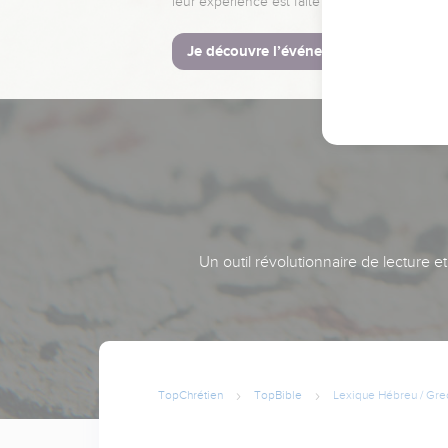
leur expérience est faite pour vous.
Je découvre l’événement
Un outil révolutionnaire de lecture e
TopChrétien
TopBible
Lexique Hébreu / Gre