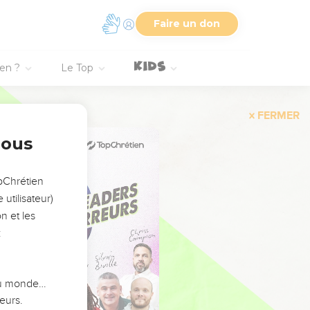
Faire un don
ien ?
Le Top
FERMER
nous
opChrétien
utilisateur)
n et les
:
 du monde…
eurs.