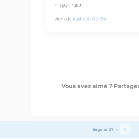
< כשף - כֶּשֶׁף
vient de
kashaph 03784
Vous avez aimé ? Partagez
Segond 21