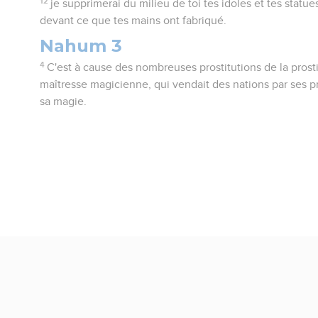
12
je supprimerai du milieu de toi tes idoles et tes statue
devant ce que tes mains ont fabriqué.
Nahum 3
4
C'est à cause des nombreuses prostitutions de la prost
maîtresse magicienne, qui vendait des nations par ses pr
sa magie.