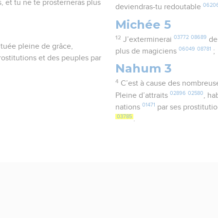
s, et tu ne te prosterneras plus
0620
deviendras-tu redoutable
Michée 5
12
03772
08689
J’exterminerai
de
ituée pleine de grâce,
06049
08781
plus de magiciens
;
ostitutions et des peuples par
Nahum 3
4
C’est à cause des nombreu
02896
02580
Pleine d’attraits
, ha
01471
nations
par ses prostituti
03785
.