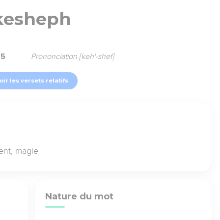
kesheph
85
Prononciation [keh'-shef]
oir les versets relatifs
ment, magie
Nature du mot