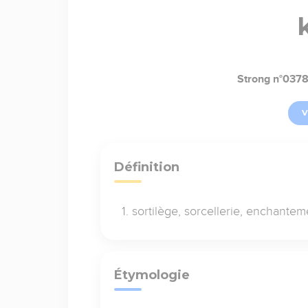
Strong n°037
V
Définition
sortilège, sorcellerie, enchante
Étymologie