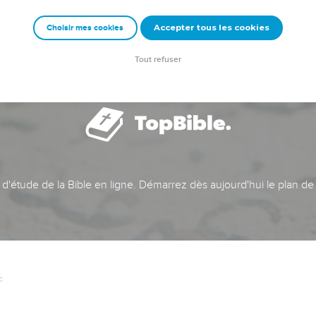
Accepter tous les cookies
Choisir mes cookies
Tout refuser
t d'étude de la Bible en ligne. Démarrez dès aujourd'hui le plan de
c