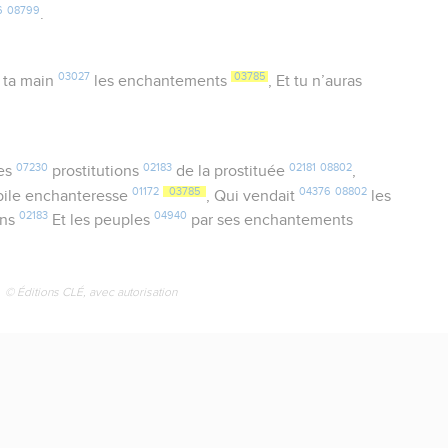
6
08799
.
03027
03785
 ta main
les enchantements
, Et tu n’auras
07230
02183
02181
08802
ses
prostitutions
de la prostituée
,
01172
03785
04376
08802
bile enchanteresse
, Qui vendait
les
02183
04940
ons
Et les peuples
par ses enchantements
© Éditions CLÉ, avec autorisation