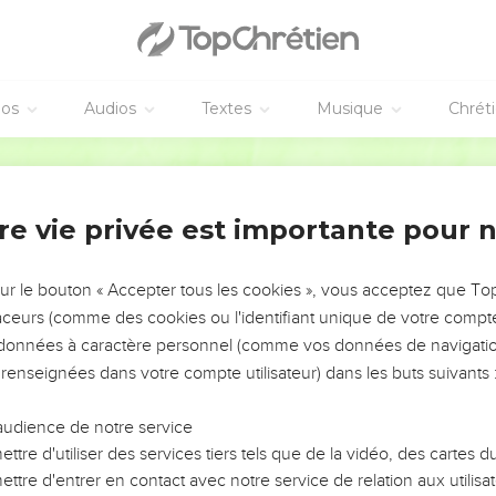
éos
Audios
Textes
Musique
Chrét
re vie privée est importante pour 
NEMENT DE L’ANNÉE !
ÉVITER LES VOTRES ?
sur le bouton « Accepter tous les cookies », vous acceptez que T
traceurs (comme des cookies ou l'identifiant unique de votre compte 
tes, leur impact, leur foi ou leur vision. Mais on voit
s données à caractère personnel (comme vos données de navigatio
fficiles qu'ils ont traversés, alors même que ce sont
 renseignées dans votre compte utilisateur) dans les buts suivants 
audience de notre service
s, et responsables reviennent sur les erreurs
 avancer avec plus de sagesse afin que leurs erreurs
ttre d'utiliser des services tiers tels que de la vidéo, des cartes
un ministère, une équipe, un groupe ou une famille,
ttre d'entrer en contact avec notre service de relation aux utilisat