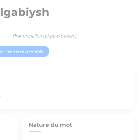
elgabiysh
Prononciation [el-gaw-beesh']
oir les versets relatifs
)
Nature du mot