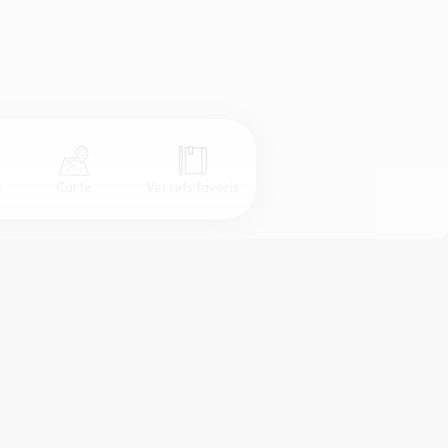
s
Carte
Versets favoris
Coul
eur
Désactivé
Simple