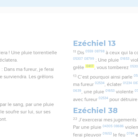
Ezéchiel 13
11
0559
08798
era ! Une pluie torrentielle
Dis
à ceux qui la 
05307
08799
01653
éclatera.
; Une pluie
vio
0417
053
grêle
, vous tomberez
 : Dans ma fureur, je ferai
13
05
le surviendra. Les grêlons
C’est pourquoi ainsi parle
02534
01234
08
.
ma fureur
, éclater
0639
01653
0
, une pluie
violente
02534
avec fureur
pour détruir
par le sang, par une pluie
Ezéchiel 38
le soufre sur lui, sur ses
ont.
22
J’exercerai mes jugements
04305
08686
Par une pluie
viole
01653
0784
ferai pleuvoir
le feu
e