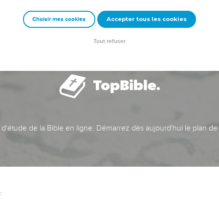
Accepter tous les cookies
Choisir mes cookies
Tout refuser
t d'étude de la Bible en ligne. Démarrez dès aujourd'hui le plan de
c