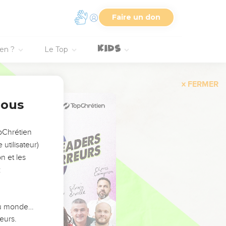
Faire un don
ien ?
Le Top
FERMER
nous
opChrétien
utilisateur)
n et les
:
 du monde…
eurs.