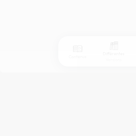
Différentes
Contenus
Versions
Afficher les numéros de versets
Mode dyslexique