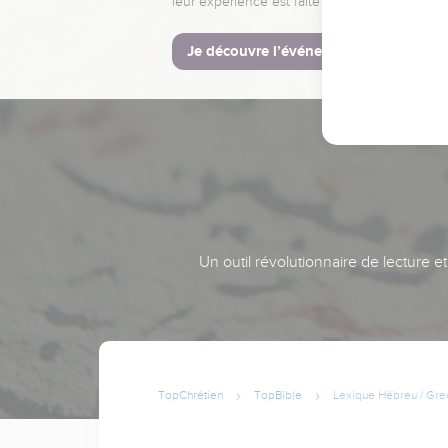
leur expérience est faite pour vous.
Je découvre l’événement
Un outil révolutionnaire de lecture e
TopChrétien
TopBible
Lexique Hébreu / Gre