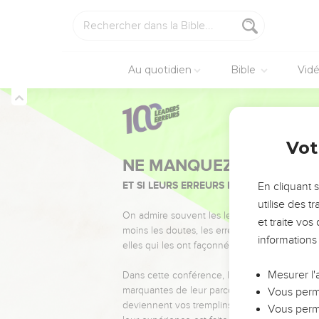
Au quotidien
Bible
Vid
Vot
NE MANQUEZ PAS L’ÉVÉ
ET SI LEURS ERREURS POUVAIENT VOUS 
En cliquant 
utilise des 
On admire souvent les leaders pour leurs réussi
et traite vo
moins les doutes, les erreurs et les saisons di
informations
elles qui les ont façonnés.
Mesurer l'
Dans cette conférence, leaders, entrepreneur
marquantes de leur parcours et les clés pour
Vous perme
deviennent vos tremplins. Que vous guidiez 
Vous perme