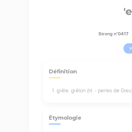
'
Strong n°0417
V
Définition
grêle, grêlon (lit. - perles de Dieu
Étymologie