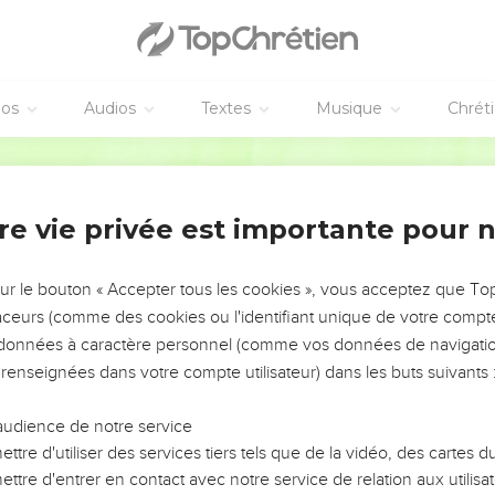
éos
Audios
Textes
Musique
Chrét
re vie privée est importante pour 
NEMENT DE L’ANNÉE !
ÉVITER LES VOTRES ?
sur le bouton « Accepter tous les cookies », vous acceptez que T
traceurs (comme des cookies ou l'identifiant unique de votre compte 
tes, leur impact, leur foi ou leur vision. Mais on voit
s données à caractère personnel (comme vos données de navigatio
fficiles qu'ils ont traversés, alors même que ce sont
 renseignées dans votre compte utilisateur) dans les buts suivants 
audience de notre service
s, et responsables reviennent sur les erreurs
 avancer avec plus de sagesse afin que leurs erreurs
ttre d'utiliser des services tiers tels que de la vidéo, des cartes
un ministère, une équipe, un groupe ou une famille,
ttre d'entrer en contact avec notre service de relation aux utilisat