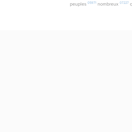
05971
07227
peuples
nombreux
q