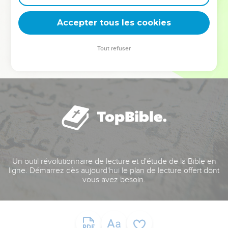
deviennent vos tremplins. Que vous guidiez un ministère, une
équipe, un groupe ou une famille, leur expérience est faite
Accepter tous les cookies
pour vous.
Tout refuser
Je découvre l’événement
Un outil révolutionnaire de lecture et d'étude de la Bible en
ligne. Démarrez dès aujourd'hui le plan de lecture offert dont
vous avez besoin.