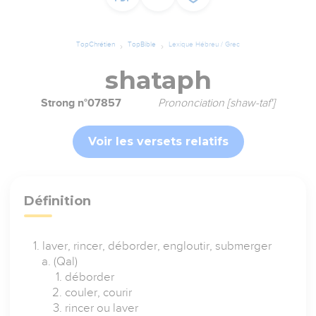
TopChrétien
TopBible
Lexique Hébreu / Grec
shataph
Strong n°07857
Prononciation [shaw-taf']
Voir les versets relatifs
Définition
laver, rincer, déborder, engloutir, submerger
(Qal)
déborder
couler, courir
rincer ou laver