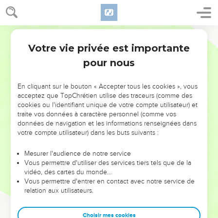
Votre vie privée est importante
pour nous
NE MANQUEZ PAS L’ÉVÉNEMENT
En cliquant sur le bouton « Accepter tous les cookies », vous
DE L’ANNÉE !
acceptez que TopChrétien utilise des traceurs (comme des
cookies ou l'identifiant unique de votre compte utilisateur) et
ET SI LEURS ERREURS POUVAIENT VOUS ÉVITER LES
traite vos données à caractère personnel (comme vos
VOTRES ?
données de navigation et les informations renseignées dans
votre compte utilisateur) dans les buts suivants :
On admire souvent les leaders pour leurs réussites, leur impact,
leur foi ou leur vision. Mais on voit moins les doutes, les erreurs
Mesurer l'audience de notre service
Vous permettre d'utiliser des services tiers tels que de la
et les saisons difficiles qu'ils ont traversés, alors même que ce
vidéo, des cartes du monde…
sont elles qui les ont façonnés.
Vous permettre d'entrer en contact avec notre service de
relation aux utilisateurs.
Dans cette conférence, leaders, entrepreneurs, et responsables
reviennent sur les erreurs marquantes de leur parcours et les
clés pour avancer avec plus de sagesse afin que leurs erreurs
Choisir mes cookies