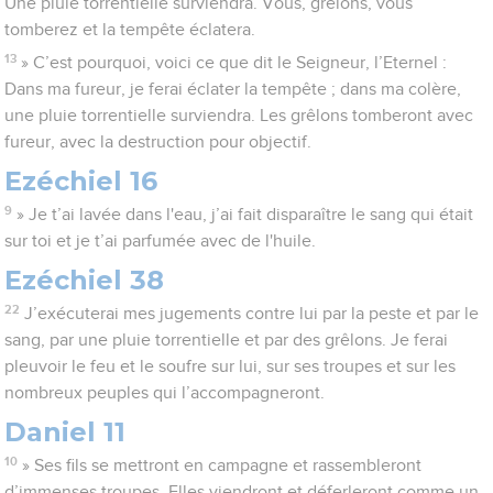
Une pluie torrentielle surviendra. Vous, grêlons, vous
tomberez et la tempête éclatera.
13
» C’est pourquoi, voici ce que dit le Seigneur, l’Eternel :
Dans ma fureur, je ferai éclater la tempête ; dans ma colère,
une pluie torrentielle surviendra. Les grêlons tomberont avec
fureur, avec la destruction pour objectif.
Ezéchiel 16
9
» Je t’ai lavée dans l'eau, j’ai fait disparaître le sang qui était
sur toi et je t’ai parfumée avec de l'huile.
Ezéchiel 38
22
J’exécuterai mes jugements contre lui par la peste et par le
sang, par une pluie torrentielle et par des grêlons. Je ferai
pleuvoir le feu et le soufre sur lui, sur ses troupes et sur les
nombreux peuples qui l’accompagneront.
Daniel 11
10
» Ses fils se mettront en campagne et rassembleront
d’immenses troupes. Elles viendront et déferleront comme un