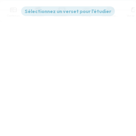
Contenus
Versions
Commentaires
Strong
Dictionnaire
Paramètres de lecture
Afficher les numéros de versets
Mode dyslexique
Désactivé
Simple
Coul
eur
Police d'écriture
Serif
Sans-serif
Taille de texte
Grand
Moyen
Petit