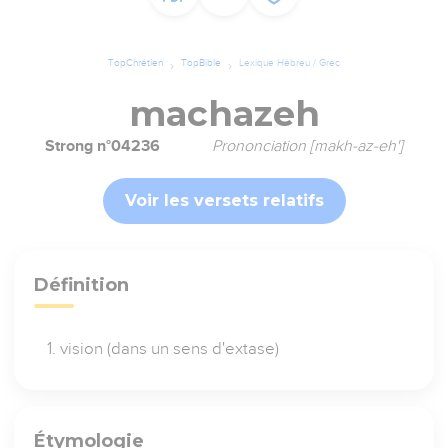
TopChrétien
TopBible
Lexique Hébreu / Grec
machazeh
Strong n°04236
Prononciation [makh-az-eh']
Voir les versets relatifs
Définition
vision (dans un sens d'extase)
Étymologie