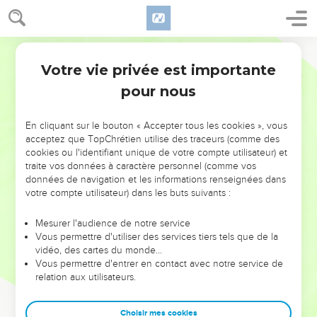
Votre vie privée est importante
pour nous
NE MANQUEZ PAS L’ÉVÉNEMENT
En cliquant sur le bouton « Accepter tous les cookies », vous
DE L’ANNÉE !
acceptez que TopChrétien utilise des traceurs (comme des
cookies ou l'identifiant unique de votre compte utilisateur) et
ET SI LEURS ERREURS POUVAIENT VOUS ÉVITER LES
traite vos données à caractère personnel (comme vos
VOTRES ?
données de navigation et les informations renseignées dans
votre compte utilisateur) dans les buts suivants :
On admire souvent les leaders pour leurs réussites, leur impact,
leur foi ou leur vision. Mais on voit moins les doutes, les erreurs
Mesurer l'audience de notre service
Vous permettre d'utiliser des services tiers tels que de la
et les saisons difficiles qu'ils ont traversés, alors même que ce
vidéo, des cartes du monde…
sont elles qui les ont façonnés.
Vous permettre d'entrer en contact avec notre service de
relation aux utilisateurs.
Dans cette conférence, leaders, entrepreneurs, et responsables
reviennent sur les erreurs marquantes de leur parcours et les
clés pour avancer avec plus de sagesse afin que leurs erreurs
Choisir mes cookies