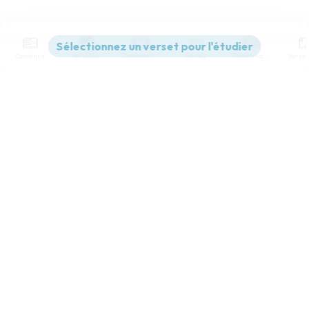
Contenus
Versions
Commentaires
Strong
Dictionnaire
Paramètres de lecture
Afficher les numéros de versets
Mode dyslexique
Désactivé
Simple
Coul
eur
Police d'écriture
Serif
Sans-serif
Taille de texte