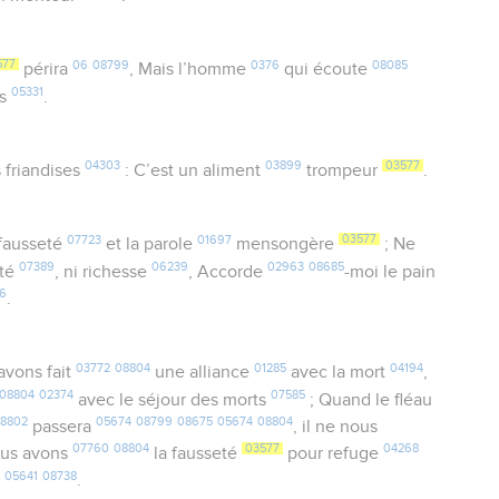
577
06
08799
0376
08085
périra
, Mais l’homme
qui écoute
05331
rs
.
04303
03899
03577
 friandises
: C’est un aliment
trompeur
.
07723
01697
03577
fausseté
et la parole
mensongère
; Ne
07389
06239
02963
08685
eté
, ni richesse
, Accorde
-moi le pain
6
.
03772
08804
01285
04194
avons fait
une alliance
avec la mort
,
08804
02374
07585
avec le séjour des morts
; Quand le fléau
8802
05674
08799
08675
05674
08804
passera
, il ne nous
07760
08804
03577
04268
ous avons
la fausseté
pour refuge
05641
08738
i
.