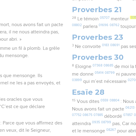
Proverbes 21
28
05707
03
Le témoin
menteur
mort, nous avons fait un pacte
08802
01696
08762
parlera
toujou
ra, il ne nous atteindra pas,
Proverbes 23
our abri. »
3
0183
08691
Ne convoite
pas ses
comme un fil à plomb. La grêle
Proverbes 30
i du mensonge.
8
07368
08685
Eloigne
de moi la 
05414
08799
me donne
ni pauvr
ons que mensonge. Ils
03899
0270
qui m’est nécessaire
ternel ne les a pas envoyés, et
Esaïe 28
 les oracles que vous
15
0559
08804
Vous dites
: Nous 
‘C’est ce que déclare
06213
Nous avons fait un pacte
07752
08675
07885
07857
0
débordé
l : Parce que vous affirmez des
0935
08799
atteindra
pas, Car n
en veux, dit le Seigneur,
08267
et le mensonge
pour abr