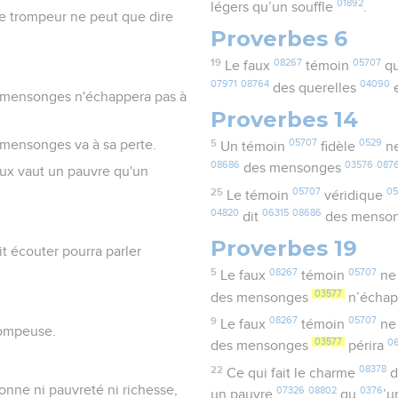
01892
légers qu’un souffle
.
 le trompeur ne peut que dire
Proverbes 6
19
08267
05707
Le faux
témoin
qu
07971
08764
04090
des querelles
e
es mensonges n'échappera pas à
Proverbes 14
s mensonges va à sa perte.
5
05707
0529
Un témoin
fidèle
n
08686
03576
087
des mensonges
eux vaut un pauvre qu'un
25
05707
05
Le témoin
véridique
04820
06315
08686
dit
des menso
Proverbes 19
t écouter pourra parler
5
08267
05707
Le faux
témoin
ne 
03577
des mensonges
n’écha
9
08267
05707
Le faux
témoin
ne 
trompeuse.
03577
0
des mensonges
périra
22
08378
Ce qui fait le charme
d
onne ni pauvreté ni richesse,
07326
08802
0376
un pauvre
qu
’u