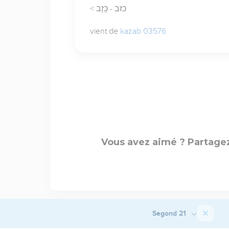
< כזב - כָּזָב
vient de
kazab 03576
Vous avez aimé ? Partagez
Segond 21