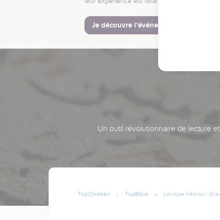
leur expérience est faite pour vous.
Je découvre l’événement
Un outil révolutionnaire de lecture e
TopChrétien
TopBible
Lexique Hébreu / Gre