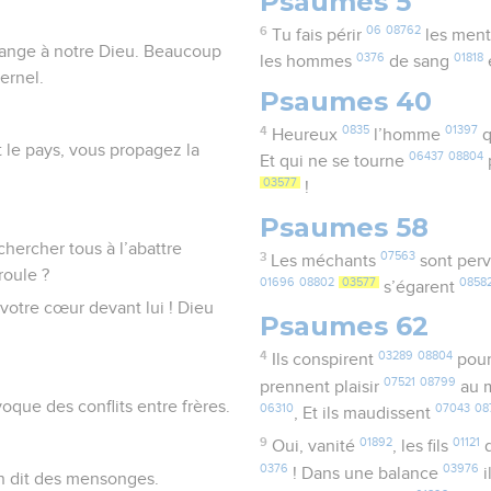
Psaumes 5
6
06
08762
Tu fais périr
les men
uange à notre Dieu. Beaucoup
0376
01818
les hommes
de sang
ternel.
Psaumes 40
4
0835
01397
Heureux
l’homme
q
 le pays, vous propagez la
06437
08804
Et qui ne se tourne
03577
!
Psaumes 58
hercher tous à l’abattre
3
07563
Les méchants
sont perv
oule ?
01696
08802
03577
0858
s’égarent
votre cœur devant lui ! Dieu
Psaumes 62
4
03289
08804
Ils conspirent
pour
07521
08799
prennent plaisir
au 
oque des conflits entre frères.
06310
07043
08
, Et ils maudissent
9
01892
01121
Oui, vanité
, les fils
d
0376
03976
! Dans une balance
i
in dit des mensonges.