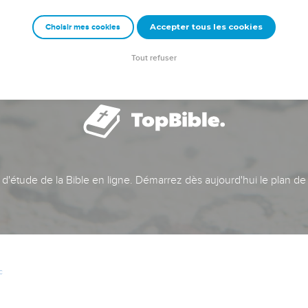
Accepter tous les cookies
Choisir mes cookies
Tout refuser
t d'étude de la Bible en ligne. Démarrez dès aujourd'hui le plan de
c