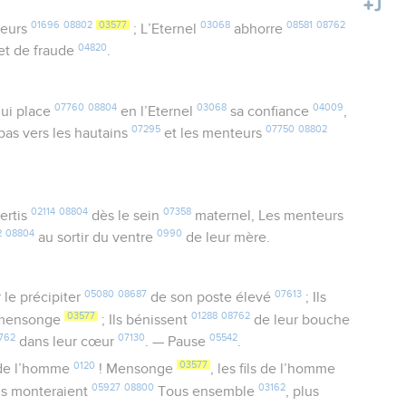
01696
08802
03577
03068
08581
08762
teurs
; L’Eternel
abhorre
04820
et de fraude
.
07760
08804
03068
04009
ui place
en l’Eternel
sa confiance
,
07295
07750
08802
pas vers les hautains
et les menteurs
02114
08804
07358
ertis
dès le sein
maternel, Les menteurs
2
08804
0990
au sortir du ventre
de leur mère.
05080
08687
07613
 le précipiter
de son poste élevé
; Ils
03577
01288
08762
mensonge
; Ils bénissent
de leur bouche
762
07130
05542
dans leur cœur
. — Pause
.
0120
03577
e l’homme
! Mensonge
, les fils de l’homme
05927
08800
03162
ls monteraient
Tous ensemble
, plus