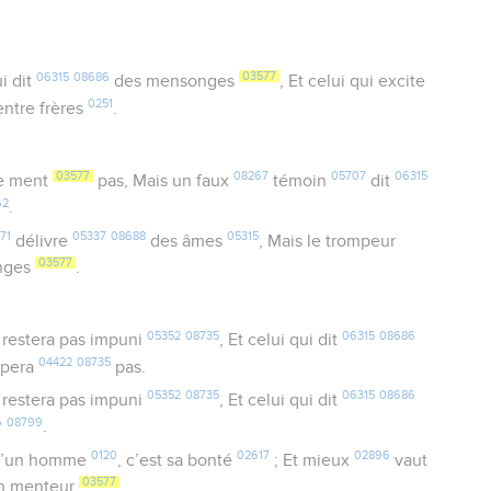
06315
08686
03577
i dit
des mensonges
, Et celui qui excite
0251
ntre frères
.
03577
08267
05707
06315
e ment
pas, Mais un faux
témoin
dit
62
.
71
05337
08688
05315
délivre
des âmes
, Mais le trompeur
03577
nges
.
05352
08735
06315
08686
restera pas impuni
, Et celui qui dit
04422
08735
ppera
pas.
05352
08735
06315
08686
restera pas impuni
, Et celui qui dit
6
08799
.
0120
02617
02896
’un homme
, c’est sa bonté
; Et mieux
vaut
03577
n menteur
.