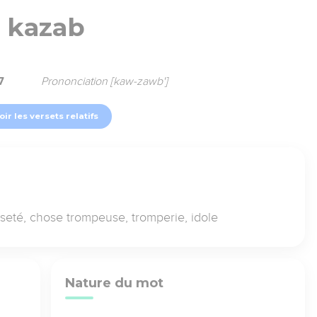
kazab
7
Prononciation [kaw-zawb']
oir les versets relatifs
seté, chose trompeuse, tromperie, idole
Nature du mot