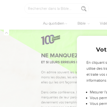
Au quotidien
Bible
Vid
Vot
NE MANQUEZ PAS L’ÉVÉ
ET SI LEURS ERREURS POUVAIENT VOUS 
En cliquant 
utilise des 
On admire souvent les leaders pour leurs réussi
et traite vo
moins les doutes, les erreurs et les saisons di
informations
elles qui les ont façonnés.
Mesurer l'
Dans cette conférence, leaders, entrepreneur
marquantes de leur parcours et les clés pour
Vous perme
deviennent vos tremplins. Que vous guidiez 
Vous perme