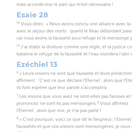
mais accorde-moi le pain qui m'est nécessaire !
Esaïe 28
15
Vous dites : « Nous avons conclu une alliance avec la 
avec le séjour des morts : quand le fléau débordant passe
car nous avons la fausseté pour refuge et le mensonge p
17
J’ai établi la droiture comme une règle, et la justice 
balaiera le refuge de la fausseté et l’eau inondera l’abr
Ezéchiel 13
6
» Leurs visions ne sont que fausseté et leurs prédicti
affirment : ‘C’est ce que déclare l'Eternel’, alors que l'E
ils font espérer que leur parole s’accomplira.
7
Les visions que vous avez ne sont-elles pas fausses et
prononcez ne sont-ils pas mensongers ? Vous affirmez : 
l'Eternel’, alors que moi, je n'ai pas parlé !
8
» C’est pourquoi, voici ce que dit le Seigneur, l’Eterne
faussetés et que vos visions sont mensongères, je vous 