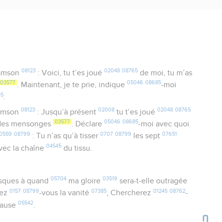
08123
02048
08765
amson
: Voici, tu t’es joué
de moi, tu m’as
03577
05046
08685
. Maintenant, je te prie, indique
-moi
35
.
08123
02008
02048
08765
amson
: Jusqu’à présent
tu t’es joué
03577
05046
08685
es mensonges
. Déclare
-moi avec quoi
0559
08799
0707
08799
07651
: Tu n’as qu’à tisser
les sept
04545
vec la chaîne
du tissu.
05704
03519
usques à quand
ma gloire
sera-t-elle outragée
0157
08799
07385
01245
08762
rez
-vous la vanité
, Chercherez
-
05542
Pause
.