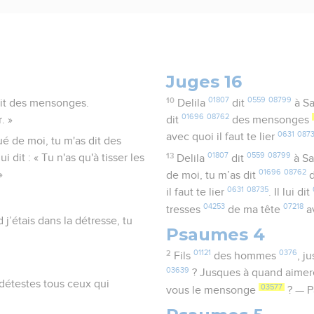
Juges 16
10
01807
0559
08799
 dit des mensonges.
Delila
dit
à S
01696
08762
. »
dit
des mensonges
0631
087
avec quoi il faut te lier
ué de moi, tu m'as dit des
13
01807
0559
08799
i dit : « Tu n'as qu'à tisser les
Delila
dit
à S
01696
08762
»
de moi, tu m’as dit
d
0631
08735
il faut te lier
. Il lui dit
04253
07218
tresses
de ma tête
a
j’étais dans la détresse, tu
Psaumes 4
2
01121
0376
Fils
des hommes
, j
03639
? Jusques à quand aime
 détestes tous ceux qui
03577
vous le mensonge
? — 