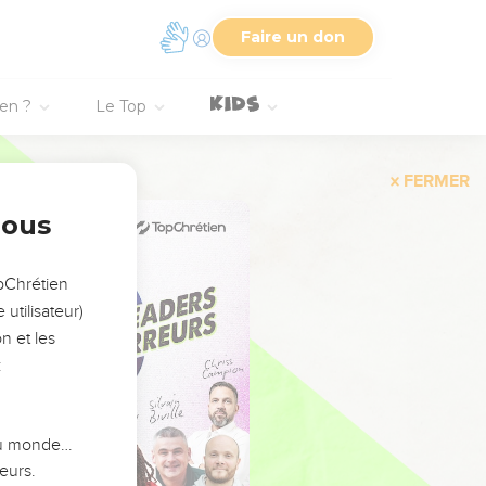
Faire un don
ien ?
Le Top
FERMER
nous
opChrétien
utilisateur)
n et les
:
 du monde…
eurs.