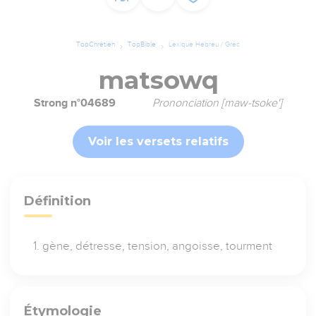
TopChrétien
TopBible
Lexique Hébreu / Grec
matsowq
Strong n°04689
Prononciation [maw-tsoke']
Voir les versets relatifs
Définition
gène, détresse, tension, angoisse, tourment
Étymologie