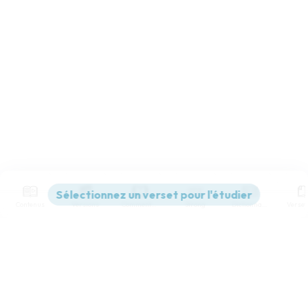
Contenus
Versions
Commentaires
Strong
Dictionnaire
Paramètres de lecture
Afficher les numéros de versets