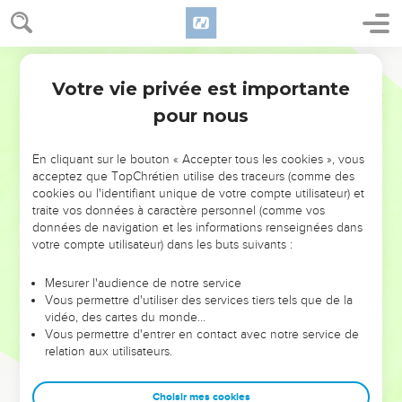
Votre vie privée est importante
pour nous
NE MANQUEZ PAS L’ÉVÉNEMENT
En cliquant sur le bouton « Accepter tous les cookies », vous
DE L’ANNÉE !
acceptez que TopChrétien utilise des traceurs (comme des
cookies ou l'identifiant unique de votre compte utilisateur) et
ET SI LEURS ERREURS POUVAIENT VOUS ÉVITER LES
traite vos données à caractère personnel (comme vos
VOTRES ?
données de navigation et les informations renseignées dans
votre compte utilisateur) dans les buts suivants :
On admire souvent les leaders pour leurs réussites, leur impact,
leur foi ou leur vision. Mais on voit moins les doutes, les erreurs
Mesurer l'audience de notre service
Vous permettre d'utiliser des services tiers tels que de la
et les saisons difficiles qu'ils ont traversés, alors même que ce
vidéo, des cartes du monde…
sont elles qui les ont façonnés.
Vous permettre d'entrer en contact avec notre service de
relation aux utilisateurs.
Dans cette conférence, leaders, entrepreneurs, et responsables
reviennent sur les erreurs marquantes de leur parcours et les
clés pour avancer avec plus de sagesse afin que leurs erreurs
Choisir mes cookies