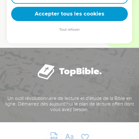
deviennent vos tremplins. Que vous guidiez un ministère, une
équipe, un groupe ou une famille, leur expérience est faite
Accepter tous les cookies
pour vous.
Tout refuser
Je découvre l’événement
Un outil révolutionnaire de lecture et d'étude de la Bible en
ligne. Démarrez dès aujourd'hui le plan de lecture offert dont
vous avez besoin.