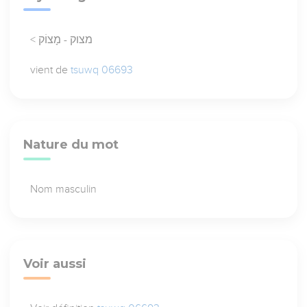
< מצוק - מָצוֹק
vient de
tsuwq 06693
Nature du mot
Nom masculin
Voir aussi