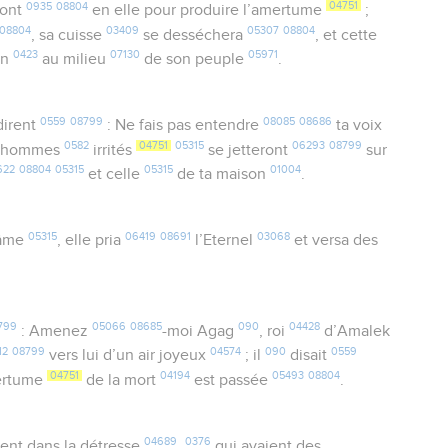
0935
08804
04751
ront
en elle pour produire l’amertume
;
08804
03409
05307
08804
, sa cuisse
se desséchera
, et cette
0423
07130
05971
on
au milieu
de son peuple
.
0559
08799
08085
08686
dirent
: Ne fais pas entendre
ta voix
0582
04751
05315
06293
08799
es hommes
irrités
se jetteront
sur
622
08804
05315
05315
01004
et celle
de ta maison
.
05315
06419
08691
03068
’âme
, elle pria
l’Eternel
et versa des
799
05066
08685
090
04428
: Amenez
-moi Agag
, roi
d’Amalek
12
08799
04574
090
0559
vers lui d’un air joyeux
; il
disait
04751
04194
05493
08804
mertume
de la mort
est passée
.
04689
0376
ient dans la détresse
,
qui avaient des