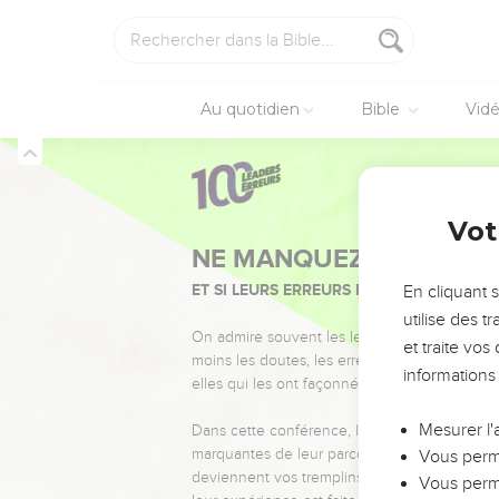
Au quotidien
Bible
Vid
Vot
NE MANQUEZ PAS L’ÉVÉ
ET SI LEURS ERREURS POUVAIENT VOUS 
En cliquant 
utilise des 
On admire souvent les leaders pour leurs réussi
et traite vo
moins les doutes, les erreurs et les saisons di
informations
elles qui les ont façonnés.
Mesurer l'
Dans cette conférence, leaders, entrepreneur
marquantes de leur parcours et les clés pour
Vous perme
deviennent vos tremplins. Que vous guidiez 
Vous perme