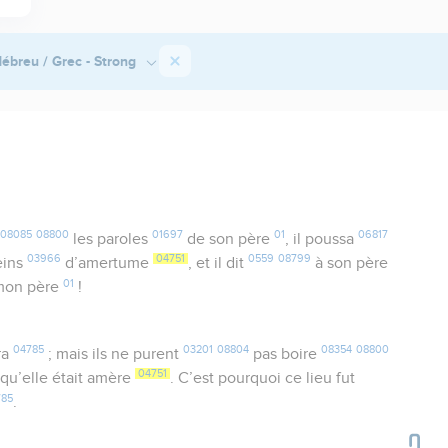
ébreu / Grec - Strong
08085
08800
01697
01
06817
les paroles
de son père
, il poussa
03966
04751
0559
08799
leins
d’amertume
, et il dit
à son père
01
 mon père
!
04785
03201
08804
08354
08800
ra
; mais ils ne purent
pas boire
04751
qu’elle était amère
. C’est pourquoi ce lieu fut
785
.