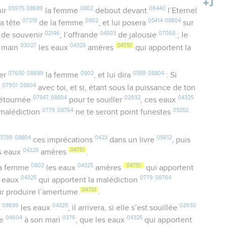
05975
08689
0802
06440
nir
la femme
debout devant
l’Eternel
07218
0802
05414
08804
a tête
de la femme
, et lui posera
sur
02146
04503
07068
de souvenir
, l’offrande
de jalousie
; le
03027
04325
04751
a main
les eaux
amères
qui apportent la
07650
08689
0802
0559
08804
rer
la femme
, et lui dira
: Si
07901
08804
é
avec toi, et si, étant sous la puissance de ton
07847
08804
02932
04325
 détournée
pour te souiller
, ces eaux
0779
08764
05352
 malédiction
ne te seront point funestes
3789
08804
0423
05612
ces imprécations
dans un livre
, puis
04325
04751
s eaux
amères
.
0802
04325
04751
la femme
les eaux
amères
qui apportent
04325
0779
08764
es eaux
qui apportent la malédiction
04751
ur produire l’amertume
.
08689
04325
02930
les eaux
, il arrivera, si elle s’est souillée
04604
0376
04325
le
à son mari
, que les eaux
qui apportent