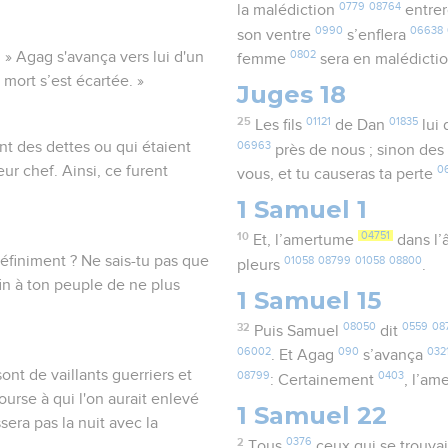
0779
08764
la malédiction
entre
0990
06638
son ventre
s’enflera
 » Agag s'avança vers lui d'un
0802
femme
sera en malédicti
a mort s’est écartée. »
Juges 18
25
01121
01835
Les fils
de Dan
lui 
nt des dettes ou qui étaient
06963
près de nous ; sinon d
ur chef. Ainsi, ce furent
0
vous, et tu causeras ta perte
1 Samuel 1
10
04751
Et, l’amertume
dans l
définiment ? Ne sais-tu pas que
01058
08799
01058
08800
pleurs
.
in à ton peuple de ne plus
1 Samuel 15
32
08050
0559
08
Puis Samuel
dit
06002
090
032
. Et Agag
s’avança
ont de vaillants guerriers et
08799
0403
: Certainement
, l’a
urse à qui l'on aurait enlevé
1 Samuel 22
sera pas la nuit avec la
2
0376
Tous
ceux qui se trouva