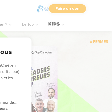
Faire un don
ien ?
Le Top
FERMER
nous
opChrétien
utilisateur)
n et les
:
 du monde…
eurs.