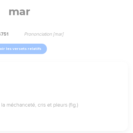
mar
4751
Prononciation [mar]
oir les versets relatifs
 la méchanceté, cris et pleurs (fig.)