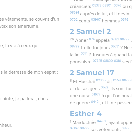
05378
08801
0376
créanciers
,
ou q
08691
auprès de lui, et il devint
es vêtements, se couvrit d'un
0702
03967
0376
cents
hommes
.
e voix son amertume.
2 Samuel 2
26
074
07121
08799
Abner
appela
e, la vie à ceux qui
08799
05331
-t-elle toujours
? Ne 
0314
la fin
? Jusques à quand ta
07725
08800
0310
poursuivre
ses 
2 Samuel 17
ns la détresse de mon esprit ;
8
02365
0559
08799
Et Huschaï
dit
0582
et de ses gens
, ils sont f
01677
une ourse
à qui l’on aura
lainte, je parlerai, dans
04421
de guerre
, et il ne passer
Esther 4
1
04782
Mardochée
, ayant appr
onheur.
07167
08799
0899
ses vêtements
,