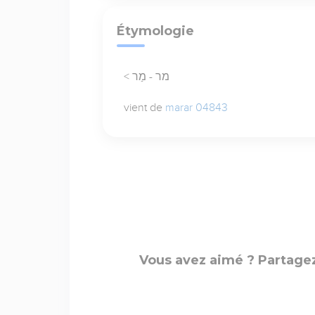
Étymologie
< מר - מַר
vient de
marar 04843
Vous avez aimé ? Partagez