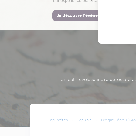
leur expérience est faite pour vous.
Je découvre l’événement
Un outil révolutionnaire de lecture e
TopChrétien
TopBible
Lexique Hébreu / Gre