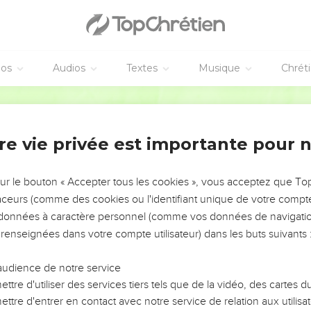
éos
Audios
Textes
Musique
Chrét
re vie privée est importante pour 
NEMENT DE L’ANNÉE !
ÉVITER LES VOTRES ?
sur le bouton « Accepter tous les cookies », vous acceptez que T
traceurs (comme des cookies ou l'identifiant unique de votre compte 
tes, leur impact, leur foi ou leur vision. Mais on voit
s données à caractère personnel (comme vos données de navigatio
fficiles qu'ils ont traversés, alors même que ce sont
 renseignées dans votre compte utilisateur) dans les buts suivants 
audience de notre service
s, et responsables reviennent sur les erreurs
 avancer avec plus de sagesse afin que leurs erreurs
ttre d'utiliser des services tiers tels que de la vidéo, des cartes
un ministère, une équipe, un groupe ou une famille,
ttre d'entrer en contact avec notre service de relation aux utilisat