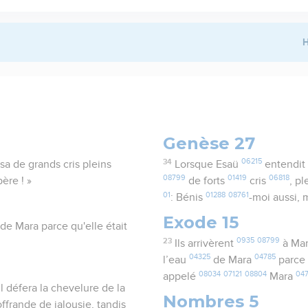
H
Genèse 27
34
06215
sa de grands cris pleins
Lorsque Esaü
entendit
08799
01419
06818
ère ! »
de forts
cris
, p
01
01288
08761
: Bénis
-moi aussi,
Exode 15
u de Mara parce qu'elle était
23
0935
08799
Ils arrivèrent
à Ma
04325
04785
l’eau
de Mara
parce 
08034
07121
08804
04
appelé
Mara
Il défera la chevelure de la
Nombres 5
ffrande de jalousie, tandis