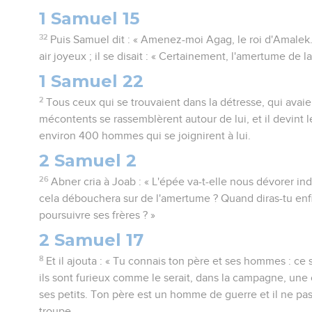
1 Samuel 15
32
Puis Samuel dit : « Amenez-moi Agag, le roi d'Amalek.
air joyeux ; il se disait : « Certainement, l'amertume de l
1 Samuel 22
2
Tous ceux qui se trouvaient dans la détresse, qui avaie
mécontents se rassemblèrent autour de lui, et il devint le
environ 400 hommes qui se joignirent à lui.
2 Samuel 2
26
Abner cria à Joab : « L'épée va-t-elle nous dévorer in
cela débouchera sur de l'amertume ? Quand diras-tu enf
poursuivre ses frères ? »
2 Samuel 17
8
Et il ajouta : « Tu connais ton père et ses hommes : ce s
ils sont furieux comme le serait, dans la campagne, une o
ses petits. Ton père est un homme de guerre et il ne pas
troupe.