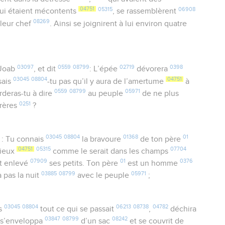
04751
05315
06908
ui étaient mécontents
, se rassemblèrent
08269
 leur chef
. Ainsi se joignirent à lui environ quatre
03097
0559
08799
02719
0398
Joab
, et dit
: L’épée
dévorera
03045
08804
04751
sais
-tu pas qu’il y aura de l’amertume
à
0559
08799
05971
rderas-tu à dire
au peuple
de ne plus
0251
frères
?
03045
08804
01368
01
: Tu connais
la bravoure
de ton père
04751
05315
07704
urieux
comme le serait dans les champs
07909
01
0376
it enlevé
ses petits. Ton père
est un homme
03885
08799
05971
a pas la nuit
avec le peuple
;
03045
08804
06213
08738
04782
is
tout ce qui se passait
,
déchira
03847
08799
08242
 s’enveloppa
d’un sac
et se couvrit de