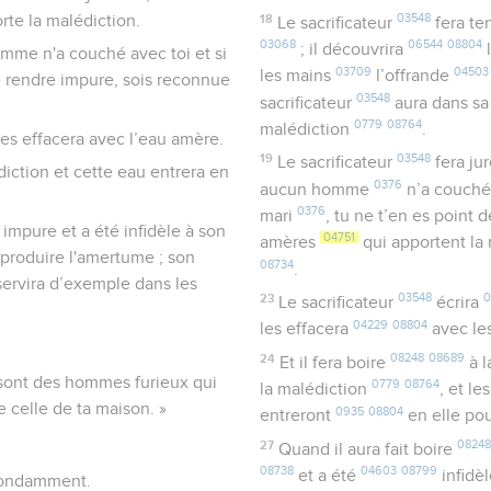
18
03548
te la malédiction.
Le sacrificateur
fera te
03068
06544
08804
; il découvrira
l
homme n'a couché avec toi et si
03709
04503
les mains
l’offrande
te rendre impure, sois reconnue
03548
sacrificateur
aura dans s
.
0779
08764
malédiction
.
 les effacera avec l’eau amère.
19
03548
Le sacrificateur
fera ju
diction et cette eau entrera en
0376
aucun homme
n’a couch
0376
mari
, tu ne t’en es point
 impure et a été infidèle à son
04751
amères
qui apportent la
 produire l'amertume ; son
08734
.
servira d’exemple dans les
23
03548
0
Le sacrificateur
écrira
04229
08804
les effacera
avec le
24
08248
08689
Et il fera boire
à 
e sont des hommes furieux qui
0779
08764
la malédiction
, et l
e celle de ta maison. »
0935
08804
entreront
en elle po
27
08248
Quand il aura fait boire
08738
04603
08799
et a été
infidè
abondamment.