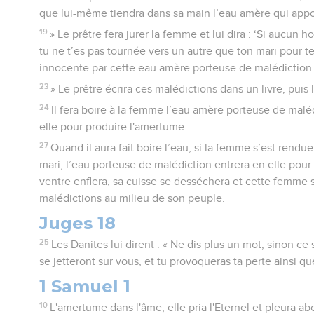
que lui-même tiendra dans sa main l’eau amère qui appor
19
» Le prêtre fera jurer la femme et lui dira : ‘Si aucun 
tu ne t’es pas tournée vers un autre que ton mari pour 
innocente par cette eau amère porteuse de malédiction
23
» Le prêtre écrira ces malédictions dans un livre, puis
24
Il fera boire à la femme l’eau amère porteuse de malé
elle pour produire l'amertume.
27
Quand il aura fait boire l’eau, si la femme s’est rendue
mari, l’eau porteuse de malédiction entrera en elle pour
ventre enflera, sa cuisse se desséchera et cette femme 
malédictions au milieu de son peuple.
Juges 18
25
Les Danites lui dirent : « Ne dis plus un mot, sinon c
se jetteront sur vous, et tu provoqueras ta perte ainsi qu
1 Samuel 1
10
L'amertume dans l'âme, elle pria l'Eternel et pleura 