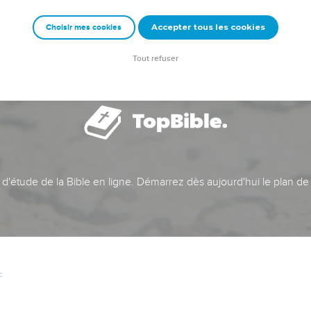
Accepter tous les cookies
Choisir mes cookies
Tout refuser
t d'étude de la Bible en ligne. Démarrez dès aujourd'hui le plan de
c