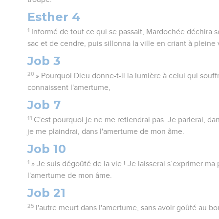
Esther 4
1
Informé de tout ce qui se passait, Mardochée déchira s
sac et de cendre, puis sillonna la ville en criant à plein
Job 3
20
» Pourquoi Dieu donne-t-il la lumière à celui qui souffr
connaissent l'amertume,
Job 7
11
C'est pourquoi je ne me retiendrai pas. Je parlerai, da
je me plaindrai, dans l'amertume de mon âme.
Job 10
1
» Je suis dégoûté de la vie ! Je laisserai s’exprimer ma p
l'amertume de mon âme.
Job 21
25
l'autre meurt dans l'amertume, sans avoir goûté au b