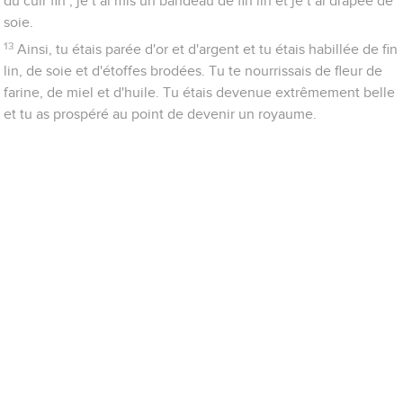
du cuir fin ; je t’ai mis un bandeau de fin lin et je t’ai drapée de
soie.
13
Ainsi, tu étais parée d'or et d'argent et tu étais habillée de fin
lin, de soie et d'étoffes brodées. Tu te nourrissais de fleur de
farine, de miel et d'huile. Tu étais devenue extrêmement belle
et tu as prospéré au point de devenir un royaume.