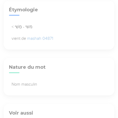
Étymologie
< משי - מְשִׁי
vient de
mashah 04871
Nature du mot
Nom masculin
Voir aussi