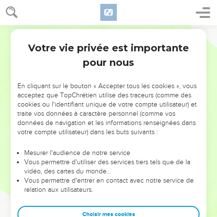
Votre vie privée est importante
pour nous
NE MANQUEZ PAS L’ÉVÉNEMENT
En cliquant sur le bouton « Accepter tous les cookies », vous
DE L’ANNÉE !
acceptez que TopChrétien utilise des traceurs (comme des
cookies ou l'identifiant unique de votre compte utilisateur) et
ET SI LEURS ERREURS POUVAIENT VOUS ÉVITER LES
traite vos données à caractère personnel (comme vos
VOTRES ?
données de navigation et les informations renseignées dans
votre compte utilisateur) dans les buts suivants :
On admire souvent les leaders pour leurs réussites, leur impact,
leur foi ou leur vision. Mais on voit moins les doutes, les erreurs
Mesurer l'audience de notre service
Vous permettre d'utiliser des services tiers tels que de la
et les saisons difficiles qu'ils ont traversés, alors même que ce
vidéo, des cartes du monde…
sont elles qui les ont façonnés.
Vous permettre d'entrer en contact avec notre service de
relation aux utilisateurs.
Dans cette conférence, leaders, entrepreneurs, et responsables
reviennent sur les erreurs marquantes de leur parcours et les
clés pour avancer avec plus de sagesse afin que leurs erreurs
Choisir mes cookies