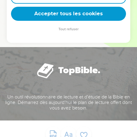
deviennent vos tremplins. Que vous guidiez un ministère, une
équipe, un groupe ou une famille, leur expérience est faite
Accepter tous les cookies
pour vous.
Tout refuser
Je découvre l’événement
Un outil révolutionnaire de lecture et d'étude de la Bible en
ligne. Démarrez dès aujourd'hui le plan de lecture offert dont
vous avez besoin.