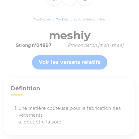
TopChrétien
TopBible
Lexique Hébreu / Grec
meshiy
Strong n°04897
Prononciation [meh'-shee]
Voir les versets relatifs
Définition
une matière coûteuse pour la fabrication des
vêtements
peut-être la soie