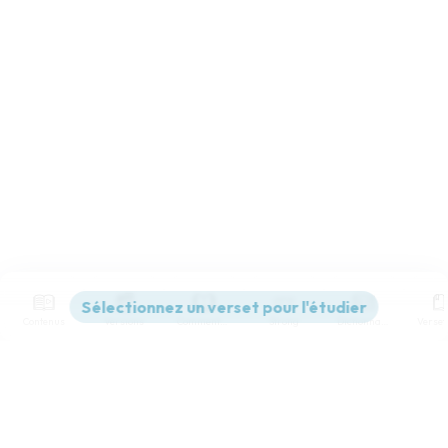
Contenus
Versions
Commentaires
Strong
Dictionnaire
Paramètres de lecture
Afficher les numéros de versets