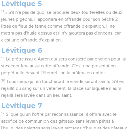
Lévitique 5
11
» S'il n'a pas de quoi se procurer deux tourterelles ou deux
jeunes pigeons, il apportera en offrande pour son péché 2
litres de fleur de farine comme offrande d'expiation. Il ne
mettra pas d'huile dessus et il n'y ajoutera pas d'encens, car
c'est une offrande d'expiation.
Lévitique 6
15
Le prêtre issu d’Aaron qui sera consacré par onction pour lui
succéder fera aussi cette offrande. C'est une prescription
perpétuelle devant l'Eternel : on la brûlera en entier.
20
Tous ceux qui en toucheront la viande seront saints. S'il en
rejaillit du sang sur un vêtement, la place sur laquelle il aura
rejailli sera lavée dans un lieu saint.
Lévitique 7
12
Si quelqu'un l'offre par reconnaissance, il offrira avec le
sacrifice de communion des gâteaux sans levain pétris à
l'huile, des galettes sans levain arrosées d'huile et des gâteaux