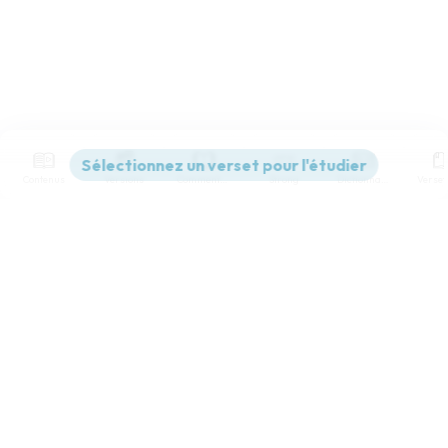
Contenus
Versions
Commentaires
Strong
Dictionnaire
Paramètres de lecture
Afficher les numéros de versets
Mode dyslexique
Désactivé
Simple
Coul
eur
Police d'écriture