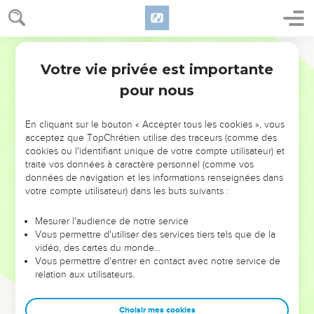
Votre vie privée est importante
pour nous
NE MANQUEZ PAS L’ÉVÉNEMENT
En cliquant sur le bouton « Accepter tous les cookies », vous
DE L’ANNÉE !
acceptez que TopChrétien utilise des traceurs (comme des
cookies ou l'identifiant unique de votre compte utilisateur) et
ET SI LEURS ERREURS POUVAIENT VOUS ÉVITER LES
traite vos données à caractère personnel (comme vos
VOTRES ?
données de navigation et les informations renseignées dans
votre compte utilisateur) dans les buts suivants :
On admire souvent les leaders pour leurs réussites, leur impact,
leur foi ou leur vision. Mais on voit moins les doutes, les erreurs
Mesurer l'audience de notre service
Vous permettre d'utiliser des services tiers tels que de la
et les saisons difficiles qu'ils ont traversés, alors même que ce
vidéo, des cartes du monde…
sont elles qui les ont façonnés.
Vous permettre d'entrer en contact avec notre service de
relation aux utilisateurs.
Dans cette conférence, leaders, entrepreneurs, et responsables
reviennent sur les erreurs marquantes de leur parcours et les
clés pour avancer avec plus de sagesse afin que leurs erreurs
Choisir mes cookies