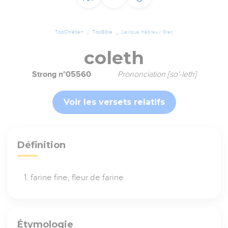
TopChrétien
TopBible
Lexique Hébreu / Grec
coleth
Strong n°05560
Prononciation [so'-leth]
Voir les versets relatifs
Définition
farine fine, fleur de farine
Étymologie