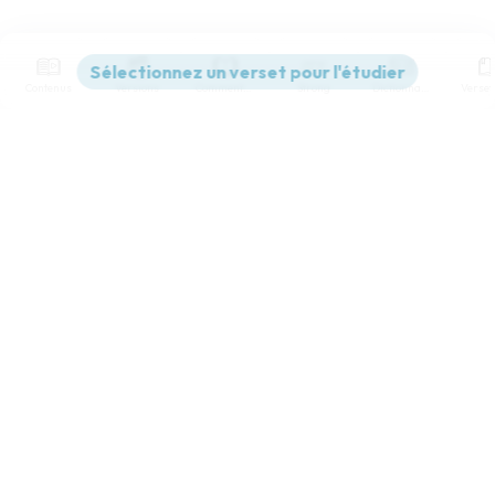
Contenus
Versions
Commentaires
Strong
Dictionnaire
Paramètres de lecture
Afficher les numéros de versets
Mode dyslexique
Désactivé
Simple
Coul
eur
Police d'écriture
Serif
Sans-serif
Taille de texte