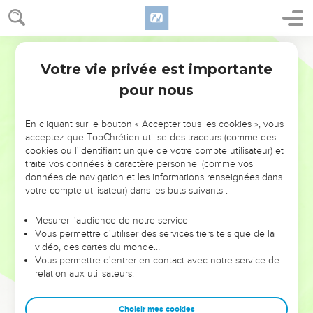
Votre vie privée est importante
pour nous
NE MANQUEZ PAS L’ÉVÉNEMENT
En cliquant sur le bouton « Accepter tous les cookies », vous
DE L’ANNÉE !
acceptez que TopChrétien utilise des traceurs (comme des
cookies ou l'identifiant unique de votre compte utilisateur) et
ET SI LEURS ERREURS POUVAIENT VOUS ÉVITER LES
traite vos données à caractère personnel (comme vos
VOTRES ?
données de navigation et les informations renseignées dans
votre compte utilisateur) dans les buts suivants :
On admire souvent les leaders pour leurs réussites, leur impact,
leur foi ou leur vision. Mais on voit moins les doutes, les erreurs
Mesurer l'audience de notre service
Vous permettre d'utiliser des services tiers tels que de la
et les saisons difficiles qu'ils ont traversés, alors même que ce
vidéo, des cartes du monde…
sont elles qui les ont façonnés.
Vous permettre d'entrer en contact avec notre service de
relation aux utilisateurs.
Dans cette conférence, leaders, entrepreneurs, et responsables
reviennent sur les erreurs marquantes de leur parcours et les
clés pour avancer avec plus de sagesse afin que leurs erreurs
Choisir mes cookies