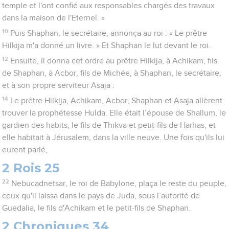
temple et l'ont confié aux responsables chargés des travaux
dans la maison de l'Eternel. »
10
Puis Shaphan, le secrétaire, annonça au roi : « Le prêtre
Hilkija m'a donné un livre. » Et Shaphan le lut devant le roi.
12
Ensuite, il donna cet ordre au prêtre Hilkija, à Achikam, fils
de Shaphan, à Acbor, fils de Michée, à Shaphan, le secrétaire,
et à son propre serviteur Asaja :
14
Le prêtre Hilkija, Achikam, Acbor, Shaphan et Asaja allèrent
trouver la prophétesse Hulda. Elle était l’épouse de Shallum, le
gardien des habits, le fils de Thikva et petit-fils de Harhas, et
elle habitait à Jérusalem, dans la ville neuve. Une fois qu'ils lui
eurent parlé,
2 Rois 25
22
Nebucadnetsar, le roi de Babylone, plaça le reste du peuple,
ceux qu'il laissa dans le pays de Juda, sous l’autorité de
Guedalia, le fils d'Achikam et le petit-fils de Shaphan.
2 Chroniques 34