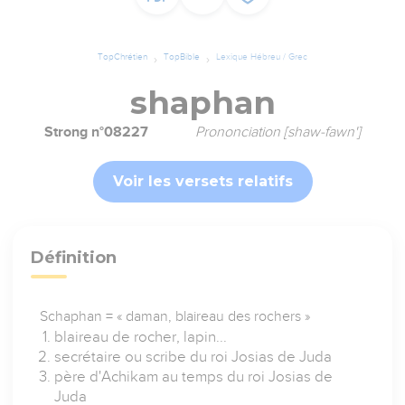
TopChrétien
TopBible
Lexique Hébreu / Grec
shaphan
Strong n°08227
Prononciation [shaw-fawn']
Voir les versets relatifs
Définition
Schaphan = « daman, blaireau des rochers »
blaireau de rocher, lapin...
secrétaire ou scribe du roi Josias de Juda
père d'Achikam au temps du roi Josias de
Juda