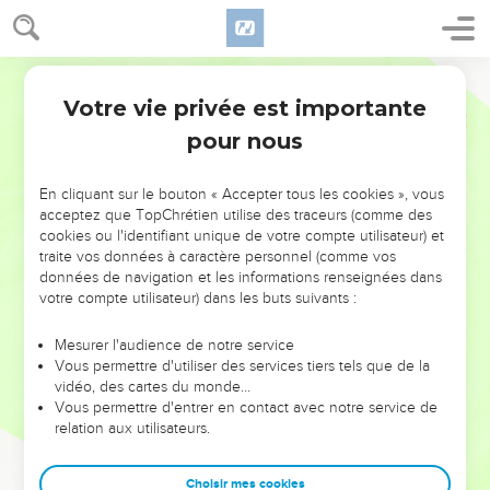
Votre vie privée est importante
pour nous
NE MANQUEZ PAS L’ÉVÉNEMENT
En cliquant sur le bouton « Accepter tous les cookies », vous
DE L’ANNÉE !
acceptez que TopChrétien utilise des traceurs (comme des
cookies ou l'identifiant unique de votre compte utilisateur) et
ET SI LEURS ERREURS POUVAIENT VOUS ÉVITER LES
traite vos données à caractère personnel (comme vos
VOTRES ?
données de navigation et les informations renseignées dans
votre compte utilisateur) dans les buts suivants :
On admire souvent les leaders pour leurs réussites, leur impact,
leur foi ou leur vision. Mais on voit moins les doutes, les erreurs
Mesurer l'audience de notre service
Vous permettre d'utiliser des services tiers tels que de la
et les saisons difficiles qu'ils ont traversés, alors même que ce
vidéo, des cartes du monde…
sont elles qui les ont façonnés.
Vous permettre d'entrer en contact avec notre service de
relation aux utilisateurs.
Dans cette conférence, leaders, entrepreneurs, et responsables
reviennent sur les erreurs marquantes de leur parcours et les
clés pour avancer avec plus de sagesse afin que leurs erreurs
Choisir mes cookies