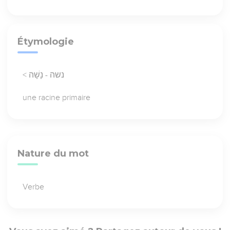
Étymologie
< נשה - נָשָׁה
une racine primaire
Nature du mot
Verbe