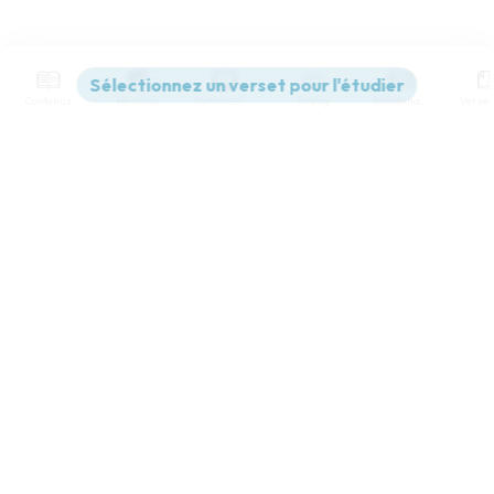
Contenus
Versions
Commentaires
Strong
Dictionnaire
Paramètres de lecture
Afficher les numéros de versets
Mode dyslexique
Désactivé
Simple
Coul
eur
Police d'écriture
Serif
Sans-serif