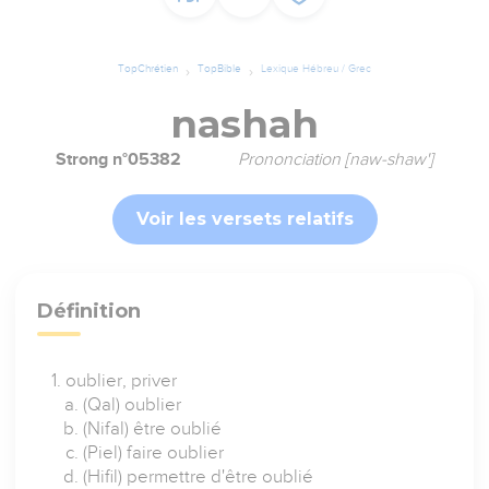
TopChrétien
TopBible
Lexique Hébreu / Grec
nashah
Strong n°05382
Prononciation [naw-shaw']
Voir les versets relatifs
Définition
oublier, priver
(Qal) oublier
(Nifal) être oublié
(Piel) faire oublier
(Hifil) permettre d'être oublié