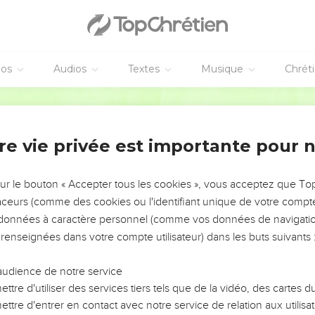
éos
Audios
Textes
Musique
Chrét
re vie privée est importante pour 
NEMENT DE L’ANNÉE !
ÉVITER LES VOTRES ?
sur le bouton « Accepter tous les cookies », vous acceptez que T
traceurs (comme des cookies ou l'identifiant unique de votre compte 
tes, leur impact, leur foi ou leur vision. Mais on voit
s données à caractère personnel (comme vos données de navigatio
fficiles qu'ils ont traversés, alors même que ce sont
 renseignées dans votre compte utilisateur) dans les buts suivants 
audience de notre service
s, et responsables reviennent sur les erreurs
 avancer avec plus de sagesse afin que leurs erreurs
ttre d'utiliser des services tiers tels que de la vidéo, des cartes
un ministère, une équipe, un groupe ou une famille,
ttre d'entrer en contact avec notre service de relation aux utilisat