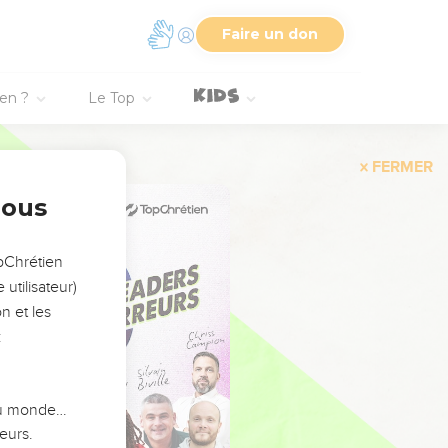
Faire un don
ien ?
Le Top
FERMER
nous
opChrétien
utilisateur)
n et les
:
 du monde…
eurs.