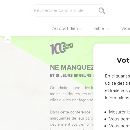
Au quotidien
Bible
Vid
Vot
NE MANQUEZ PAS L’ÉVÉ
ET SI LEURS ERREURS POUVAIENT VOUS 
En cliquant 
utilise des 
On admire souvent les leaders pour leurs réussi
et traite vo
moins les doutes, les erreurs et les saisons di
informations
elles qui les ont façonnés.
Mesurer l'
Dans cette conférence, leaders, entrepreneur
marquantes de leur parcours et les clés pour
Vous perme
deviennent vos tremplins. Que vous guidiez 
Vous perme