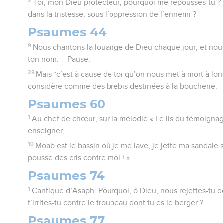
2
Toi, mon Dieu protecteur, pourquoi me repousses-tu ?
dans la tristesse, sous l’oppression de l’ennemi ?
Psaumes 44
9
Nous chantons la louange de Dieu chaque jour, et nou
ton nom. – Pause.
23
Mais *c’est à cause de toi qu’on nous met à mort à lo
considère comme des brebis destinées à la boucherie.
Psaumes 60
1
Au chef de chœur, sur la mélodie « Le lis du témoign
enseigner,
10
Moab est le bassin où je me lave, je jette ma sandale s
pousse des cris contre moi ! »
Psaumes 74
1
Cantique d’Asaph. Pourquoi, ô Dieu, nous rejettes-tu d
t’irrites-tu contre le troupeau dont tu es le berger ?
Psaumes 77