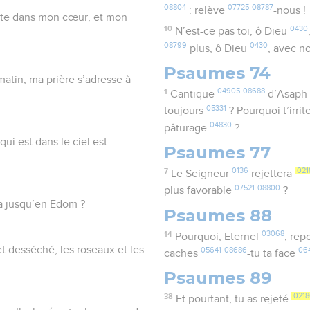
08804
07725
08787
: relève
-nous !
dite dans mon cœur, et mon
10
0430
N’est-ce pas toi, ô Dieu
08799
0430
plus, ô Dieu
, avec 
Psaumes 74
 matin, ma prière s’adresse à
1
04905
08688
Cantique
d’Asaph
05331
toujours
? Pourquoi t’irri
04830
pâturage
?
ui est dans le ciel est
Psaumes 77
7
0136
021
Le Seigneur
rejettera
07521
08800
plus favorable
?
ra jusqu’en Edom ?
Psaumes 88
14
03068
Pourquoi, Eternel
, re
et desséché, les roseaux et les
05641
08686
06
caches
-tu ta face
Psaumes 89
38
0218
Et pourtant, tu as rejeté