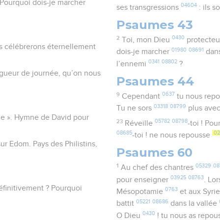
 Pourquoi dois-je marcher
04604
ses transgressions
: ils 
Psaumes 43
2
0430
Toi, mon Dieu
protecte
s célébrerons éternellement
01980
08691
dois-je marcher
dans
0341
08802
l’ennemi
?
ngueur de journée, qu’on nous
Psaumes 44
9
0637
Cependant
tu nous rep
03318
08799
Tu ne sors
plus ave
age ». Hymne de David pour
23
05782
08798
Réveille
-toi ! Po
08685
02
-toi ! ne nous repousse
ur Edom. Pays des Philistins,
Psaumes 60
1
05329
08
Au chef des chantres
03925
08763
pour enseigner
. Lor
éfinitivement ? Pourquoi
0763
Mésopotamie
et aux Syri
05221
08686
battit
dans la vallée
0430
O Dieu
! tu nous as repo