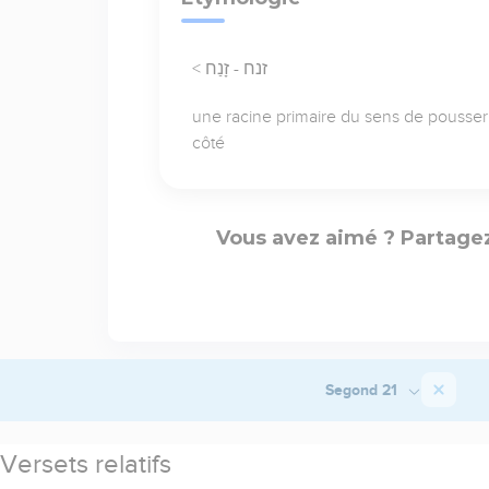
< זנח - זָנַח
une racine primaire du sens de pousser
côté
Vous avez aimé ? Partagez
Segond 21
Versets relatifs