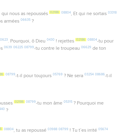
02186
08804
03318
, qui nous as repoussés
, Et qui ne sortais
06635
nos armées
?
0623
0430
02186
08804
. Pourquoi, ô Dieu
! rejettes
-tu pour
0639
06225
08799
06629
tes
-tu contre le troupeau
de ton
86
08799
05769
03254
08686
-t-il pour toujours
? Ne sera
-t-il
02186
08799
05315
pousses
-tu mon âme
? Pourquoi me
440
?
6
08804
03988
08799
05674
, tu as repoussé
! Tu t’es irrité