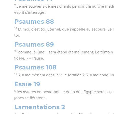
7
Je me souviens de mes chants pendant la nuit, je mé
esprit s’interroge :
Psaumes 88
14
Et moi, c’est toi, Eternel, que j’appelle au secours. Le
toi.
Psaumes 89
38
comme la lune il sera établi éternellement. Le témoin q
fidèle. » – Pause.
Psaumes 108
11
Qui me mènera dans la ville fortifiée ? Qui me condui
Esaïe 19
6
les rivières empesteront, le delta de l’Egypte sera bas 
joncs se flétriront.
Lamentations 2
7