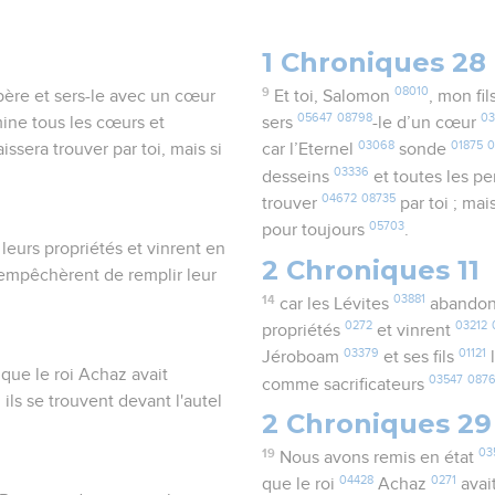
1 Chroniques 28
9
08010
 père et sers-le avec un cœur
Et toi, Salomon
, mon fil
05647
08798
0
mine tous les cœurs et
sers
-le d’un cœur
03068
01875
0
aissera trouver par toi, mais si
car l’Eternel
sonde
03336
desseins
et toutes les p
04672
08735
trouver
par toi ; mai
05703
pour toujours
.
 leurs propriétés et vinrent en
2 Chroniques 11
 empêchèrent de remplir leur
14
03881
car les Lévites
abandon
0272
03212
propriétés
et vinrent
03379
01121
Jéroboam
et ses fils
 que le roi Achaz avait
03547
087
comme sacrificateurs
ils se trouvent devant l'autel
2 Chroniques 29
19
03
Nous avons remis en état
04428
0271
que le roi
Achaz
avai