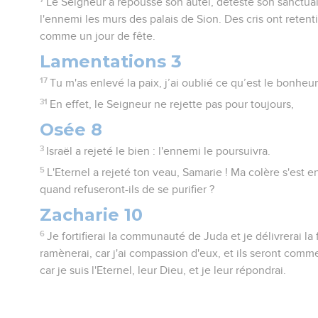
Le Seigneur a repoussé son autel, détesté son sanctuaire
l'ennemi les murs des palais de Sion. Des cris ont retenti
comme un jour de fête.
Lamentations 3
17
Tu m'as enlevé la paix, j’ai oublié ce qu’est le bonheur
31
En effet, le Seigneur ne rejette pas pour toujours,
Osée 8
3
Israël a rejeté le bien : l'ennemi le poursuivra.
5
L'Eternel a rejeté ton veau, Samarie ! Ma colère s'est
quand refuseront-ils de se purifier ?
Zacharie 10
6
Je fortifierai la communauté de Juda et je délivrerai la
ramènerai, car j'ai compassion d'eux, et ils seront comme 
car je suis l'Eternel, leur Dieu, et je leur répondrai.