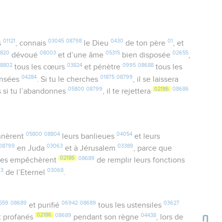
01121
03045
08798
0430
01
s
, connais
le Dieu
de ton père
, et
3820
08003
05315
02655
dévoué
et d’une âme
bien disposée
,
8802
03824
0995
08688
tous les cœurs
et pénètre
tous les
04284
01875
08799
ensées
. Si tu le cherches
, il se laissera
05800
08799
02186
08686
s si tu l’abandonnes
, il te rejettera
05800
08804
04054
nèrent
leurs banlieues
et leurs
08799
03063
03389
en Juda
et à Jérusalem
, parce que
02186
08689
les empêchèrent
de remplir leurs fonctions
63
03068
de l’Eternel
.
559
08689
06942
08689
03627
et purifié
tous les ustensiles
02186
08689
04438
t profanés
pendant son règne
, lors de