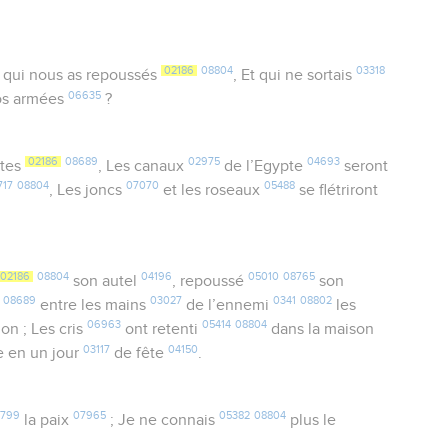
02186
08804
03318
, qui nous as repoussés
, Et qui ne sortais
06635
nos armées
?
02186
08689
02975
04693
ctes
, Les canaux
de l’Egypte
seront
717
08804
07070
05488
, Les joncs
et les roseaux
se flétriront
02186
08804
04196
05010
08765
son autel
, repoussé
son
08689
03027
0341
08802
entre les mains
de l’ennemi
les
06963
05414
08804
on ; Les cris
ont retenti
dans la maison
03117
04150
 en un jour
de fête
.
799
07965
05382
08804
la paix
; Je ne connais
plus le