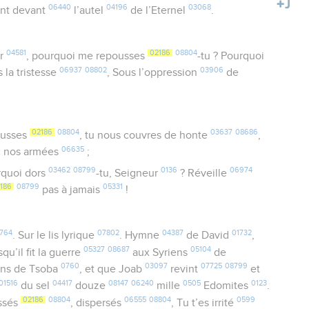
06440
04196
03068
sont devant
l’autel
de l’Eternel
.
04581
02186
08804
ur
, pourquoi me repousses
-tu ? Pourquoi
06937
08802
03906
 la tristesse
, Sous l’oppression
de
02186
08804
03637
08686
ousses
, tu nous couvres de honte
,
06635
c nos armées
;
03462
08799
0136
06974
urquoi dors
-tu, Seigneur
? Réveille
186
08799
05331
pas à jamais
!
764
07802
04387
01732
. Sur le lis lyrique
. Hymne
de David
,
05327
08687
05104
squ’il fit la guerre
aux Syriens
de
0760
03097
07725
08799
ens de Tsoba
, et que Joab
revint
et
01516
04417
08147
06240
0505
0123
du sel
douze
mille
Edomites
.
02186
08804
06555
08804
0599
ussés
, dispersés
, Tu t’es irrité