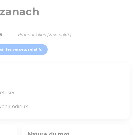
zanach
6
Prononciation [zaw-nakh']
oir les versets relatifs
refuser
venir odieux
Nature du mot