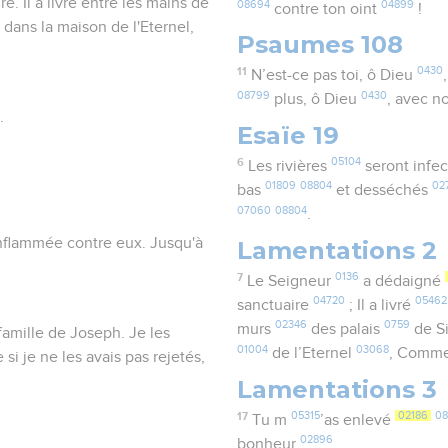
. Il a livré entre les mains de
08694
04899
contre ton oint
!
 dans la maison de l'Eternel,
Psaumes 108
11
0430
N’est-ce pas toi, ô Dieu
08799
0430
plus, ô Dieu
, avec 
.
Esaïe 19
6
05104
Les rivières
seront infe
01809
08804
02
bas
et desséchés
07060
08804
.
 enflammée contre eux. Jusqu'à
Lamentations 2
7
0136
Le Seigneur
a dédaigné
04720
05462
sanctuaire
; Il a livré
02346
0759
murs
des palais
de Si
 famille de Joseph. Je les
01004
03068
de l’Eternel
, Comme
si je ne les avais pas rejetés,
Lamentations 3
17
05315
02186
08
Tu m
’as enlevé
02896
bonheur
.