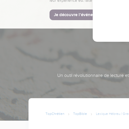
leur expérience est faite pour vous.
Je découvre l’événement
Un outil révolutionnaire de lecture e
TopChrétien
TopBible
Lexique Hébreu / Gre