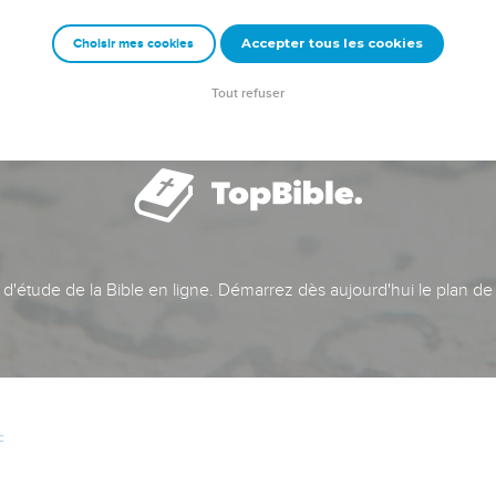
Accepter tous les cookies
Choisir mes cookies
Tout refuser
t d'étude de la Bible en ligne. Démarrez dès aujourd'hui le plan de
c