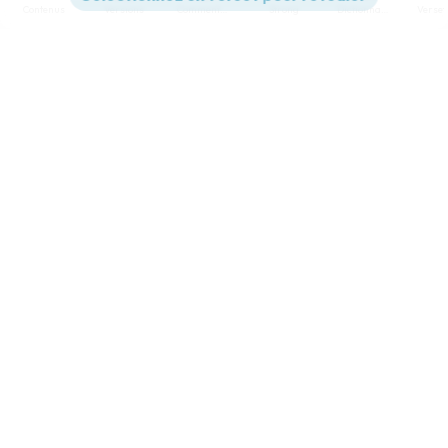
Contenus
Versions
Commentaires
Strong
Dictionnaire
Paramètres de lecture
Afficher les numéros de versets
Mode dyslexique
Désactivé
Simple
Coul
eur
Police d'écriture
Serif
Sans-serif
Taille de texte
Grand
Moyen
Petit