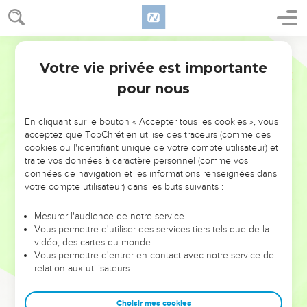
Votre vie privée est importante
pour nous
NE MANQUEZ PAS L’ÉVÉNEMENT
En cliquant sur le bouton « Accepter tous les cookies », vous
DE L’ANNÉE !
acceptez que TopChrétien utilise des traceurs (comme des
cookies ou l'identifiant unique de votre compte utilisateur) et
ET SI LEURS ERREURS POUVAIENT VOUS ÉVITER LES
traite vos données à caractère personnel (comme vos
VOTRES ?
données de navigation et les informations renseignées dans
votre compte utilisateur) dans les buts suivants :
On admire souvent les leaders pour leurs réussites, leur impact,
leur foi ou leur vision. Mais on voit moins les doutes, les erreurs
Mesurer l'audience de notre service
Vous permettre d'utiliser des services tiers tels que de la
et les saisons difficiles qu'ils ont traversés, alors même que ce
vidéo, des cartes du monde…
sont elles qui les ont façonnés.
Vous permettre d'entrer en contact avec notre service de
relation aux utilisateurs.
Dans cette conférence, leaders, entrepreneurs, et responsables
reviennent sur les erreurs marquantes de leur parcours et les
clés pour avancer avec plus de sagesse afin que leurs erreurs
Choisir mes cookies