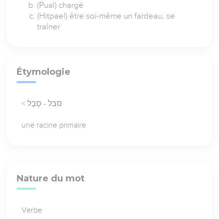
(Pual) chargé
(Hitpael) être soi-même un fardeau, se
traîner
Étymologie
< סבל - סָבַל
une racine primaire
Nature du mot
Verbe