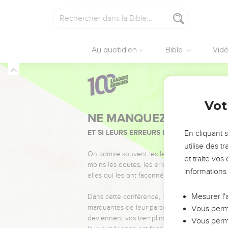
Au quotidien
Bible
Vid
Vot
NE MANQUEZ PAS L’ÉVÉ
ET SI LEURS ERREURS POUVAIENT VOUS 
En cliquant 
utilise des 
On admire souvent les leaders pour leurs réussi
et traite vo
moins les doutes, les erreurs et les saisons di
informations
elles qui les ont façonnés.
Mesurer l'
Dans cette conférence, leaders, entrepreneur
marquantes de leur parcours et les clés pour
Vous perme
deviennent vos tremplins. Que vous guidiez 
Vous perme