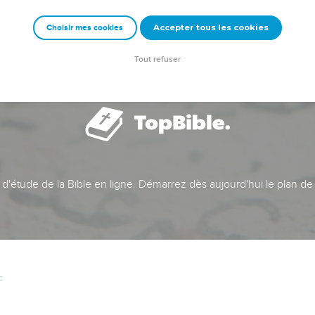
Accepter tous les cookies
Choisir mes cookies
Tout refuser
t d'étude de la Bible en ligne. Démarrez dès aujourd'hui le plan de
c