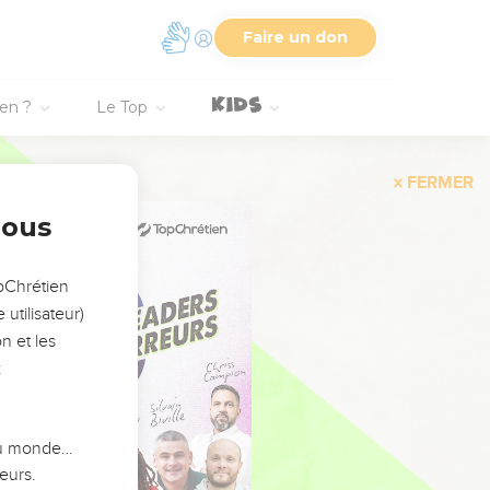
Faire un don
ien ?
Le Top
FERMER
nous
opChrétien
utilisateur)
n et les
:
 du monde…
eurs.