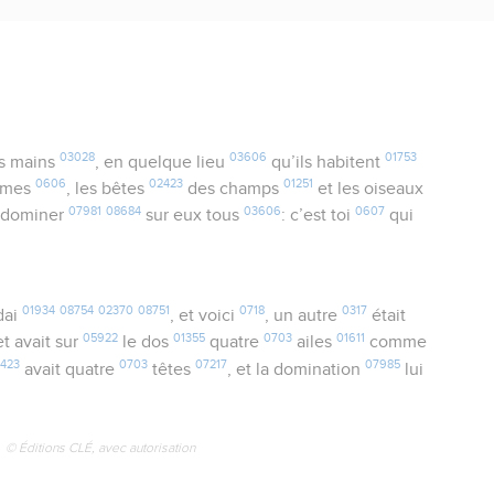
03028
03606
01753
es mains
, en quelque lieu
qu’ils habitent
0606
02423
01251
mmes
, les bêtes
des champs
et les oiseaux
07981
08684
03606
0607
ait dominer
sur eux tous
: c’est toi
qui
01934
08754
02370
08751
0718
0317
dai
, et voici
, un autre
était
05922
01355
0703
01611
 et avait sur
le dos
quatre
ailes
comme
423
0703
07217
07985
avait quatre
têtes
, et la domination
lui
© Éditions CLÉ, avec autorisation