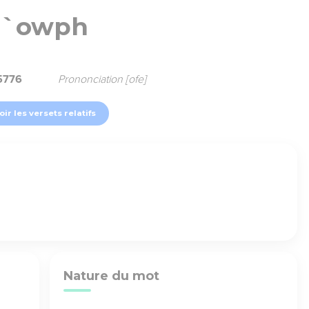
`owph
5776
Prononciation [ofe]
oir les versets relatifs
Nature du mot