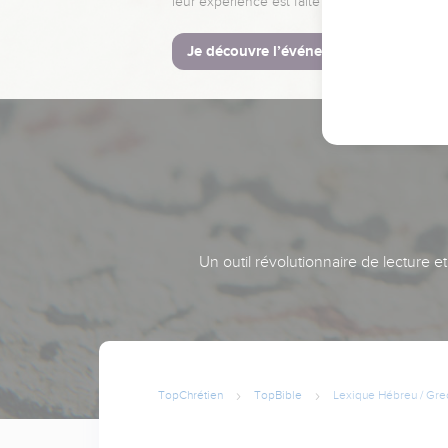
leur expérience est faite pour vous.
Je découvre l’événement
Un outil révolutionnaire de lecture e
TopChrétien
TopBible
Lexique Hébreu / Gre