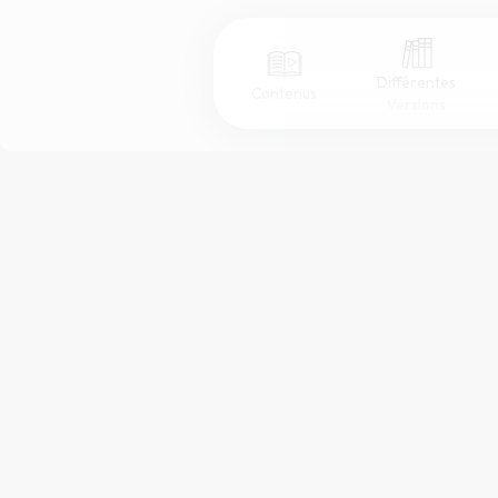
Différentes
Contenus
Versions
Afficher les numéros de versets
Mode dyslexique
Police d'écriture
Taille de texte